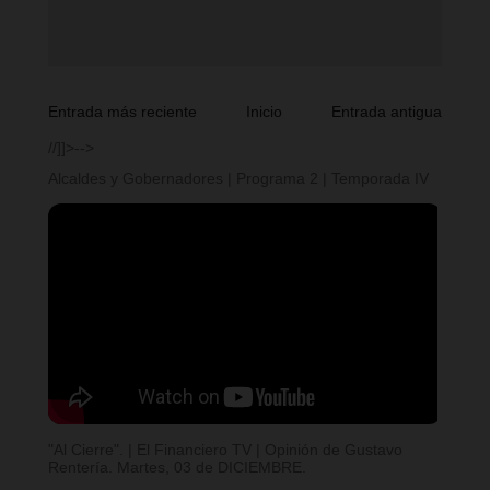
Entrada más reciente
Inicio
Entrada antigua
//]]>-->
Alcaldes y Gobernadores | Programa 2 | Temporada IV
"Al Cierre". | El Financiero TV | Opinión de Gustavo
Rentería. Martes, 03 de DICIEMBRE.