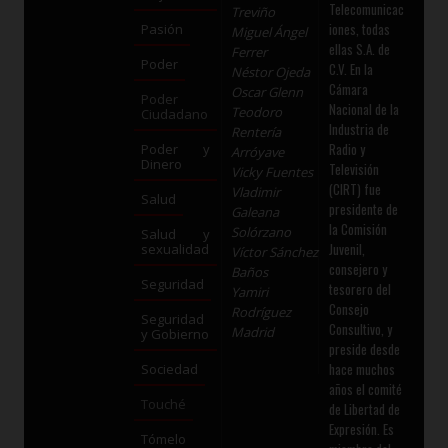
Telecomunicac
Treviño
iones, todas
Pasión
Miguel Ángel
ellas S.A. de
Ferrer
Poder
C.V. En la
Néstor Ojeda
Cámara
Oscar Glenn
Poder
Nacional de la
Teodoro
Ciudadano
Industria de
Rentería
Radio y
Poder y
Arróyave
Dinero
Televisión
Vicky Fuentes
(CIRT) fue
Vladimir
Salud
presidente de
Galeana
la Comisión
Solórzano
Salud y
Juvenil,
sexualidad
Víctor Sánchez
consejero y
Baños
Seguridad
tesorero del
Yamiri
Consejo
Rodríguez
Seguridad
Consultivo, y
Madrid
y Gobierno
preside desde
hace muchos
Sociedad
años el comité
Touché
de Libertad de
Expresión. Es
Tómelo