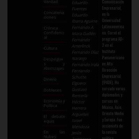
Comunicación
Verdad
Eduardo
Empresarial,
Fuentes
Concatena
en la
Eduardo
ciones
Universidad
Ibarra Aguirre
Latinoamerica
Fernando A.
Crónica
na. Cursó el
Confidenci
Mora Guillén
al
programa AD-
Fernando
2 en el
Amerlinck
Cultura
Instituto
Fernando Díaz
Panamericano
Naranjo
Despegue
en Alta
s y
Fernando Irala
Aterrizajes
Dirección
Fernando
Empresarial
Schutte
Dinero
(IPADE). Ha
Elguero
cursado varios
Gustavo
Dobleces
diplomados y
Rentería
cursos en
Economía y
Héctor
Política
México, Asia,
Herrera
Oriente Medio
Argüelles
El debate
y Europa. Fue
Israel
equis
accionista de
Mendoza
la revista
En las
Jesús
Nubes
política
Zambrano