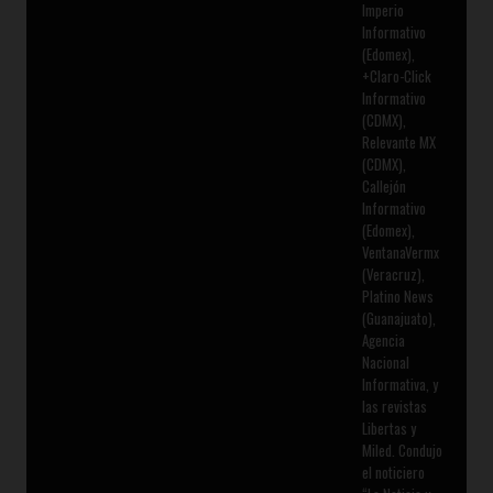
Imperio
Informativo
(Edomex),
+Claro-Click
Informativo
(CDMX),
Relevante MX
(CDMX),
Callejón
Informativo
(Edomex),
VentanaVermx
(Veracruz),
Platino News
(Guanajuato),
Agencia
Nacional
Informativa, y
las revistas
Libertas y
Miled. Condujo
el noticiero