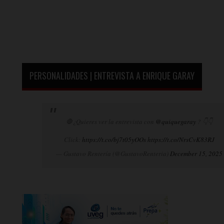
PERSONALIDADES | ENTREVISTA A ENRIQUE GARAY
🛑¿Quieres ver la entrevista con
@quiquegaray
? 👇👇
Click:
https://t.co/bj7t05yOOs
https://t.co/NrsCvK83RJ
— Gustavo Rentería (@GustavoRenteria)
December 15, 2025