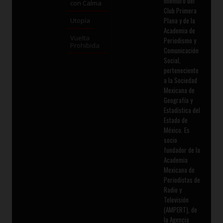
miembro del
con Calma
Club Primera
Plana y de la
Utopía
Academia de
Vuelta
Periodismo y
Prohibida
Comunicación
Social,
perteneciente
a la Sociedad
Mexicana de
Geografía y
Estadística del
Estado de
México. Es
socio
fundador de la
Academia
Mexicana de
Periodistas de
Radio y
Televisión
(AMPERT), de
la Agencia