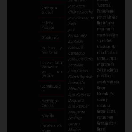
“Libertas,
José Alam
Enfoque
Periodismo
Chávez Jacobo
Global
por un México
José Eleazar de
Nuevo”, una
Esfera
Ávila
Pública
empresa de
José
espectaculare
Fernández
Gobierno
s y en dos
Santillán
emisoras FM
José Luis
Hechos y
en la frontera
nombres
Camacho
norte. Dirigió
José Luis Ortiz
La vuelta a
un grupo de
Santillán
Veracruz
24 estaciones
Juan Carlos
en un
de radio en
teclazo
Flores Aquino
asociación con
Leopoldo
LoMásLeíd
Grupo
Mendívil
o
Fórmula. Es
Luis Ramírez
socio y
Baqueiro
Metrópoli
comanda
Central
Luis Repper
Grupo Guste,
Margarita
Mundo
Paraíso en
Jiménez
Guanajuato y
Urraca
Palabra de
Gusar
Marlen
Mujer