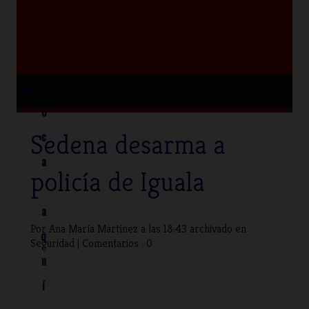
≡
T
o
Sedena desarma a
c
a
policía de Iguala
a
Por Ana María Martínez
a las 18:43 archivado en
q
Seguridad
|
Comentarios : 0
u
í