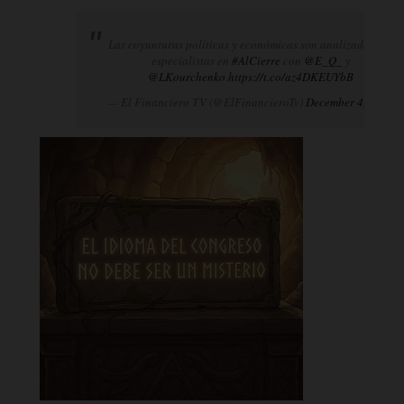
Las coyunturas políticas y económicas son analizadas por
especialistas en
#AlCierre
con
@E_Q_
y
@LKourchenko
.
https://t.co/az4DKEUYbB
— El Financiero TV (@ElFinancieroTv)
December 4, 2024