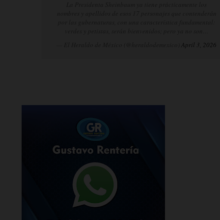
La Presidenta Sheinbaum ya tiene prácticamente los
nombres y apellidos de esos 17 personajes que contenderán
por las gubernaturas, con una característica fundamental:
verdes y petistas, serán bienvenidos; pero ya no son…
— El Heraldo de México (@heraldodemexico)
April 3, 2026