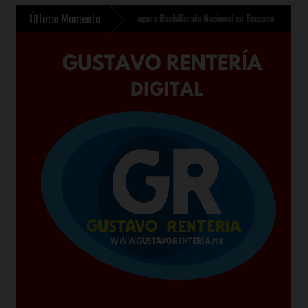
Último Momento
510 mdp
»
Sheinbaum inaugura Bachillerato Nacional en Texcoco y anuncia 400 mil nu