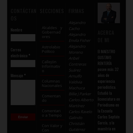
CONTÁCTAN
SECCIONES
FIRMAS
OS
Alejandro
Alcaldes y
Cacho
Nombre
ACERCA
Gobernad
Alejandro
ores
DE MI
Envila Fisher
Alejandro
Astrolabio
Correo
El MAESTRO
Político
Moreno
electrónico
*
GUSTAVO
Aribel
Callejón
RENTERÍA
Contreras
Informativ
posee más 32
Suárez
o
años de
Mensaje
*
Arnulfo
experiencia
Columnas
Valdivia
Nacionales
periodística.
Machuca
Estudió la
Billie J Parker
Comentan
licenciatura en
Carlos Alberto
do
Periodismo en
Martínez
la Escuela
Comentari
Carlos Ravelo
o a Tiempo
Carlos Septién
Galindo
García, y la
Christián
Con Valor y
maestría en
Gutiérrez
Con