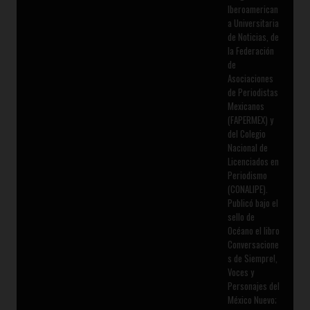
Iberoamerican
a Universitaria
de Noticias, de
la Federación
de
Asociaciones
de Periodistas
Mexicanos
(FAPERMEX) y
del Colegio
Nacional de
Licenciados en
Periodismo
(CONALIPE).
Publicó bajo el
sello de
Océano el libro
Conversacione
s de Siempre!,
Voces y
Personajes del
México Nuevo;