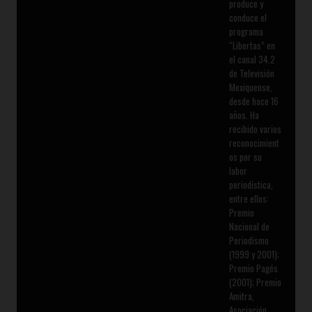
produce y
conduce el
programa
“Libertas” en
el canal 34.2
de Televisión
Mexiquense,
desde hace 16
años. Ha
recibido varios
reconocimient
os por su
labor
periodística,
entre ellos:
Premio
Nacional de
Periodismo
(1999 y 2001);
Premio Pagés
(2001); Premio
Amitra,
Asociación