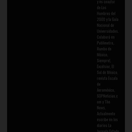
y es coautor
de Los
Hombres del
2000 y la Guía
Nacional de
Universidades.
Colaboró en
Publimetro,
Rumbo de
México,
Siempre!,
Excélsior, El
Sol de México,
revista Escala
de
Aeroméxico,
SDPNoticias.c
om y The
News.
Actualmente
escribe en los
diarios La
Jornada Estado