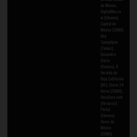
de México,
DigitalMex.co
m (Edomex),
Capital de
México (CDMX)
Hoy
Tamaulipas
(Tamps),
Encuentro
Diario
(Oaxaca), El
Heraldo de
Baja California
(BC), Diario 24
Horas (CDMX),
HoraCero.com
(Veracruz),
Portal
(Edomex),
Voces de
México
(CDMX),