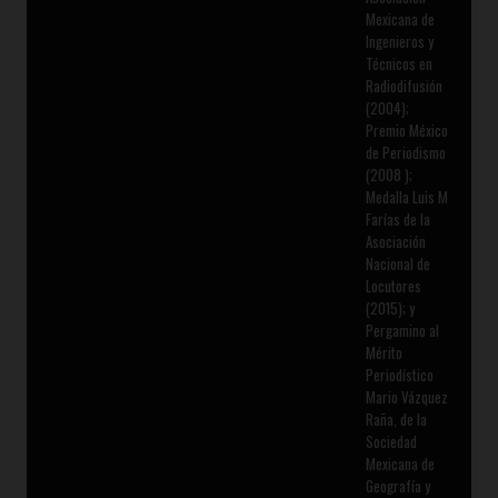
Mexicana de
Ingenieros y
Técnicos en
Radiodifusión
(2004);
Premio México
de Periodismo
(2008 );
Medalla Luis M
Farías de la
Asociación
Nacional de
Locutores
(2015); y
Pergamino al
Mérito
Periodístico
Mario Vázquez
Raña, de la
Sociedad
Mexicana de
Geografía y