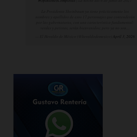
#OpinionesCompletas
| La noche del 6 de junio de 2027
La Presidenta Sheinbaum ya tiene prácticamente los
nombres y apellidos de esos 17 personajes que contenderán
por las gubernaturas, con una característica fundamental:
verdes y petistas, serán bienvenidos; pero ya no son…
— El Heraldo de México (@heraldodemexico)
April 3, 2026