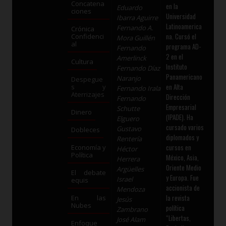
Concatena
en la
Eduardo
ciones
Universidad
Ibarra Aguirre
Latinoamerica
Fernando A.
Crónica
na. Cursó el
Confidenci
Mora Guillén
al
programa AD-
Fernando
2 en el
Amerlinck
Cultura
Instituto
Fernando Díaz
Panamericano
Naranjo
Despegue
en Alta
s y
Fernando Irala
Aterrizajes
Dirección
Fernando
Empresarial
Schutte
Dinero
(IPADE). Ha
Elguero
cursado varios
Gustavo
Dobleces
diplomados y
Rentería
cursos en
Economía y
Héctor
Política
México, Asia,
Herrera
Oriente Medio
Argüelles
El debate
y Europa. Fue
Israel
equis
accionista de
Mendoza
la revista
En las
Jesús
Nubes
política
Zambrano
“Libertas,
José Alam
Enfoque