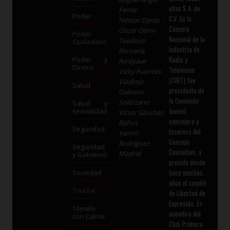
ellas S.A. de
Ferrer
Poder
C.V. En la
Néstor Ojeda
Cámara
Oscar Glenn
Poder
Nacional de la
Teodoro
Ciudadano
Industria de
Rentería
Radio y
Poder y
Arróyave
Dinero
Televisión
Vicky Fuentes
(CIRT) fue
Vladimir
Salud
presidente de
Galeana
la Comisión
Solórzano
Salud y
Juvenil,
sexualidad
Víctor Sánchez
consejero y
Baños
Seguridad
tesorero del
Yamiri
Consejo
Rodríguez
Seguridad
Consultivo, y
Madrid
y Gobierno
preside desde
hace muchos
Sociedad
años el comité
Touché
de Libertad de
Expresión. Es
Tómelo
miembro del
con Calma
Club Primera