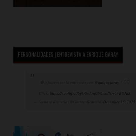
PERSONALIDADES | ENTREVISTA A ENRIQUE GARAY
🛑¿Quieres ver la entrevista con
@quiquegaray
? 👇👇
Click:
https://t.co/bj7t05yOOs
https://t.co/NrsCvK83RJ
— Gustavo Rentería (@GustavoRenteria)
December 15, 2025