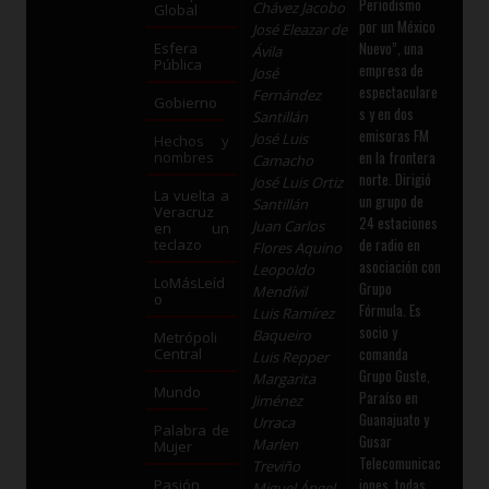
Periodismo
Chávez Jacobo
Global
por un México
José Eleazar de
Nuevo”, una
Esfera
Ávila
Pública
empresa de
José
espectaculare
Fernández
Gobierno
s y en dos
Santillán
emisoras FM
José Luis
Hechos y
en la frontera
nombres
Camacho
norte. Dirigió
José Luis Ortiz
La vuelta a
un grupo de
Santillán
Veracruz
24 estaciones
Juan Carlos
en un
de radio en
teclazo
Flores Aquino
asociación con
Leopoldo
LoMásLeíd
Grupo
Mendívil
o
Fórmula. Es
Luis Ramírez
socio y
Baqueiro
Metrópoli
comanda
Central
Luis Repper
Grupo Guste,
Margarita
Mundo
Paraíso en
Jiménez
Guanajuato y
Urraca
Palabra de
Gusar
Marlen
Mujer
Telecomunicac
Treviño
iones, todas
Pasión
Miguel Ángel