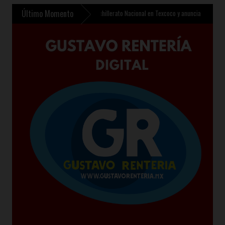
Último Momento
»
Sheinbaum inaugura Bachillerato Nacional en Texcoco y anuncia 400 mil nuevos lugares