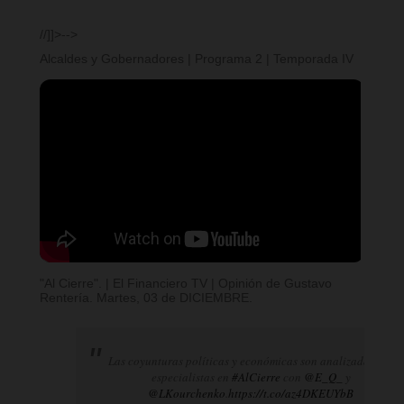
//]]>-->
Alcaldes y Gobernadores | Programa 2 | Temporada IV
"Al Cierre". | El Financiero TV | Opinión de Gustavo
Rentería. Martes, 03 de DICIEMBRE.
Las coyunturas políticas y económicas son analizadas por
especialistas en
#AlCierre
con
@E_Q_
y
@LKourchenko
.
https://t.co/az4DKEUYbB