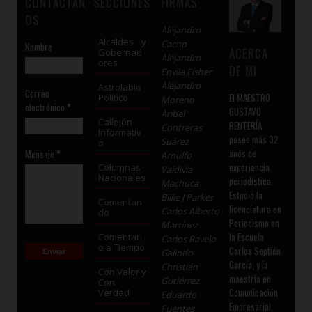
CONTÁCTAN
SECCIONES
FIRMAS
OS
Alejandro
Alcaldes y
Cacho
Nombre
ACERCA
Gobernad
Alejandro
ores
DE MI
Envila Fisher
Alejandro
Astrolabio
Correo
El MAESTRO
Político
Moreno
electrónico
*
GUSTAVO
Aribel
Callejón
RENTERÍA
Contreras
Informativ
posee más 32
Suárez
o
años de
Mensaje
*
Arnulfo
experiencia
Columnas
Valdivia
Nacionales
periodística.
Machuca
Estudió la
Billie J Parker
Comentan
licenciatura en
Carlos Alberto
do
Periodismo en
Martínez
la Escuela
Comentari
Carlos Ravelo
o a Tiempo
Carlos Septién
Galindo
García, y la
Christián
Con Valor y
maestría en
Gutiérrez
Con
Comunicación
Verdad
Eduardo
Empresarial,
Fuentes