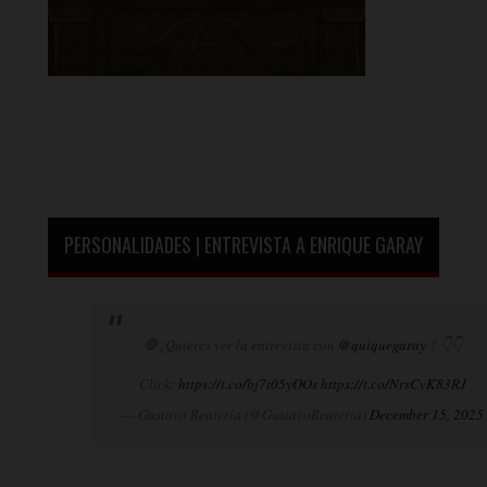
PERSONALIDADES | ENTREVISTA A ENRIQUE GARAY
🛑¿Quieres ver la entrevista con
@quiquegaray
? 👇👇
Click:
https://t.co/bj7t05yOOs
https://t.co/NrsCvK83RJ
— Gustavo Rentería (@GustavoRenteria)
December 15, 2025