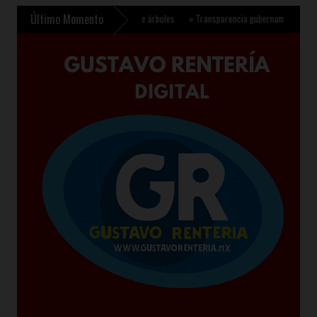
Último Momento
para plantar 6.6 millones de árboles
»
Transparencia gubernamental se fortalece co