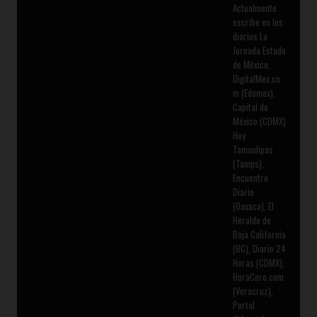
Actualmente
escribe en los
diarios La
Jornada Estado
de México,
DigitalMex.co
m (Edomex),
Capital de
México (CDMX)
Hoy
Tamaulipas
(Tamps),
Encuentro
Diario
(Oaxaca), El
Heraldo de
Baja California
(BC), Diario 24
Horas (CDMX),
HoraCero.com
(Veracruz),
Portal