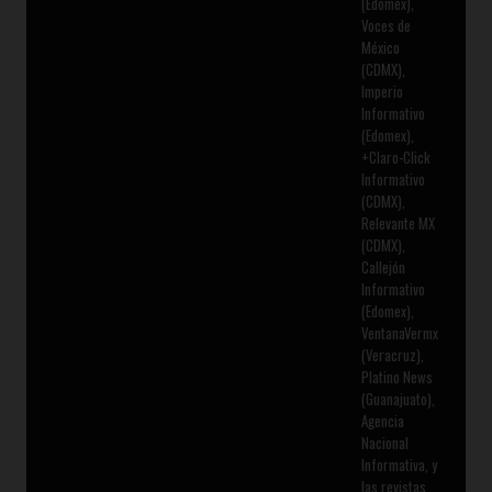
(Edomex),
Voces de
México
(CDMX),
Imperio
Informativo
(Edomex),
+Claro-Click
Informativo
(CDMX),
Relevante MX
(CDMX),
Callejón
Informativo
(Edomex),
VentanaVermx
(Veracruz),
Platino News
(Guanajuato),
Agencia
Nacional
Informativa, y
las revistas