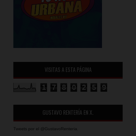
VISITAS A ESTA PÁGINA
1
7
8
0
2
5
9
GUSTAVO RENTERÍA EN X.
Tweets por el @GustavoRenteria.