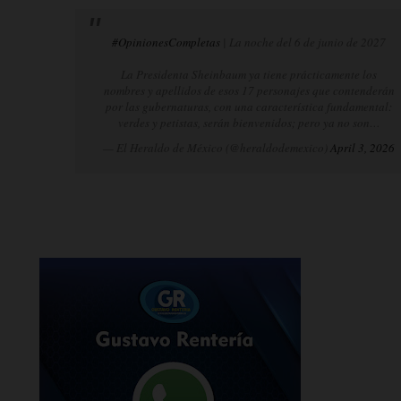
#OpinionesCompletas
| La noche del 6 de junio de 2027
La Presidenta Sheinbaum ya tiene prácticamente los
nombres y apellidos de esos 17 personajes que contenderán
por las gubernaturas, con una característica fundamental:
verdes y petistas, serán bienvenidos; pero ya no son…
— El Heraldo de México (@heraldodemexico)
April 3, 2026