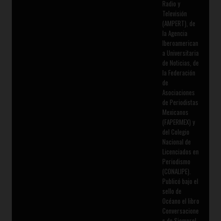
Radio y
Televisión
(AMPERT), de
la Agencia
Iberoamerican
a Universitaria
de Noticias, de
la Federación
de
Asociaciones
de Periodistas
Mexicanos
(FAPERMEX) y
del Colegio
Nacional de
Licenciados en
Periodismo
(CONALIPE).
Publicó bajo el
sello de
Océano el libro
Conversacione
s de Siempre!,