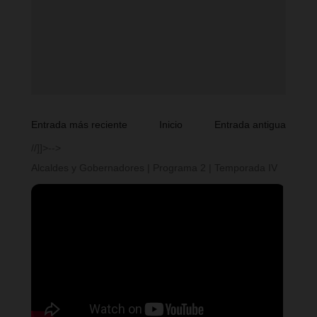
Entrada más reciente
Inicio
Entrada antigua
//]]>-->
Alcaldes y Gobernadores | Programa 2 | Temporada IV