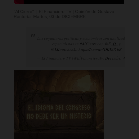
"Al Cierre". | El Financiero TV | Opinión de Gustavo
Rentería. Martes, 03 de DICIEMBRE.
Las coyunturas políticas y económicas son analizadas por
especialistas en
#AlCierre
con
@E_Q_
y
@LKourchenko
.
https://t.co/az4DKEUYbB
— El Financiero TV (@ElFinancieroTv)
December 4, 2024