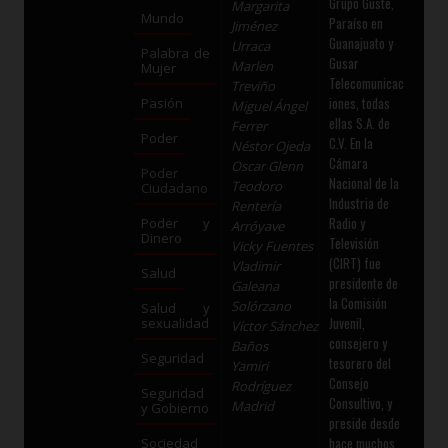
Grupo Guste,
Margarita
Mundo
Paraíso en
Jiménez
Guanajuato y
Urraca
Palabra de
Gusar
Marlen
Mujer
Telecomunicac
Treviño
iones, todas
Pasión
Miguel Ángel
ellas S.A. de
Ferrer
Poder
C.V. En la
Néstor Ojeda
Cámara
Oscar Glenn
Poder
Nacional de la
Teodoro
Ciudadano
Industria de
Rentería
Radio y
Poder y
Arróyave
Dinero
Televisión
Vicky Fuentes
(CIRT) fue
Vladimir
Salud
presidente de
Galeana
la Comisión
Solórzano
Salud y
Juvenil,
sexualidad
Víctor Sánchez
consejero y
Baños
Seguridad
tesorero del
Yamiri
Consejo
Rodríguez
Seguridad
Consultivo, y
Madrid
y Gobierno
preside desde
hace muchos
Sociedad