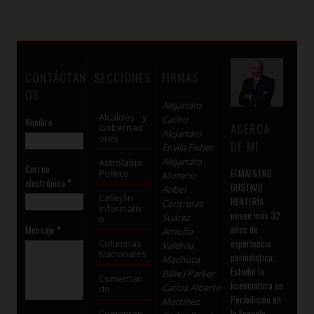
CONTÁCTAN
SECCIONES
FIRMAS
OS
Alejandro
Alcaldes y
Cacho
Nombre
ACERCA
Gobernad
Alejandro
ores
DE MI
Envila Fisher
Alejandro
Astrolabio
Correo
El MAESTRO
Político
Moreno
electrónico
*
GUSTAVO
Aribel
Callejón
RENTERÍA
Contreras
Informativ
posee más 32
Suárez
o
años de
Mensaje
*
Arnulfo
experiencia
Columnas
Valdivia
Nacionales
periodística.
Machuca
Estudió la
Billie J Parker
Comentan
licenciatura en
Carlos Alberto
do
Periodismo en
Martínez
la Escuela
Comentari