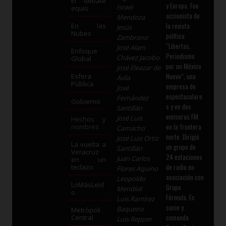
El debate
y Europa. Fue
Israel
equis
accionista de
Mendoza
la revista
En las
Jesús
Nubes
política
Zambrano
“Libertas,
José Alam
Enfoque
Periodismo
Chávez Jacobo
Global
por un México
José Eleazar de
Nuevo”, una
Esfera
Ávila
Pública
empresa de
José
espectaculare
Fernández
Gobierno
s y en dos
Santillán
emisoras FM
José Luis
Hechos y
en la frontera
nombres
Camacho
norte. Dirigió
José Luis Ortiz
La vuelta a
un grupo de
Santillán
Veracruz
24 estaciones
Juan Carlos
en un
de radio en
teclazo
Flores Aquino
asociación con
Leopoldo
LoMásLeíd
Grupo
Mendívil
o
Fórmula. Es
Luis Ramírez
socio y
Baqueiro
Metrópoli
comanda
Central
Luis Repper