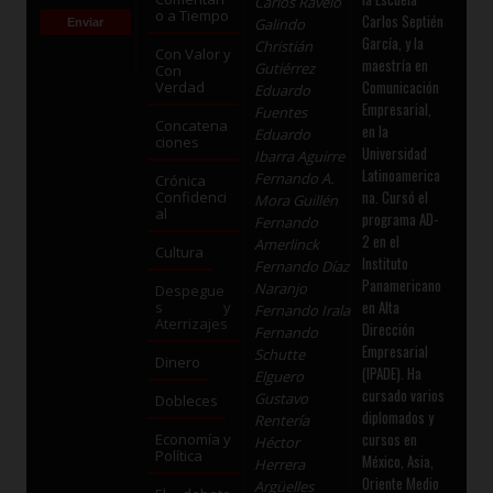
Carlos Ravelo
o a Tiempo
Carlos Septién
Galindo
García, y la
Christián
Con Valor y
maestría en
Gutiérrez
Con
Comunicación
Verdad
Eduardo
Empresarial,
Fuentes
Concatena
en la
Eduardo
ciones
Universidad
Ibarra Aguirre
Latinoamerica
Fernando A.
Crónica
na. Cursó el
Confidenci
Mora Guillén
al
programa AD-
Fernando
2 en el
Amerlinck
Cultura
Instituto
Fernando Díaz
Panamericano
Naranjo
Despegue
en Alta
s y
Fernando Irala
Aterrizajes
Dirección
Fernando
Empresarial
Schutte
Dinero
(IPADE). Ha
Elguero
cursado varios
Gustavo
Dobleces
diplomados y
Rentería
cursos en
Economía y
Héctor
Política
México, Asia,
Herrera
Oriente Medio
Argüelles