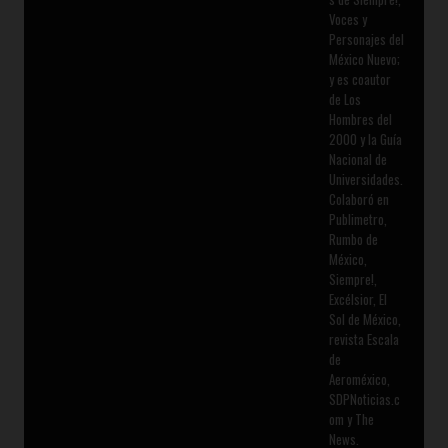
Voces y
Personajes del
México Nuevo;
y es coautor
de Los
Hombres del
2000 y la Guía
Nacional de
Universidades.
Colaboró en
Publimetro,
Rumbo de
México,
Siempre!,
Excélsior, El
Sol de México,
revista Escala
de
Aeroméxico,
SDPNoticias.c
om y The
News.