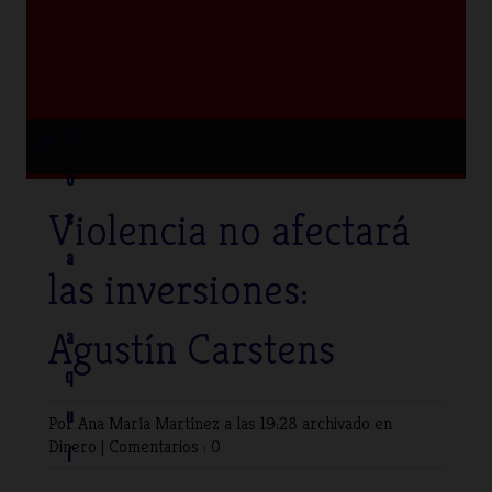
≡
T
o
Violencia no afectará
c
a
las inversiones:
Agustín Carstens
a
q
u
Por Ana María Martínez
a las 19:28 archivado en
Dinero
|
Comentarios : 0
í