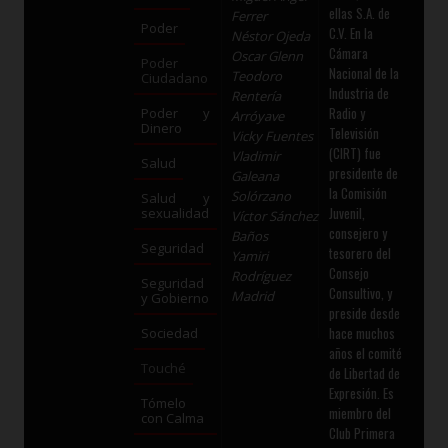
ellas S.A. de
Ferrer
Poder
C.V. En la
Néstor Ojeda
Cámara
Oscar Glenn
Poder
Nacional de la
Teodoro
Ciudadano
Industria de
Rentería
Radio y
Poder y
Arróyave
Dinero
Televisión
Vicky Fuentes
(CIRT) fue
Vladimir
Salud
presidente de
Galeana
la Comisión
Solórzano
Salud y
Juvenil,
sexualidad
Víctor Sánchez
consejero y
Baños
Seguridad
tesorero del
Yamiri
Consejo
Rodríguez
Seguridad
Consultivo, y
Madrid
y Gobierno
preside desde
hace muchos
Sociedad
años el comité
Touché
de Libertad de
Expresión. Es
Tómelo
miembro del
con Calma
Club Primera