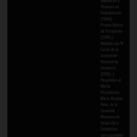
Ingenieros y
Técnicos en
Radiodifusión
(2004);
Premio México
de Periodismo
(2008 );
Medalla Luis M
Farías de la
Asociación
Nacional de
Locutores
(2015); y
Pergamino al
Mérito
Periodístico
Mario Vázquez
Raña, de la
Sociedad
Mexicana de
Geografía y
Estadística
correspondien