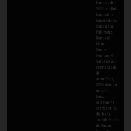
Hombres del
2000 y la Guía
Nacional de
Universidades.
Colaboró en
Publimetro,
Rumbo de
México,
Siempre!,
Excélsior, El
Sol de México,
revista Escala
de
Aeroméxico,
SDPNoticias.c
om y The
News.
Actualmente
escribe en los
diarios La
Jornada Estado
de México,