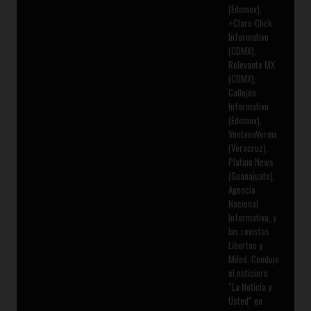
(Edomex),
+Claro-Click
Informativo
(CDMX),
Relevante MX
(CDMX),
Callejón
Informativo
(Edomex),
VentanaVermx
(Veracruz),
Platino News
(Guanajuato),
Agencia
Nacional
Informativa, y
las revistas
Libertas y
Miled. Condujo
el noticiero
“La Noticia y
Usted” en