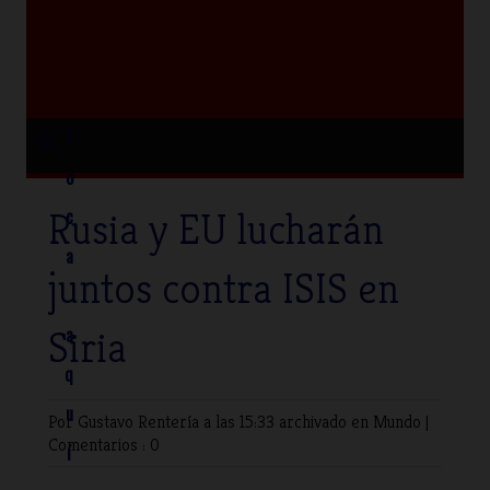
≡
T
o
Rusia y EU lucharán
c
a
juntos contra ISIS en
Siria
a
q
u
Por Gustavo Rentería
a las 15:33 archivado en
Mundo
|
Comentarios : 0
í