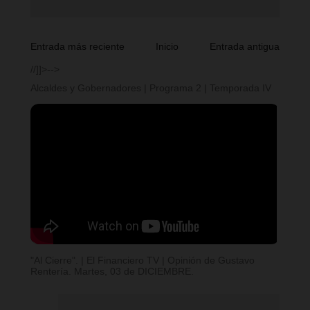
Entrada más reciente
Inicio
Entrada antigua
//]]>-->
Alcaldes y Gobernadores | Programa 2 | Temporada IV
"Al Cierre". | El Financiero TV | Opinión de Gustavo
Rentería. Martes, 03 de DICIEMBRE.