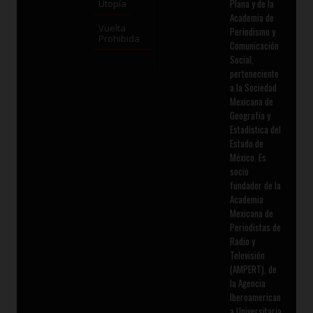
Plana y de la
Utopía
Academia de
Vuelta
Periodismo y
Prohibida
Comunicación
Social,
perteneciente
a la Sociedad
Mexicana de
Geografía y
Estadística del
Estado de
México. Es
socio
fundador de la
Academia
Mexicana de
Periodistas de
Radio y
Televisión
(AMPERT), de
la Agencia
Iberoamerican
a Universitaria