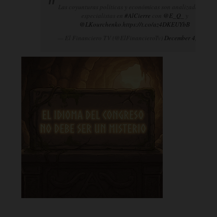
Las coyunturas políticas y económicas son analizadas por
especialistas en
#AlCierre
con
@E_Q_
y
@LKourchenko
.
https://t.co/az4DKEUYbB
— El Financiero TV (@ElFinancieroTv)
December 4, 2024