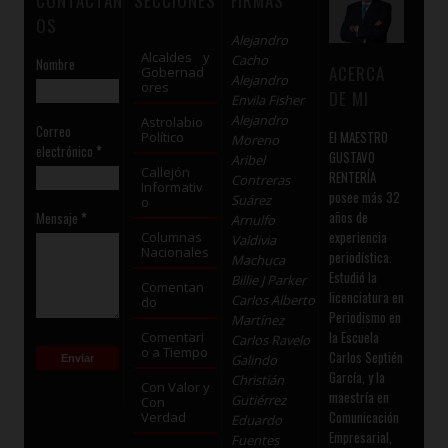
CONTÁCTAN
SECCIONES
FIRMAS
OS
Alejandro
Alcaldes y
Cacho
Nombre
ACERCA
Gobernad
Alejandro
ores
DE MI
Envila Fisher
Alejandro
Astrolabio
Correo
El MAESTRO
Político
Moreno
electrónico
*
GUSTAVO
Aribel
Callejón
RENTERÍA
Contreras
Informativ
posee más 32
Suárez
o
años de
Mensaje
*
Arnulfo
experiencia
Columnas
Valdivia
Nacionales
periodística.
Machuca
Estudió la
Billie J Parker
Comentan
licenciatura en
Carlos Alberto
do
Periodismo en
Martínez
la Escuela
Comentari
Carlos Ravelo
o a Tiempo
Carlos Septién
Galindo
García, y la
Christián
Con Valor y
maestría en
Gutiérrez
Con
Comunicación
Verdad
Eduardo
Empresarial,
Fuentes