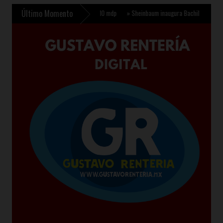
Último Momento
 Etchojoa con inversión de 510 mdp
»
Sheinbaum inaugura Bachillerato Nacional en Te