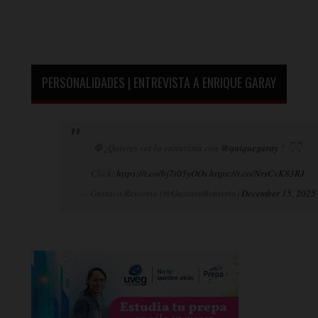
PERSONALIDADES | ENTREVISTA A ENRIQUE GARAY
🛑¿Quieres ver la entrevista con
@quiquegaray
? 👇👇
Click:
https://t.co/bj7t05yOOs
https://t.co/NrsCvK83RJ
— Gustavo Rentería (@GustavoRenteria)
December 15, 2025