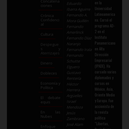
Concatena
en la
Eduardo
ciones
Universidad
Ibarra Aguirre
Latinoamerica
Fernando A.
Crónica
na. Cursó el
Confidenci
Mora Guillén
al
programa AD-
Fernando
2 en el
Amerlinck
Cultura
Instituto
Fernando Díaz
Panamericano
Naranjo
Despegue
en Alta
s y
Fernando Irala
Aterrizajes
Dirección
Fernando
Empresarial
Schutte
Dinero
(IPADE). Ha
Elguero
cursado varios
Gustavo
Dobleces
diplomados y
Rentería
cursos en
Economía y
Héctor
Política
México, Asia,
Herrera
Oriente Medio
Argüelles
El debate
y Europa. Fue
Israel
equis
accionista de
Mendoza
la revista
En las
Jesús
Nubes
política
Zambrano
“Libertas,
José Alam
Enfoque