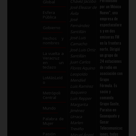
Periodismo
Chávez Jacobo
Global
por un México
José Eleazar de
Nuevo”, una
Esfera
Ávila
Pública
empresa de
José
espectaculare
Fernández
Gobierno
s y en dos
Santillán
emisoras FM
José Luis
Hechos y
en la frontera
nombres
Camacho
norte. Dirigió
José Luis Ortiz
La vuelta a
un grupo de
Santillán
Veracruz
24 estaciones
Juan Carlos
en un
de radio en
teclazo
Flores Aquino
asociación con
Leopoldo
LoMásLeíd
Grupo
Mendívil
o
Fórmula. Es
Luis Ramírez
socio y
Baqueiro
Metrópoli
comanda
Central
Luis Repper
Grupo Guste,
Margarita
Mundo
Paraíso en
Jiménez
Guanajuato y
Urraca
Palabra de
Gusar
Marlen
Mujer
Telecomunicac
Treviño
iones, todas
Pasión
Miguel Ángel