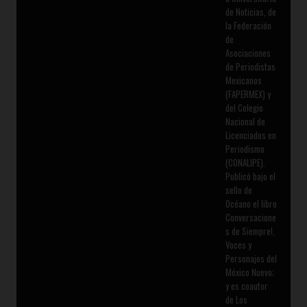
de Noticias, de
la Federación
de
Asociaciones
de Periodistas
Mexicanos
(FAPERMEX) y
del Colegio
Nacional de
Licenciados en
Periodismo
(CONALIPE).
Publicó bajo el
sello de
Océano el libro
Conversacione
s de Siempre!,
Voces y
Personajes del
México Nuevo;
y es coautor
de Los