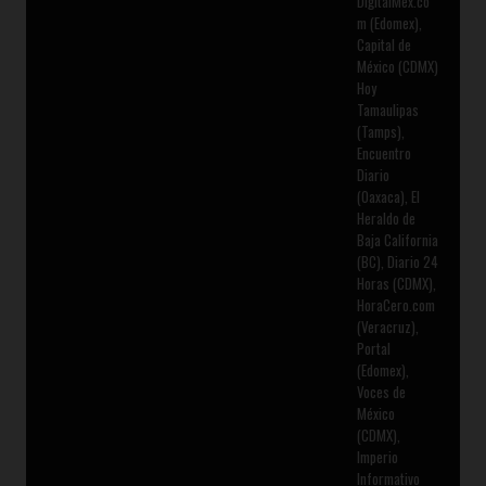
DigitalMex.co
m (Edomex),
Capital de
México (CDMX)
Hoy
Tamaulipas
(Tamps),
Encuentro
Diario
(Oaxaca), El
Heraldo de
Baja California
(BC), Diario 24
Horas (CDMX),
HoraCero.com
(Veracruz),
Portal
(Edomex),
Voces de
México
(CDMX),
Imperio
Informativo