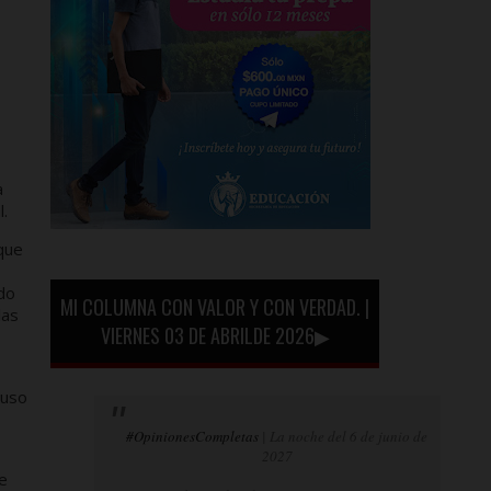
a
l.
que
do
MI COLUMNA CON VALOR Y CON VERDAD. |
las
VIERNES 03 DE ABRILDE 2026▶
 uso
#OpinionesCompletas
| La noche del 6 de junio de
2027
e