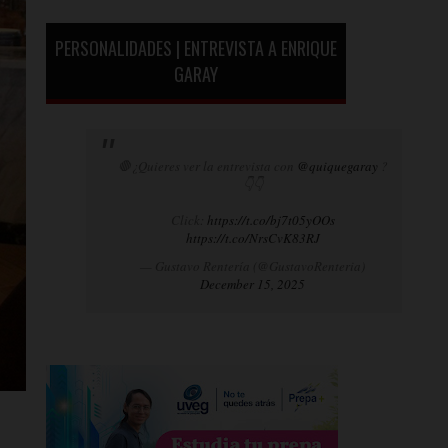
PERSONALIDADES | ENTREVISTA A ENRIQUE
GARAY
🛑¿Quieres ver la entrevista con
@quiquegaray
?
👇👇
Click:
https://t.co/bj7t05yOOs
https://t.co/NrsCvK83RJ
— Gustavo Rentería (@GustavoRenteria)
December 15, 2025