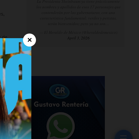
La Presidenta Sheinbaum ya tiene prácticamente
los nombres y apellidos de esos 17 personajes que
contenderán por las gubernaturas, con una
es,
característica fundamental: verdes y petistas,
serán bienvenidos; pero ya no son…
— El Heraldo de México (@heraldodemexico)
y de
April 3, 2026
×
tar
ara
 de
☰