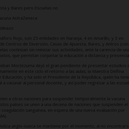
ta y Bares pero Escuelas no
vacuna AstraZeneca
olinazo
foro Rojo, son 25 entidades en Naranja, 4 en Amarillo, y 3 en
n de Centros de Diversión, Casas de Apuesta, Bares, y Antros (con
as continúan sin reiniciar sus actividades, ante la carencia de un
tos, que permitan conjuntar la educación a distancia y presencia
 Esteban Moctezuma dejó el gran pendiente de presentar estudios 
namente en este ciclo el retorno a las aulas; la Maestra Delfina
ducación, y ha sido el Presidente de la República, quién ha teni
á a vacunar al personal docente, y así poder regresar a las escue
e unen a otras naciones para suspender temporalmente la vacuna
Estos países se unen a una decena de naciones que suspenden el
 coagulación sanguínea, en espera de una nueva evaluación por
MA).
éutica anglo-sueca se mantiene por el momento, al no encontrars