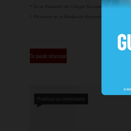
* Socio Fundador del Colegio Nacional de Licenciados
* Presidente de la Fundación Fernando Mora Gómez po
Te puede interesar
Publicar un comentario