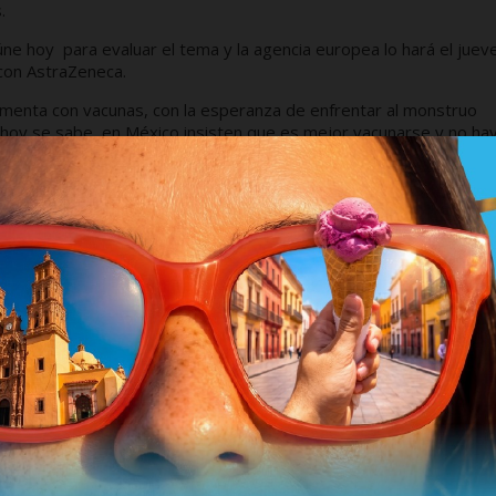
.
úne hoy para evaluar el tema y la agencia europea lo hará el juev
con AstraZeneca.
rimenta con vacunas, con la esperanza de enfrentar al monstruo
e hoy se sabe, en México insisten que es mejor vacunarse y no ha
 temor, y seguramente muchos mexicanos habrán de preferir evi
r en que seguramente se presentará una nueva oleada del
mundo entero.
 se ha visto forzada a reducir la carga fiscal de las gasolinas, p
l incremento de los precios internacionales del petróleo. A partir
cción y Servicios (IEPS) para el combustible ha bajado
linas se dispare, lo que resulta un respiro al ya de por si mermado
niversidad Panamericana.