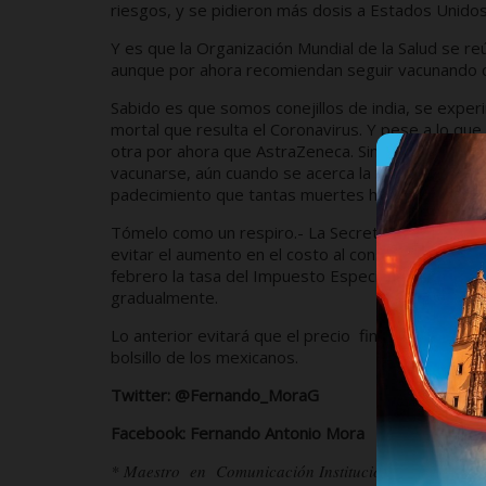
riesgos, y se pidieron más dosis a Estados Unidos
Y es que la Organización Mundial de la Salud se re
aunque por ahora recomiendan seguir vacunando 
Sabido es que somos conejillos de india, se expe
mortal que resulta el Coronavirus. Y pese a lo qu
otra por ahora que AstraZeneca. Sin embargo hay
vacunarse, aún cuando se acerca la Semana Mayo
padecimiento que tantas muertes ha cobrado al 
Tómelo como un respiro.- La Secretaría de Hacienda
evitar el aumento en el costo al consumidor, ante e
febrero la tasa del Impuesto Especial sobre Produ
gradualmente.
Lo anterior evitará que el precio final de las gaso
bolsillo de los mexicanos.
Twitter: @Fernando_MoraG
Facebook: Fernando Antonio Mora
* Maestro en Comunicación Institucional por la U