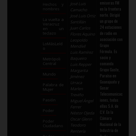
emisoras FM
José Luis
Hechos y
en la frontera
nombres
Camacho
norte. Dirigió
José Luis Ortiz
La vuelta a
un grupo de
Santillán
Veracruz
24 estaciones
Juan Carlos
en un
de radio en
teclazo
Flores Aquino
asociación con
Leopoldo
LoMásLeíd
Grupo
Mendívil
o
Fórmula. Es
Luis Ramírez
socio y
Baqueiro
Metrópoli
comanda
Central
Luis Repper
Grupo Guste,
Margarita
Mundo
Paraíso en
Jiménez
Guanajuato y
Urraca
Palabra de
Gusar
Marlen
Mujer
Telecomunicac
Treviño
iones, todas
Pasión
Miguel Ángel
ellas S.A. de
Ferrer
Poder
C.V. En la
Néstor Ojeda
Cámara
Oscar Glenn
Poder
Nacional de la
Teodoro
Ciudadano
Industria de
Rentería