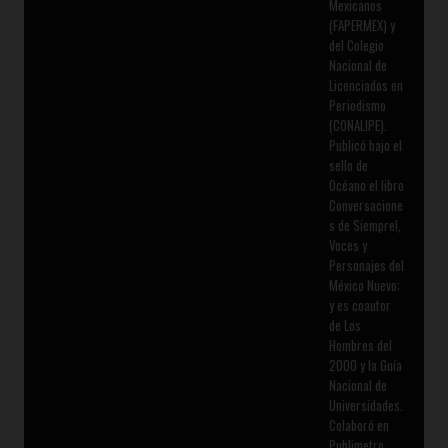
Mexicanos
(FAPERMEX) y
del Colegio
Nacional de
Licenciados en
Periodismo
(CONALIPE).
Publicó bajo el
sello de
Océano el libro
Conversacione
s de Siempre!,
Voces y
Personajes del
México Nuevo;
y es coautor
de Los
Hombres del
2000 y la Guía
Nacional de
Universidades.
Colaboró en
Publimetro,