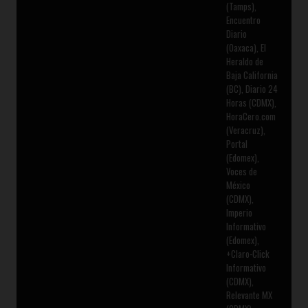
(Tamps),
Encuentro
Diario
(Oaxaca), El
Heraldo de
Baja California
(BC), Diario 24
Horas (CDMX),
HoraCero.com
(Veracruz),
Portal
(Edomex),
Voces de
México
(CDMX),
Imperio
Informativo
(Edomex),
+Claro-Click
Informativo
(CDMX),
Relevante MX