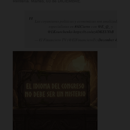
Rentería. Martes, 03 de DICIEMBRE.
Las coyunturas políticas y económicas son analizadas por
especialistas en
#AlCierre
con
@E_Q_
y
@LKourchenko
.
https://t.co/az4DKEUYbB
— El Financiero TV (@ElFinancieroTv)
December 4, 2024