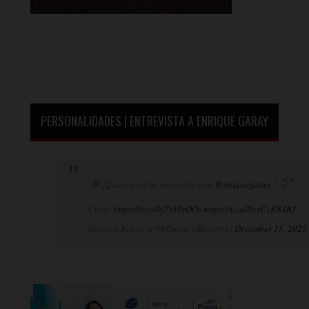
PERSONALIDADES | ENTREVISTA A ENRIQUE GARAY
🛑¿Quieres ver la entrevista con
@quiquegaray
? 👇👇
Click:
https://t.co/bj7t05yOOs
https://t.co/NrsCvK83RJ
— Gustavo Rentería (@GustavoRenteria)
December 15, 2025