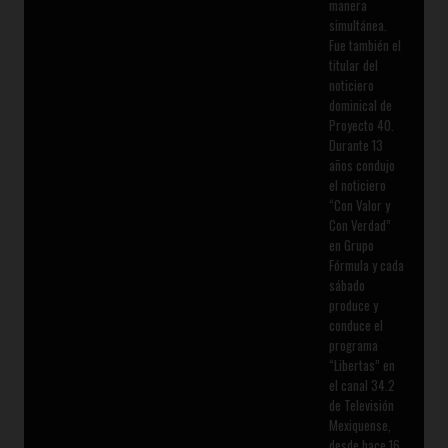
manera
simultánea.
Fue también el
titular del
noticiero
dominical de
Proyecto 40.
Durante 13
años condujo
el noticiero
“Con Valor y
Con Verdad”
en Grupo
Fórmula y cada
sábado
produce y
conduce el
programa
“Libertas” en
el canal 34.2
de Televisión
Mexiquense,
desde hace 16