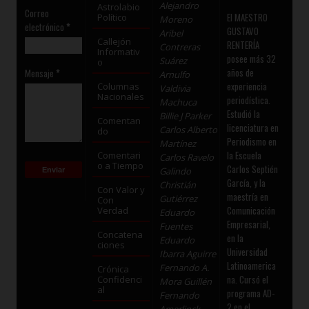
Alejandro
Astrolabio
Correo
El MAESTRO
Político
Moreno
electrónico
*
GUSTAVO
Aribel
Callejón
RENTERÍA
Contreras
Informativ
posee más 32
Suárez
o
años de
Mensaje
*
Arnulfo
experiencia
Columnas
Valdivia
Nacionales
periodística.
Machuca
Estudió la
Billie J Parker
Comentan
licenciatura en
Carlos Alberto
do
Periodismo en
Martínez
la Escuela
Comentari
Carlos Ravelo
o a Tiempo
Carlos Septién
Galindo
García, y la
Christián
Con Valor y
maestría en
Gutiérrez
Con
Comunicación
Verdad
Eduardo
Empresarial,
Fuentes
Concatena
en la
Eduardo
ciones
Universidad
Ibarra Aguirre
Latinoamerica
Fernando A.
Crónica
na. Cursó el
Confidenci
Mora Guillén
al
programa AD-
Fernando
2 en el