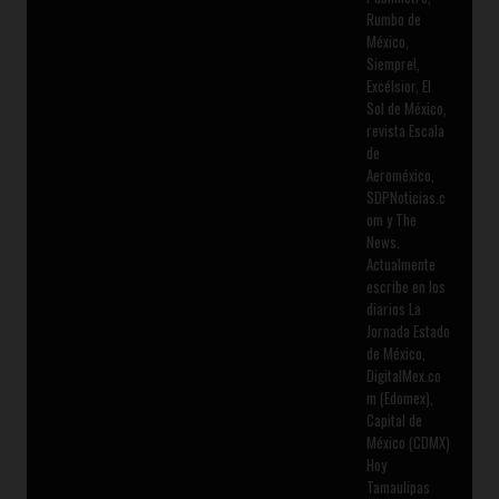
Rumbo de
México,
Siempre!,
Excélsior, El
Sol de México,
revista Escala
de
Aeroméxico,
SDPNoticias.c
om y The
News.
Actualmente
escribe en los
diarios La
Jornada Estado
de México,
DigitalMex.co
m (Edomex),
Capital de
México (CDMX)
Hoy
Tamaulipas