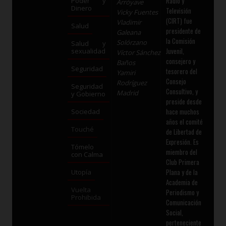
Radio y
Poder y
Arróyave
Dinero
Televisión
Vicky Fuentes
(CIRT) fue
Vladimir
Salud
presidente de
Galeana
la Comisión
Solórzano
Salud y
Juvenil,
sexualidad
Víctor Sánchez
consejero y
Baños
Seguridad
tesorero del
Yamiri
Consejo
Rodríguez
Seguridad
Consultivo, y
Madrid
y Gobierno
preside desde
hace muchos
Sociedad
años el comité
Touché
de Libertad de
Expresión. Es
Tómelo
miembro del
con Calma
Club Primera
Plana y de la
Utopía
Academia de
Vuelta
Periodismo y
Prohibida
Comunicación
Social,
perteneciente