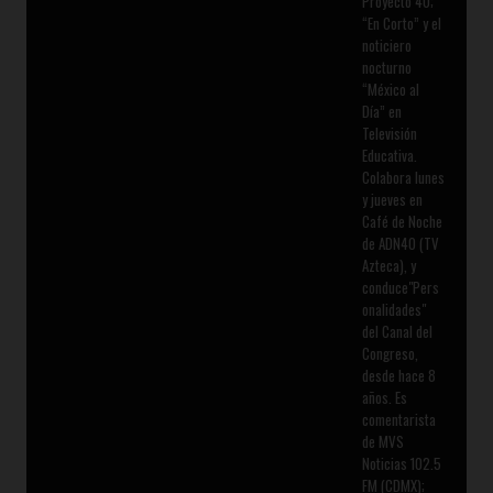
Proyecto 40;
“En Corto” y el
noticiero
nocturno
“México al
Día” en
Televisión
Educativa.
Colabora lunes
y jueves en
Café de Noche
de ADN40 (TV
Azteca), y
conduce"Pers
onalidades"
del Canal del
Congreso,
desde hace 8
años. Es
comentarista
de MVS
Noticias 102.5
FM (CDMX);