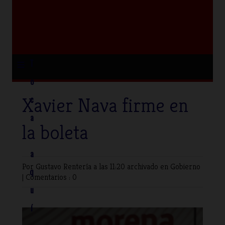
≡
T
o
Xavier Nava firme en
c
a
la boleta
a
Por Gustavo Rentería
a las 11:20 archivado en
Gobierno
q
|
Comentarios : 0
u
í