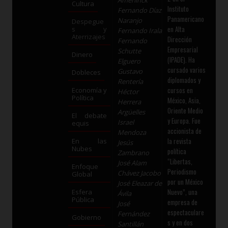
Amerlinck
Cultura
Instituto
Fernando Díaz
Panamericano
Naranjo
Despegue
en Alta
s y
Fernando Irala
Aterrizajes
Dirección
Fernando
Empresarial
Schutte
Dinero
(IPADE). Ha
Elguero
cursado varios
Gustavo
Dobleces
diplomados y
Rentería
cursos en
Economía y
Héctor
Política
México, Asia,
Herrera
Oriente Medio
Argüelles
El debate
y Europa. Fue
Israel
equis
accionista de
Mendoza
la revista
En las
Jesús
Nubes
política
Zambrano
“Libertas,
José Alam
Enfoque
Periodismo
Chávez Jacobo
Global
por un México
José Eleazar de
Nuevo”, una
Esfera
Ávila
Pública
empresa de
José
espectaculare
Fernández
Gobierno
s y en dos
Santillán