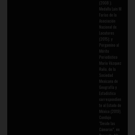
(2008 );
Medalla Luis M
Farías de la
Asociación
Nacional de
Locutores
(2015); y
Pergamino al
Mérito
Periodístico
Mario Vázquez
Raña, de la
Sociedad
Mexicana de
Geografía y
Estadística
correspondien
te al Estado de
México (2019).
Condujo
"Desde las
Cámaras”, en