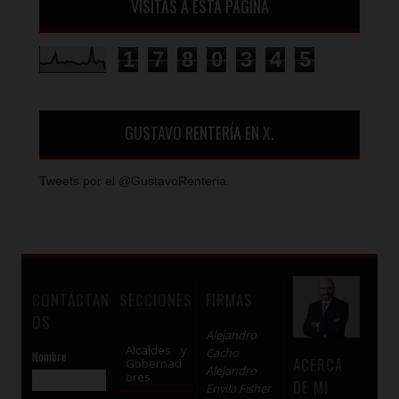
VISITAS A ESTA PÁGINA
1
7
8
0
3
4
5
GUSTAVO RENTERÍA EN X.
Tweets por el @GustavoRenteria.
CONTÁCTAN
SECCIONES
FIRMAS
OS
Alejandro
Alcaldes y
Cacho
Nombre
ACERCA
Gobernad
Alejandro
ores
DE MI
Envila Fisher