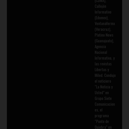
(CDMX),
Callejón
Informativo
(Edomex),
VentanaVermx
(Veracruz),
Platino News
(Guanajuato),
Agencia
Nacional
Informativa, y
las revistas
Libertas y
Miled. Condujo
el noticiero
“La Noticia y
Usted” en
Grupo Siete
Comunicacion
es, el
programa
“Punto de
Quiebra” en