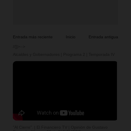
Entrada más reciente
Inicio
Entrada antigua
//]]>-->
Alcaldes y Gobernadores | Programa 2 | Temporada IV
"Al Cierre". | El Financiero TV | Opinión de Gustavo