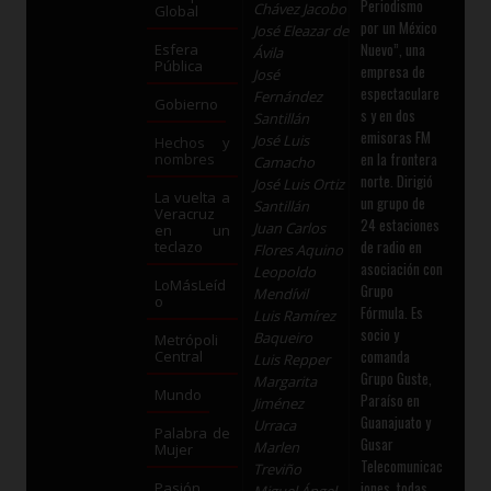
Periodismo
Chávez Jacobo
Global
por un México
José Eleazar de
Nuevo”, una
Esfera
Ávila
Pública
empresa de
José
espectaculare
Fernández
Gobierno
s y en dos
Santillán
emisoras FM
José Luis
Hechos y
en la frontera
nombres
Camacho
norte. Dirigió
José Luis Ortiz
La vuelta a
un grupo de
Santillán
Veracruz
24 estaciones
Juan Carlos
en un
de radio en
teclazo
Flores Aquino
asociación con
Leopoldo
LoMásLeíd
Grupo
Mendívil
o
Fórmula. Es
Luis Ramírez
socio y
Baqueiro
Metrópoli
comanda
Central
Luis Repper
Grupo Guste,
Margarita
Mundo
Paraíso en
Jiménez
Guanajuato y
Urraca
Palabra de
Gusar
Marlen
Mujer
Telecomunicac
Treviño
iones, todas
Pasión