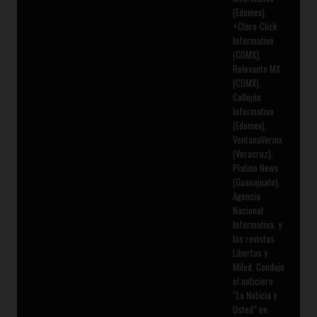
(Edomex),
+Claro-Click
Informativo
(CDMX),
Relevante MX
(CDMX),
Callejón
Informativo
(Edomex),
VentanaVermx
(Veracruz),
Platino News
(Guanajuato),
Agencia
Nacional
Informativa, y
las revistas
Libertas y
Miled. Condujo
el noticiero
“La Noticia y
Usted” en