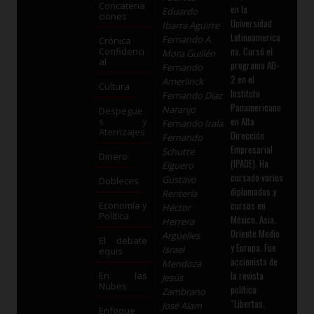
Concatena
en la
Eduardo
ciones
Universidad
Ibarra Aguirre
Latinoamerica
Fernando A.
Crónica
na. Cursó el
Confidenci
Mora Guillén
al
programa AD-
Fernando
2 en el
Amerlinck
Cultura
Instituto
Fernando Díaz
Panamericano
Naranjo
Despegue
en Alta
s y
Fernando Irala
Aterrizajes
Dirección
Fernando
Empresarial
Schutte
Dinero
(IPADE). Ha
Elguero
cursado varios
Gustavo
Dobleces
diplomados y
Rentería
cursos en
Economía y
Héctor
Política
México, Asia,
Herrera
Oriente Medio
Argüelles
El debate
y Europa. Fue
Israel
equis
accionista de
Mendoza
la revista
En las
Jesús
Nubes
política
Zambrano
“Libertas,
José Alam
Enfoque