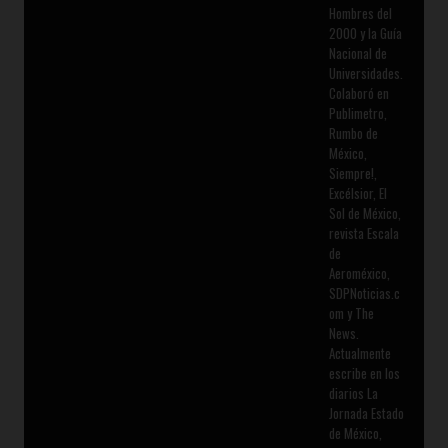
Hombres del
2000 y la Guía
Nacional de
Universidades.
Colaboró en
Publimetro,
Rumbo de
México,
Siempre!,
Excélsior, El
Sol de México,
revista Escala
de
Aeroméxico,
SDPNoticias.c
om y The
News.
Actualmente
escribe en los
diarios La
Jornada Estado
de México,