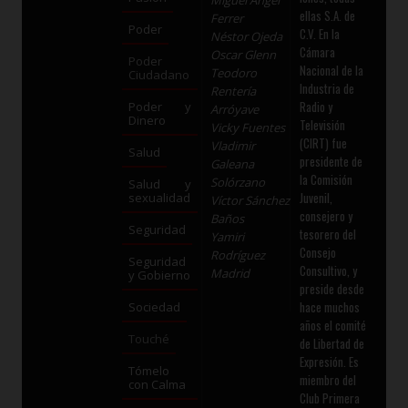
Miguel Ángel
ellas S.A. de
Ferrer
Poder
C.V. En la
Néstor Ojeda
Cámara
Oscar Glenn
Poder
Nacional de la
Teodoro
Ciudadano
Industria de
Rentería
Radio y
Poder y
Arróyave
Dinero
Televisión
Vicky Fuentes
(CIRT) fue
Vladimir
Salud
presidente de
Galeana
la Comisión
Solórzano
Salud y
Juvenil,
sexualidad
Víctor Sánchez
consejero y
Baños
Seguridad
tesorero del
Yamiri
Consejo
Rodríguez
Seguridad
Consultivo, y
Madrid
y Gobierno
preside desde
hace muchos
Sociedad
años el comité
Touché
de Libertad de
Expresión. Es
Tómelo
miembro del
con Calma
Club Primera