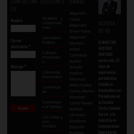
CONTÁCTAN
SECCIONES
FIRMAS
OS
Alejandro
Alcaldes y
Cacho
Nombre
ACERCA
Gobernad
Alejandro
ores
DE MI
Envila Fisher
Alejandro
Astrolabio
Correo
El MAESTRO
Político
Moreno
electrónico
*
GUSTAVO
Aribel
Callejón
RENTERÍA
Contreras
Informativ
posee más 32
Suárez
o
años de
Mensaje
*
Arnulfo
experiencia
Columnas
Valdivia
Nacionales
periodística.
Machuca
Estudió la
Billie J Parker
Comentan
licenciatura en
Carlos Alberto
do
Periodismo en
Martínez
la Escuela
Comentari
Carlos Ravelo
o a Tiempo
Carlos Septién
Galindo
García, y la
Christián
Con Valor y
maestría en
Gutiérrez
Con
Comunicación
Verdad
Eduardo
Empresarial,
Fuentes