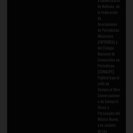
a Universitaria
de Noticias, de
la Federación
de
Asociaciones
de Periodistas
Mexicanos
(FAPERMEX) y
del Colegio
Nacional de
Licenciados en
Periodismo
(CONALIPE).
Publicó bajo el
sello de
Océano el libro
Conversacione
s de Siempre!,
Voces y
Personajes del
México Nuevo;
y es coautor
de Los