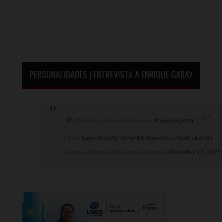
PERSONALIDADES | ENTREVISTA A ENRIQUE GARAY
🛑¿Quieres ver la entrevista con
@quiquegaray
? 👇👇
Click:
https://t.co/bj7t05yOOs
https://t.co/NrsCvK83RJ
— Gustavo Rentería (@GustavoRenteria)
December 15, 2025