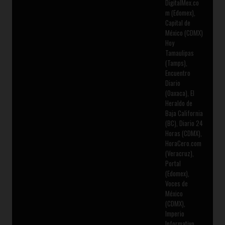
DigitalMex.co
m (Edomex),
Capital de
México (CDMX)
Hoy
Tamaulipas
(Tamps),
Encuentro
Diario
(Oaxaca), El
Heraldo de
Baja California
(BC), Diario 24
Horas (CDMX),
HoraCero.com
(Veracruz),
Portal
(Edomex),
Voces de
México
(CDMX),
Imperio
Informativo