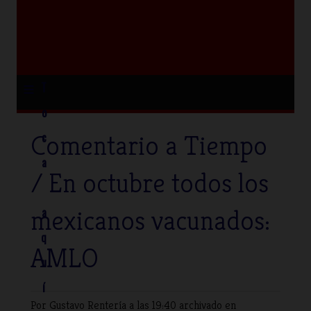
≡
T
o
Comentario a Tiempo
c
a
/ En octubre todos los
mexicanos vacunados:
a
q
AMLO
u
í
Por Gustavo Rentería
a las 19:40 archivado en