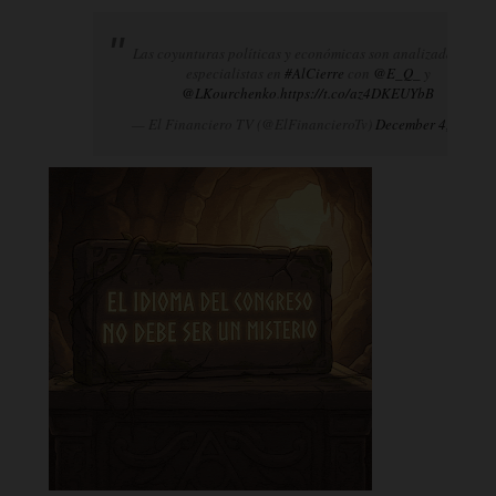
Las coyunturas políticas y económicas son analizadas por
especialistas en
#AlCierre
con
@E_Q_
y
@LKourchenko
.
https://t.co/az4DKEUYbB
— El Financiero TV (@ElFinancieroTv)
December 4, 2024