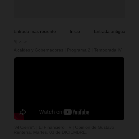
Entrada más reciente
Inicio
Entrada antigua
//]]>-->
Alcaldes y Gobernadores | Programa 2 | Temporada IV
"Al Cierre". | El Financiero TV | Opinión de Gustavo
Rentería. Martes, 03 de DICIEMBRE.