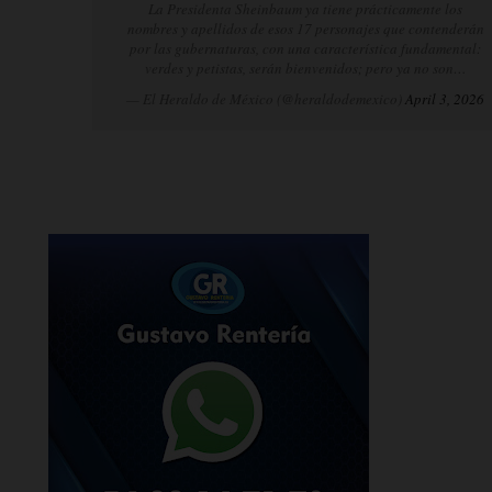
La Presidenta Sheinbaum ya tiene prácticamente los
nombres y apellidos de esos 17 personajes que contenderán
por las gubernaturas, con una característica fundamental:
verdes y petistas, serán bienvenidos; pero ya no son…
— El Heraldo de México (@heraldodemexico)
April 3, 2026