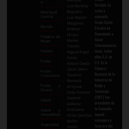
Mendívil
o
Fórmula. Es
Luis Ramírez
socio y
Baqueiro
Metrópoli
comanda
Central
Luis Repper
Grupo Guste,
Margarita
Mundo
Paraíso en
Jiménez
Guanajuato y
Urraca
Palabra de
Gusar
Marlen
Mujer
Telecomunicac
Treviño
iones, todas
Pasión
Miguel Ángel
ellas S.A. de
Ferrer
Poder
C.V. En la
Néstor Ojeda
Cámara
Oscar Glenn
Poder
Nacional de la
Teodoro
Ciudadano
Industria de
Rentería
Radio y
Poder y
Arróyave
Dinero
Televisión
Vicky Fuentes
(CIRT) fue
Vladimir
Salud
presidente de
Galeana
la Comisión
Solórzano
Salud y
Juvenil,
sexualidad
Víctor Sánchez
consejero y
Baños
Seguridad
tesorero del
Yamiri