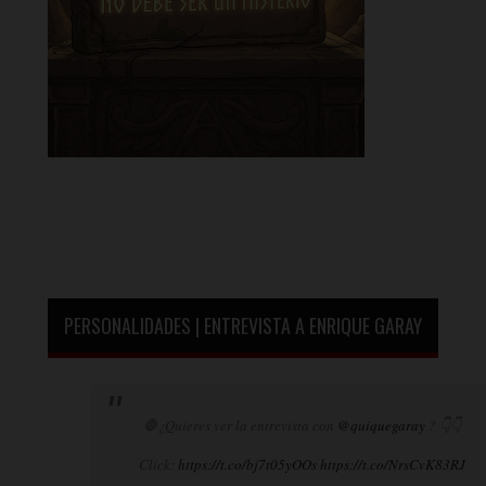
PERSONALIDADES | ENTREVISTA A ENRIQUE GARAY
🛑¿Quieres ver la entrevista con
@quiquegaray
? 👇👇
Click:
https://t.co/bj7t05yOOs
https://t.co/NrsCvK83RJ