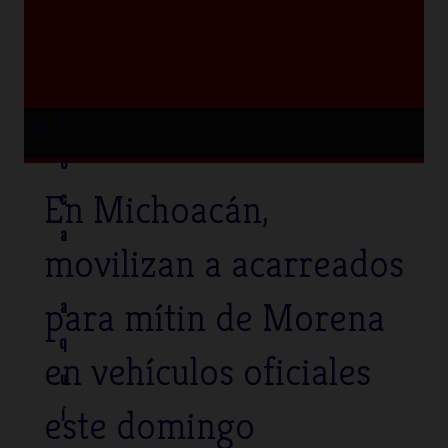
≡
T
o
En Michoacán,
c
a
movilizan a acarreados
para mítin de Morena
a
q
en vehículos oficiales
u
este domingo
í