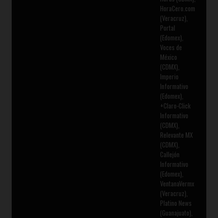
HoraCero.com
(Veracruz),
Portal
(Edomex),
Voces de
México
(CDMX),
Imperio
Informativo
(Edomex),
+Claro-Click
Informativo
(CDMX),
Relevante MX
(CDMX),
Callejón
Informativo
(Edomex),
VentanaVermx
(Veracruz),
Platino News
(Guanajuato),