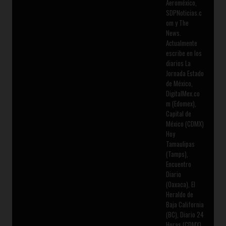
Aeroméxico,
SDPNoticias.c
om y The
News.
Actualmente
escribe en los
diarios La
Jornada Estado
de México,
DigitalMex.co
m (Edomex),
Capital de
México (CDMX)
Hoy
Tamaulipas
(Tamps),
Encuentro
Diario
(Oaxaca), El
Heraldo de
Baja California
(BC), Diario 24
Horas (CDMX),