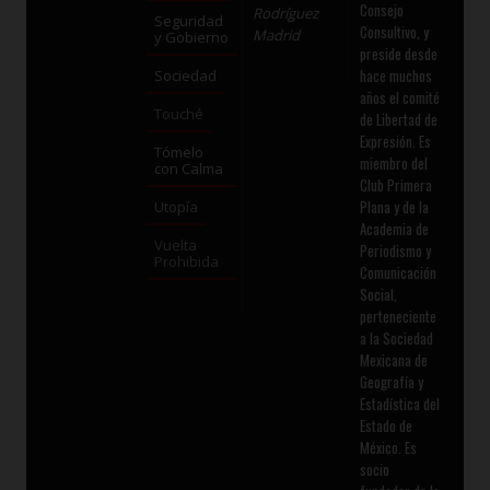
Consejo
Rodríguez
Seguridad
Consultivo, y
Madrid
y Gobierno
preside desde
hace muchos
Sociedad
años el comité
Touché
de Libertad de
Expresión. Es
Tómelo
miembro del
con Calma
Club Primera
Plana y de la
Utopía
Academia de
Vuelta
Periodismo y
Prohibida
Comunicación
Social,
perteneciente
a la Sociedad
Mexicana de
Geografía y
Estadística del
Estado de
México. Es
socio