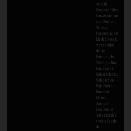
sello de
Océano el libro
Conversacione
s de Siempre!,
Voces y
Personajes del
México Nuevo;
y es coautor
de Los
Hombres del
2000 y la Guía
Nacional de
Universidades.
Colaboró en
Publimetro,
Rumbo de
México,
Siempre!,
Excélsior, El
Sol de México,
revista Escala
de