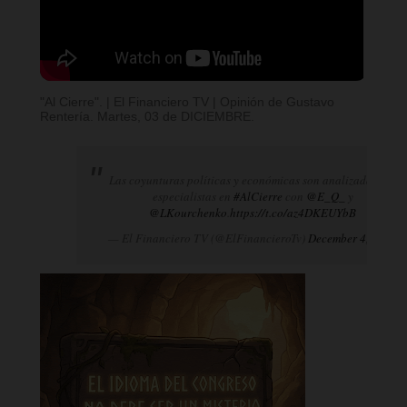
"Al Cierre". | El Financiero TV | Opinión de Gustavo
Rentería. Martes, 03 de DICIEMBRE.
Las coyunturas políticas y económicas son analizadas por
especialistas en
#AlCierre
con
@E_Q_
y
@LKourchenko
.
https://t.co/az4DKEUYbB
— El Financiero TV (@ElFinancieroTv)
December 4, 2024