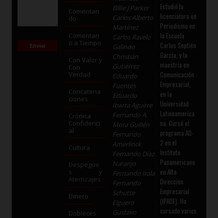
Estudió la
Billie J Parker
Comentan
licenciatura en
Carlos Alberto
do
Periodismo en
Martínez
la Escuela
Comentari
Carlos Ravelo
o a Tiempo
Carlos Septién
Galindo
García, y la
Christián
Con Valor y
maestría en
Gutiérrez
Con
Comunicación
Verdad
Eduardo
Empresarial,
Fuentes
Concatena
en la
Eduardo
ciones
Universidad
Ibarra Aguirre
Latinoamerica
Fernando A.
Crónica
na. Cursó el
Confidenci
Mora Guillén
al
programa AD-
Fernando
2 en el
Amerlinck
Cultura
Instituto
Fernando Díaz
Panamericano
Naranjo
Despegue
en Alta
s y
Fernando Irala
Aterrizajes
Dirección
Fernando
Empresarial
Schutte
Dinero
(IPADE). Ha
Elguero
cursado varios
Gustavo
Dobleces