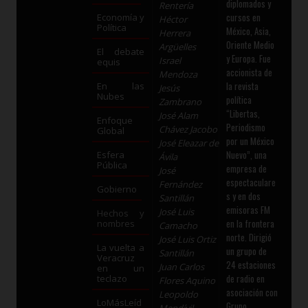
diplomados y
Rentería
cursos en
Economía y
Héctor
Política
México, Asia,
Herrera
Oriente Medio
Argüelles
El debate
y Europa. Fue
Israel
equis
accionista de
Mendoza
la revista
En las
Jesús
Nubes
política
Zambrano
“Libertas,
José Alam
Enfoque
Periodismo
Chávez Jacobo
Global
por un México
José Eleazar de
Nuevo”, una
Esfera
Ávila
Pública
empresa de
José
espectaculare
Fernández
Gobierno
s y en dos
Santillán
emisoras FM
José Luis
Hechos y
en la frontera
nombres
Camacho
norte. Dirigió
José Luis Ortiz
La vuelta a
un grupo de
Santillán
Veracruz
24 estaciones
Juan Carlos
en un
de radio en
teclazo
Flores Aquino
asociación con
Leopoldo
LoMásLeíd
Grupo