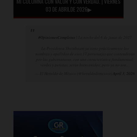
MI COLUMNA CON VALOR Y CON VERDAD. | VIERNES
03 DE ABRILDE 2026▶
#OpinionesCompletas
| La noche del 6 de junio de 2027
La Presidenta Sheinbaum ya tiene prácticamente los
nombres y apellidos de esos 17 personajes que contenderán
por las gubernaturas, con una característica fundamental:
verdes y petistas, serán bienvenidos; pero ya no son…
— El Heraldo de México (@heraldodemexico)
April 3, 2026