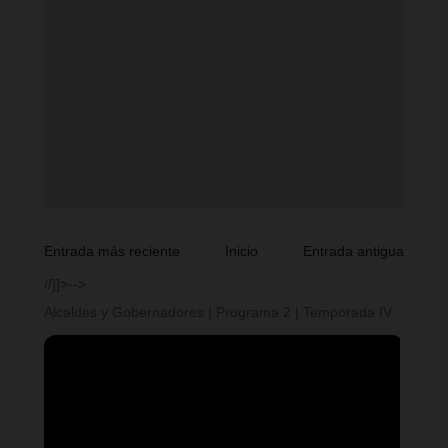
Entrada más reciente
Inicio
Entrada antigua
//]]>-->
Alcaldes y Gobernadores | Programa 2 | Temporada IV