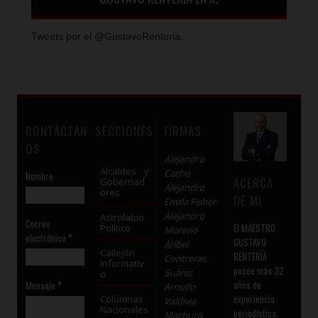
Tweets por el @GustavoRenteria.
CONTÁCTAN
SECCIONES
FIRMAS
OS
Alejandro
Alcaldes y
Cacho
Nombre
ACERCA
Gobernad
Alejandro
ores
DE MI
Envila Fisher
Alejandro
Astrolabio
Correo
El MAESTRO
Político
Moreno
electrónico
*
GUSTAVO
Aribel
Callejón
RENTERÍA
Contreras
Informativ
posee más 32
Suárez
o
años de
Mensaje
*
Arnulfo
experiencia
Columnas
Valdivia
Nacionales
periodística.
Machuca