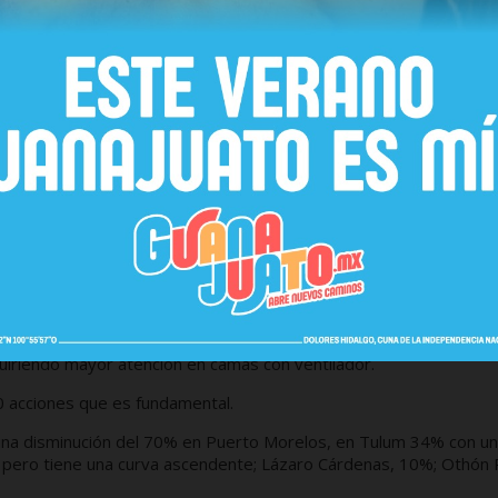
aurantes, a los bares, se convierte mediáticamente en la imagen 
 que genera una percepción de inseguridad.
2 lugares por no respetar el horario establecido ni el aforo permi
Las Américas tenía la fachada apagada y las cortinas abajo, pero 
jo que, sin embargo, del listado de 102 negocios en rebeldía, com
tán cerrando a tiempo.
horarios de cierre son fundamentales para el cuidado de la salud
ra el sábado y domingo próximos.
a conocer que durante la semana del lunes 7 a domingo 13 de junio 
lor naranja, tanto en la región sur como en el norte.
asta 200 contagios al día, con 46 intubados en el estado, y con u
iriendo mayor atención en camas con ventilador.
 10 acciones que es fundamental.
 una disminución del 70% en Puerto Morelos, en Tulum 34% con u
 pero tiene una curva ascendente; Lázaro Cárdenas, 10%; Othón 