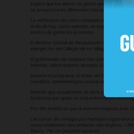
Explicó que los aforos de gente que va a los rest
se proyecta a los diferentes mercados turísticos,
La verificación dio como resultado la clausura de 1
al día de hoy. Como ejemplo, un negocio en Plaza 
exceso de gente en su interior.
El director Estatal de Recaudación Carlos Ortiz di
ejemplo los del Callejón de los Milagros, todos es
El gobernador de Quintana Roo puntualizó que los 
Además, habrá respeto absoluto a la Ley Seca pa
Durante el programa, el titular del Ejecutivo dio 
semáforo epidemiológico estatal se mantiene en co
Advirtió que actualmente se tiene un registro de h
tendencia que quien se está enfermando está requ
Por ello insistió en que la atención especial a las
Las curvas de contagio por municipio registraron
curva totalmente descendente; Isla Mujeres, 12%
Blanco, 7% con pequeño ascenso.