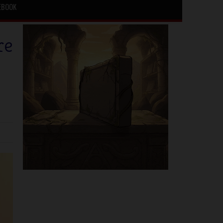
EBOOK
re