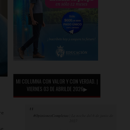
MI COLUMNA CON VALOR Y CON VERDAD. |
VIERNES 03 DE ABRILDE 2026▶
re
#OpinionesCompletas
| La noche del 6 de junio de
2027
se