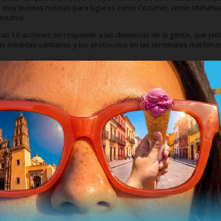
on muy buenas noticias para lugares como Cozumel, como Mahahua
ecutivo.
tas 10 acciones se responde a las denuncias de la gente, que pid
as medidas sanitarias y los protocolos en las terminales marítima
ransmitió por el Sistema Quintanarroense de Comunicación Socia
, el titular del Ejecutivo dijo que para no llegar al color rojo en 
ticipación de la gente.
 el cierre de calles y avenidas en Cancún y Tulum de alta afluenc
Policía Quintana Roo, tanto del orden municipal y estatal, y 10
turnos, de los cuales 6 filtros estuvieron en Tulum, 3 en Solidari
os, de los cuales 14 fueron en Tulum, 39 en Solidaridad, 28 en Ben
, se detectó a 11 autobuses con sobrecupo.
 para avanzar más rápido en la reducción de contagios está la
1 de la noche y el respeto de los aforos permitidos y la aplicació