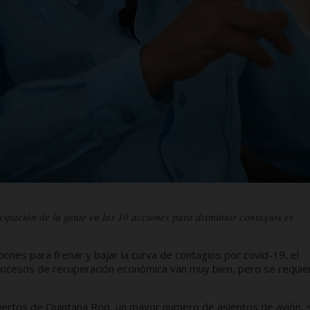
ipación de la gente en las 10 acciones para disminuir contagios es
iones para frenar y bajar la curva de contagios por covid-19, el
rocesos de recuperación económica van muy bien, pero se requie
ertos de Quintana Roo, un mayor número de asientos de avión, 