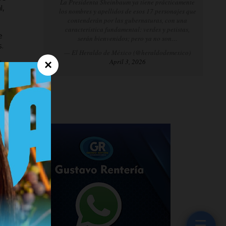
La Presidenta Sheinbaum ya tiene prácticamente
l,
los nombres y apellidos de esos 17 personajes que
contenderán por las gubernaturas, con una
característica fundamental: verdes y petistas,
e
serán bienvenidos; pero ya no son…
s.
— El Heraldo de México (@heraldodemexico)
April 3, 2026
×
l y
el
ia
dad
ito
n de
☰