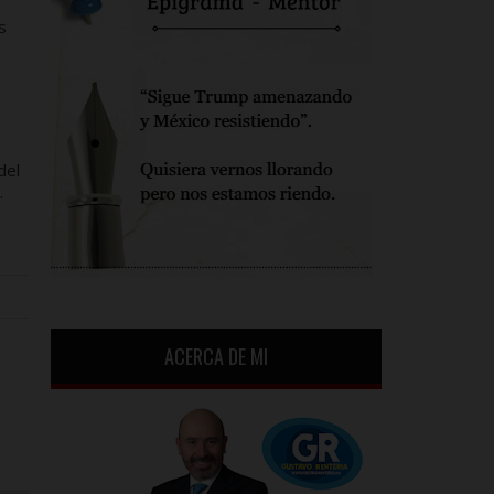
s
del
.
ACERCA DE MI