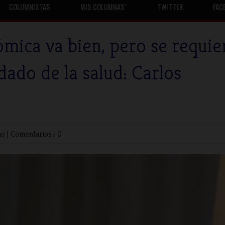
COLUMNISTAS
MIS COLUMNASˇ
TWITTER
FAC
mica va bien, pero se requie
idado de la salud: Carlos
no
|
Comentarios : 0