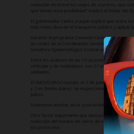
reanudan en breve los viajes de cruceros, que s
que tienen esta posibilidad” explicó el titular del Ej
El gobernador Carlos Joaquín explicó que entre es
más mano dura en el transporte público y aplicar l
Durante el programa Conexión Ciudadana, que se t
las redes de la Coordinación General de Comunicación
Semáforo Epidemiológico Estatal se requiere la par
Entre los avances de las 10 acciones se encuentran
vehicular y de ciudadanos, con 27 elementos de la 
unidades.
El IMOVEQROO instaló, el 2 de junio, 11 filtros noc
y 2 en Benito Juárez. Se inspeccionaron 81 vehícul
Juárez.
Solamente anoche, en la zona hotelera de Cancún
Otro factor importante que destacó Carlos Joaquín
reducción del horario de cierre de negocios a las 1
los protocolos.