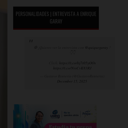
PERSONALIDADES | ENTREVISTA A ENRIQUE
GARAY
🛑¿Quieres ver la entrevista con
@quiquegaray
?
👇👇
Click:
https://t.co/bj7t05yOOs
https://t.co/NrsCvK83RJ
— Gustavo Rentería (@GustavoRenteria)
December 15, 2025