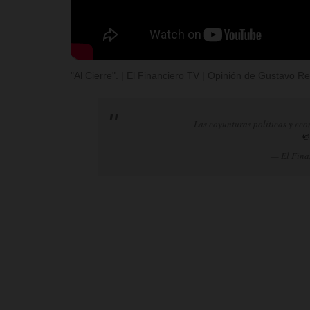
"Al Cierre". | El Financiero TV | Opinión de Gustavo 
Las coyunturas políticas y eco
@
— El Fina