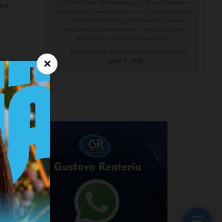
La Presidenta Sheinbaum ya tiene prácticamente
ro,
los nombres y apellidos de esos 17 personajes que
contenderán por las gubernaturas, con una
característica fundamental: verdes y petistas,
serán bienvenidos; pero ya no son…
— El Heraldo de México (@heraldodemexico)
April 3, 2026
×
☰