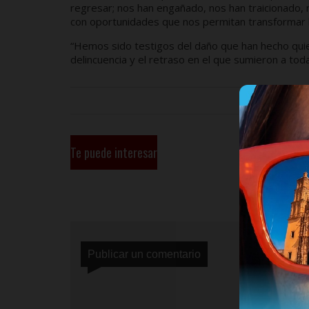
regresar; nos han engañado, nos han traicionado,
con oportunidades que nos permitan transformar l
“Hemos sido testigos del daño que han hecho quiene
delincuencia y el retraso en el que sumieron a toda
Te puede interesar
Publicar un comentario