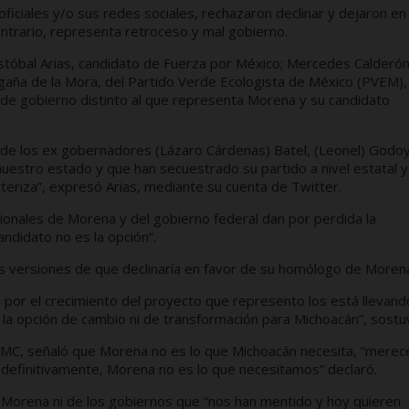
iciales y/o sus redes sociales, rechazaron declinar y dejaron en
ontrario, representa retroceso y mal gobierno.
istóbal Arias, candidato de Fuerza por México; Mercedes Calderón
aña de la Mora, del Partido Verde Ecologista de México (PVEM),
 de gobierno distinto al que representa Morena y su candidato
 de los ex gobernadores (Lázaro Cárdenas) Batel, (Leonel) Godoy
nuestro estado y que han secuestrado su partido a nivel estatal y
cteriza”, expresó Arias, mediante su cuenta de Twitter.
cionales de Morena y del gobierno federal dan por perdida la
didato no es la opción”.
as versiones de que declinaría en favor de su homólogo de Moren
o por el crecimiento del proyecto que represento los está llevand
la opción de cambio ni de transformación para Michoacán”, sostu
MC, señaló que Morena no es lo que Michoacán necesita, “merec
definitivamente, Morena no es lo que necesitamos” declaró.
 Morena ni de los gobiernos que “nos han mentido y hoy quieren