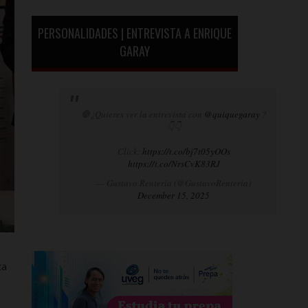
PERSONALIDADES | ENTREVISTA A ENRIQUE
GARAY
🛑¿Quieres ver la entrevista con
@quiquegaray
?
👇👇
Click:
https://t.co/bj7t05yOOs
https://t.co/NrsCvK83RJ
— Gustavo Rentería (@GustavoRenteria)
December 15, 2025
za