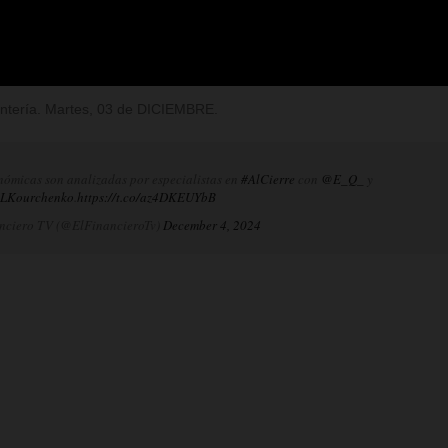
Rentería. Martes, 03 de DICIEMBRE.
nómicas son analizadas por especialistas en
#AlCierre
con
@E_Q_
y
LKourchenko
.
https://t.co/az4DKEUYbB
nciero TV (@ElFinancieroTv)
December 4, 2024