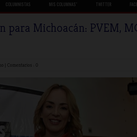
COLUMNISTAS
MIS COLUMNASˇ
TWITTER
FAC
ón para Michoacán: PVEM, M
no
|
Comentarios : 0