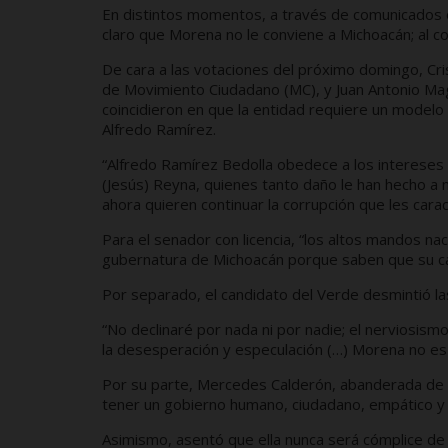
En distintos momentos, a través de comunicados of
claro que Morena no le conviene a Michoacán; al c
De cara a las votaciones del próximo domingo, Cr
de Movimiento Ciudadano (MC), y Juan Antonio Mag
coincidieron en que la entidad requiere un modelo
Alfredo Ramírez.
“Alfredo Ramírez Bedolla obedece a los intereses
(Jesús) Reyna, quienes tanto daño le han hecho a 
ahora quieren continuar la corrupción que les cara
Para el senador con licencia, “los altos mandos na
gubernatura de Michoacán porque saben que su can
Por separado, el candidato del Verde desmintió l
“No declinaré por nada ni por nadie; el nerviosism
la desesperación y especulación (…) Morena no es 
Por su parte, Mercedes Calderón, abanderada de 
tener un gobierno humano, ciudadano, empático y 
Asimismo, asentó que ella nunca será cómplice de