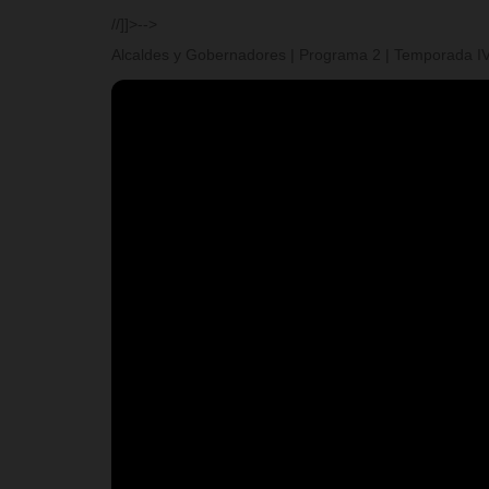
//]]>-->
Alcaldes y Gobernadores | Programa 2 | Temporada I