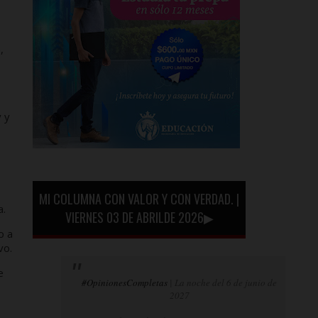
,
 y
MI COLUMNA CON VALOR Y CON VERDAD. |
a.
VIERNES 03 DE ABRILDE 2026▶
o a
vo.
e
#OpinionesCompletas
| La noche del 6 de junio de
2027