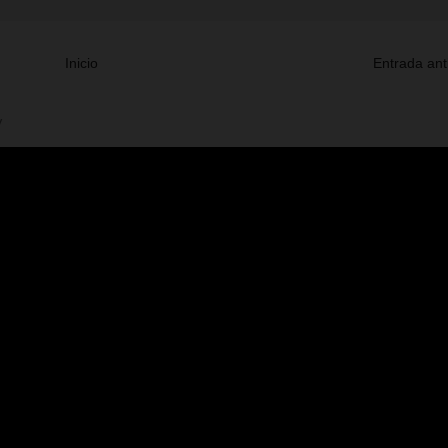
Inicio
Entrada ant
V