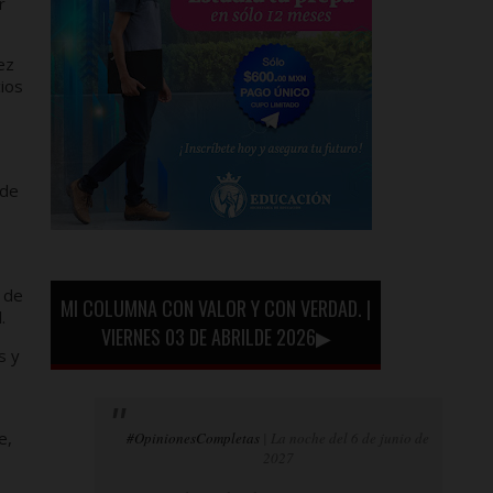
r
ez
cios
 de
s de
MI COLUMNA CON VALOR Y CON VERDAD. |
.
VIERNES 03 DE ABRILDE 2026▶
s y
e,
#OpinionesCompletas
| La noche del 6 de junio de
2027