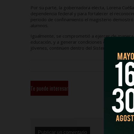
Por su parte, la gobernadora electa, Lorena Cuéllar
dependencia federal y para fortalecer el reconocim
periodo de confinamiento el magisterio demostró s
alumnos.
Igualmente, se comprometió a ejercer de manera t
educación, y a generar condiciones dignas para las
jóvenes, continúen dentro del Sistema Educativo N
Te puede interesar
Publicar un comentario