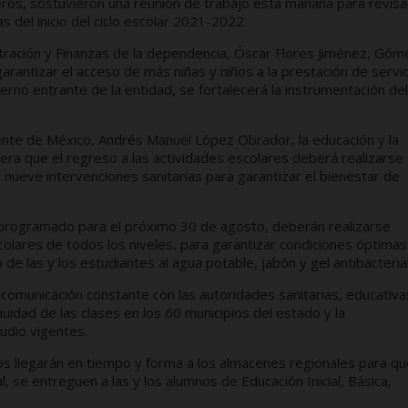
neros, sostuvieron una reunión de trabajo esta mañana para revisa
s del inicio del ciclo escolar 2021-2022.
stración y Finanzas de la dependencia, Óscar Flores Jiménez, Góm
arantizar el acceso de más niñas y niños a la prestación de servi
ierno entrante de la entidad, se fortalecerá la instrumentación del
dente de México, Andrés Manuel López Obrador, la educación y la
nera que el regreso a las actividades escolares deberá realizarse
 nueve intervenciones sanitarias para garantizar el bienestar de
lar, programado para el próximo 30 de agosto, deberán realizarse
colares de todos los niveles, para garantizar condiciones óptima
de las y los estudiantes al agua potable, jabón y gel antibacterial
omunicación constante con las autoridades sanitarias, educativa
nuidad de las clases en los 60 municipios del estado y la
udio vigentes.
os llegarán en tiempo y forma a los almacenes regionales para qu
l, se entreguen a las y los alumnos de Educación Inicial, Básica,