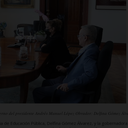
obierno del presidente Andrés Manuel López Obrador: Delfina Gómez Álv
ria de Educación Pública, Delfina Gómez Álvarez, y la gobernadora