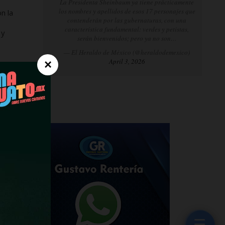
La Presidenta Sheinbaum ya tiene prácticamente
los nombres y apellidos de esos 17 personajes que
n la
contenderán por las gubernaturas, con una
característica fundamental: verdes y petistas,
 y
serán bienvenidos; pero ya no son…
— El Heraldo de México (@heraldodemexico)
April 3, 2026
×
s y
☰