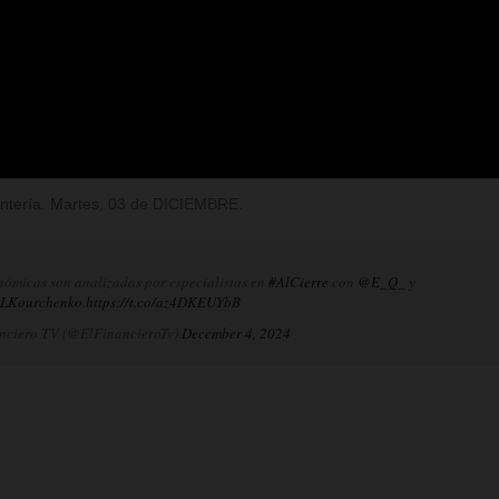
Rentería. Martes, 03 de DICIEMBRE.
nómicas son analizadas por especialistas en
#AlCierre
con
@E_Q_
y
LKourchenko
.
https://t.co/az4DKEUYbB
nciero TV (@ElFinancieroTv)
December 4, 2024