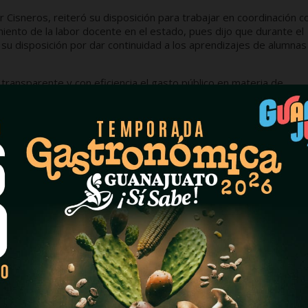
 Cisneros, reiteró su disposición para trabajar en coordinación co
iento de la labor docente en el estado, pues dijo que durante el
u disposición por dar continuidad a los aprendizajes de alumnas
ransparente y con eficiencia el gasto público en materia de
 y los docentes y, sobre todo, para que niñas, niños, adolescente
acional.