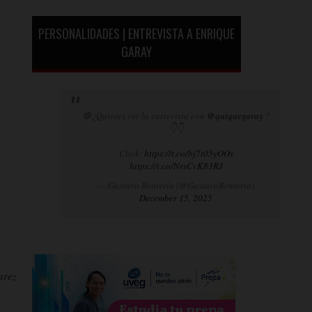
PERSONALIDADES | ENTREVISTA A ENRIQUE
GARAY
🛑¿Quieres ver la entrevista con
@quiquegaray
?
👇👇
Click:
https://t.co/bj7t05yOOs
https://t.co/NrsCvK83RJ
— Gustavo Rentería (@GustavoRenteria)
December 15, 2025
arez