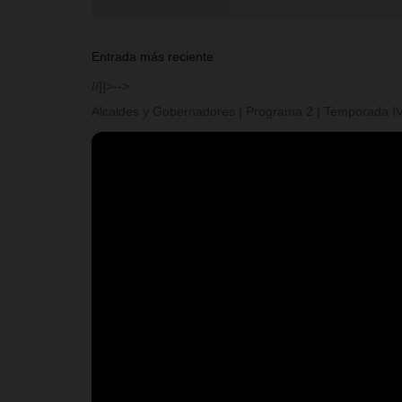
Entrada más reciente
//]]>-->
Alcaldes y Gobernadores | Programa 2 | Temporada I