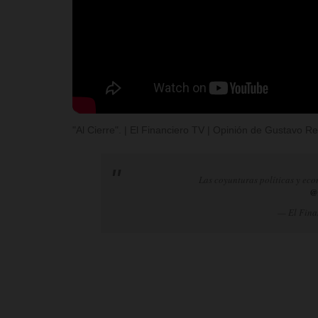
"Al Cierre". | El Financiero TV | Opinión de Gustavo 
Las coyunturas políticas y eco
@
— El Fina