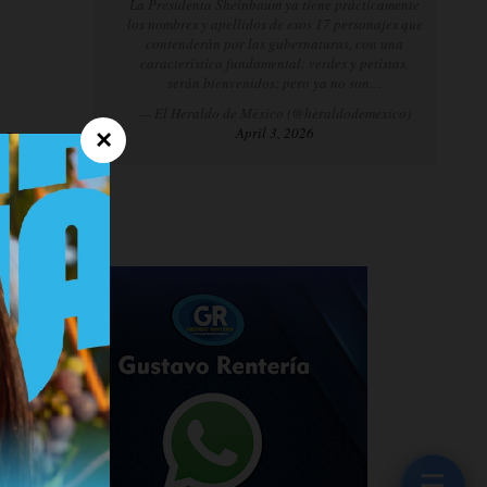
La Presidenta Sheinbaum ya tiene prácticamente
los nombres y apellidos de esos 17 personajes que
contenderán por las gubernaturas, con una
característica fundamental: verdes y petistas,
serán bienvenidos; pero ya no son…
— El Heraldo de México (@heraldodemexico)
April 3, 2026
×
eña,
 en
ra,
dos
☰
a de