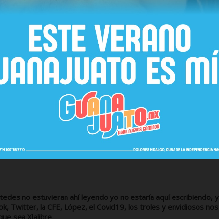
ra gobernadora en la historia de Quintana Roo.
ndo ejemplo y muestras permanentes de sencillez y cercanía co
ras no han captado ni entendido esto, ya Heraldos de Xlalibre, n
 de los secretarios, secretarias, directores y directoras.
ptan oficios porque no colocaron sus tantos títulos universitario
o no estaba bien cuando son peticiones ciudadanas las que les ha
ra, porque no se les olvide son servidores del pueblo.
er los eventos, y pararse el cuello con la gobernadora, en otra
 coordinación a poquitos días se empieza a ver, iremos desglosan
o llegaron si no se ponen las pilas y atienden bien a la gente
tedes no estuvieran ahí leyendo yo no estaría aquí escribiendo, y
k, Twitter, la CFE, López, el Covid19, los troles y envidiosos nos
ue sea Xlalibre