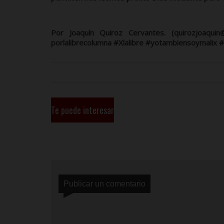
Por Joaquín Quiroz Cervantes. (quirozjoaqui
porlalibrecolumna #Xlalibre #yotambiensoymalix 
Te puede interesar
Publicar un comentario