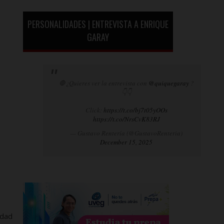
PERSONALIDADES | ENTREVISTA A ENRIQUE
GARAY
🛑¿Quieres ver la entrevista con
@quiquegaray
?
👇👇
Click:
https://t.co/bj7t05yOOs
https://t.co/NrsCvK83RJ
— Gustavo Rentería (@GustavoRenteria)
December 15, 2025
idad