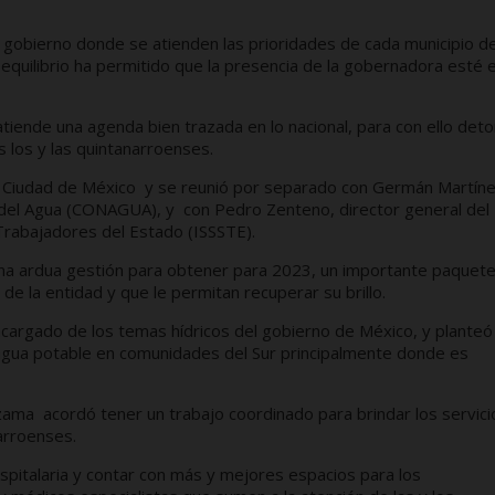
 gobierno donde se atienden las prioridades de cada municipio d
equilibrio ha permitido que la presencia de la gobernadora esté e
iende una agenda bien trazada en lo nacional, para con ello deto
s los y las quintanarroenses.
la Ciudad de México y se reunió por separado con Germán Martín
l del Agua (CONAGUA), y con Pedro Zenteno, director general del
 Trabajadores del Estado (ISSSTE).
una ardua gestión para obtener para 2023, un importante paquet
 de la entidad y que le permitan recuperar su brillo.
cargado de los temas hídricos del gobierno de México, y planteó
agua potable en comunidades del Sur principalmente donde es
ama acordó tener un trabajo coordinado para brindar los servici
narroenses.
ospitalaria y contar con más y mejores espacios para los