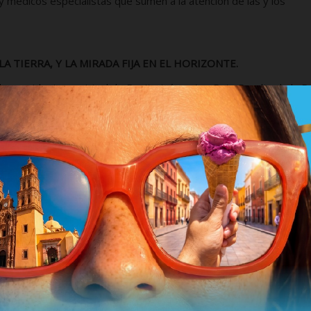
y médicos especialistas que sumen a la atención de las y los
A TIERRA, Y LA MIRADA FIJA EN EL HORIZONTE.
presidenta municipal de Benito Juárez Ana Paty Peralta de la P
que ha instaurado quien ha sido un referente de trabajo y acción
ra Lezama, quien ocupara la silla que hoy tiene la nueva edil.
 de campo y político la avala una trayectoria de haber sido regido
 a improvisar una función, llega con un camino recorrido y con pleno
Cancún, que proviene de un linaje pionero del más importante
 desde la cuna el crecimiento de Benito Juárez, conoce las
.
es trabajar sin descanso, de una forma intensa y dando resulta
ue requiere total atención, en la que la joven cancunense tiene
bro a hombro lo mismo con el sector empresarial, que, con la
pacidad y talento Ana Paty para continuar escribiendo una histori