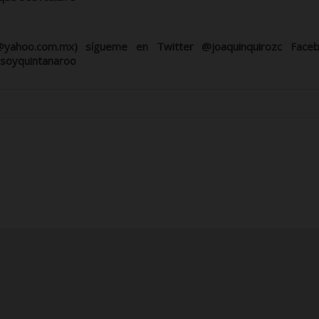
n@yahoo.com.mx) sígueme en Twitter @joaquinquirozc Face
#soyquintanaroo