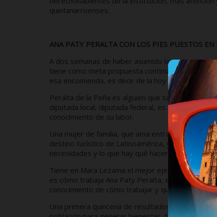
derechohabientes de la instittución, más atención 
quintanarroenses.
ANA PATY PERALTA CON LOS PIES PUESTOS EN L
A dos semanas de haber asumido la encomienda de 
tiene como meta propuesta continuar con la labor 
esa encomienda, es decir de la hoy gobernadora Ma
Peralta de la Peña es alguien que sabe de trabajo,
diputada local, diputada federal, es decir no llega
conocimiento de su labor.
Una mujer de familia, que ama entrañablemente a 
destino turístico de Latinoamérica, y que ha visto
necesidades y lo que hay qué hacer en la localidad
Tiene en Mara Lezama el mejor ejemplo de lo que 
es cómo trabaja Ana Paty Peralta, en una comuna q
conocimiento de cómo trabajar y qué hacer.
Una primera quincena de resultados, de estar hom
población para generar bienestar, tiene toda la ca