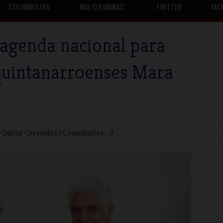
COLUMNISTAS
MIS COLUMNASˇ
TWITTER
FAC
e agenda nacional para
s quintanarroenses Mara
 Quiroz Cervantes
|
Comentarios : 0