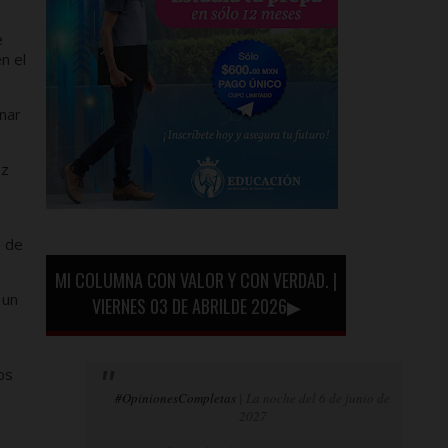
e
n el
nar
ez
e de
MI COLUMNA CON VALOR Y CON VERDAD. |
 un
VIERNES 03 DE ABRILDE 2026▶
os
#OpinionesCompletas
| La noche del 6 de junio de
2027