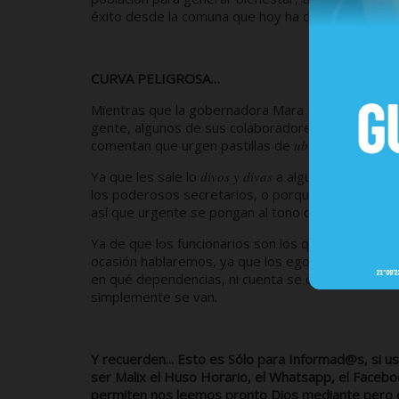
éxito desde la comuna que hoy ha dado a la prime
CURVA PELIGROSA…
Mientras que la gobernadora Mara Lezama está da
gente, algunos de sus colaboradores y colaborado
comentan que urgen pastillas de
ubicatex
a algunos
Ya que les sale lo
divos y divas
a algunos y o no ace
los poderosos secretarios, o porque algún apellid
así que urgente se pongan al tono de la gobernado
Ya de que los funcionarios son los que quieren hac
ocasión hablaremos, ya que los egos y la falta de
en qué dependencias, ni cuenta se dan que, así com
simplemente se van.
Y recuerden... Esto es Sólo para Informad@s, si us
ser Malix el Huso Horario, el Whatsapp, el Faceboo
permiten nos leemos pronto Dios mediante pero q