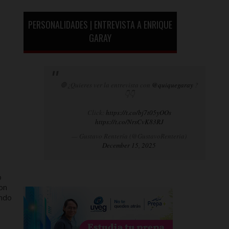
PERSONALIDADES | ENTREVISTA A ENRIQUE
GARAY
🛑¿Quieres ver la entrevista con
@quiquegaray
?
👇👇
Click:
https://t.co/bj7t05yOOs
https://t.co/NrsCvK83RJ
— Gustavo Rentería (@GustavoRenteria)
December 15, 2025
o
con
ando