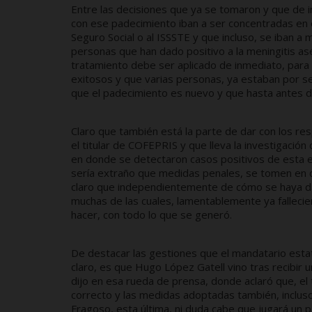
Entre las decisiones que ya se tomaron y que de 
con ese padecimiento iban a ser concentradas en e
Seguro Social o al ISSSTE y que incluso, se iban a
personas que han dado positivo a la meningitis asé
tratamiento debe ser aplicado de inmediato, para 
exitosos y que varias personas, ya estaban por se
que el padecimiento es nuevo y que hasta antes d
Claro que también está la parte de dar con los res
el titular de COFEPRIS y que lleva la investigación 
en donde se detectaron casos positivos de esta 
sería extraño que medidas penales, se tomen en c
claro que independientemente de cómo se haya dad
muchas de las cuales, lamentablemente ya falleci
hacer, con todo lo que se generó.
De destacar las gestiones que el mandatario estat
claro, es que Hugo López Gatell vino tras recibir u
dijo en esa rueda de prensa, donde aclaró que, el
correcto y las medidas adoptadas también, incluso fe
Fragoso, esta última, ni duda cabe que jugará un 