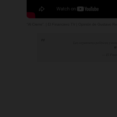
"Al Cierre". | El Financiero TV | Opinión de Gustavo 
Las coyunturas políticas y eco
@
— El Fina