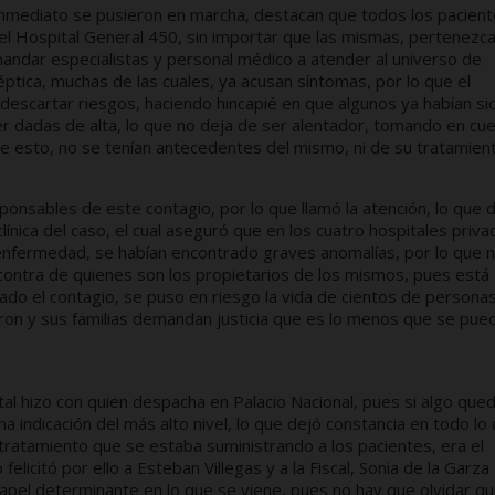
inmediato se pusieron en marcha, destacan que todos los pacien
l Hospital General 450, sin importar que las mismas, pertenezca
 mandar especialistas y personal médico a atender al universo de
ptica, muchas de las cuales, ya acusan síntomas, por lo que el
descartar riesgos, haciendo hincapié en que algunos ya habían si
r dadas de alta, lo que no deja de ser alentador, tomando en cu
e esto, no se tenían antecedentes del mismo, ni de su tratamient
ponsables de este contagio, por lo que llamó la atención, lo que d
clínica del caso, el cual aseguró que en los cuatro hospitales priv
enfermedad, se habían encontrado graves anomalías, por lo que 
ontra de quienes son los propietarios de los mismos, pues está
o el contagio, se puso en riesgo la vida de cientos de personas
eron y sus familias demandan justicia que es lo menos que se pue
al hizo con quien despacha en Palacio Nacional, pues si algo que
na indicación del más alto nivel, lo que dejó constancia en todo lo
 tratamiento que se estaba suministrando a los pacientes, era el
licitó por ello a Esteban Villegas y a la Fiscal, Sonia de la Garza
papel determinante en lo que se viene, pues no hay que olvidar qu