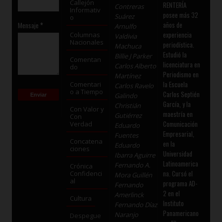
Callejón
RENTERÍA
Contreras
Informativ
posee más 32
Suárez
o
años de
Mensaje
*
Arnulfo
experiencia
Columnas
Valdivia
Nacionales
periodística.
Machuca
Estudió la
Billie J Parker
Comentan
licenciatura en
Carlos Alberto
do
Periodismo en
Martínez
la Escuela
Comentari
Carlos Ravelo
o a Tiempo
Carlos Septién
Galindo
García, y la
Christián
Con Valor y
maestría en
Gutiérrez
Con
Comunicación
Verdad
Eduardo
Empresarial,
Fuentes
Concatena
en la
Eduardo
ciones
Universidad
Ibarra Aguirre
Latinoamerica
Fernando A.
Crónica
na. Cursó el
Confidenci
Mora Guillén
al
programa AD-
Fernando
2 en el
Amerlinck
Cultura
Instituto
Fernando Díaz
Panamericano
Naranjo
Despegue