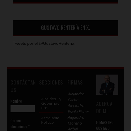
GUSTAVO RENTERÍA EN X.
Tweets por el @GustavoRenteria.
CONTÁCTAN
SECCIONES
FIRMAS
OS
Alejandro
Alcaldes y
Cacho
Nombre
ACERCA
Gobernad
Alejandro
ores
DE MI
Envila Fisher
Alejandro
Astrolabio
Correo
El MAESTRO
Político
Moreno
electrónico
*
GUSTAVO
Aribel