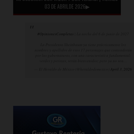
03 DE ABRILDE 2026▶
#OpinionesCompletas
| La noche del 6 de junio de 2027
La Presidenta Sheinbaum ya tiene prácticamente los
nombres y apellidos de esos 17 personajes que contenderán
por las gubernaturas, con una característica fundamental:
verdes y petistas, serán bienvenidos; pero ya no son…
— El Heraldo de México (@heraldodemexico)
April 3, 2026