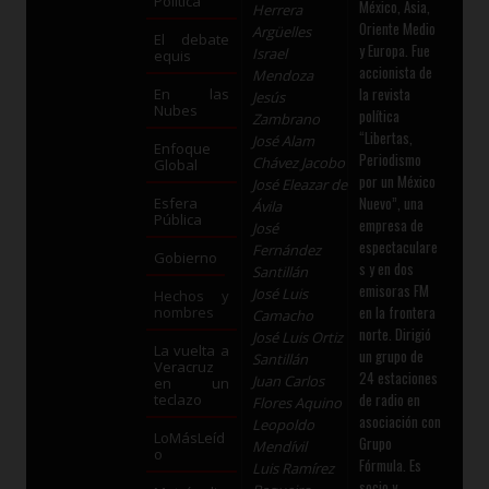
Política
México, Asia,
Herrera
Oriente Medio
Argüelles
El debate
y Europa. Fue
Israel
equis
accionista de
Mendoza
la revista
En las
Jesús
Nubes
política
Zambrano
“Libertas,
José Alam
Enfoque
Periodismo
Chávez Jacobo
Global
por un México
José Eleazar de
Nuevo”, una
Esfera
Ávila
Pública
empresa de
José
espectaculare
Fernández
Gobierno
s y en dos
Santillán
emisoras FM
José Luis
Hechos y
en la frontera
nombres
Camacho
norte. Dirigió
José Luis Ortiz
La vuelta a
un grupo de
Santillán
Veracruz
24 estaciones
Juan Carlos
en un
de radio en
teclazo
Flores Aquino
asociación con
Leopoldo
LoMásLeíd
Grupo
Mendívil
o
Fórmula. Es
Luis Ramírez
socio y