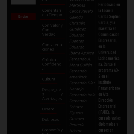
Periodismo en
Martínez
la Escuela
Comentari
Carlos Ravelo
o a Tiempo
Carlos Septién
Galindo
García, y la
Christián
Con Valor y
maestría en
Gutiérrez
Con
Comunicación
Verdad
Eduardo
Empresarial,
Fuentes
Concatena
en la
Eduardo
ciones
Universidad
Ibarra Aguirre
Latinoamerica
Fernando A.
Crónica
na. Cursó el
Confidenci
Mora Guillén
al
programa AD-
Fernando
2 en el
Amerlinck
Cultura
Instituto
Fernando Díaz
Panamericano
Naranjo
Despegue
en Alta
s y
Fernando Irala
Aterrizajes
Dirección
Fernando
Empresarial
Schutte
Dinero
(IPADE). Ha
Elguero
cursado varios
Gustavo
Dobleces
diplomados y
Rentería
cursos en
Economía y
Héctor