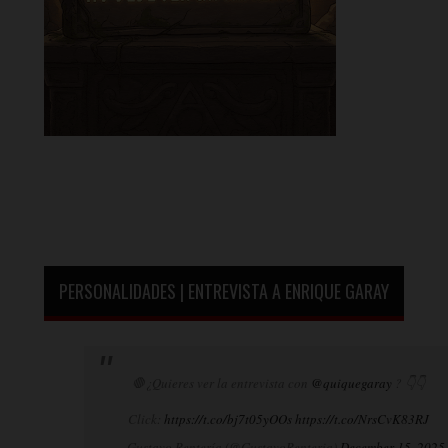
PERSONALIDADES | ENTREVISTA A ENRIQUE GARAY
🛑¿Quieres ver la entrevista con
@quiquegaray
? 👇👇
Click:
https://t.co/bj7t05yOOs
https://t.co/NrsCvK83RJ
— Gustavo Rentería (@GustavoRenteria)
December 15, 2025