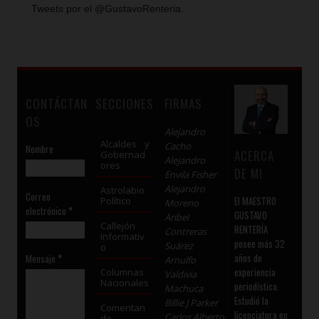
Tweets por el @GustavoRenteria.
CONTÁCTAN
SECCIONES
FIRMAS
OS
Alejandro
Alcaldes y
Cacho
Nombre
ACERCA
Gobernad
Alejandro
ores
DE MI
Envila Fisher
Alejandro
Astrolabio
Correo
El MAESTRO
Político
Moreno
electrónico
*
GUSTAVO
Aribel
Callejón
RENTERÍA
Contreras
Informativ
posee más 32
Suárez
o
años de
Mensaje
*
Arnulfo
experiencia
Columnas
Valdivia
Nacionales
periodística.
Machuca
Estudió la
Billie J Parker
Comentan
licenciatura en
Carlos Alberto
do