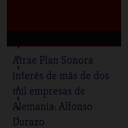
≡
T
o
Atrae Plan Sonora
c
a
interés de más de dos
mil empresas de
a
q
Alemania: Alfonso
u
Durazo
í