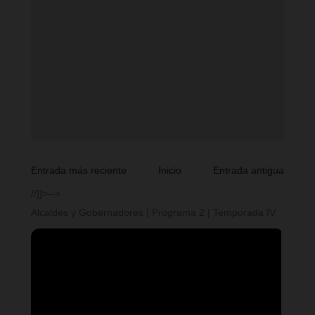
Entrada más reciente
Inicio
Entrada antigua
//]]>-->
Alcaldes y Gobernadores | Programa 2 | Temporada IV