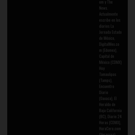
om y The
News.
Actualmente
escribe en los
diarios La
Jornada Estado
de México,
DigitalMex.co
m (Edomex),
Capital de
México (CDMX)
Hoy
Tamaulipas
(Tamps),
Encuentro
Diario
(Oaxaca), El
Heraldo de
Baja California
(BC), Diario 24
Horas (CDMX),
HoraCero.com
(Veracruz),