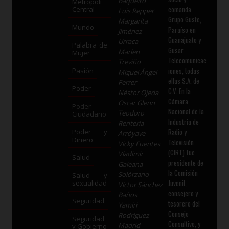
Baqueiro
Metrópoli
comanda
Central
Luis Repper
Grupo Guste,
Margarita
Mundo
Paraíso en
Jiménez
Guanajuato y
Urraca
Palabra de
Gusar
Marlen
Mujer
Telecomunicac
Treviño
iones, todas
Pasión
Miguel Ángel
ellas S.A. de
Ferrer
Poder
C.V. En la
Néstor Ojeda
Cámara
Oscar Glenn
Poder
Nacional de la
Teodoro
Ciudadano
Industria de
Rentería
Radio y
Poder y
Arróyave
Dinero
Televisión
Vicky Fuentes
(CIRT) fue
Vladimir
Salud
presidente de
Galeana
la Comisión
Solórzano
Salud y
Juvenil,
sexualidad
Víctor Sánchez
consejero y
Baños
Seguridad
tesorero del
Yamiri
Consejo
Rodríguez
Seguridad
Consultivo, y
Madrid
y Gobierno