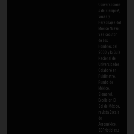
Conversacione
s de Siempre!,
Voces y
Personajes del
México Nuevo;
y es coautor
de Los
Hombres del
2000 y la Guía
Nacional de
Universidades.
Colaboró en
Publimetro,
Rumbo de
México,
Siempre!,
Excélsior, El
Sol de México,
revista Escala
de
Aeroméxico,
SDPNoticias.c