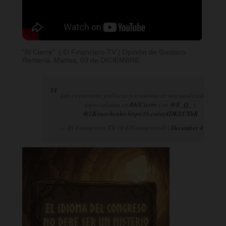
"Al Cierre". | El Financiero TV | Opinión de Gustavo
Rentería. Martes, 03 de DICIEMBRE.
Las coyunturas políticas y económicas son analizadas por
especialistas en
#AlCierre
con
@E_Q_
y
@LKourchenko
.
https://t.co/az4DKEUYbB
— El Financiero TV (@ElFinancieroTv)
December 4, 2024