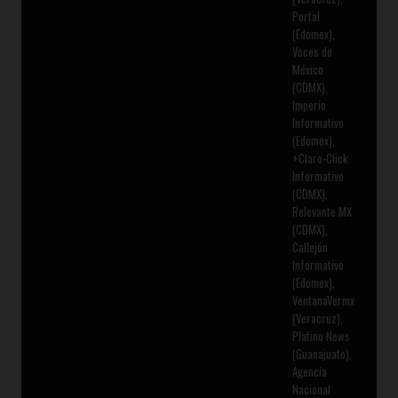
Portal
(Edomex),
Voces de
México
(CDMX),
Imperio
Informativo
(Edomex),
+Claro-Click
Informativo
(CDMX),
Relevante MX
(CDMX),
Callejón
Informativo
(Edomex),
VentanaVermx
(Veracruz),
Platino News
(Guanajuato),
Agencia
Nacional