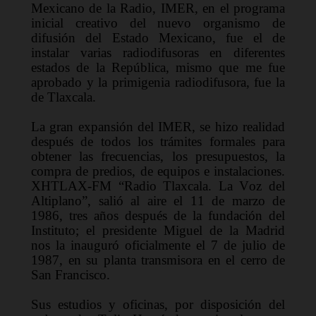
Mexicano de la Radio, IMER
,
 en el programa 
inicial creativo del nuevo organismo de 
difusión del Estado Mexicano
,
 fue el de 
instalar varias radiodifusoras en diferentes 
estados de la República, mismo que me fue 
aprobado y la primigenia 
radiodifusora, 
fue la 
de Tlaxcal
a
.
La gran expansión del IMER, se hizo realidad 
después de todos los tr
á
mites formales para 
obtener las frecuencias, los presupuestos, la 
compra de predios, de equipos e instalaciones. 
XHTLAX-FM 
“
Radio 
Tlaxcala.
La Voz de
l 
Altiplano”
,
 salió al aire el 11 de marzo de 
1986, tres años
desp
ué
s
de
 la fundación del 
Instituto
;
 el
 presidente Miguel de la Madrid 
nos 
la 
inaugur
ó
oficialmente 
el
 7 de julio de 
1987, en su planta tra
n
smisora en el cerro de 
San Francisco.
Sus estudios y oficinas, por disposición del 