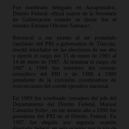
Fue nombrado delegado en Azcapotzalco, 
Distrito Federal
; 
oficial mayor de la Secretaría 
de Gobernación 
cuando su titular fue el 
maestro 
Enrique Olivares Santana
+.
Renunció a ese puesto al ser postulado 
candidato del PRI a g
u
berna
tura
 de Tlaxcala, 
result
ó
 triunfador en las elecciones de ese año 
y ejerció el cargo del 15 de enero de 1981 al 
14 de enero de 1987. Al terminar el cargo, de 
1987 a 1988 fue miembro del consejo 
consultivo del PRI y de 1988 a 1989 
presidente de la comisión coordinadora de 
convenciones del comité ejecutivo nacional.
En 1989 fue nombrado consejero del jefe del 
Departamento del Distrito Federal, Manuel 
Camacho Solís
+
, en
 ese
 mismo año a 1990 fue 
presidente del PRI en el Distrito Federal. En 
1997 fue elegido por segunda ocasión 
diputado federa
l
, en esta ocasión por la vía de 