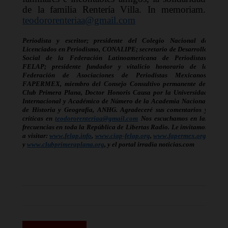
de la familia Rentería Villa. In memoriam.
teodororenteriaa@gmail.com
Periodista y escritor; presidente del Colegio Nacional de 
Licenciados en Periodismo, CONALIPE; secretario de Desarrollo 
Social de la Federación Latinoamericana de Periodistas, 
FELAP; presidente fundador y vitalicio honorario de la 
Federación de Asociaciones de Periodistas Mexicanos, 
FAPERMEX, miembro del Consejo Consultivo permanente del 
Club Primera Plana, Doctor Honoris Causa por la Universidad 
Internacional y Académico de Número de la Academia Nacional 
de Historia y Geografía, ANHG. Agradeceré sus comentarios y 
críticas en 
teodororenteriaa@gmail.com
 Nos escuchamos en las 
frecuencias en toda la República de Libertas Radio. Le invitamos 
a visitar: 
www.felap.info
, 
www.ciap-felap.org
, 
www.fapermex.org
, 
y 
www.clubprimeraplana.org
, y el portal irradia noticias.com    