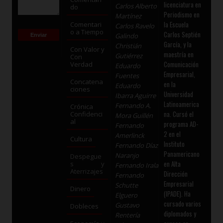
licenciatura en
Carlos Alberto
do
Periodismo en
Martínez
la Escuela
Comentari
Carlos Ravelo
o a Tiempo
Carlos Septién
Galindo
García, y la
Christián
Con Valor y
maestría en
Gutiérrez
Con
Comunicación
Verdad
Eduardo
Empresarial,
Fuentes
Concatena
en la
Eduardo
ciones
Universidad
Ibarra Aguirre
Latinoamerica
Fernando A.
Crónica
na. Cursó el
Confidenci
Mora Guillén
al
programa AD-
Fernando
2 en el
Amerlinck
Cultura
Instituto
Fernando Díaz
Panamericano
Naranjo
Despegue
en Alta
s y
Fernando Irala
Aterrizajes
Dirección
Fernando
Empresarial
Schutte
Dinero
(IPADE). Ha
Elguero
cursado varios
Gustavo
Dobleces
diplomados y
Rentería