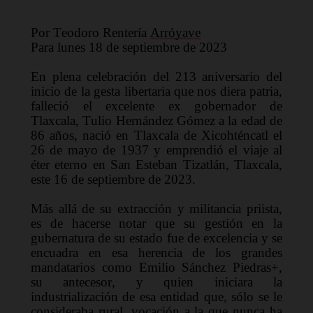
Por Teodoro Rentería 
Arróyave
Para lunes 18 de septiembre de 2023
E
n plena celebración 
del 213 aniversario del 
inicio de la gesta libertaria que nos diera patria, 
falleció el excelente ex gobernador de 
Tlaxcala, 
Tulio Hernández Gómez
 a la edad de 
86 años, nació en 
Tlaxcala de Xicohténcatl 
el 
26 de mayo de 1937
 y emprendió el viaje al 
éter eterno en 
San Esteban Tizatlán, Tlaxcala,
este
 16 de septiembre de 2023
.
Más allá de su extracción y militancia priista, 
es de hacerse notar que su gestión en la 
gubernatura de su estado fue 
de excelencia y se 
encuadra en esa herencia de los grandes 
mandatarios como Emilio Sánchez Piedras
+
, 
su antecesor
,
 y quien iniciara la 
industrialización de es
a entidad
 que
,
 sólo se le 
consideraba rural, vocación a la que nunca ha 