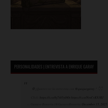
PERSONALIDADES | ENTREVISTA A ENRIQUE GARAY
🛑¿Quieres ver la entrevista con
@quiquegaray
? 👇👇
Click:
https://t.co/bj7t05yOOs
https://t.co/NrsCvK83RJ
— Gustavo Rentería (@GustavoRenteria)
December 15, 2025