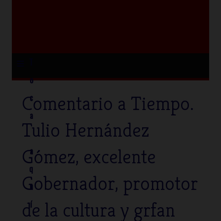
≡
T
o
Comentario a Tiempo.
c
a
Tulio Hernández
Gómez, excelente
a
q
Gobernador, promotor
u
de la cultura y grfan
í