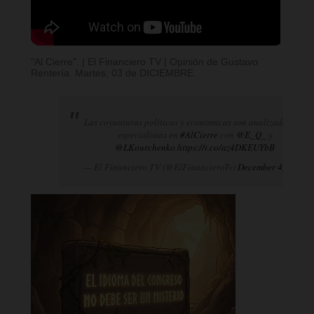
"Al Cierre". | El Financiero TV | Opinión de Gustavo
Rentería. Martes, 03 de DICIEMBRE.
Las coyunturas políticas y económicas son analizadas por
especialistas en
#AlCierre
con
@E_Q_
y
@LKourchenko
.
https://t.co/az4DKEUYbB
— El Financiero TV (@ElFinancieroTv)
December 4, 2024