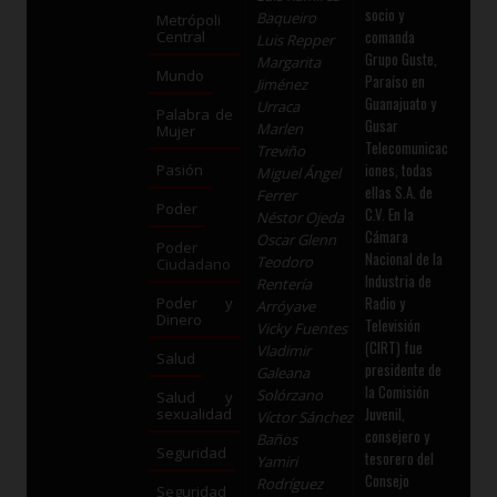
socio y
Baqueiro
Metrópoli
comanda
Central
Luis Repper
Grupo Guste,
Margarita
Mundo
Paraíso en
Jiménez
Guanajuato y
Urraca
Palabra de
Gusar
Marlen
Mujer
Telecomunicac
Treviño
iones, todas
Pasión
Miguel Ángel
ellas S.A. de
Ferrer
Poder
C.V. En la
Néstor Ojeda
Cámara
Oscar Glenn
Poder
Nacional de la
Teodoro
Ciudadano
Industria de
Rentería
Radio y
Poder y
Arróyave
Dinero
Televisión
Vicky Fuentes
(CIRT) fue
Vladimir
Salud
presidente de
Galeana
la Comisión
Solórzano
Salud y
Juvenil,
sexualidad
Víctor Sánchez
consejero y
Baños
Seguridad
tesorero del
Yamiri
Consejo
Rodríguez
Seguridad