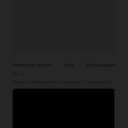
Entrada más reciente
Inicio
Entrada antigua
//]]>-->
Alcaldes y Gobernadores | Programa 2 | Temporada IV