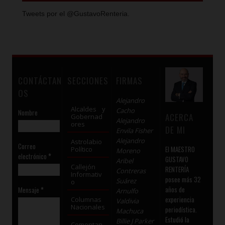
Tweets por el @GustavoRenteria.
CONTÁCTAN
SECCIONES
FIRMAS
OS
Alejandro
Alcaldes y
Cacho
Nombre
ACERCA
Gobernad
Alejandro
ores
DE MI
Envila Fisher
Alejandro
Astrolabio
Correo
El MAESTRO
Político
Moreno
electrónico
*
GUSTAVO
Aribel
Callejón
RENTERÍA
Contreras
Informativ
posee más 32
Suárez
o
años de
Mensaje
*
Arnulfo
experiencia
Columnas
Valdivia
Nacionales
periodística.
Machuca
Estudió la
Billie J Parker
Comentan