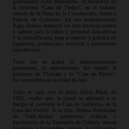
gobernador Tulio Hernández, se instalaron en 
la histórica “Casa de Piedra
”,
 en el costado 
oriente de la Plaza
 de la Constitución,
frente a 
Palacio de Gobierno
.
E
n esa majestuosidad
,
Yano
 Bretón 
instituyó 
los m
á
s diversos cursos 
y talleres para la niñez y juventud tlaxcalteca
s
y
la radiodifusora
,
 para el estudio y práctica en 
ingeniería, producción, locución y periodismo 
radiofónico
s
.
Todo eso se acabó en administraciones 
posteriores, la radiodifusora fue cedida al 
gobierno de Tlaxcala y la “Casa de Piedra”, 
fue convertida en un hotel de lujo.
Tulio se casó 
con la actriz Silvia Pinal, de 
1982
, 
resalt
o
 que
,
 la pareja se adelantó a su 
tiempo al convertir la Casa de Gobierno
,
 en la 
Casa del Pueblo. A 
su hija, Helena Hernández 
de Valle-Arizpe
,
 promotora cultural y 
funcionaria de la Secretaría de Cultura
,
 demás 
familiares
 e incontables
amigos
, la
 solidaridad 