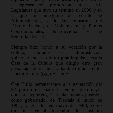
la representación proporcional a la LVII 
Legislatura que tuvo su término en 2000 y en 
la que fue integrante del comité de 
Administración; y de las comisiones del 
Distrito Federal; de Gobernación y Puntos 
Constitucionales; Jurisdiccional y de 
Seguridad Social.
Siempre hizo honor a su vocación por la 
cultura, durante su administración 
gubernamental le dio un gran impulso, crea la 
Casa de la Cultura que 
d
irigió otro gran 
personaje de esa línea
 y también gran amigo
, 
Doctor Sabino 
Yano
 Bretón
+
.
Con 
Tulio pertene
ce
mos
 a la generación del 
37, por un mes cuatro días era un poco mayor 
que este reportero, él había tomado po
s
e
s
ión 
como gobernador
 de
 Tlaxcala al inicio de 
1981, y el autor en mayo de 1983,
 como 
director General fundador del Instituto 