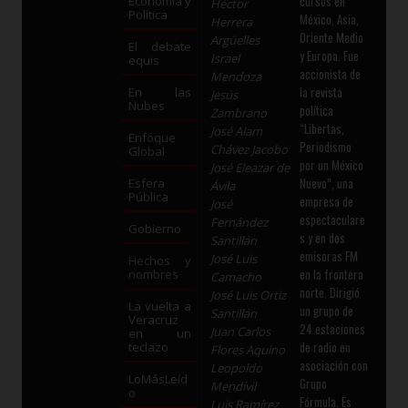
cursos en
Economía y
Héctor
Política
México, Asia,
Herrera
Oriente Medio
Argüelles
El debate
y Europa. Fue
Israel
equis
accionista de
Mendoza
la revista
En las
Jesús
Nubes
política
Zambrano
“Libertas,
José Alam
Enfoque
Periodismo
Chávez Jacobo
Global
por un México
José Eleazar de
Nuevo”, una
Esfera
Ávila
Pública
empresa de
José
espectaculare
Fernández
Gobierno
s y en dos
Santillán
emisoras FM
José Luis
Hechos y
en la frontera
nombres
Camacho
norte. Dirigió
José Luis Ortiz
La vuelta a
un grupo de
Santillán
Veracruz
24 estaciones
Juan Carlos
en un
de radio en
teclazo
Flores Aquino
asociación con
Leopoldo
LoMásLeíd
Grupo
Mendívil
o
Fórmula. Es
Luis Ramírez