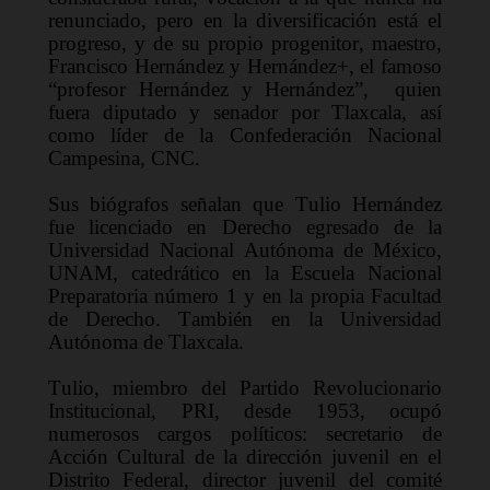
renunciado, pero en la diversificación está el 
progreso
, y de su propio progenitor, maestro, 
Francisco Hernández y Hernández
+
, 
el famoso 
“profesor Hernández y Hernández”,  quien 
fue
ra
 diputado y senador por Tlaxcala, así 
como líder 
de 
la Confederación Nacional 
Campesina
, CNC.
Sus biógrafos señalan que Tulio Hernández 
fue 
licenciado en Derecho egresado de la 
Universidad Nacional Autónoma de México,
UNAM
,
 catedrático en la Escuela 
Nacional 
Preparatoria número 1 y en la 
propia 
Facultad 
de Derecho. 
También en 
la Universidad 
Autónoma de Tlaxcala.
Tulio
, miembro del P
artido 
R
evolucionario 
I
nstitucional
, PRI, 
desde 1953, 
ocup
ó
numerosos cargos políticos
:
secretario de 
Acción Cultura
l
 de la dirección juvenil en el 
Distrito Federal,
director juvenil del comité 