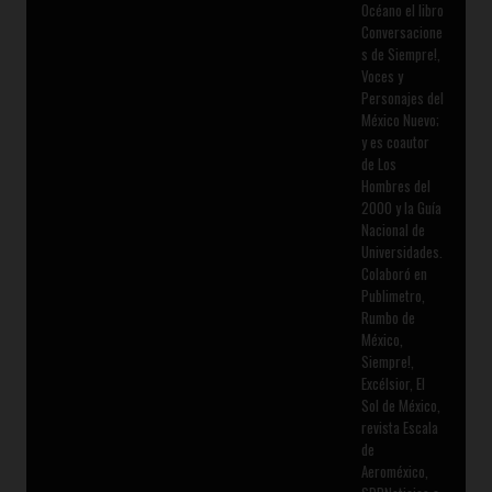
Océano el libro
Conversacione
s de Siempre!,
Voces y
Personajes del
México Nuevo;
y es coautor
de Los
Hombres del
2000 y la Guía
Nacional de
Universidades.
Colaboró en
Publimetro,
Rumbo de
México,
Siempre!,
Excélsior, El
Sol de México,
revista Escala
de
Aeroméxico,