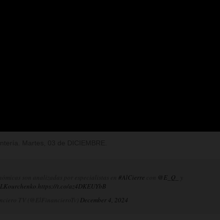
Rentería. Martes, 03 de DICIEMBRE.
nómicas son analizadas por especialistas en
#AlCierre
con
@E_Q_
y
LKourchenko
.
https://t.co/az4DKEUYbB
nciero TV (@ElFinancieroTv)
December 4, 2024