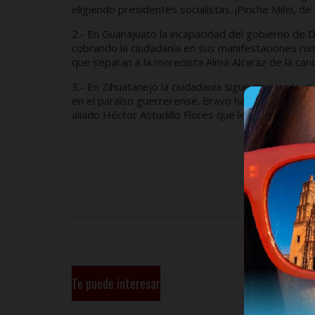
eligiendo presidentes socialistas. ¡Pinche Milei, d
2.- En Guanajuato la incapacidad del gobierno de D
cobrando la ciudadanía en sus manifestaciones rum
que separan a la morenista Alma Alcaraz de la cand
3.- En Zihuatanejo la ciudadanía sigue apoyando al
en el paraíso guerrerense. Bravo ha sido un políti
aliado Héctor Astudillo Flores que le dio la espalda
Te puede interesar