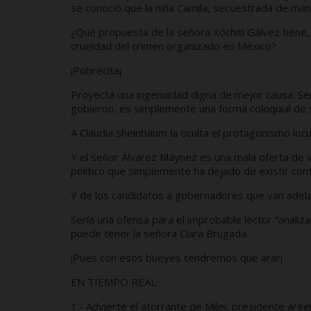
se conoció que la niña Camila, secuestrada de ma
¿Qué propuesta de la señora Xóchitl Gálvez tiene,
crueldad del crimen organizado en México?
¡Pobrecita¡
Proyecta una ingenuidad digna de mejor causa. Ser
gobierno, es simplemente una forma coloquial de 
A Claudia Sheinbaum la oculta el protagonismo loc
Y el señor Álvarez Máynez es una mala oferta de vo
político que simplemente ha dejado de existir como
Y de los candidatos a gobernadores que van adelan
Sería una ofensa para el improbable lector “analiz
puede tener la señora Clara Brugada.
¡Pues con esos bueyes tendremos que arar¡
EN TIEMPO REAL.
1.- Advierte el atorrante de Milei, presidente ar