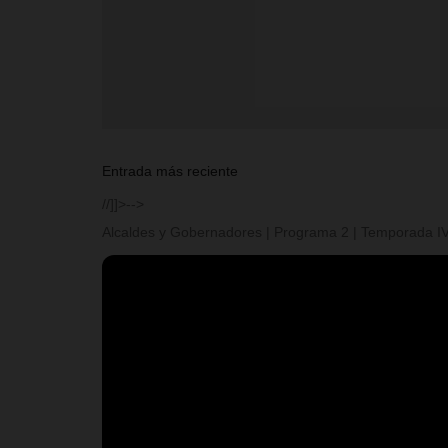
Entrada más reciente
//]]>-->
Alcaldes y Gobernadores | Programa 2 | Temporada I