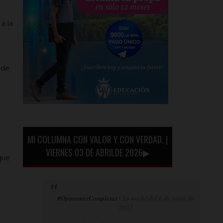
a la
 de
MI COLUMNA CON VALOR Y CON VERDAD. |
VIERNES 03 DE ABRILDE 2026▶
que
#OpinionesCompletas
| La noche del 6 de junio de
2027