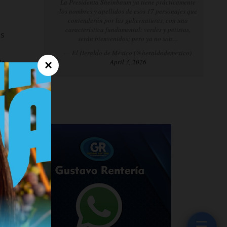
La Presidenta Sheinbaum ya tiene prácticamente
los nombres y apellidos de esos 17 personajes que
contenderán por las gubernaturas, con una
característica fundamental: verdes y petistas,
os
serán bienvenidos; pero ya no son…
— El Heraldo de México (@heraldodemexico)
de
April 3, 2026
×
guo
☰