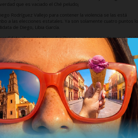
e verdad que es vaciado el Ché peludo¡
iego Rodríguez Vallejo para contener la violencia se las está
bo a las elecciones estatales. Ya son solamente cuatro puntos l
idata de Diego, Libia García.
 candidato aliancista Alejandro Bravo para que sea de nuevo alcal
co congruente y ha permanecido en el PRI a diferencia de su anti
 al partido que le dio todo.