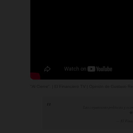
"Al Cierre". | El Financiero TV | Opinión de Gustavo 
Las coyunturas políticas y eco
@
— El Fina