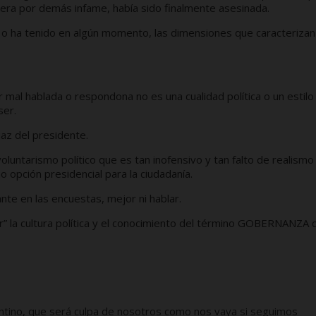
nera por demás infame, había sido finalmente asesinada.
 o ha tenido en algún momento, las dimensiones que caracterizan 
 mal hablada o respondona no es una cualidad política o un estilo
ser.
uaz del presidente.
luntarismo político que es tan inofensivo y tan falto de realismo
 opción presidencial para la ciudadanía.
te en las encuestas, mejor ni hablar.
ar” la cultura política y el conocimiento del término GOBERNANZA 
gentino, que será culpa de nosotros como nos vaya si seguimos