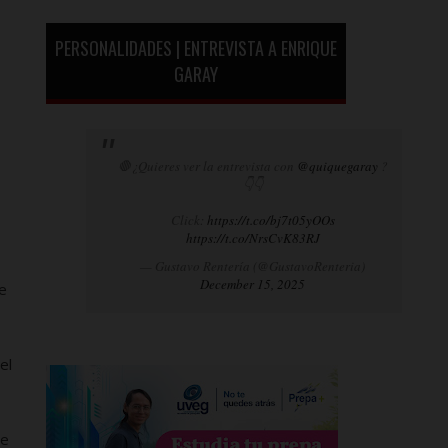
PERSONALIDADES | ENTREVISTA A ENRIQUE
GARAY
🛑¿Quieres ver la entrevista con
@quiquegaray
?
👇👇
Click:
https://t.co/bj7t05yOOs
https://t.co/NrsCvK83RJ
— Gustavo Rentería (@GustavoRenteria)
December 15, 2025
de
el
ue