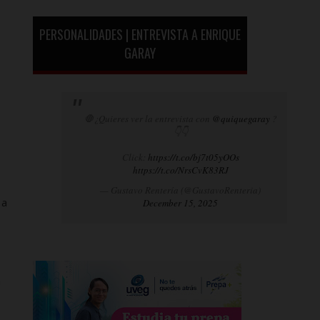
PERSONALIDADES | ENTREVISTA A ENRIQUE
GARAY
🛑¿Quieres ver la entrevista con
@quiquegaray
?
👇👇
Click:
https://t.co/bj7t05yOOs
https://t.co/NrsCvK83RJ
— Gustavo Rentería (@GustavoRenteria)
 a
December 15, 2025
n