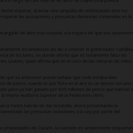
 a lo largo de casi más de 40 años de trayectoria política.
hecho esperar, al iniciar una campaña de victimización ante los
osperar las acusaciones y presuntas denuncias contenidas en la
cargado de abrir esa cruzada, a la espera de que sus oponentes
aderamente escandalosas las dio a conocer el gobernador Cuitláhu
ensa de los lunes, en donde afirmó que es totalmente falso las
es Linares, quien afirma que en el caso de las cámaras de vídeo
ble que su antecesor pueda señalar que todo estaba bien
s de pesos, cuando lo que flota en el aire es un desvío cercano 
solo juicio ya han ganado por 600 millones de pesos que habrían 
 la misma Auditoría Superior de la Federación (ASF).
arca Yunes habrán de dar la batalla, ahora presentando la
cumentado las presuntas violaciones a la Ley por parte del
tas propiedades de Cazarín, la cuestión es simplemente empantan