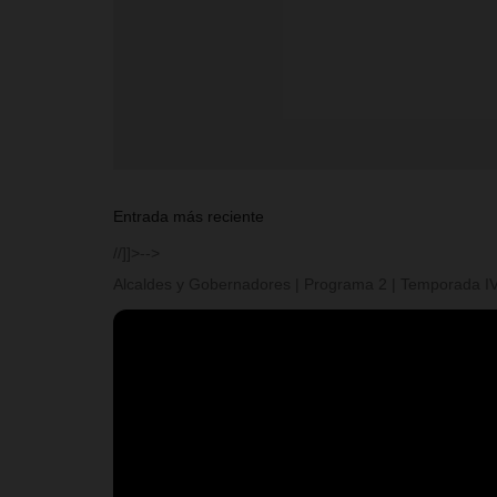
Entrada más reciente
//]]>-->
Alcaldes y Gobernadores | Programa 2 | Temporada I