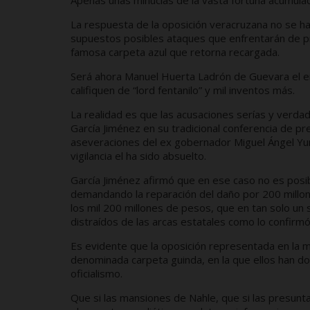
Apenas unas minucias de la vasta fortuna acumulada
La respuesta de la oposición veracruzana no se ha 
supuestos posibles ataques que enfrentarán de pr
famosa carpeta azul que retorna recargada.
Será ahora Manuel Huerta Ladrón de Guevara el en
califiquen de “lord fentanilo” y mil inventos más.
La realidad es que las acusaciones serías y verd
García Jiménez en su tradicional conferencia de pr
aseveraciones del ex gobernador Miguel Ángel Yun
vigilancia el ha sido absuelto.
García Jiménez afirmó que en ese caso no es posi
demandando la reparación del daño por 200 millone
los mil 200 millones de pesos, que en tan solo un 
distraídos de las arcas estatales como lo confirmó
Es evidente que la oposición representada en la m
denominada carpeta guinda, en la que ellos han do
oficialismo.
Que si las mansiones de Nahle, que si las presun