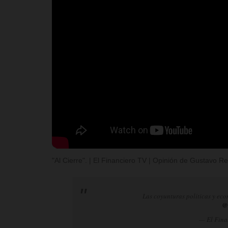
"Al Cierre". | El Financiero TV | Opinión de Gustavo 
Las coyunturas políticas y eco
@
— El Fina