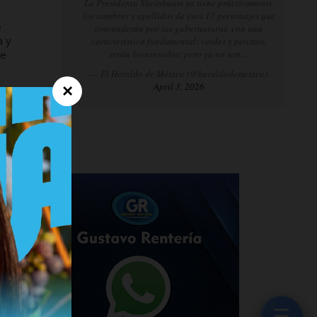
La Presidenta Sheinbaum ya tiene prácticamente
los nombres y apellidos de esos 17 personajes que
e
contenderán por las gubernaturas, con una
a y
característica fundamental: verdes y petistas,
ie
serán bienvenidos; pero ya no son…
— El Heraldo de México (@heraldodemexico)
April 3, 2026
×
☰