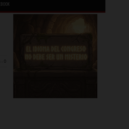
EBOOK
 : 0