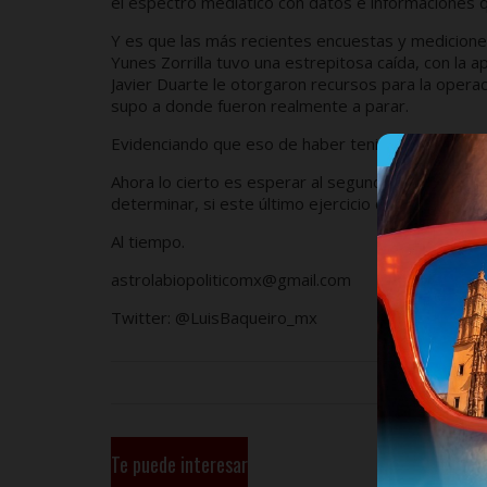
el espectro mediático con datos e informaciones qu
Y es que las más recientes encuestas y medicion
Yunes Zorrilla tuvo una estrepitosa caída, con la a
Javier Duarte le otorgaron recursos para la operac
supo a donde fueron realmente a parar.
Evidenciando que eso de haber tenido una carrera
Ahora lo cierto es esperar al segundo debate a l
determinar, si este último ejercicio democrático inc
Al tiempo.
astrolabiopoliticomx@gmail.com
Twitter: @LuisBaqueiro_mx
Te puede interesar