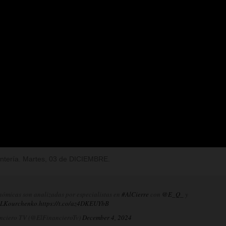
Rentería. Martes, 03 de DICIEMBRE.
nómicas son analizadas por especialistas en
#AlCierre
con
@E_Q_
y
LKourchenko
.
https://t.co/az4DKEUYbB
nciero TV (@ElFinancieroTv)
December 4, 2024