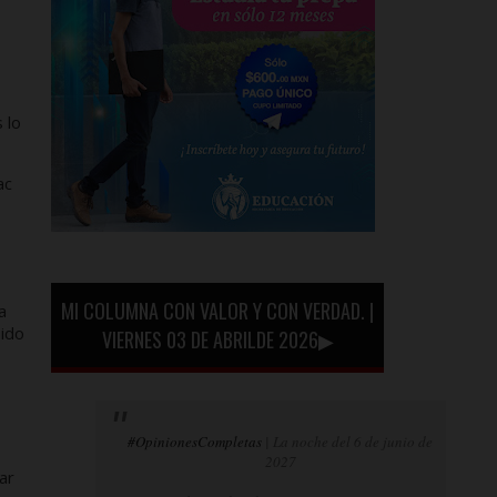
 lo
ac
MI COLUMNA CON VALOR Y CON VERDAD. |
a
sido
VIERNES 03 DE ABRILDE 2026▶
#OpinionesCompletas
| La noche del 6 de junio de
2027
ar