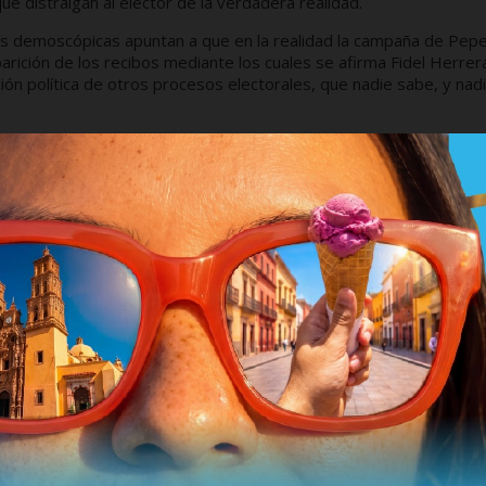
e distraigan al elector de la verdadera realidad.
es demoscópicas apuntan a que en la realidad la campaña de Pep
parición de los recibos mediante los cuales se afirma Fidel Herrer
ión política de otros procesos electorales, que nadie sabe, y nad
 impoluta es una mera vacilada.
a gubernatura que será el próximo domingo 12 de mayo, para
idirá en la determinación final del electorado.