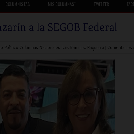
COLUMNISTAS
MIS COLUMNASˇ
TWITTER
FAC
Cazarín a la SEGOB Federal
io Político
Columnas Nacionales
Luis Ramirez Baqueiro
|
Comentarios :