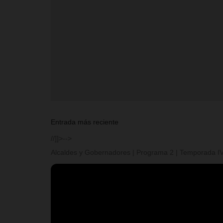
Entrada más reciente
//]]>-->
Alcaldes y Gobernadores | Programa 2 | Temporada I