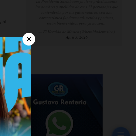
La Presidenta Sheinbaum ya tiene prácticamente
los nombres y apellidos de esos 17 personajes que
contenderán por las gubernaturas, con una
característica fundamental: verdes y petistas,
 al
serán bienvenidos; pero ya no son…
— El Heraldo de México (@heraldodemexico)
April 3, 2026
×
an
,
ue
ión
tor
☰