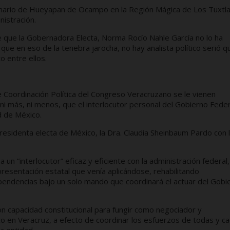
ginario de Hueyapan de Ocampo en la Región Mágica de Los Tuxtl
istración.
 que la Gobernadora Electa, Norma Rocío Nahle García no lo ha
que en eso de la tenebra jarocha, no hay analista político serió q
o entre ellos.
de Coordinación Política del Congreso Veracruzano se le vienen
i más, ni menos, que el interlocutor personal del Gobierno Feder
d de México.
presidenta electa de México, la Dra. Claudia Sheinbaum Pardo con 
un “interlocutor” eficaz y eficiente con la administración federal,
esentación estatal que venía aplicándose, rehabilitando
endencias bajo un solo mando que coordinará el actuar del Gobi
n capacidad constitucional para fungir como negociador y
o en Veracruz, a efecto de coordinar los esfuerzos de todas y c