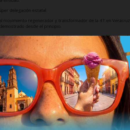
a entidad.
úper delegación estatal.
n al movimiento regenerador y transformador de la 4T en Veracruz,
emostrado desde el principio.
cal sin tapujos anunció públicamente que sus dos candidatas serí
esidencia y otra a la gubernatura.
ubo compañeros que no más no procesaron correctamente la
rles incluso la guerra a sus propios compañeros de partido y de
do hijo de la afroveracruzaneidad, quien pretendió erigirse en la
remedo de Zamorita. Hoy borrado de la historia por protagónico
una cárcel federal o estatal por jugarle al vivo con la oposición, q
also.
o y efectivo su aporte al triunfo de ambas, que recibió la invitac
hiciera cargo de la Secretaría del Trabajo, Previsión Social y
ecta de México, Claudia Sheinbaum lo propuso para ser el interlocu
statal.
 inmediato.