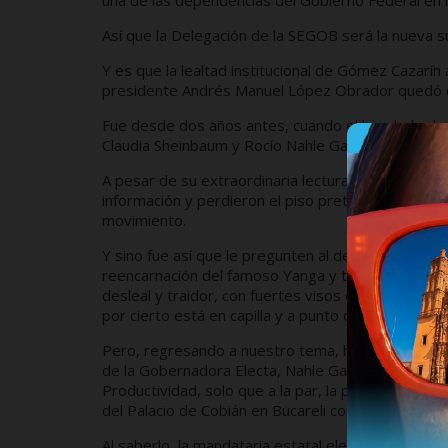
una de las dependencias del Gobierno Federal en l
Así que la Delegación de la SEGOB será la nueva s
Y es que la lealtad institucional de Gómez Cazarí
presidente Andrés Manuel López Obrador quedó d
Fue desde dos años antes, cuando el legislador lo
Claudia Sheinbaum y Rocío Nahle García, una a la pr
A pesar de su extraordinaria lectura política, h
información y perdieron el piso pretendiendo juga
movimiento.
Y sino fue así que le pregunten al desterrado pseu
reencarnación del famoso Yanga y terminó siendo 
desleal y traidor, con fuertes visos de terminar en 
por cierto está en capilla y a punto de pasar al cad
Pero, regresando a nuestro tema, ha sido tan valios
de la Gobernadora Electa, Nahle García para que se 
Productividad, solo que a la par, la presidenta El
del Palacio de Cobián en Bucareli con el gobierno e
Al saberlo, la mandataria estatal electa aceptó de