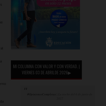
as
ue
al
la
MI COLUMNA CON VALOR Y CON VERDAD. |
VIERNES 03 DE ABRILDE 2026▶
erno
#OpinionesCompletas
| La noche del 6 de junio de
2027
ada