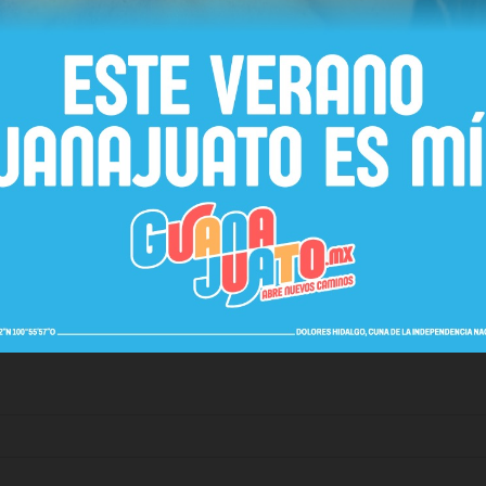
a de México en Veracruz, que quien ayudo hacer posible su triu
o por lo que se convertirá en el brazo ejecutor de las acciones 
ón y por supuesto de viceversa.
residencia de México, la Dra. Claudia Sheinbaum sería posible que 
 den, como es viable una prórroga para concluir con su mandato
l próximo Coordinador Parlamentario y presidente de la Jucopo, Die