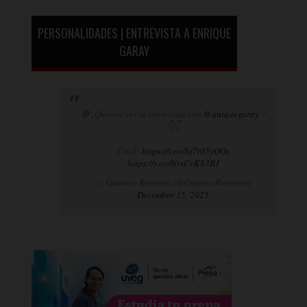
PERSONALIDADES | ENTREVISTA A ENRIQUE
GARAY
🛑¿Quieres ver la entrevista con
@quiquegaray
?
👇👇
Click:
https://t.co/bj7t05yOOs
https://t.co/NrsCvK83RJ
— Gustavo Rentería (@GustavoRenteria)
December 15, 2025