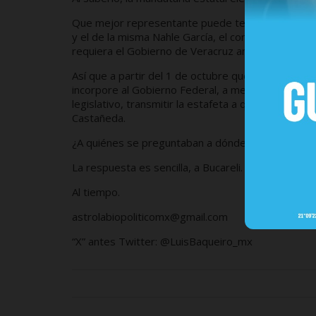
Que mejor representante puede tener la president
y el de la misma Nahle García, el consenso es mutu
requiera el Gobierno de Veracruz ante la Federaci
Así que a partir del 1 de octubre que asumirá la p
incorpore al Gobierno Federal, a menos que se le
legislativo, transmitir la estafeta a quien será e
Castañeda.
¿A quiénes se preguntaban a dónde va Cazarín?
La respuesta es sencilla, a Bucareli.
Al tiempo.
astrolabiopoliticomx@gmail.com
“X” antes Twitter: @LuisBaqueiro_mx