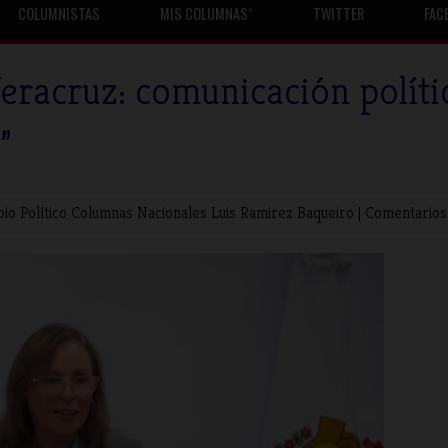
COLUMNISTAS
MIS COLUMNASˇ
TWITTER
FAC
“Veracruz: comunicación políti
”
bio Político
Columnas Nacionales
Luis Ramirez Baqueiro
|
Comentarios 