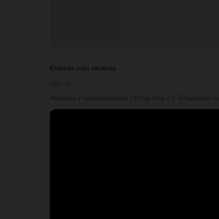
Entrada más reciente
//]]>-->
Alcaldes y Gobernadores | Programa 2 | Temporada I