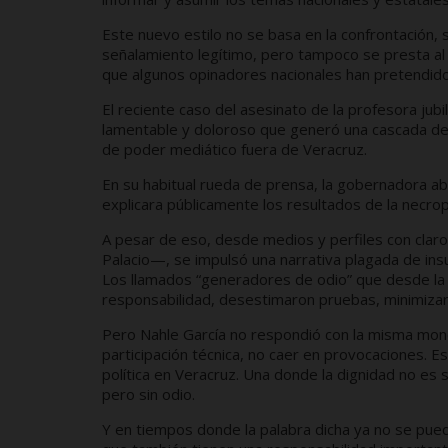
Este nuevo estilo no se basa en la confrontación, s
señalamiento legítimo, pero tampoco se presta al
que algunos opinadores nacionales han pretendido 
El reciente caso del asesinato de la profesora jub
lamentable y doloroso que generó una cascada de 
de poder mediático fuera de Veracruz.
En su habitual rueda de prensa, la gobernadora ab
explicara públicamente los resultados de la necrops
A pesar de eso, desde medios y perfiles con cla
Palacio—, se impulsó una narrativa plagada de ins
Los llamados “generadores de odio” que desde la c
responsabilidad, desestimaron pruebas, minimizar
Pero Nahle García no respondió con la misma moned
participación técnica, no caer en provocaciones. 
política en Veracruz. Una donde la dignidad no es
pero sin odio.
Y en tiempos donde la palabra dicha ya no se pue