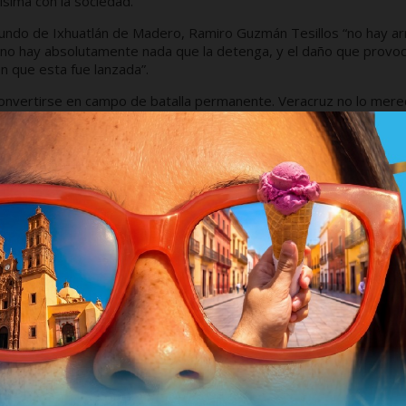
sima con la sociedad.
riundo de Ixhuatlán de Madero, Ramiro Guzmán Tesillos “no hay a
 no hay absolutamente nada que la detenga, y el daño que provo
n que esta fue lanzada”.
 convertirse en campo de batalla permanente. Veracruz no lo mere