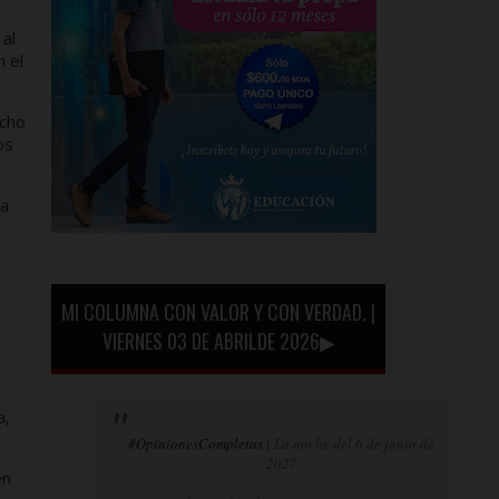
 al
 el
echo
os
ta
MI COLUMNA CON VALOR Y CON VERDAD. |
VIERNES 03 DE ABRILDE 2026▶
a,
#OpinionesCompletas
| La noche del 6 de junio de
2027
en