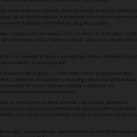
ino en un respeto recíproco. Nahle no rehúye al diálogo público ni
 juego de la desinformación, ni responde con el mismo veneno con
convertir tragedias en trincheras de guerra política.
ilada y taxista Irma Hernández Cruz en Álamo es ilustrativo. Un h
desinformación, odio y violencia verbal, sobre todo desde centr
ordó con seriedad el tema y permitió que incluso el médico legis
ia: un infarto, no una ejecución.
ros intereses ideológicos —como Pedro Ferriz y Raymundo Riva
ultos, conjeturas sin sustento y una carga emocional desbordada.
omodidad del centro del país enjuician y polarizan sin
on hechos y magnificaron versiones.
a. Se mantuvo en su línea: informar con claridad, permitir la
Esa postura la coloca como referente de una nueva forma de hacer
 silencio, pero tampoco estridencia. Donde se gobierna con firmez
de recoger, es urgente que quienes tienen un micrófono recuerd