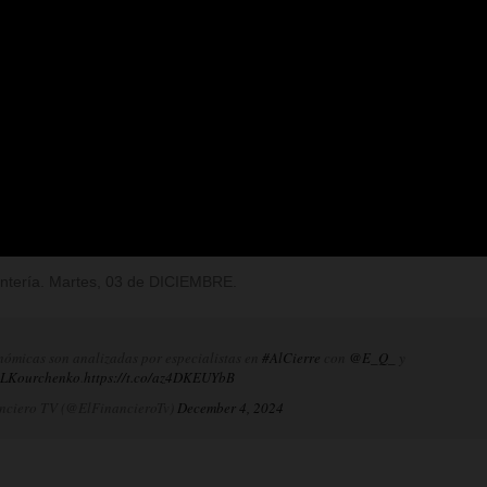
Rentería. Martes, 03 de DICIEMBRE.
nómicas son analizadas por especialistas en
#AlCierre
con
@E_Q_
y
LKourchenko
.
https://t.co/az4DKEUYbB
nciero TV (@ElFinancieroTv)
December 4, 2024