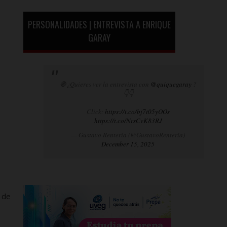
PERSONALIDADES | ENTREVISTA A ENRIQUE
GARAY
🛑¿Quieres ver la entrevista con
@quiquegaray
?
👇👇
Click:
https://t.co/bj7t05yOOs
https://t.co/NrsCvK83RJ
— Gustavo Rentería (@GustavoRenteria)
December 15, 2025
o de