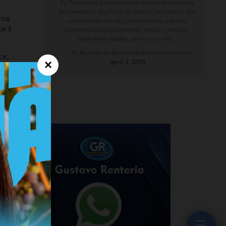
La Presidenta Sheinbaum ya tiene prácticamente
los nombres y apellidos de esos 17 personajes que
rma
contenderán por las gubernaturas, con una
cará
característica fundamental: verdes y petistas,
serán bienvenidos; pero ya no son…
— El Heraldo de México (@heraldodemexico)
ce,
April 3, 2026
×
☰