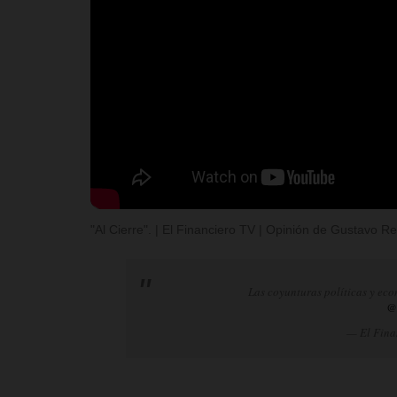
"Al Cierre". | El Financiero TV | Opinión de Gustavo 
Las coyunturas políticas y eco
@
— El Fina