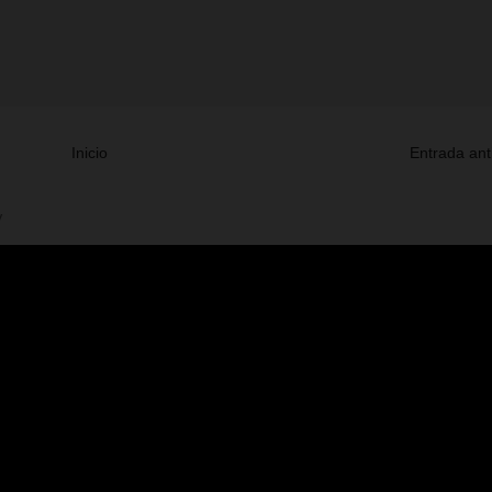
Inicio
Entrada ant
V