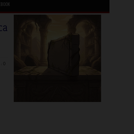
EBOOK
ca
: 0