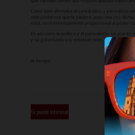
que también tienen una responsabilidad importantí
Como bien afirmaba el catedrático y periodista o
más poderosa que la palabra, pues una vez dicha,
está, será inmensamente proporcional al poder co
Es así como la política y el periodismo, no puede
y su gobernadora lo entiende bien.
Al tiempo.
Te puede interesar