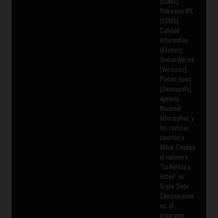
(CDMX),
Relevante MX
(CDMX),
Callejón
Informativo
(Edomex),
VentanaVermx
(Veracruz),
Platino News
(Guanajuato),
Agencia
Nacional
Informativa, y
las revistas
Libertas y
Miled. Condujo
el noticiero
“La Noticia y
Usted” en
Grupo Siete
Comunicacion
es, el
programa