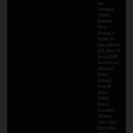
Hoy
Tamaulipas
(Tamps),
Encuentro
Diario
(Oaxaca), El
Heraldo de
Baja California
(BC), Diario 24
Horas (CDMX),
HoraCero.com
(Veracruz),
Portal
(Edomex),
Voces de
México
(CDMX),
Imperio
Informativo
(Edomex),
+Claro-Click
Informativo