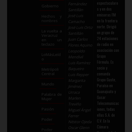
espectaculare
Fernández
Gobierno
s y en dos
Santillán
emisoras FM
José Luis
Hechos y
en la frontera
nombres
Camacho
norte. Dirigió
José Luis Ortiz
La vuelta a
un grupo de
Santillán
Veracruz
24 estaciones
Juan Carlos
en un
de radio en
teclazo
Flores Aquino
asociación con
Leopoldo
LoMásLeíd
Grupo
Mendívil
o
Fórmula. Es
Luis Ramírez
socio y
Baqueiro
Metrópoli
comanda
Central
Luis Repper
Grupo Guste,
Margarita
Mundo
Paraíso en
Jiménez
Guanajuato y
Urraca
Palabra de
Gusar
Marlen
Mujer
Telecomunicac
Treviño
iones, todas
Pasión
Miguel Ángel
ellas S.A. de
Ferrer
Poder
C.V. En la
Néstor Ojeda
Cámara
Oscar Glenn
Poder