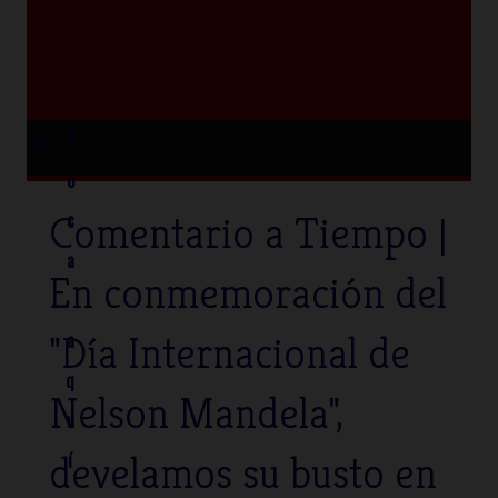
≡
T
o
Comentario a Tiempo |
c
a
En conmemoración del
"Día Internacional de
a
q
Nelson Mandela",
u
develamos su busto en
í