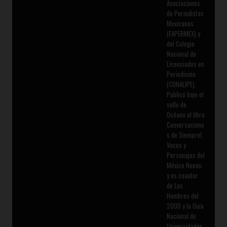
Asociaciones
de Periodistas
Mexicanos
(FAPERMEX) y
del Colegio
Nacional de
Licenciados en
Periodismo
(CONALIPE).
Publicó bajo el
sello de
Océano el libro
Conversacione
s de Siempre!,
Voces y
Personajes del
México Nuevo;
y es coautor
de Los
Hombres del
2000 y la Guía
Nacional de
Universidades.