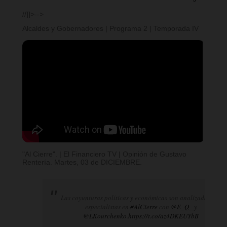
//]]>-->
Alcaldes y Gobernadores | Programa 2 | Temporada IV
"Al Cierre". | El Financiero TV | Opinión de Gustavo
Rentería. Martes, 03 de DICIEMBRE.
Las coyunturas políticas y económicas son analizadas por
especialistas en
#AlCierre
con
@E_Q_
y
@LKourchenko
.
https://t.co/az4DKEUYbB