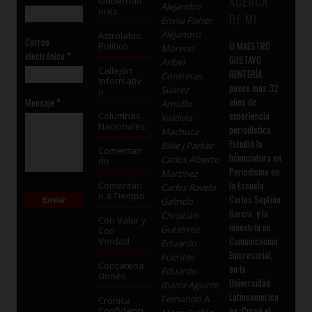
ACERCA
Gobernad
Alejandro
ores
DE MI
Envila Fisher
Alejandro
Astrolabio
Correo
El MAESTRO
Político
Moreno
electrónico
*
GUSTAVO
Aribel
Callejón
RENTERÍA
Contreras
Informativ
posee más 32
Suárez
o
años de
Mensaje
*
Arnulfo
experiencia
Columnas
Valdivia
Nacionales
periodística.
Machuca
Estudió la
Billie J Parker
Comentan
licenciatura en
Carlos Alberto
do
Periodismo en
Martínez
la Escuela
Comentari
Carlos Ravelo
o a Tiempo
Carlos Septién
Galindo
García, y la
Christián
Con Valor y
maestría en
Gutiérrez
Con
Comunicación
Verdad
Eduardo
Empresarial,
Fuentes
Concatena
en la
Eduardo
ciones
Universidad
Ibarra Aguirre
Latinoamerica
Fernando A.
Crónica
na. Cursó el
Confidenci