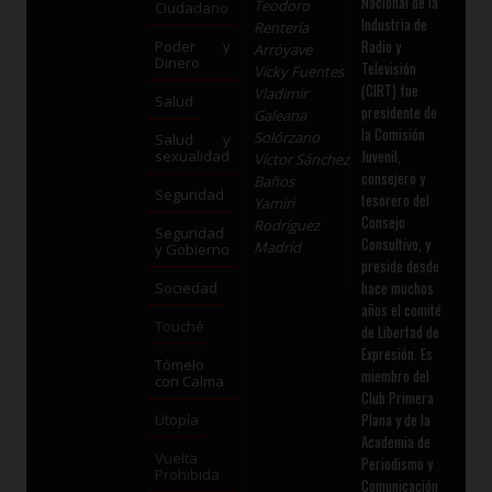
Nacional de la
Teodoro
Ciudadano
Industria de
Rentería
Radio y
Poder y
Arróyave
Dinero
Televisión
Vicky Fuentes
(CIRT) fue
Vladimir
Salud
presidente de
Galeana
la Comisión
Solórzano
Salud y
Juvenil,
sexualidad
Víctor Sánchez
consejero y
Baños
Seguridad
tesorero del
Yamiri
Consejo
Rodríguez
Seguridad
Consultivo, y
Madrid
y Gobierno
preside desde
hace muchos
Sociedad
años el comité
Touché
de Libertad de
Expresión. Es
Tómelo
miembro del
con Calma
Club Primera
Plana y de la
Utopía
Academia de
Vuelta
Periodismo y
Prohibida
Comunicación