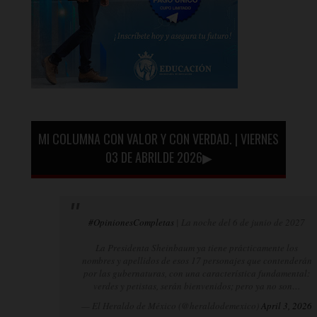
MI COLUMNA CON VALOR Y CON VERDAD. | VIERNES
03 DE ABRILDE 2026▶
#OpinionesCompletas
| La noche del 6 de junio de 2027
La Presidenta Sheinbaum ya tiene prácticamente los
nombres y apellidos de esos 17 personajes que contenderán
por las gubernaturas, con una característica fundamental:
verdes y petistas, serán bienvenidos; pero ya no son…
— El Heraldo de México (@heraldodemexico)
April 3, 2026