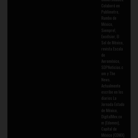
Colaboró en
Publimetro,
Rumbo de
México,
Siempre!,
Excélsior, El
Sol de México,
revista Escala
de
Aeroméxico,
SDPNoticias.c
om y The
News.
Actualmente
escribe en los
diarios La
Jornada Estado
de México,
DigitalMex.co
m (Edomex),
Capital de
México (CDMX)