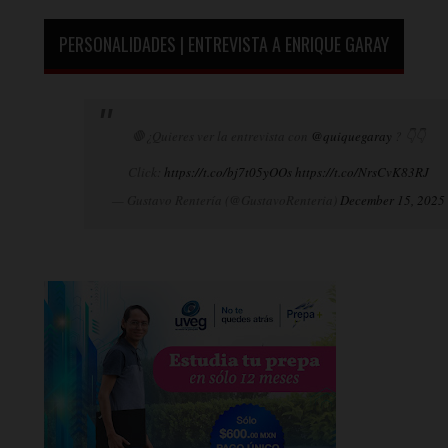
PERSONALIDADES | ENTREVISTA A ENRIQUE GARAY
🛑¿Quieres ver la entrevista con
@quiquegaray
? 👇👇
Click:
https://t.co/bj7t05yOOs
https://t.co/NrsCvK83RJ
— Gustavo Rentería (@GustavoRenteria)
December 15, 2025