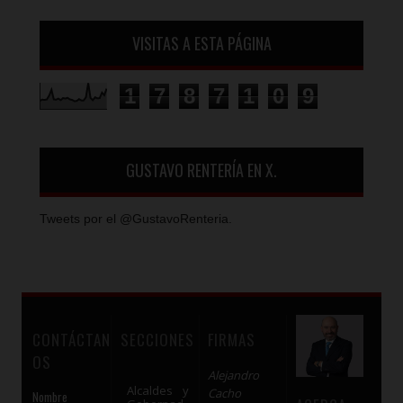
VISITAS A ESTA PÁGINA
1
7
8
7
1
0
9
GUSTAVO RENTERÍA EN X.
Tweets por el @GustavoRenteria.
CONTÁCTAN
SECCIONES
FIRMAS
OS
Alejandro
Alcaldes y
Cacho
Nombre