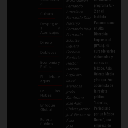
Mora Guillén
al
programa AD-
Fernando
2 en el
Amerlinck
Cultura
Instituto
Fernando Díaz
Panamericano
Naranjo
Despegue
en Alta
s y
Fernando Irala
Aterrizajes
Dirección
Fernando
Empresarial
Schutte
Dinero
(IPADE). Ha
Elguero
cursado varios
Gustavo
Dobleces
diplomados y
Rentería
cursos en
Economía y
Héctor
Política
México, Asia,
Herrera
Oriente Medio
Argüelles
El debate
y Europa. Fue
Israel
equis
accionista de
Mendoza
la revista
En las
Jesús
Nubes
política
Zambrano
“Libertas,
José Alam
Enfoque
Periodismo
Chávez Jacobo
Global
por un México
José Eleazar de
Nuevo”, una
Esfera
Ávila
Pública
empresa de
José