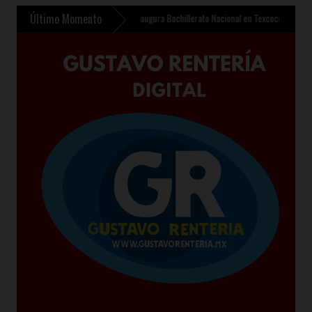
Último Momento
e 510 mdp
»
Sheinbaum inaugura Bachillerato Nacional en Texcoco y anuncia 400 mil n