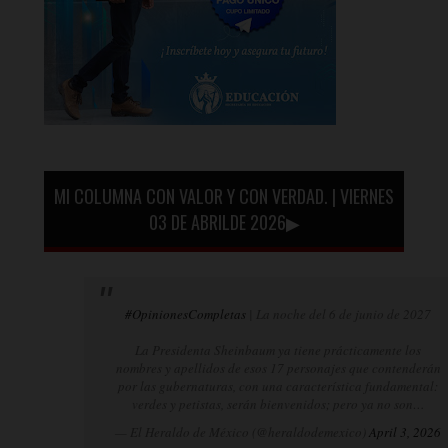
MI COLUMNA CON VALOR Y CON VERDAD. | VIERNES
03 DE ABRILDE 2026▶
#OpinionesCompletas
| La noche del 6 de junio de 2027
La Presidenta Sheinbaum ya tiene prácticamente los
nombres y apellidos de esos 17 personajes que contenderán
por las gubernaturas, con una característica fundamental:
verdes y petistas, serán bienvenidos; pero ya no son…
— El Heraldo de México (@heraldodemexico)
April 3, 2026