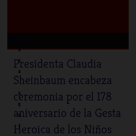
≡
T
o
Presidenta Claudia
c
a
Sheinbaum encabeza
ceremonia por el 178
a
q
aniversario de la Gesta
u
Heroica de los Niños
í