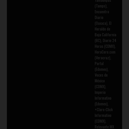
(Tamps),
Encuentro
Diario
(Oaxaca), El
Heraldo de
Baja California
(BC), Diario 24
Horas (CDMX),
HoraCero.com
(Veracruz),
Portal
(Edomex),
Voces de
México
(CDMX),
Imperio
Informativo
(Edomex),
+Claro-Click
Informativo
(CDMX),
Relevante MX