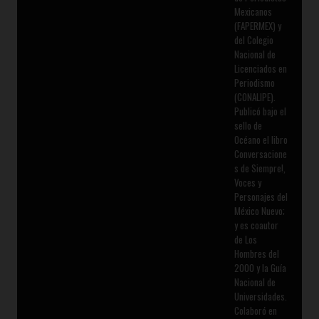
Mexicanos
(FAPERMEX) y
del Colegio
Nacional de
Licenciados en
Periodismo
(CONALIPE).
Publicó bajo el
sello de
Océano el libro
Conversacione
s de Siempre!,
Voces y
Personajes del
México Nuevo;
y es coautor
de Los
Hombres del
2000 y la Guía
Nacional de
Universidades.
Colaboró en