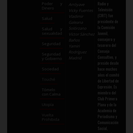
Radio y
Poder y
Arróyave
Dinero
Televisión
Vicky Fuentes
(CIRT) fue
Vladimir
Salud
presidente de
Galeana
la Comisión
Solórzano
Salud y
Juvenil,
sexualidad
Víctor Sánchez
consejero y
Baños
Seguridad
tesorero del
Yamiri
Consejo
Rodríguez
Seguridad
Consultivo, y
Madrid
y Gobierno
preside desde
hace muchos
Sociedad
años el comité
Touché
de Libertad de
Expresión. Es
Tómelo
miembro del
con Calma
Club Primera
Plana y de la
Utopía
Academia de
Vuelta
Periodismo y
Prohibida
Comunicación
Social,