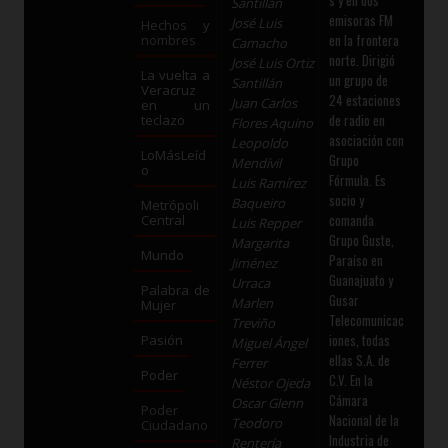
Santillán
emisoras FM
José Luis
Hechos y
en la frontera
nombres
Camacho
norte. Dirigió
José Luis Ortiz
La vuelta a
un grupo de
Santillán
Veracruz
24 estaciones
Juan Carlos
en un
de radio en
teclazo
Flores Aquino
asociación con
Leopoldo
LoMásLeíd
Grupo
Mendívil
o
Fórmula. Es
Luis Ramírez
socio y
Baqueiro
Metrópoli
comanda
Central
Luis Repper
Grupo Guste,
Margarita
Mundo
Paraíso en
Jiménez
Guanajuato y
Urraca
Palabra de
Gusar
Marlen
Mujer
Telecomunicac
Treviño
iones, todas
Pasión
Miguel Ángel
ellas S.A. de
Ferrer
Poder
C.V. En la
Néstor Ojeda
Cámara
Oscar Glenn
Poder
Nacional de la
Teodoro
Ciudadano
Industria de
Rentería