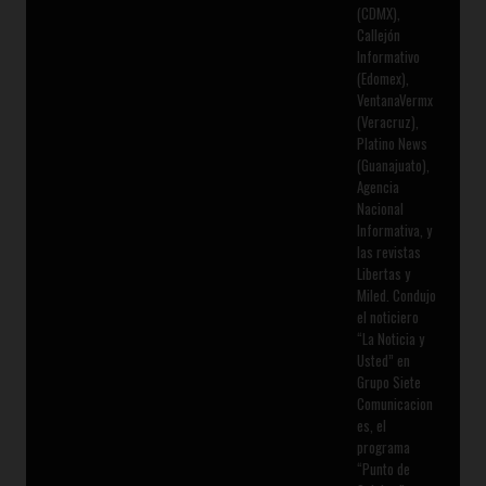
(CDMX),
Callejón
Informativo
(Edomex),
VentanaVermx
(Veracruz),
Platino News
(Guanajuato),
Agencia
Nacional
Informativa, y
las revistas
Libertas y
Miled. Condujo
el noticiero
“La Noticia y
Usted” en
Grupo Siete
Comunicacion
es, el
programa
“Punto de