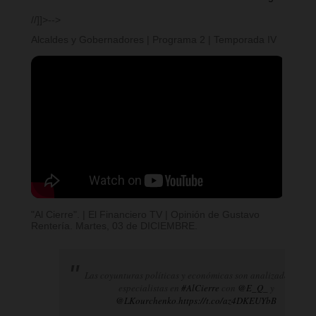
//]]>-->
Alcaldes y Gobernadores | Programa 2 | Temporada IV
"Al Cierre". | El Financiero TV | Opinión de Gustavo
Rentería. Martes, 03 de DICIEMBRE.
Las coyunturas políticas y económicas son analizadas por
especialistas en
#AlCierre
con
@E_Q_
y
@LKourchenko
.
https://t.co/az4DKEUYbB