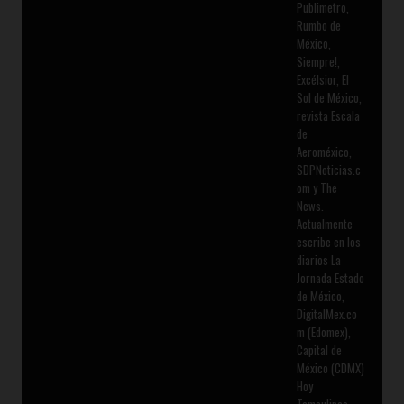
Publimetro,
Rumbo de
México,
Siempre!,
Excélsior, El
Sol de México,
revista Escala
de
Aeroméxico,
SDPNoticias.c
om y The
News.
Actualmente
escribe en los
diarios La
Jornada Estado
de México,
DigitalMex.co
m (Edomex),
Capital de
México (CDMX)
Hoy
Tamaulipas