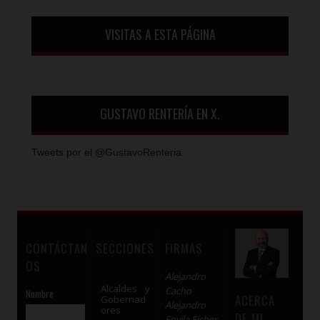
VISITAS A ESTA PÁGINA
GUSTAVO RENTERÍA EN X.
Tweets por el @GustavoRenteria.
CONTÁCTAN
SECCIONES
FIRMAS
OS
Alejandro
Alcaldes y
Cacho
Nombre
ACERCA
Gobernad
Alejandro
ores
DE MI
Envila Fisher