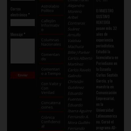
Alejandro
Astrolabio
Correo
El MAESTRO
Político
Moreno
electrónico
*
GUSTAVO
Aribel
Callejón
RENTERÍA
Contreras
Informativ
posee más 32
Suárez
o
años de
Mensaje
*
Arnulfo
experiencia
Columnas
Valdivia
Nacionales
periodística.
Machuca
Estudió la
Billie J Parker
Comentan
licenciatura en
Carlos Alberto
do
Periodismo en
Martínez
la Escuela
Comentari
Carlos Ravelo
o a Tiempo
Carlos Septién
Galindo
García, y la
Christián
Con Valor y
maestría en
Gutiérrez
Con
Comunicación
Verdad
Eduardo
Empresarial,
Fuentes
Concatena
en la
Eduardo
ciones
Universidad
Ibarra Aguirre
Latinoamerica
Fernando A.
Crónica
na. Cursó el
Confidenci
Mora Guillén
al
programa AD-
Fernando