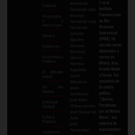
2 en el
Amerlinck
Cultura
Instituto
Fernando Díaz
Panamericano
Naranjo
Despegue
en Alta
s y
Fernando Irala
Aterrizajes
Dirección
Fernando
Empresarial
Schutte
Dinero
(IPADE). Ha
Elguero
cursado varios
Gustavo
Dobleces
diplomados y
Rentería
cursos en
Economía y
Héctor
Política
México, Asia,
Herrera
Oriente Medio
Argüelles
El debate
y Europa. Fue
Israel
equis
accionista de
Mendoza
la revista
En las
Jesús
Nubes
política
Zambrano
“Libertas,
José Alam
Enfoque
Periodismo
Chávez Jacobo
Global
por un México
José Eleazar de
Nuevo”, una
Esfera
Ávila
Pública
empresa de
José
espectaculare
Fernández
Gobierno
s y en dos