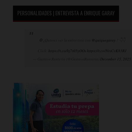
PERSONALIDADES | ENTREVISTA A ENRIQUE GARAY
🛑¿Quieres ver la entrevista con
@quiquegaray
? 👇👇
Click:
https://t.co/bj7t05yOOs
https://t.co/NrsCvK83RJ
— Gustavo Rentería (@GustavoRenteria)
December 15, 2025