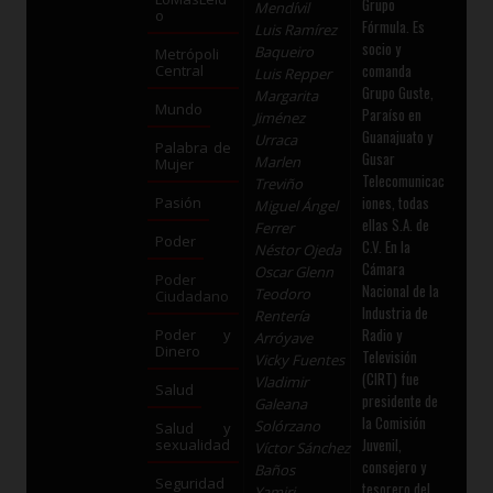
Grupo
Mendívil
o
Fórmula. Es
Luis Ramírez
socio y
Baqueiro
Metrópoli
comanda
Central
Luis Repper
Grupo Guste,
Margarita
Mundo
Paraíso en
Jiménez
Guanajuato y
Urraca
Palabra de
Gusar
Marlen
Mujer
Telecomunicac
Treviño
iones, todas
Pasión
Miguel Ángel
ellas S.A. de
Ferrer
Poder
C.V. En la
Néstor Ojeda
Cámara
Oscar Glenn
Poder
Nacional de la
Teodoro
Ciudadano
Industria de
Rentería
Radio y
Poder y
Arróyave
Dinero
Televisión
Vicky Fuentes
(CIRT) fue
Vladimir
Salud
presidente de
Galeana
la Comisión
Solórzano
Salud y
Juvenil,
sexualidad
Víctor Sánchez
consejero y
Baños
Seguridad
tesorero del
Yamiri