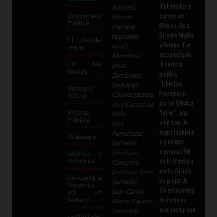
diplomados y
Rentería
cursos en
Economía y
Héctor
Política
México, Asia,
Herrera
Oriente Medio
Argüelles
El debate
y Europa. Fue
Israel
equis
accionista de
Mendoza
la revista
En las
Jesús
Nubes
política
Zambrano
“Libertas,
José Alam
Enfoque
Periodismo
Chávez Jacobo
Global
por un México
José Eleazar de
Nuevo”, una
Esfera
Ávila
Pública
empresa de
José
espectaculare
Fernández
Gobierno
s y en dos
Santillán
emisoras FM
José Luis
Hechos y
en la frontera
nombres
Camacho
norte. Dirigió
José Luis Ortiz
La vuelta a
un grupo de
Santillán
Veracruz
24 estaciones
Juan Carlos
en un
de radio en
teclazo
Flores Aquino
asociación con
Leopoldo
LoMásLeíd