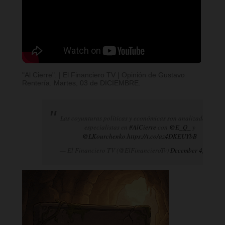
"Al Cierre". | El Financiero TV | Opinión de Gustavo
Rentería. Martes, 03 de DICIEMBRE.
Las coyunturas políticas y económicas son analizadas por
especialistas en
#AlCierre
con
@E_Q_
y
@LKourchenko
.
https://t.co/az4DKEUYbB
— El Financiero TV (@ElFinancieroTv)
December 4, 2024