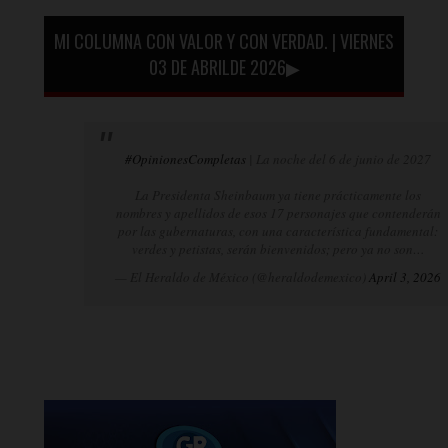
MI COLUMNA CON VALOR Y CON VERDAD. | VIERNES
03 DE ABRILDE 2026▶
#OpinionesCompletas
| La noche del 6 de junio de 2027
La Presidenta Sheinbaum ya tiene prácticamente los
nombres y apellidos de esos 17 personajes que contenderán
por las gubernaturas, con una característica fundamental:
verdes y petistas, serán bienvenidos; pero ya no son…
— El Heraldo de México (@heraldodemexico)
April 3, 2026