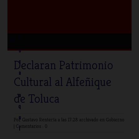
≡
T
o
Declaran Patrimonio
c
a
Cultural al Alfeñique
de Toluca
a
q
u
Por Gustavo Rentería
a las 17:28 archivado en
Gobierno
|
Comentarios : 0
í