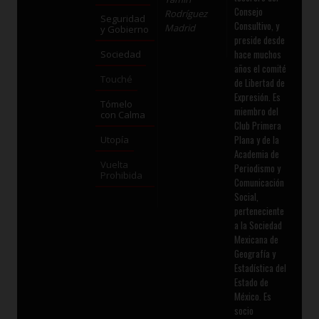
Consejo
Rodríguez
Seguridad
Consultivo, y
Madrid
y Gobierno
preside desde
hace muchos
Sociedad
años el comité
Touché
de Libertad de
Expresión. Es
Tómelo
miembro del
con Calma
Club Primera
Plana y de la
Utopía
Academia de
Vuelta
Periodismo y
Prohibida
Comunicación
Social,
perteneciente
a la Sociedad
Mexicana de
Geografía y
Estadística del
Estado de
México. Es
socio