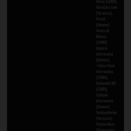
Horas (CDMX),
HoraCero.com
(Veracruz),
Portal
(Edomex),
Voces de
México
(CDMX),
Imperio
Informativo
(Edomex),
+Claro-Click
Informativo
(CDMX),
Relevante MX
(CDMX),
Callejón
Informativo
(Edomex),
VentanaVermx
(Veracruz),
Platino News
(Guanajuato),