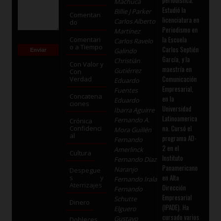
periodística.
Machuca
Estudió la
Billie J Parker
Comentan
licenciatura en
Carlos Alberto
do
Periodismo en
Martínez
la Escuela
Comentari
Carlos Ravelo
o a Tiempo
Carlos Septién
Galindo
García, y la
Christián
Con Valor y
maestría en
Gutiérrez
Con
Comunicación
Verdad
Eduardo
Empresarial,
Fuentes
Concatena
en la
Eduardo
ciones
Universidad
Ibarra Aguirre
Latinoamerica
Fernando A.
Crónica
na. Cursó el
Confidenci
Mora Guillén
al
programa AD-
Fernando
2 en el
Amerlinck
Cultura
Instituto
Fernando Díaz
Panamericano
Naranjo
Despegue
en Alta
s y
Fernando Irala
Aterrizajes
Dirección
Fernando
Empresarial
Schutte
Dinero
(IPADE). Ha
Elguero
cursado varios
Gustavo
Dobleces