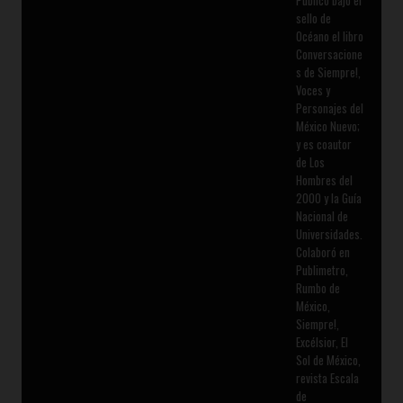
Publicó bajo el
sello de
Océano el libro
Conversacione
s de Siempre!,
Voces y
Personajes del
México Nuevo;
y es coautor
de Los
Hombres del
2000 y la Guía
Nacional de
Universidades.
Colaboró en
Publimetro,
Rumbo de
México,
Siempre!,
Excélsior, El
Sol de México,
revista Escala
de