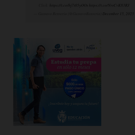
Click:
https://t.co/bj7t05yOOs
https://t.co/NrsCvK83RJ
— Gustavo Rentería (@GustavoRenteria)
December 15, 2025