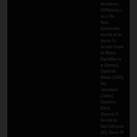
Aeroméxico,
SDPNoticias.c
om y The
News.
Actualmente
escribe en los
diarios La
Jornada Estado
de México,
DigitalMex.co
m (Edomex),
Capital de
México (CDMX)
Hoy
Tamaulipas
(Tamps),
Encuentro
Diario
(Oaxaca), El
Heraldo de
Baja California
(BC), Diario 24