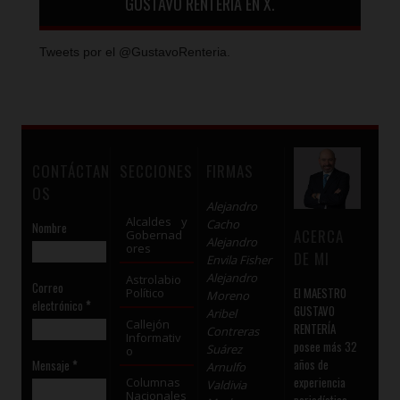
GUSTAVO RENTERÍA EN X.
Tweets por el @GustavoRenteria.
CONTÁCTAN
SECCIONES
FIRMAS
OS
Alejandro
Alcaldes y
Cacho
Nombre
ACERCA
Gobernad
Alejandro
ores
DE MI
Envila Fisher
Alejandro
Astrolabio
Correo
El MAESTRO
Político
Moreno
electrónico
*
GUSTAVO
Aribel
Callejón
RENTERÍA
Contreras
Informativ
posee más 32
Suárez
o
años de
Mensaje
*
Arnulfo
experiencia
Columnas
Valdivia
Nacionales