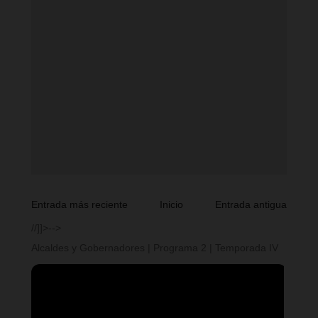
Entrada más reciente
Inicio
Entrada antigua
//]]>-->
Alcaldes y Gobernadores | Programa 2 | Temporada IV