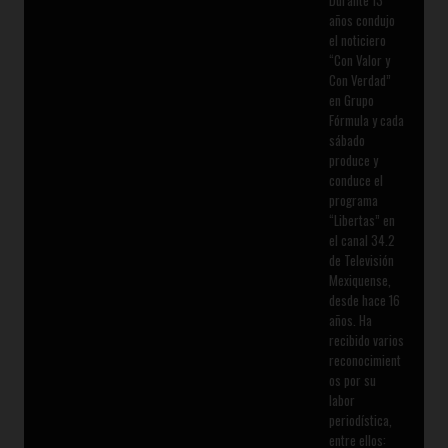
Durante 13
años condujo
el noticiero
“Con Valor y
Con Verdad”
en Grupo
Fórmula y cada
sábado
produce y
conduce el
programa
“Libertas” en
el canal 34.2
de Televisión
Mexiquense,
desde hace 16
años. Ha
recibido varios
reconocimient
os por su
labor
periodística,
entre ellos: