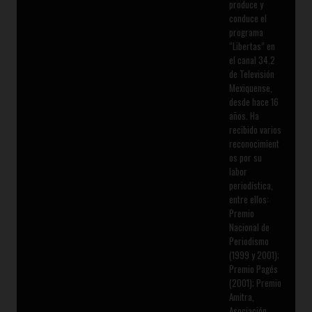
produce y
conduce el
programa
“Libertas” en
el canal 34.2
de Televisión
Mexiquense,
desde hace 16
años. Ha
recibido varios
reconocimient
os por su
labor
periodística,
entre ellos:
Premio
Nacional de
Periodismo
(1999 y 2001);
Premio Pagés
(2001); Premio
Amitra,
Asociación