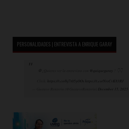
PERSONALIDADES | ENTREVISTA A ENRIQUE GARAY
🛑¿Quieres ver la entrevista con
@quiquegaray
? 👇👇
Click:
https://t.co/bj7t05yOOs
https://t.co/NrsCvK83RJ
— Gustavo Rentería (@GustavoRenteria)
December 15, 2025