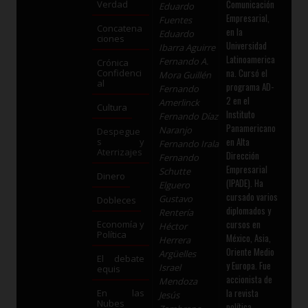
Comunicación
Verdad
Eduardo
Empresarial,
Fuentes
Concatena
en la
Eduardo
ciones
Universidad
Ibarra Aguirre
Latinoamerica
Fernando A.
Crónica
na. Cursó el
Confidenci
Mora Guillén
al
programa AD-
Fernando
2 en el
Amerlinck
Cultura
Instituto
Fernando Díaz
Panamericano
Naranjo
Despegue
en Alta
s y
Fernando Irala
Aterrizajes
Dirección
Fernando
Empresarial
Schutte
Dinero
(IPADE). Ha
Elguero
cursado varios
Gustavo
Dobleces
diplomados y
Rentería
cursos en
Economía y
Héctor
Política
México, Asia,
Herrera
Oriente Medio
Argüelles
El debate
y Europa. Fue
Israel
equis
accionista de
Mendoza
la revista
En las
Jesús
Nubes
política