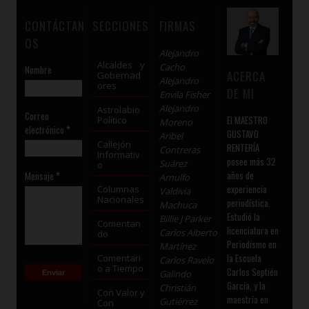
CONTÁCTAN
SECCIONES
FIRMAS
OS
Alejandro
Alcaldes y
Cacho
Nombre
ACERCA
Gobernad
Alejandro
ores
DE MI
Envila Fisher
Alejandro
Astrolabio
Correo
El MAESTRO
Político
Moreno
electrónico
*
GUSTAVO
Aribel
Callejón
RENTERÍA
Contreras
Informativ
posee más 32
Suárez
o
años de
Mensaje
*
Arnulfo
experiencia
Columnas
Valdivia
Nacionales
periodística.
Machuca
Estudió la
Billie J Parker
Comentan
licenciatura en
Carlos Alberto
do
Periodismo en
Martínez
la Escuela
Comentari
Carlos Ravelo
o a Tiempo
Carlos Septién
Galindo
García, y la
Christián
Con Valor y
maestría en
Gutiérrez
Con