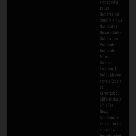
y es coautor
de Los
Hombres del
2000 y la Guía
Nacional de
Universidades.
Colaboró en
Publimetro,
Rumbo de
México,
Siempre!,
Excélsior, El
Sol de México,
revista Escala
de
Aeroméxico,
SDPNoticias.c
om y The
News.
Actualmente
escribe en los
diarios La
Jornada Estado