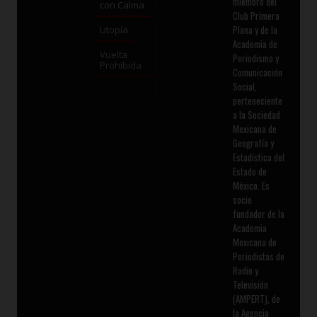
miembro del
con Calma
Club Primera
Plana y de la
Utopía
Academia de
Vuelta
Periodismo y
Prohibida
Comunicación
Social,
perteneciente
a la Sociedad
Mexicana de
Geografía y
Estadística del
Estado de
México. Es
socio
fundador de la
Academia
Mexicana de
Periodistas de
Radio y
Televisión
(AMPERT), de
la Agencia