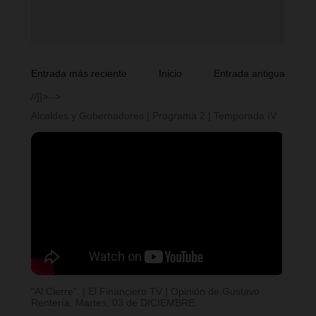
Entrada más reciente
Inicio
Entrada antigua
//]]>-->
Alcaldes y Gobernadores | Programa 2 | Temporada IV
"Al Cierre". | El Financiero TV | Opinión de Gustavo
Rentería. Martes, 03 de DICIEMBRE.