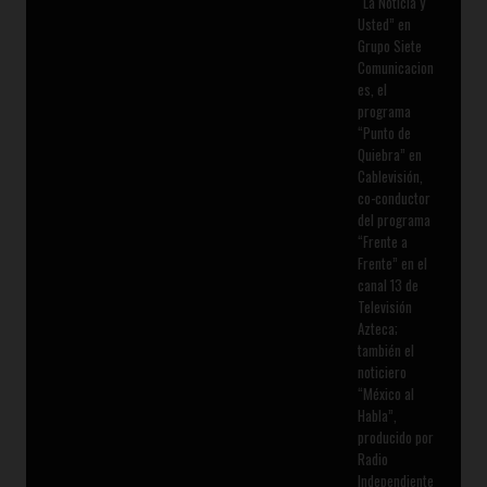
“La Noticia y
Usted” en
Grupo Siete
Comunicacion
es, el
programa
“Punto de
Quiebra” en
Cablevisión,
co-conductor
del programa
“Frente a
Frente” en el
canal 13 de
Televisión
Azteca;
también el
noticiero
“México al
Habla”,
producido por
Radio
Independiente