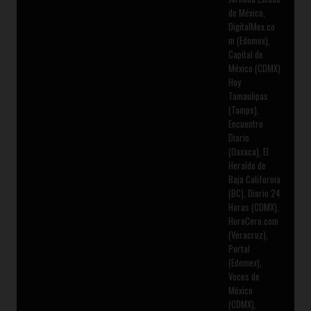
de México,
DigitalMex.co
m (Edomex),
Capital de
México (CDMX)
Hoy
Tamaulipas
(Tamps),
Encuentro
Diario
(Oaxaca), El
Heraldo de
Baja California
(BC), Diario 24
Horas (CDMX),
HoraCero.com
(Veracruz),
Portal
(Edomex),
Voces de
México
(CDMX),