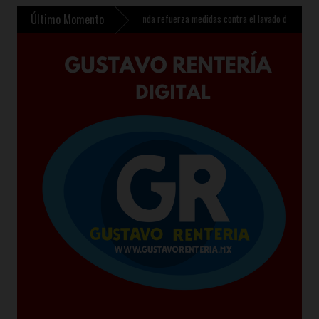
Último Momento
iales en menores
»
Hacienda refuerza medidas contra el lavado de dinero
»
Inaugur