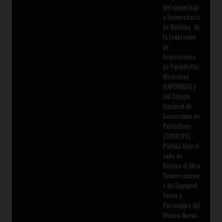
Iberoamerican
a Universitaria
de Noticias, de
la Federación
de
Asociaciones
de Periodistas
Mexicanos
(FAPERMEX) y
del Colegio
Nacional de
Licenciados en
Periodismo
(CONALIPE).
Publicó bajo el
sello de
Océano el libro
Conversacione
s de Siempre!,
Voces y
Personajes del
México Nuevo;