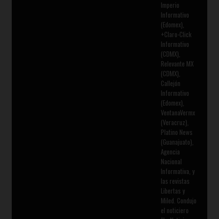
Imperio
Informativo
(Edomex),
+Claro-Click
Informativo
(CDMX),
Relevante MX
(CDMX),
Callejón
Informativo
(Edomex),
VentanaVermx
(Veracruz),
Platino News
(Guanajuato),
Agencia
Nacional
Informativa, y
las revistas
Libertas y
Miled. Condujo
el noticiero