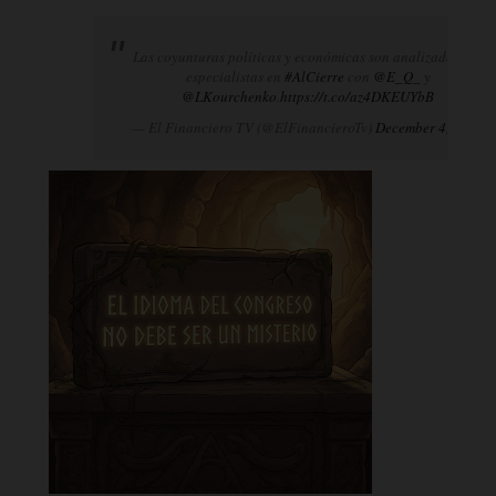
Las coyunturas políticas y económicas son analizadas por
especialistas en
#AlCierre
con
@E_Q_
y
@LKourchenko
.
https://t.co/az4DKEUYbB
— El Financiero TV (@ElFinancieroTv)
December 4, 2024