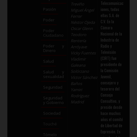
Telecomunicac
Treviño
iones, todas
Pasión
Miguel Ángel
ellas S.A. de
Ferrer
Poder
C.V. En la
Néstor Ojeda
Cámara
Oscar Glenn
Poder
Nacional de la
Teodoro
Ciudadano
Industria de
Rentería
Radio y
Poder y
Arróyave
Dinero
Televisión
Vicky Fuentes
(CIRT) fue
Vladimir
Salud
presidente de
Galeana
la Comisión
Solórzano
Salud y
Juvenil,
sexualidad
Víctor Sánchez
consejero y
Baños
Seguridad
tesorero del
Yamiri
Consejo
Rodríguez
Seguridad
Consultivo, y
Madrid
y Gobierno
preside desde
hace muchos
Sociedad
años el comité
Touché
de Libertad de
Expresión. Es
Tómelo