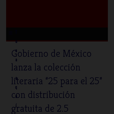
≡
T
o
Gobierno de México
c
a
lanza la colección
literaria “25 para el 25”
a
q
con distribución
u
gratuita de 2.5
í