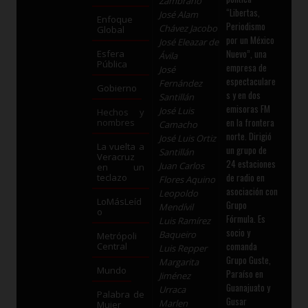
Zambrano
“Libertas,
José Alam
Enfoque
Periodismo
Chávez Jacobo
Global
por un México
José Eleazar de
Nuevo”, una
Esfera
Ávila
Pública
empresa de
José
espectaculare
Fernández
Gobierno
s y en dos
Santillán
emisoras FM
José Luis
Hechos y
en la frontera
nombres
Camacho
norte. Dirigió
José Luis Ortiz
La vuelta a
un grupo de
Santillán
Veracruz
24 estaciones
Juan Carlos
en un
de radio en
teclazo
Flores Aquino
asociación con
Leopoldo
LoMásLeíd
Grupo
Mendívil
o
Fórmula. Es
Luis Ramírez
socio y
Baqueiro
Metrópoli
comanda
Central
Luis Repper
Grupo Guste,
Margarita
Mundo
Paraíso en
Jiménez
Guanajuato y
Urraca
Palabra de
Gusar
Marlen
Mujer