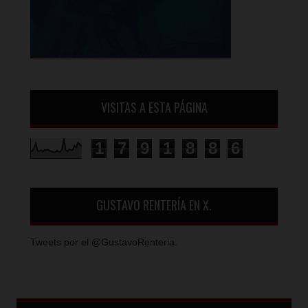
VISITAS A ESTA PÁGINA
1
7
9
1
8
8
6
GUSTAVO RENTERÍA EN X.
Tweets por el @GustavoRenteria.