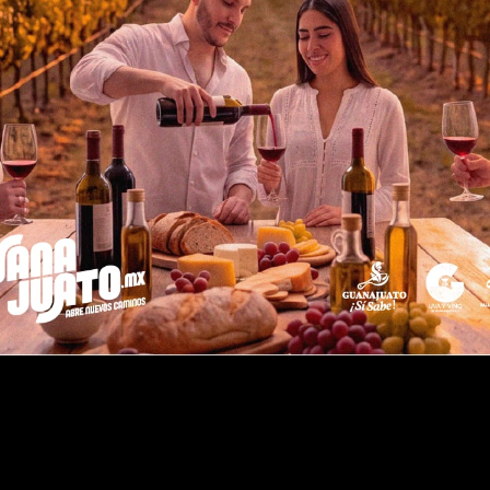
Inicio
Entrada ant
V