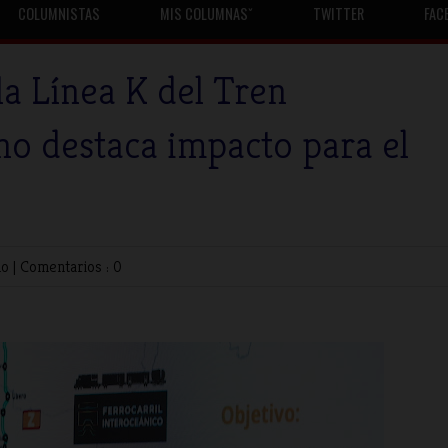
COLUMNISTAS
MIS COLUMNASˇ
TWITTER
FAC
la Línea K del Tren
no destaca impacto para el
no
|
Comentarios : 0