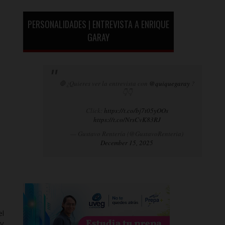
PERSONALIDADES | ENTREVISTA A ENRIQUE
GARAY
🛑¿Quieres ver la entrevista con
@quiquegaray
?
👇👇
Click:
https://t.co/bj7t05yOOs
https://t.co/NrsCvK83RJ
— Gustavo Rentería (@GustavoRenteria)
December 15, 2025
el
 y