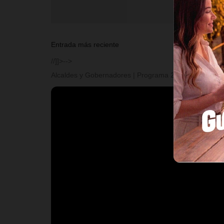
Entrada más reciente
//]]>-->
Alcaldes y Gobernadores | Programa 2 | Temporada I