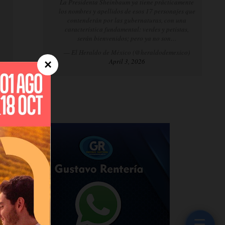
La Presidenta Sheinbaum ya tiene prácticamente
los nombres y apellidos de esos 17 personajes que
contenderán por las gubernaturas, con una
característica fundamental: verdes y petistas,
serán bienvenidos; pero ya no son…
— El Heraldo de México (@heraldodemexico)
April 3, 2026
×
☰