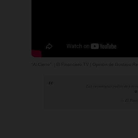
"Al Cierre". | El Financiero TV | Opinión de Gustavo 
Las coyunturas políticas y eco
@
— El Fina