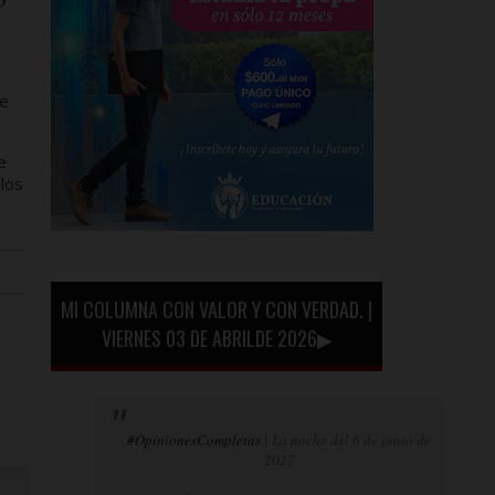
ue
e
los
MI COLUMNA CON VALOR Y CON VERDAD. |
VIERNES 03 DE ABRILDE 2026▶
#OpinionesCompletas
| La noche del 6 de junio de
2027