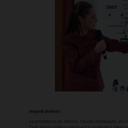
Anayelli Jiménez
La presidenta de México, Claudia Sheinbaum, afirm
Tren Interoceánico representa un impulso clave par