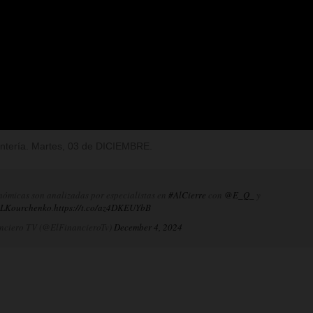
Rentería. Martes, 03 de DICIEMBRE.
nómicas son analizadas por especialistas en
#AlCierre
con
@E_Q_
y
LKourchenko
.
https://t.co/az4DKEUYbB
nciero TV (@ElFinancieroTv)
December 4, 2024