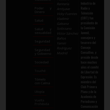
Industria de
Rentería
Radio y
Poder y
Arróyave
Dinero
Televisión
Vicky Fuentes
(CIRT) fue
Vladimir
Salud
presidente de
Galeana
la Comisión
Solórzano
Salud y
Juvenil,
sexualidad
Víctor Sánchez
consejero y
Baños
Seguridad
tesorero del
Yamiri
Consejo
Rodríguez
Seguridad
Consultivo, y
Madrid
y Gobierno
preside desde
hace muchos
Sociedad
años el comité
Touché
de Libertad de
Expresión. Es
Tómelo
miembro del
con Calma
Club Primera
Plana y de la
Utopía
Academia de
Vuelta
Periodismo y
Prohibida
Comunicación