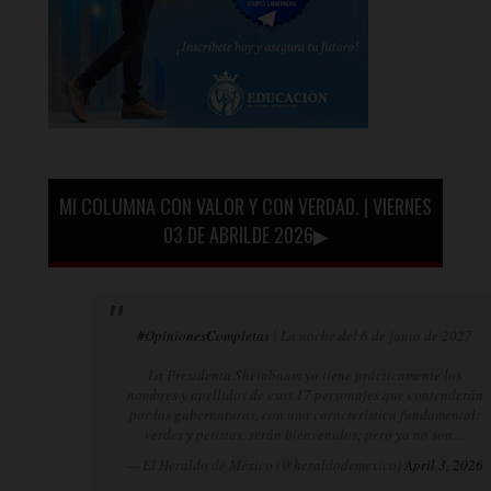
MI COLUMNA CON VALOR Y CON VERDAD. | VIERNES
03 DE ABRILDE 2026▶
#OpinionesCompletas
| La noche del 6 de junio de 2027
La Presidenta Sheinbaum ya tiene prácticamente los
nombres y apellidos de esos 17 personajes que contenderán
por las gubernaturas, con una característica fundamental:
verdes y petistas, serán bienvenidos; pero ya no son…
— El Heraldo de México (@heraldodemexico)
April 3, 2026