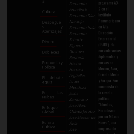
al
programa AD-
Fernando
2 en el
Amerlinck
Cultura
Instituto
Fernando Díaz
Panamericano
Naranjo
Despegue
en Alta
s y
Fernando Irala
Aterrizajes
Dirección
Fernando
Empresarial
Schutte
Dinero
(IPADE). Ha
Elguero
cursado varios
Gustavo
Dobleces
diplomados y
Rentería
cursos en
Economía y
Héctor
Política
México, Asia,
Herrera
Oriente Medio
Argüelles
El debate
y Europa. Fue
Israel
equis
accionista de
Mendoza
la revista
En las
Jesús
Nubes
política
Zambrano
“Libertas,
José Alam
Enfoque
Periodismo
Chávez Jacobo
Global
por un México
José Eleazar de
Nuevo”, una
Esfera
Ávila
Pública
empresa de
José