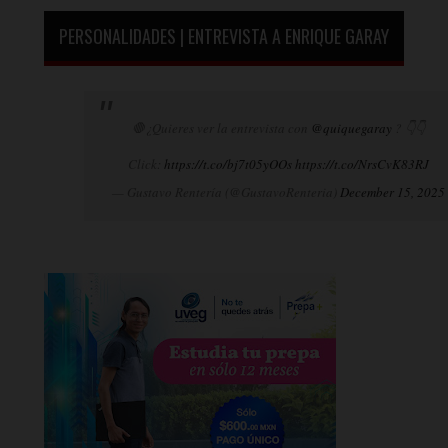
PERSONALIDADES | ENTREVISTA A ENRIQUE GARAY
🛑¿Quieres ver la entrevista con
@quiquegaray
? 👇👇
Click:
https://t.co/bj7t05yOOs
https://t.co/NrsCvK83RJ
— Gustavo Rentería (@GustavoRenteria)
December 15, 2025