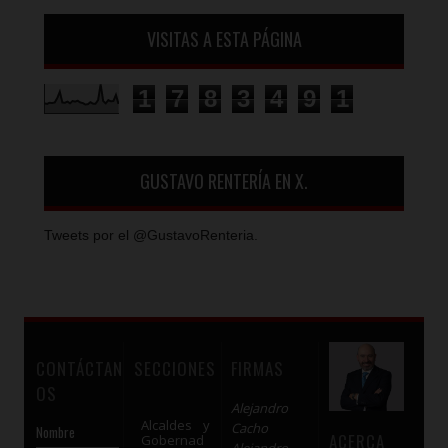
VISITAS A ESTA PÁGINA
1
7
8
3
4
9
1
GUSTAVO RENTERÍA EN X.
Tweets por el @GustavoRenteria.
CONTÁCTAN
SECCIONES
FIRMAS
OS
Alejandro
Alcaldes y
Cacho
Nombre
ACERCA
Gobernad
Alejandro