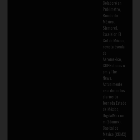
Colaboró en
Publimetro,
Rumbo de
México,
Siempre!,
Excélsior, El
Sol de México,
revista Escala
de
Aeroméxico,
SDPNoticias.c
om y The
News.
Actualmente
escribe en los
diarios La
Jornada Estado
de México,
DigitalMex.co
m (Edomex),
Capital de
México (CDMX)