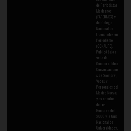
de Periodistas
Mexicanos
(FAPERMEX) y
del Colegio
Nacional de
Licenciados en
Periodismo
(CONALIPE).
Publicó bajo el
sello de
Océano el libro
Conversacione
s de Siempre!,
Voces y
Personajes del
México Nuevo;
y es coautor
de Los
Hombres del
2000 y la Guía
Nacional de
Universidades.