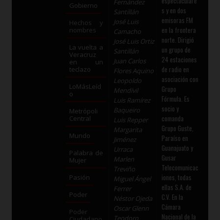
espectaculare
Fernández
Gobierno
s y en dos
Santillán
emisoras FM
José Luis
Hechos y
en la frontera
nombres
Camacho
norte. Dirigió
José Luis Ortiz
La vuelta a
un grupo de
Santillán
Veracruz
24 estaciones
Juan Carlos
en un
de radio en
teclazo
Flores Aquino
asociación con
Leopoldo
LoMásLeíd
Grupo
Mendívil
o
Fórmula. Es
Luis Ramírez
socio y
Baqueiro
Metrópoli
comanda
Central
Luis Repper
Grupo Guste,
Margarita
Mundo
Paraíso en
Jiménez
Guanajuato y
Urraca
Palabra de
Gusar
Marlen
Mujer
Telecomunicac
Treviño
iones, todas
Pasión
Miguel Ángel
ellas S.A. de
Ferrer
Poder
C.V. En la
Néstor Ojeda
Cámara
Oscar Glenn
Poder
Nacional de la
Teodoro
Ciudadano