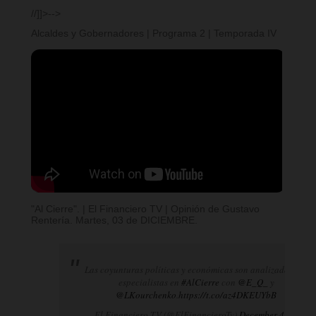
//]]>-->
Alcaldes y Gobernadores | Programa 2 | Temporada IV
"Al Cierre". | El Financiero TV | Opinión de Gustavo
Rentería. Martes, 03 de DICIEMBRE.
Las coyunturas políticas y económicas son analizadas por
especialistas en
#AlCierre
con
@E_Q_
y
@LKourchenko
.
https://t.co/az4DKEUYbB
— El Financiero TV (@ElFinancieroTv)
December 4, 2024