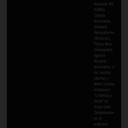
Relevante MX
(CDMX),
Callejón
Informativo
(Edomex),
VentanaVermx
(Veracruz),
Platino News
(Guanajuato),
Agencia
Nacional
Informativa, y
las revistas
Libertas y
Miled. Condujo
el noticiero
“La Noticia y
Usted” en
Grupo Siete
Comunicacion
es, el
programa