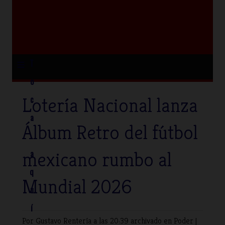
≡
T
o
Lotería Nacional lanza
c
a
Álbum Retro del fútbol
mexicano rumbo al
a
q
Mundial 2026
u
í
Por Gustavo Rentería
a las 20:39 archivado en
Poder
|