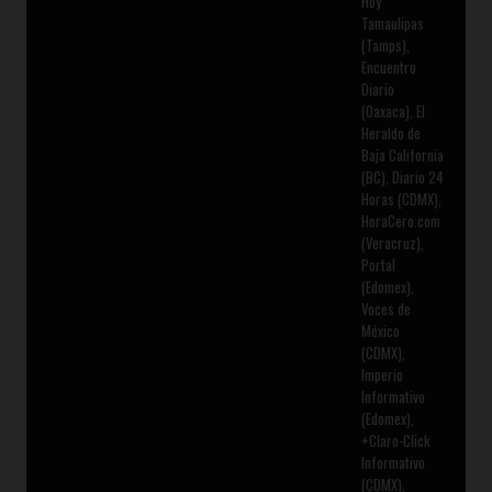
Hoy
Tamaulipas
(Tamps),
Encuentro
Diario
(Oaxaca), El
Heraldo de
Baja California
(BC), Diario 24
Horas (CDMX),
HoraCero.com
(Veracruz),
Portal
(Edomex),
Voces de
México
(CDMX),
Imperio
Informativo
(Edomex),
+Claro-Click
Informativo
(CDMX),