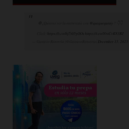
🛑¿Quieres ver la entrevista con
@quiquegaray
? 👇👇
Click:
https://t.co/bj7t05yOOs
https://t.co/NrsCvK83RJ
— Gustavo Rentería (@GustavoRenteria)
December 15, 2025