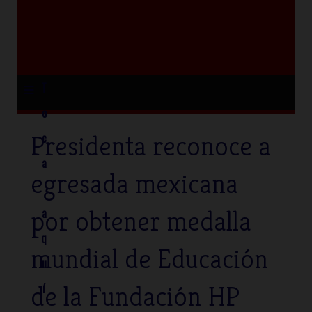
≡
T
o
Presidenta reconoce a
c
a
egresada mexicana
por obtener medalla
a
q
mundial de Educación
u
de la Fundación HP
í