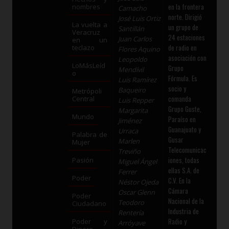
en la frontera
nombres
Camacho
norte. Dirigió
José Luis Ortiz
La vuelta a
un grupo de
Santillán
Veracruz
24 estaciones
Juan Carlos
en un
de radio en
teclazo
Flores Aquino
asociación con
Leopoldo
LoMásLeíd
Grupo
Mendívil
o
Fórmula. Es
Luis Ramírez
socio y
Baqueiro
Metrópoli
comanda
Central
Luis Repper
Grupo Guste,
Margarita
Mundo
Paraíso en
Jiménez
Guanajuato y
Urraca
Palabra de
Gusar
Marlen
Mujer
Telecomunicac
Treviño
iones, todas
Pasión
Miguel Ángel
ellas S.A. de
Ferrer
Poder
C.V. En la
Néstor Ojeda
Cámara
Oscar Glenn
Poder
Nacional de la
Teodoro
Ciudadano
Industria de
Rentería
Radio y
Poder y
Arróyave