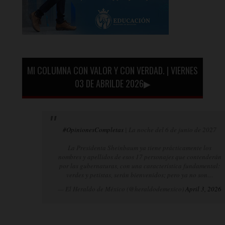
MI COLUMNA CON VALOR Y CON VERDAD. | VIERNES
03 DE ABRILDE 2026▶
#OpinionesCompletas
| La noche del 6 de junio de 2027
La Presidenta Sheinbaum ya tiene prácticamente los
nombres y apellidos de esos 17 personajes que contenderán
por las gubernaturas, con una característica fundamental:
verdes y petistas, serán bienvenidos; pero ya no son…
— El Heraldo de México (@heraldodemexico)
April 3, 2026