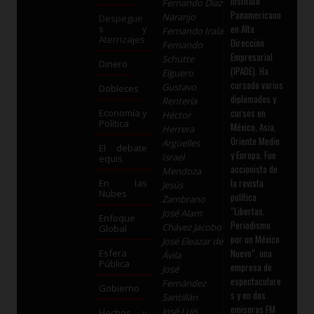
Instituto
Fernando Díaz
Panamericano
Naranjo
Despegue
en Alta
s y
Fernando Irala
Aterrizajes
Dirección
Fernando
Empresarial
Schutte
Dinero
(IPADE). Ha
Elguero
cursado varios
Gustavo
Dobleces
diplomados y
Rentería
cursos en
Economía y
Héctor
Política
México, Asia,
Herrera
Oriente Medio
Argüelles
El debate
y Europa. Fue
Israel
equis
accionista de
Mendoza
la revista
En las
Jesús
Nubes
política
Zambrano
“Libertas,
José Alam
Enfoque
Periodismo
Chávez Jacobo
Global
por un México
José Eleazar de
Nuevo”, una
Esfera
Ávila
Pública
empresa de
José
espectaculare
Fernández
Gobierno
s y en dos
Santillán
emisoras FM
José Luis
Hechos y