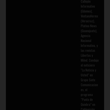
Callejón
Informativo
(Edomex),
VentanaVermx
(Veracruz),
Platino News
(Guanajuato),
Agencia
Nacional
Informativa, y
las revistas
Libertas y
Miled. Condujo
el noticiero
“La Noticia y
Usted” en
Grupo Siete
Comunicacion
es, el
programa
“Punto de
Quiebra” en
Cablevisión,