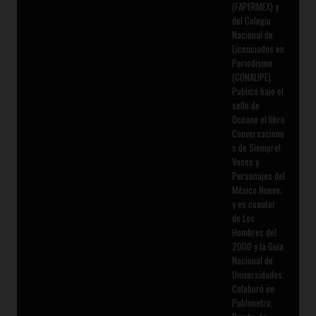
(FAPERMEX) y
del Colegio
Nacional de
Licenciados en
Periodismo
(CONALIPE).
Publicó bajo el
sello de
Océano el libro
Conversacione
s de Siempre!,
Voces y
Personajes del
México Nuevo;
y es coautor
de Los
Hombres del
2000 y la Guía
Nacional de
Universidades.
Colaboró en
Publimetro,