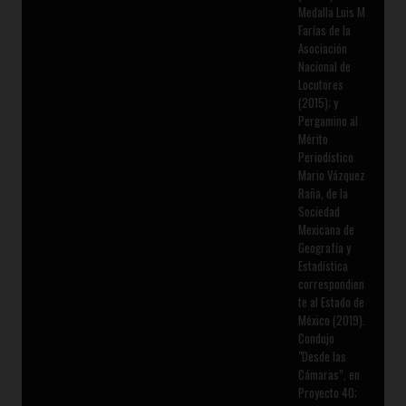
Medalla Luis M
Farías de la
Asociación
Nacional de
Locutores
(2015); y
Pergamino al
Mérito
Periodístico
Mario Vázquez
Raña, de la
Sociedad
Mexicana de
Geografía y
Estadística
correspondien
te al Estado de
México (2019).
Condujo
"Desde las
Cámaras”, en
Proyecto 40;