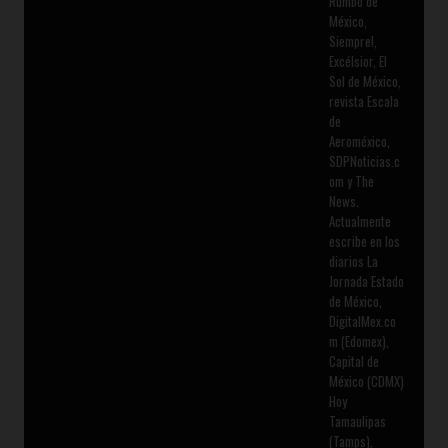
Rumbo de
México,
Siempre!,
Excélsior, El
Sol de México,
revista Escala
de
Aeroméxico,
SDPNoticias.c
om y The
News.
Actualmente
escribe en los
diarios La
Jornada Estado
de México,
DigitalMex.co
m (Edomex),
Capital de
México (CDMX)
Hoy
Tamaulipas
(Tamps),