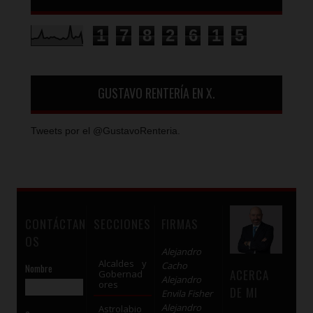
1
7
8
2
6
1
5
GUSTAVO RENTERÍA EN X.
Tweets por el @GustavoRenteria.
CONTÁCTAN
SECCIONES
FIRMAS
OS
Alejandro
Alcaldes y
Cacho
Nombre
ACERCA
Gobernad
Alejandro
ores
DE MI
Envila Fisher
Alejandro
Astrolabio