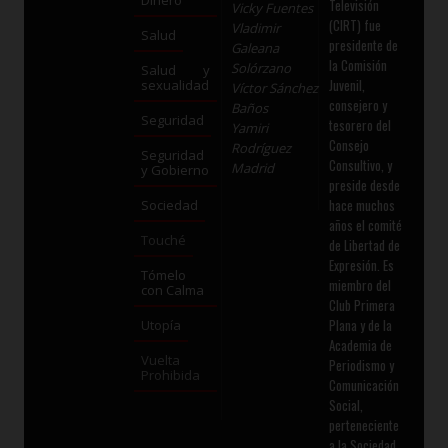
Dinero
Televisión
Vicky Fuentes
(CIRT) fue
Vladimir
Salud
presidente de
Galeana
la Comisión
Solórzano
Salud y
Juvenil,
sexualidad
Víctor Sánchez
consejero y
Baños
Seguridad
tesorero del
Yamiri
Consejo
Rodríguez
Seguridad
Consultivo, y
Madrid
y Gobierno
preside desde
hace muchos
Sociedad
años el comité
Touché
de Libertad de
Expresión. Es
Tómelo
miembro del
con Calma
Club Primera
Plana y de la
Utopía
Academia de
Vuelta
Periodismo y
Prohibida
Comunicación
Social,
perteneciente
a la Sociedad