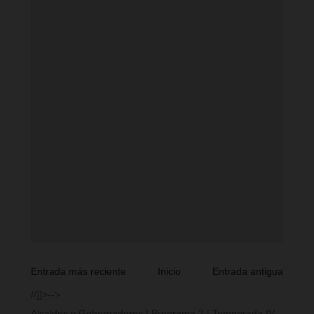
Entrada más reciente
Inicio
Entrada antigua
//]]>-->
Alcaldes y Gobernadores | Programa 2 | Temporada IV