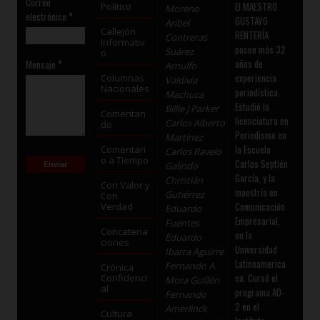
Correo
El MAESTRO
Político
Moreno
electrónico
*
GUSTAVO
Aribel
Callejón
RENTERÍA
Contreras
Informativ
posee más 32
Suárez
o
años de
Mensaje
*
Arnulfo
experiencia
Columnas
Valdivia
Nacionales
periodística.
Machuca
Estudió la
Billie J Parker
Comentan
licenciatura en
Carlos Alberto
do
Periodismo en
Martínez
la Escuela
Comentari
Carlos Ravelo
o a Tiempo
Carlos Septién
Galindo
García, y la
Christián
Con Valor y
maestría en
Gutiérrez
Con
Comunicación
Verdad
Eduardo
Empresarial,
Fuentes
Concatena
en la
Eduardo
ciones
Universidad
Ibarra Aguirre
Latinoamerica
Fernando A.
Crónica
na. Cursó el
Confidenci
Mora Guillén
al
programa AD-
Fernando
2 en el
Amerlinck
Cultura