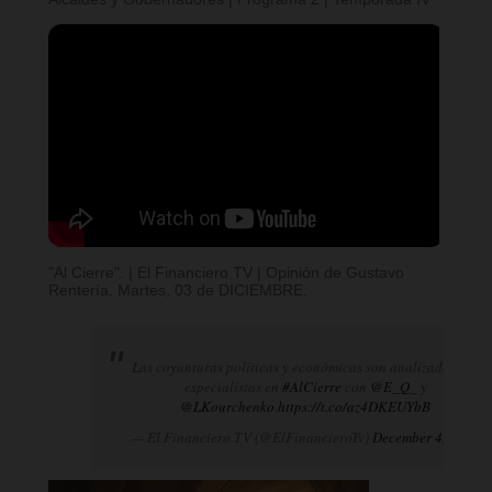
"Al Cierre". | El Financiero TV | Opinión de Gustavo
Rentería. Martes, 03 de DICIEMBRE.
Las coyunturas políticas y económicas son analizadas por
especialistas en
#AlCierre
con
@E_Q_
y
@LKourchenko
.
https://t.co/az4DKEUYbB
— El Financiero TV (@ElFinancieroTv)
December 4, 2024