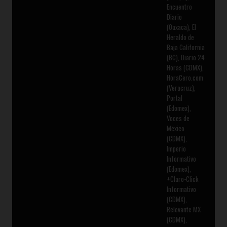
Encuentro
Diario
(Oaxaca), El
Heraldo de
Baja California
(BC), Diario 24
Horas (CDMX),
HoraCero.com
(Veracruz),
Portal
(Edomex),
Voces de
México
(CDMX),
Imperio
Informativo
(Edomex),
+Claro-Click
Informativo
(CDMX),
Relevante MX
(CDMX),