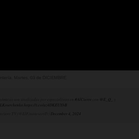
Rentería. Martes, 03 de DICIEMBRE.
nómicas son analizadas por especialistas en
#AlCierre
con
@E_Q_
y
LKourchenko
.
https://t.co/az4DKEUYbB
nciero TV (@ElFinancieroTv)
December 4, 2024