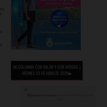
ión
ar
rá
20
MI COLUMNA CON VALOR Y CON VERDAD. |
VIERNES 03 DE ABRILDE 2026▶
#OpinionesCompletas
| La noche del 6 de junio de
2027