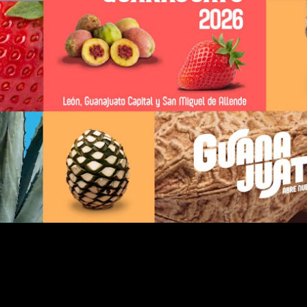
Inicio
Entrada ant
V