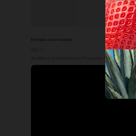
Entrada más reciente
//]]>-->
Alcaldes y Gobernadores | Programa 2 | Temporada I