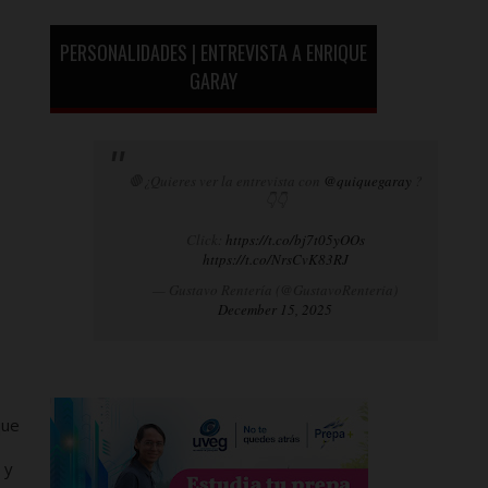
PERSONALIDADES | ENTREVISTA A ENRIQUE
GARAY
🛑¿Quieres ver la entrevista con
@quiquegaray
?
👇👇
Click:
https://t.co/bj7t05yOOs
https://t.co/NrsCvK83RJ
— Gustavo Rentería (@GustavoRenteria)
December 15, 2025
que
 y