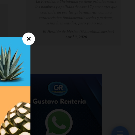
La Presidenta Sheinbaum ya tiene prácticamente
los nombres y apellidos de esos 17 personajes que
contenderán por las gubernaturas, con una
característica fundamental: verdes y petistas,
serán bienvenidos; pero ya no son…
— El Heraldo de México (@heraldodemexico)
April 3, 2026
×
☰