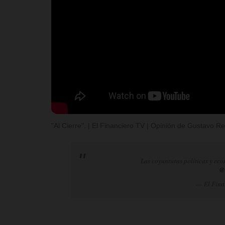
"Al Cierre". | El Financiero TV | Opinión de Gustavo 
Las coyunturas políticas y eco
@
— El Fina