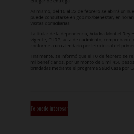
el lugar de entrega.
Asimismo, del 16 al 22 de febrero se abrirá un nu
puede consultarse en gob.mx/bienestar, en horari
visitas domiciliarias.
La titular de la dependencia, Ariadna Montiel Reyes,
vigente, CURP, acta de nacimiento, comprobante de 
conforme a un calendario por letra inicial del primer
Finalmente, se informó que el 10 de febrero se r
mil beneficiarios, por un monto de 6 mil 450 pes
brindadas mediante el programa Salud Casa por C
Te puede interesar