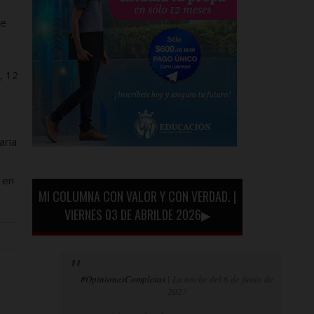
de
, 12
aria
 en
MI COLUMNA CON VALOR Y CON VERDAD. |
VIERNES 03 DE ABRILDE 2026▶
#OpinionesCompletas
| La noche del 6 de junio de
2027