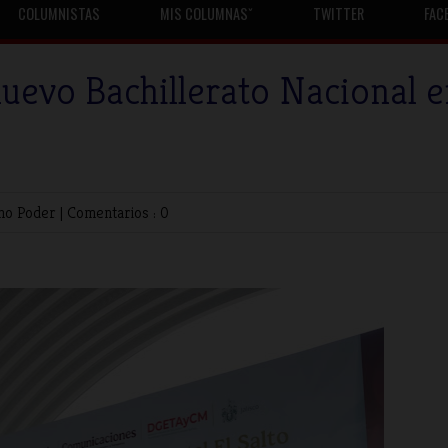
COLUMNISTAS
MIS COLUMNASˇ
TWITTER
FAC
uevo Bachillerato Nacional e
rno
Poder
|
Comentarios : 0