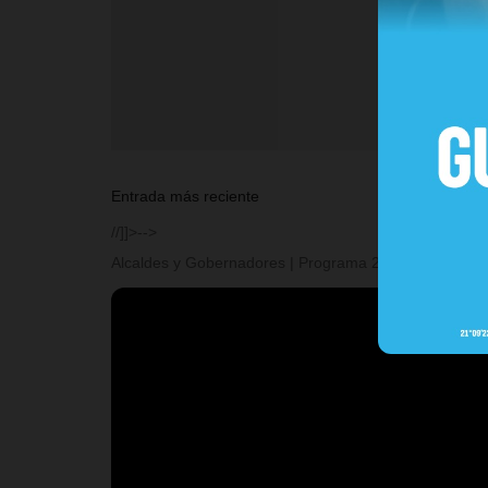
Entrada más reciente
//]]>-->
Alcaldes y Gobernadores | Programa 2 | Temporada I