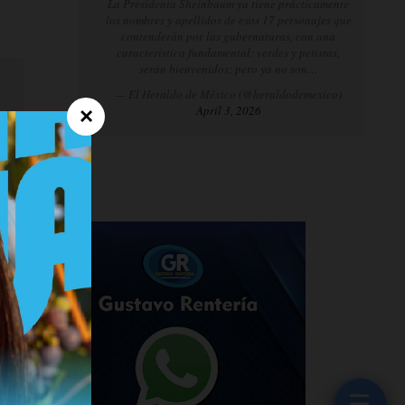
La Presidenta Sheinbaum ya tiene prácticamente
los nombres y apellidos de esos 17 personajes que
contenderán por las gubernaturas, con una
característica fundamental: verdes y petistas,
serán bienvenidos; pero ya no son…
— El Heraldo de México (@heraldodemexico)
April 3, 2026
×
☰