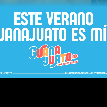
Inicio
Entrada ant
V