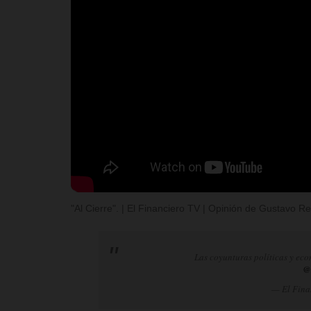
"Al Cierre". | El Financiero TV | Opinión de Gustavo 
Las coyunturas políticas y eco
@
— El Fina