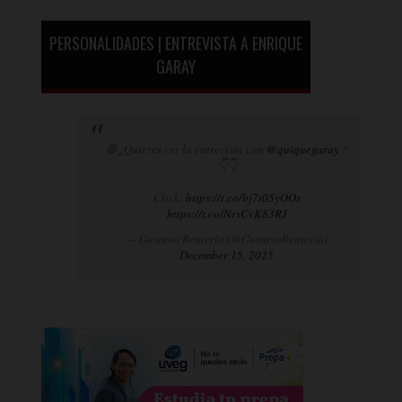
PERSONALIDADES | ENTREVISTA A ENRIQUE
GARAY
🛑¿Quieres ver la entrevista con
@quiquegaray
?
👇👇
Click:
https://t.co/bj7t05yOOs
https://t.co/NrsCvK83RJ
— Gustavo Rentería (@GustavoRenteria)
December 15, 2025