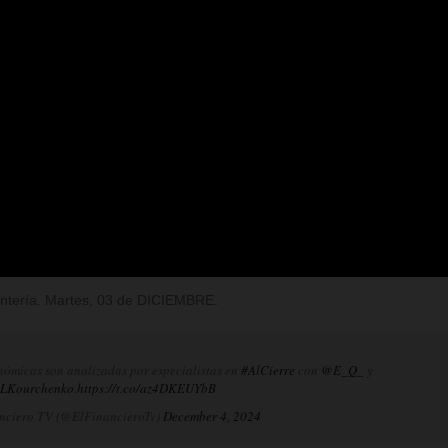
Rentería. Martes, 03 de DICIEMBRE.
nómicas son analizadas por especialistas en
#AlCierre
con
@E_Q_
y
LKourchenko
.
https://t.co/az4DKEUYbB
nciero TV (@ElFinancieroTv)
December 4, 2024