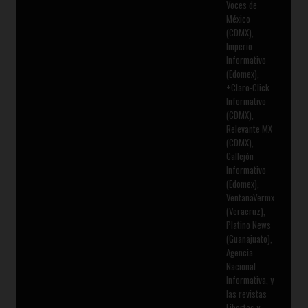
Voces de
México
(CDMX),
Imperio
Informativo
(Edomex),
+Claro-Click
Informativo
(CDMX),
Relevante MX
(CDMX),
Callejón
Informativo
(Edomex),
VentanaVermx
(Veracruz),
Platino News
(Guanajuato),
Agencia
Nacional
Informativa, y
las revistas
Libertas y