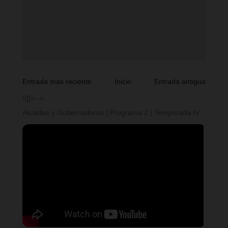
Entrada más reciente
Inicio
Entrada antigua
//]]>-->
Alcaldes y Gobernadores | Programa 2 | Temporada IV