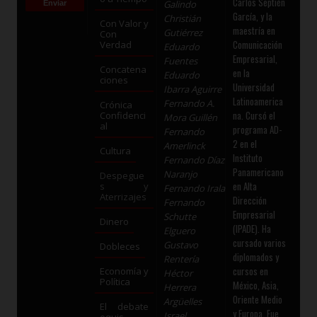
Carlos Septién
Galindo
García, y la
Christián
Con Valor y
maestría en
Gutiérrez
Con
Comunicación
Verdad
Eduardo
Empresarial,
Fuentes
Concatena
en la
Eduardo
ciones
Universidad
Ibarra Aguirre
Latinoamerica
Fernando A.
Crónica
na. Cursó el
Confidenci
Mora Guillén
al
programa AD-
Fernando
2 en el
Amerlinck
Cultura
Instituto
Fernando Díaz
Panamericano
Naranjo
Despegue
en Alta
s y
Fernando Irala
Aterrizajes
Dirección
Fernando
Empresarial
Schutte
Dinero
(IPADE). Ha
Elguero
cursado varios
Gustavo
Dobleces
diplomados y
Rentería
cursos en
Economía y
Héctor
Política
México, Asia,
Herrera
Oriente Medio
Argüelles
El debate
y Europa. Fue
Israel
equis