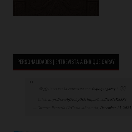
PERSONALIDADES | ENTREVISTA A ENRIQUE GARAY
🛑¿Quieres ver la entrevista con
@quiquegaray
? 👇👇
Click:
https://t.co/bj7t05yOOs
https://t.co/NrsCvK83RJ
— Gustavo Rentería (@GustavoRenteria)
December 15, 2025