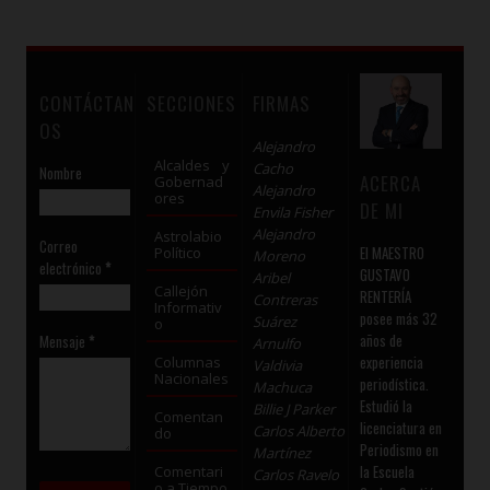
CONTÁCTAN
SECCIONES
FIRMAS
OS
Alejandro
Alcaldes y
Cacho
Nombre
ACERCA
Gobernad
Alejandro
ores
DE MI
Envila Fisher
Alejandro
Astrolabio
Correo
El MAESTRO
Político
Moreno
electrónico
*
GUSTAVO
Aribel
Callejón
RENTERÍA
Contreras
Informativ
posee más 32
Suárez
o
años de
Mensaje
*
Arnulfo
experiencia
Columnas
Valdivia
Nacionales
periodística.
Machuca
Estudió la
Billie J Parker
Comentan
licenciatura en
Carlos Alberto
do
Periodismo en
Martínez
la Escuela
Comentari
Carlos Ravelo
o a Tiempo