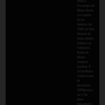
Voces y
Personajes del
México Nuevo;
y es coautor
de Los
Hombres del
2000 y la Guía
Nacional de
Universidades.
Colaboró en
Publimetro,
Rumbo de
México,
Siempre!,
Excélsior, El
Sol de México,
revista Escala
de
Aeroméxico,
SDPNoticias.c
om y The
News.
Actualmente