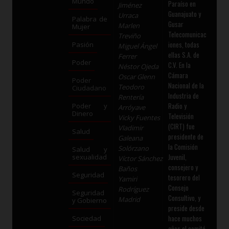
Mundo
Paraíso en
Jiménez
Guanajuato y
Urraca
Palabra de
Gusar
Marlen
Mujer
Telecomunicac
Treviño
iones, todas
Pasión
Miguel Ángel
ellas S.A. de
Ferrer
Poder
C.V. En la
Néstor Ojeda
Cámara
Oscar Glenn
Poder
Nacional de la
Teodoro
Ciudadano
Industria de
Rentería
Radio y
Poder y
Arróyave
Dinero
Televisión
Vicky Fuentes
(CIRT) fue
Vladimir
Salud
presidente de
Galeana
la Comisión
Solórzano
Salud y
Juvenil,
sexualidad
Víctor Sánchez
consejero y
Baños
Seguridad
tesorero del
Yamiri
Consejo
Rodríguez
Seguridad
Consultivo, y
Madrid
y Gobierno
preside desde
hace muchos
Sociedad
años el comité