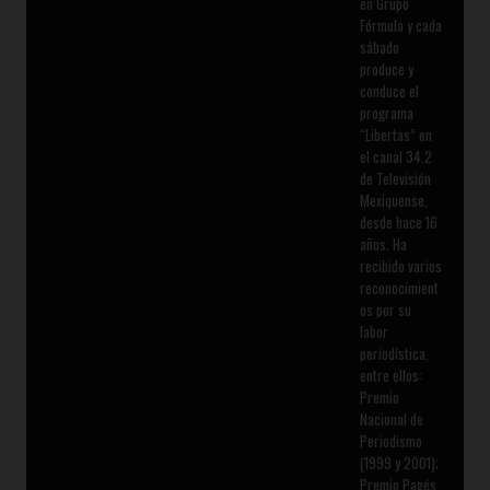
en Grupo
Fórmula y cada
sábado
produce y
conduce el
programa
“Libertas” en
el canal 34.2
de Televisión
Mexiquense,
desde hace 16
años. Ha
recibido varios
reconocimient
os por su
labor
periodística,
entre ellos:
Premio
Nacional de
Periodismo
(1999 y 2001);
Premio Pagés