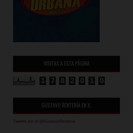
VISITAS A ESTA PÁGINA
1
7
8
2
0
1
9
GUSTAVO RENTERÍA EN X.
Tweets por el @GustavoRenteria.