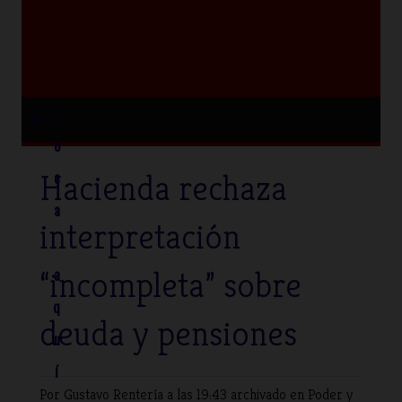
≡
T
o
Hacienda rechaza
c
a
interpretación
“incompleta” sobre
a
q
deuda y pensiones
u
í
Por Gustavo Rentería
a las 19:43 archivado en
Poder y