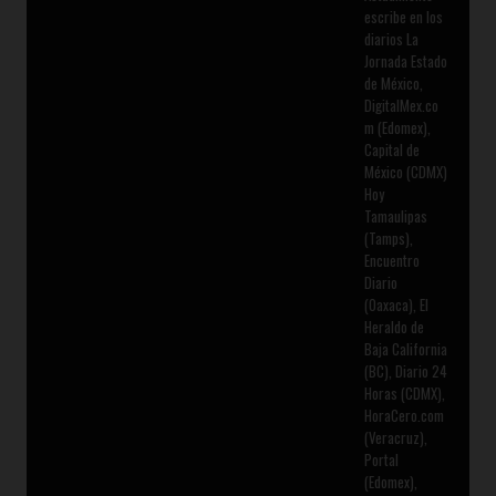
escribe en los
diarios La
Jornada Estado
de México,
DigitalMex.co
m (Edomex),
Capital de
México (CDMX)
Hoy
Tamaulipas
(Tamps),
Encuentro
Diario
(Oaxaca), El
Heraldo de
Baja California
(BC), Diario 24
Horas (CDMX),
HoraCero.com
(Veracruz),
Portal
(Edomex),