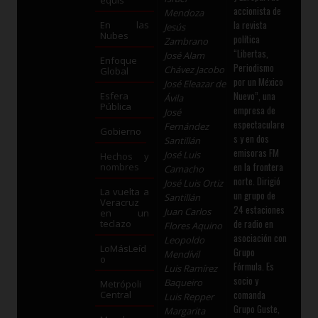
accionista de
Mendoza
la revista
En las
Jesús
Nubes
política
Zambrano
“Libertas,
José Alam
Enfoque
Periodismo
Chávez Jacobo
Global
por un México
José Eleazar de
Nuevo”, una
Esfera
Ávila
Pública
empresa de
José
espectaculare
Fernández
Gobierno
s y en dos
Santillán
emisoras FM
José Luis
Hechos y
en la frontera
nombres
Camacho
norte. Dirigió
José Luis Ortiz
La vuelta a
un grupo de
Santillán
Veracruz
24 estaciones
Juan Carlos
en un
de radio en
teclazo
Flores Aquino
asociación con
Leopoldo
LoMásLeíd
Grupo
Mendívil
o
Fórmula. Es
Luis Ramírez
socio y
Baqueiro
Metrópoli
comanda
Central
Luis Repper
Grupo Guste,
Margarita