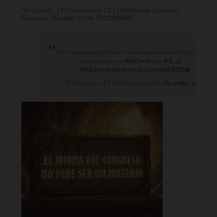
"Al Cierre". | El Financiero TV | Opinión de Gustavo
Rentería. Martes, 03 de DICIEMBRE.
Las coyunturas políticas y económicas son analizadas por
especialistas en
#AlCierre
con
@E_Q_
y
@LKourchenko
.
https://t.co/az4DKEUYbB
— El Financiero TV (@ElFinancieroTv)
December 4, 2024