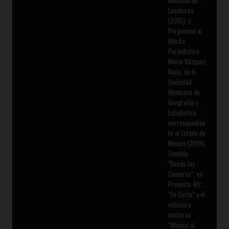
Locutores
(2015); y
Pergamino al
Mérito
Periodístico
Mario Vázquez
Raña, de la
Sociedad
Mexicana de
Geografía y
Estadística
correspondien
te al Estado de
México (2019).
Condujo
"Desde las
Cámaras”, en
Proyecto 40;
“En Corto” y el
noticiero
nocturno
“México al