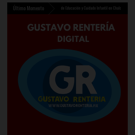
Último Momento
nte contempla nuevo Centro de Educación y Cuidado Infantil en Chalco
»
Sheinbaum pre