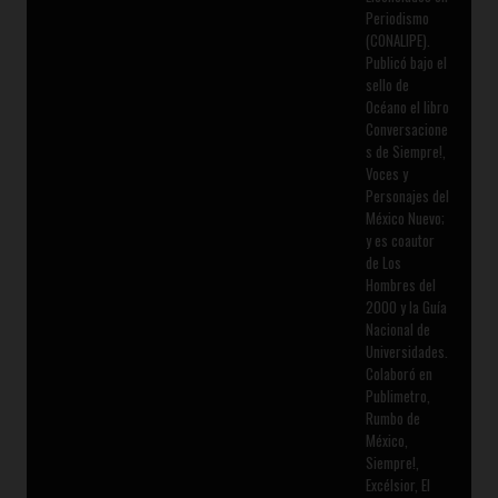
Periodismo
(CONALIPE).
Publicó bajo el
sello de
Océano el libro
Conversacione
s de Siempre!,
Voces y
Personajes del
México Nuevo;
y es coautor
de Los
Hombres del
2000 y la Guía
Nacional de
Universidades.
Colaboró en
Publimetro,
Rumbo de
México,
Siempre!,
Excélsior, El