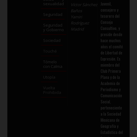
Juvenil,
sexualidad
Víctor Sánchez
consejero y
Baños
Seguridad
tesorero del
Yamiri
Consejo
Rodríguez
Seguridad
Consultivo, y
Madrid
y Gobierno
preside desde
hace muchos
Sociedad
años el comité
Touché
de Libertad de
Expresión. Es
Tómelo
miembro del
con Calma
Club Primera
Plana y de la
Utopía
Academia de
Vuelta
Periodismo y
Prohibida
Comunicación
Social,
perteneciente
a la Sociedad
Mexicana de
Geografía y
Estadística del