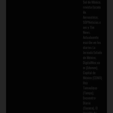
Sol de México,
revista Escala
de
Aeroméxico,
SDPNoticias.c
om y The
News.
Actualmente
escribe en los
diarios La
Jornada Estado
de México,
DigitalMex.co
m (Edomex),
Capital de
México (CDMX)
Hoy
Tamaulipas
(Tamps),
Encuentro
Diario
(Oaxaca), El
Heraldo de