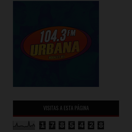
VISITAS A ESTA PÁGINA
1
7
8
5
4
2
8