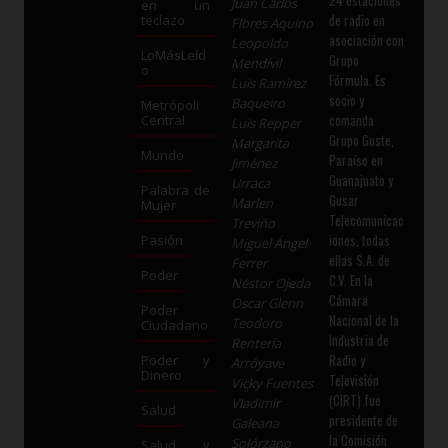
Juan Carlos
en un
de radio en
teclazo
Flores Aquino
asociación con
Leopoldo
LoMásLeíd
Grupo
Mendívil
o
Fórmula. Es
Luis Ramírez
socio y
Baqueiro
Metrópoli
comanda
Central
Luis Repper
Grupo Guste,
Margarita
Mundo
Paraíso en
Jiménez
Guanajuato y
Urraca
Palabra de
Gusar
Marlen
Mujer
Telecomunicac
Treviño
iones, todas
Pasión
Miguel Ángel
ellas S.A. de
Ferrer
Poder
C.V. En la
Néstor Ojeda
Cámara
Oscar Glenn
Poder
Nacional de la
Teodoro
Ciudadano
Industria de
Rentería
Radio y
Poder y
Arróyave
Dinero
Televisión
Vicky Fuentes
(CIRT) fue
Vladimir
Salud
presidente de
Galeana
la Comisión
Solórzano
Salud y