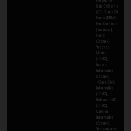
Baja California
(BC), Diario 24
Horas (CDMX),
HoraCero.com
(Veracruz),
Portal
(Edomex),
Voces de
México
(CDMX),
Imperio
Informativo
(Edomex),
+Claro-Click
Informativo
(CDMX),
Relevante MX
(CDMX),
Callejón
Informativo
(Edomex),
VentanaVermx