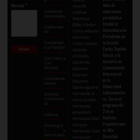
o
años de
Mensaje
*
Arnulfo
experiencia
Columnas
Valdivia
Nacionales
periodística.
Machuca
Estudió la
Billie J Parker
Comentan
licenciatura en
Carlos Alberto
do
Periodismo en
Martínez
la Escuela
Comentari
Carlos Ravelo
o a Tiempo
Carlos Septién
Galindo
García, y la
Christián
Con Valor y
maestría en
Gutiérrez
Con
Comunicación
Verdad
Eduardo
Empresarial,
Fuentes
Concatena
en la
Eduardo
ciones
Universidad
Ibarra Aguirre
Latinoamerica
Fernando A.
Crónica
na. Cursó el
Confidenci
Mora Guillén
al
programa AD-
Fernando
2 en el
Amerlinck
Cultura
Instituto
Fernando Díaz
Panamericano
Naranjo
Despegue
en Alta
s y
Fernando Irala
Aterrizajes
Dirección
Fernando