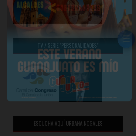
☰
☰
TV / SERIE "PERSONALIDADES"
ESCUCHA AQUÍ URBANA NOGALES