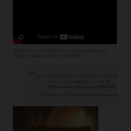
"Al Cierre". | El Financiero TV | Opinión de Gustavo
Rentería. Martes, 03 de DICIEMBRE.
Las coyunturas políticas y económicas son analizadas por
especialistas en
#AlCierre
con
@E_Q_
y
@LKourchenko
.
https://t.co/az4DKEUYbB
— El Financiero TV (@ElFinancieroTv)
December 4, 2024