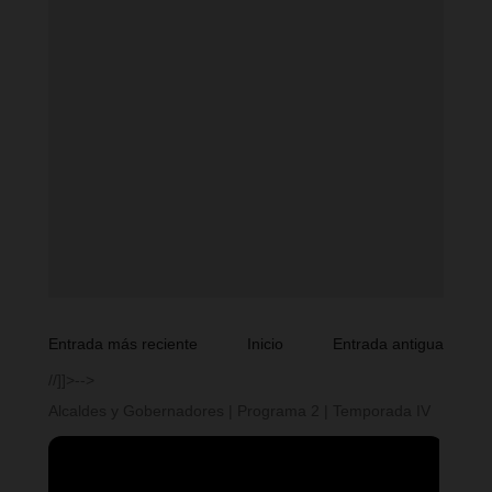
Entrada más reciente
Inicio
Entrada antigua
//]]>-->
Alcaldes y Gobernadores | Programa 2 | Temporada IV