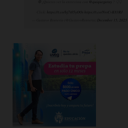
🛑¿Quieres ver la entrevista con
@quiquegaray
? 👇👇
Click:
https://t.co/bj7t05yOOs
https://t.co/NrsCvK83RJ
— Gustavo Rentería (@GustavoRenteria)
December 15, 2025