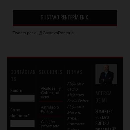
GUSTAVO RENTERÍA EN X.
Tweets por el @GustavoRenteria.
CONTÁCTAN
SECCIONES
FIRMAS
OS
Alejandro
Alcaldes y
Cacho
Nombre
ACERCA
Gobernad
Alejandro
ores
DE MI
Envila Fisher
Alejandro
Astrolabio
Correo
El MAESTRO
Político
Moreno
electrónico
*
GUSTAVO
Aribel
Callejón
RENTERÍA
Contreras
Informativ
posee más 32
Suárez