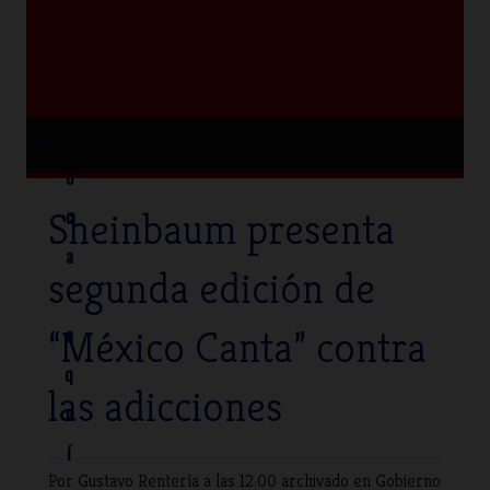
≡
T
o
Sheinbaum presenta
c
a
segunda edición de
“México Canta” contra
a
q
las adicciones
u
í
Por Gustavo Rentería
a las 12:00 archivado en
Gobierno