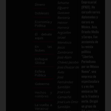
Empresarial
Schutte
Dinero
(IPADE). Ha
Elguero
cursado varios
Gustavo
Dobleces
diplomados y
Rentería
cursos en
Economía y
Héctor
Política
México, Asia,
Herrera
Oriente Medio
Argüelles
El debate
y Europa. Fue
Israel
equis
accionista de
Mendoza
la revista
En las
Jesús
Nubes
política
Zambrano
“Libertas,
José Alam
Enfoque
Periodismo
Chávez Jacobo
Global
por un México
José Eleazar de
Nuevo”, una
Esfera
Ávila
Pública
empresa de
José
espectaculare
Fernández
Gobierno
s y en dos
Santillán
emisoras FM
José Luis
Hechos y
en la frontera
nombres
Camacho
norte. Dirigió
José Luis Ortiz
La vuelta a
un grupo de
Santillán
Veracruz
24 estaciones