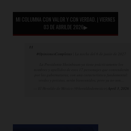
MI COLUMNA CON VALOR Y CON VERDAD. | VIERNES
03 DE ABRILDE 2026▶
#OpinionesCompletas
| La noche del 6 de junio de 2027
La Presidenta Sheinbaum ya tiene prácticamente los
nombres y apellidos de esos 17 personajes que contenderán
por las gubernaturas, con una característica fundamental:
verdes y petistas, serán bienvenidos; pero ya no son…
— El Heraldo de México (@heraldodemexico)
April 3, 2026