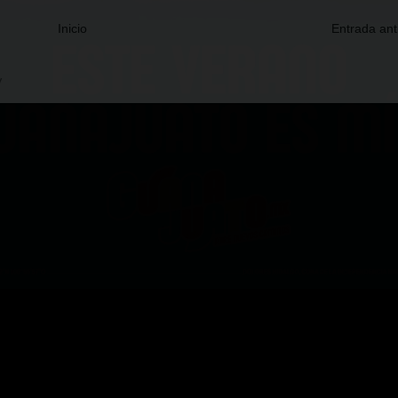
Inicio
Entrada ant
V