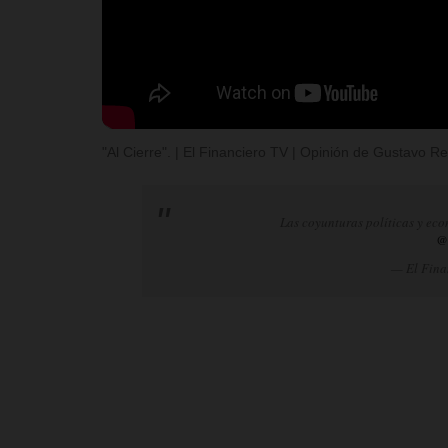
"Al Cierre". | El Financiero TV | Opinión de Gustavo 
Las coyunturas políticas y eco
@
— El Fina