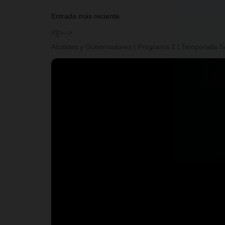
Entrada más reciente
//]]>-->
Alcaldes y Gobernadores | Programa 2 | Temporada I