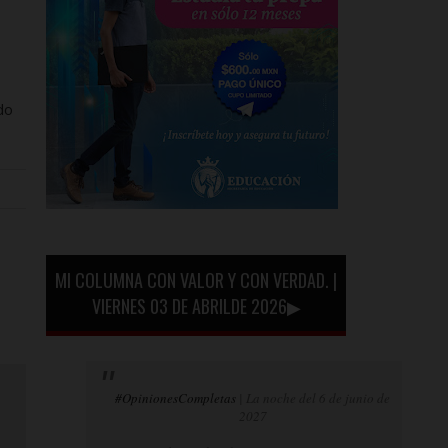
do
MI COLUMNA CON VALOR Y CON VERDAD. |
VIERNES 03 DE ABRILDE 2026▶
#OpinionesCompletas
| La noche del 6 de junio de
2027