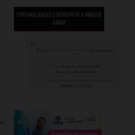
PERSONALIDADES | ENTREVISTA A ENRIQUE
GARAY
🛑¿Quieres ver la entrevista con
@quiquegaray
?
👇👇
Click:
https://t.co/bj7t05yOOs
https://t.co/NrsCvK83RJ
— Gustavo Rentería (@GustavoRenteria)
December 15, 2025
ad