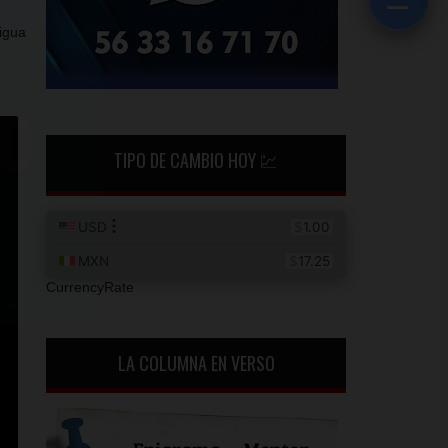
☰
igua
TIPO DE CAMBIO HOY 💹
CurrencyRate
LA COLUMNA EN VERSO