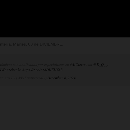
Rentería. Martes, 03 de DICIEMBRE.
nómicas son analizadas por especialistas en
#AlCierre
con
@E_Q_
y
LKourchenko
.
https://t.co/az4DKEUYbB
nciero TV (@ElFinancieroTv)
December 4, 2024