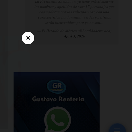
La Presidenta Sheinbaum ya tiene prácticamente
los nombres y apellidos de esos 17 personajes que
contenderán por las gubernaturas, con una
característica fundamental: verdes y petistas,
serán bienvenidos; pero ya no son…
— El Heraldo de México (@heraldodemexico)
April 3, 2026
×
☰