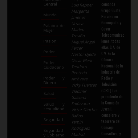
comanda
Central
Luis Repper
Grupo Guste,
Margarita
Mundo
Paraíso en
Jiménez
Guanajuato y
Urraca
Palabra de
Gusar
Marlen
Mujer
Telecomunicac
Treviño
iones, todas
Pasión
Miguel Ángel
ellas S.A. de
Ferrer
Poder
C.V. En la
Néstor Ojeda
Cámara
Oscar Glenn
Poder
Nacional de la
Teodoro
Ciudadano
Industria de
Rentería
Radio y
Poder y
Arróyave
Dinero
Televisión
Vicky Fuentes
(CIRT) fue
Vladimir
Salud
presidente de
Galeana
la Comisión
Solórzano
Salud y
Juvenil,
sexualidad
Víctor Sánchez
consejero y
Baños
Seguridad
tesorero del
Yamiri
Consejo
Rodríguez
Seguridad
Consultivo, y
Madrid
y Gobierno