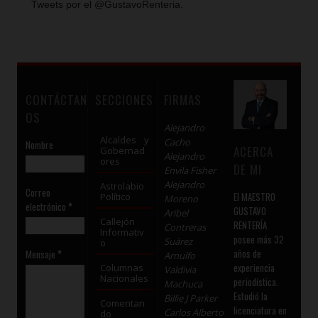
Tweets por el @GustavoRenteria.
CONTÁCTAN
SECCIONES
FIRMAS
OS
Alejandro
Alcaldes y
Cacho
Nombre
ACERCA
Gobernad
Alejandro
ores
DE MI
Envila Fisher
Alejandro
Astrolabio
Correo
El MAESTRO
Político
Moreno
electrónico
*
GUSTAVO
Aribel
Callejón
RENTERÍA
Contreras
Informativ
posee más 32
Suárez
o
años de
Mensaje
*
Arnulfo
experiencia
Columnas
Valdivia
Nacionales
periodística.
Machuca
Estudió la
Billie J Parker
Comentan
licenciatura en
Carlos Alberto
do