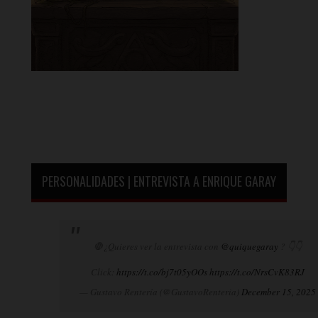
PERSONALIDADES | ENTREVISTA A ENRIQUE GARAY
🛑¿Quieres ver la entrevista con
@quiquegaray
? 👇👇
Click:
https://t.co/bj7t05yOOs
https://t.co/NrsCvK83RJ
— Gustavo Rentería (@GustavoRenteria)
December 15, 2025