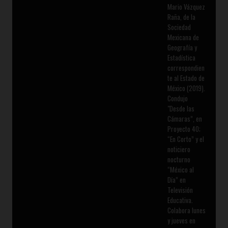
Mario Vázquez
Raña, de la
Sociedad
Mexicana de
Geografía y
Estadística
correspondien
te al Estado de
México (2019).
Condujo
"Desde las
Cámaras”, en
Proyecto 40;
“En Corto” y el
noticiero
nocturno
“México al
Día” en
Televisión
Educativa.
Colabora lunes
y jueves en