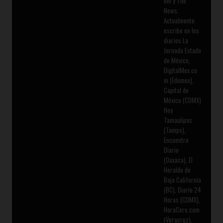
om y The
News.
Actualmente
escribe en los
diarios La
Jornada Estado
de México,
DigitalMex.co
m (Edomex),
Capital de
México (CDMX)
Hoy
Tamaulipas
(Tamps),
Encuentro
Diario
(Oaxaca), El
Heraldo de
Baja California
(BC), Diario 24
Horas (CDMX),
HoraCero.com
(Veracruz),