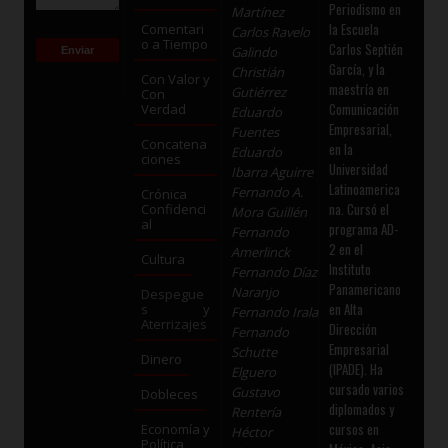
Periodismo en
Martínez
la Escuela
Comentari
Carlos Ravelo
o a Tiempo
Carlos Septién
Galindo
García, y la
Christián
Con Valor y
maestría en
Gutiérrez
Con
Comunicación
Verdad
Eduardo
Empresarial,
Fuentes
Concatena
en la
Eduardo
ciones
Universidad
Ibarra Aguirre
Latinoamerica
Fernando A.
Crónica
na. Cursó el
Confidenci
Mora Guillén
al
programa AD-
Fernando
2 en el
Amerlinck
Cultura
Instituto
Fernando Díaz
Panamericano
Naranjo
Despegue
en Alta
s y
Fernando Irala
Aterrizajes
Dirección
Fernando
Empresarial
Schutte
Dinero
(IPADE). Ha
Elguero
cursado varios
Gustavo
Dobleces
diplomados y
Rentería
cursos en
Economía y
Héctor
Política