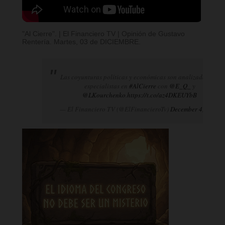
"Al Cierre". | El Financiero TV | Opinión de Gustavo
Rentería. Martes, 03 de DICIEMBRE.
Las coyunturas políticas y económicas son analizadas por
especialistas en
#AlCierre
con
@E_Q_
y
@LKourchenko
.
https://t.co/az4DKEUYbB
— El Financiero TV (@ElFinancieroTv)
December 4, 2024