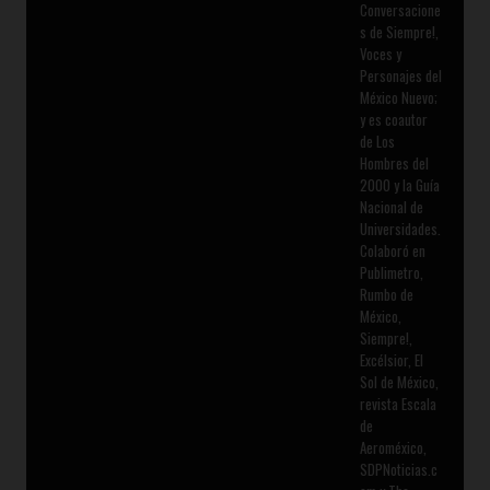
Conversacione
s de Siempre!,
Voces y
Personajes del
México Nuevo;
y es coautor
de Los
Hombres del
2000 y la Guía
Nacional de
Universidades.
Colaboró en
Publimetro,
Rumbo de
México,
Siempre!,
Excélsior, El
Sol de México,
revista Escala
de
Aeroméxico,
SDPNoticias.c