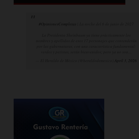
#OpinionesCompletas
| La noche del 6 de junio de 2027
La Presidenta Sheinbaum ya tiene prácticamente los
nombres y apellidos de esos 17 personajes que contenderán
por las gubernaturas, con una característica fundamental:
verdes y petistas, serán bienvenidos; pero ya no son…
— El Heraldo de México (@heraldodemexico)
April 3, 2026