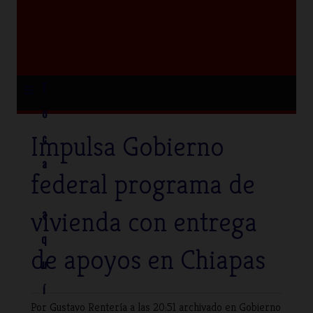
≡
T
o
Impulsa Gobierno
c
a
federal programa de
vivienda con entrega
a
q
de apoyos en Chiapas
u
í
Por Gustavo Rentería
a las 20:51 archivado en
Gobierno