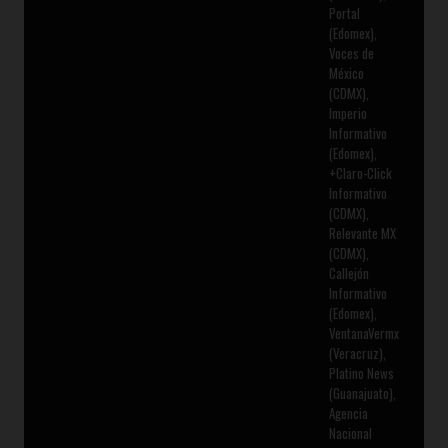
Portal
(Edomex),
Voces de
México
(CDMX),
Imperio
Informativo
(Edomex),
+Claro-Click
Informativo
(CDMX),
Relevante MX
(CDMX),
Callejón
Informativo
(Edomex),
VentanaVermx
(Veracruz),
Platino News
(Guanajuato),
Agencia
Nacional