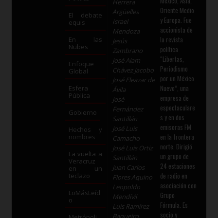
México, Asia,
Herrera
Oriente Medio
Argüelles
El debate
y Europa. Fue
Israel
equis
accionista de
Mendoza
la revista
En las
Jesús
Nubes
política
Zambrano
“Libertas,
José Alam
Enfoque
Periodismo
Chávez Jacobo
Global
por un México
José Eleazar de
Nuevo”, una
Esfera
Ávila
Pública
empresa de
José
espectaculare
Fernández
Gobierno
s y en dos
Santillán
emisoras FM
José Luis
Hechos y
en la frontera
nombres
Camacho
norte. Dirigió
José Luis Ortiz
La vuelta a
un grupo de
Santillán
Veracruz
24 estaciones
Juan Carlos
en un
de radio en
teclazo
Flores Aquino
asociación con
Leopoldo
LoMásLeíd
Grupo
Mendívil
o
Fórmula. Es
Luis Ramírez
socio y
Baqueiro
Metrópoli