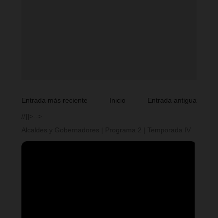
Entrada más reciente
Inicio
Entrada antigua
//]]>-->
Alcaldes y Gobernadores | Programa 2 | Temporada IV