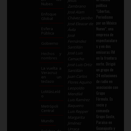
Jesús
Nubes
política
Zambrano
“Libertas,
José Alam
Enfoque
Periodismo
Chávez Jacobo
Global
por un México
José Eleazar de
Nuevo”, una
Esfera
Ávila
Pública
empresa de
José
espectaculare
Fernández
Gobierno
s y en dos
Santillán
emisoras FM
José Luis
Hechos y
en la frontera
nombres
Camacho
norte. Dirigió
José Luis Ortiz
La vuelta a
un grupo de
Santillán
Veracruz
24 estaciones
Juan Carlos
en un
de radio en
teclazo
Flores Aquino
asociación con
Leopoldo
LoMásLeíd
Grupo
Mendívil
o
Fórmula. Es
Luis Ramírez
socio y
Baqueiro
Metrópoli
comanda
Central
Luis Repper
Grupo Guste,
Margarita
Mundo
Paraíso en
Jiménez
Guanajuato y
Urraca
Palabra de