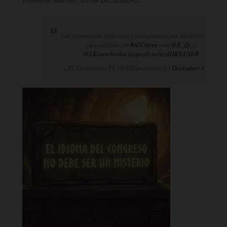
Rentería. Martes, 03 de DICIEMBRE.
Las coyunturas políticas y económicas son analizadas por
especialistas en
#AlCierre
con
@E_Q_
y
@LKourchenko
.
https://t.co/az4DKEUYbB
— El Financiero TV (@ElFinancieroTv)
December 4, 2024