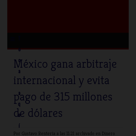
≡
T
o
México gana arbitraje
c
a
internacional y evita
pago de 315 millones
a
q
de dólares
u
í
Por Gustavo Rentería
a las 11:21 archivado en
Dinero