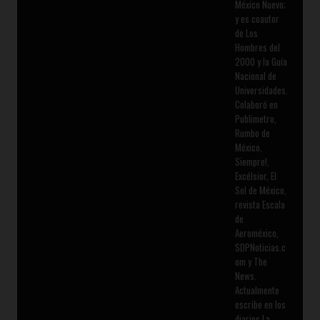
México Nuevo;
y es coautor
de Los
Hombres del
2000 y la Guía
Nacional de
Universidades.
Colaboró en
Publimetro,
Rumbo de
México,
Siempre!,
Excélsior, El
Sol de México,
revista Escala
de
Aeroméxico,
SDPNoticias.c
om y The
News.
Actualmente
escribe en los
diarios La