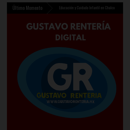
Último Momento
 contempla nuevo Centro de Educación y Cuidado Infantil en Chalco
»
Sheinbaum presen