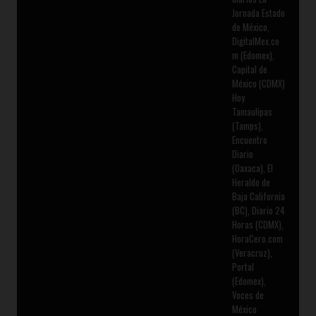
Jornada Estado
de México,
DigitalMex.co
m (Edomex),
Capital de
México (CDMX)
Hoy
Tamaulipas
(Tamps),
Encuentro
Diario
(Oaxaca), El
Heraldo de
Baja California
(BC), Diario 24
Horas (CDMX),
HoraCero.com
(Veracruz),
Portal
(Edomex),
Voces de
México