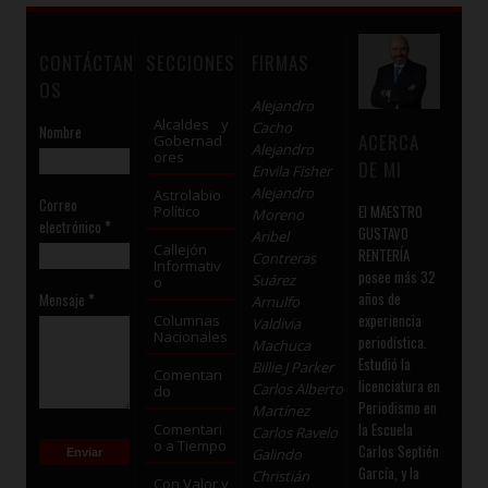
CONTÁCTAN
SECCIONES
FIRMAS
OS
Alejandro
Alcaldes y
Cacho
Nombre
ACERCA
Gobernad
Alejandro
ores
DE MI
Envila Fisher
Alejandro
Astrolabio
Correo
El MAESTRO
Político
Moreno
electrónico
*
GUSTAVO
Aribel
Callejón
RENTERÍA
Contreras
Informativ
posee más 32
Suárez
o
años de
Mensaje
*
Arnulfo
experiencia
Columnas
Valdivia
Nacionales
periodística.
Machuca
Estudió la
Billie J Parker
Comentan
licenciatura en
Carlos Alberto
do
Periodismo en
Martínez
la Escuela
Comentari
Carlos Ravelo
o a Tiempo
Carlos Septién
Galindo
García, y la
Christián
Con Valor y