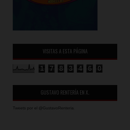
VISITAS A ESTA PÁGINA
1
7
8
3
4
6
0
GUSTAVO RENTERÍA EN X.
Tweets por el @GustavoRenteria.