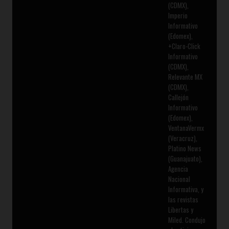
(CDMX),
Imperio
Informativo
(Edomex),
+Claro-Click
Informativo
(CDMX),
Relevante MX
(CDMX),
Callejón
Informativo
(Edomex),
VentanaVermx
(Veracruz),
Platino News
(Guanajuato),
Agencia
Nacional
Informativa, y
las revistas
Libertas y
Miled. Condujo