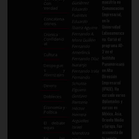
maestría en
Gutiérrez
Con
Comunicación
Verdad
Eduardo
Empresarial,
Fuentes
Concatena
en la
Eduardo
ciones
Universidad
Ibarra Aguirre
Latinoamerica
Fernando A.
Crónica
na. Cursó el
Confidenci
Mora Guillén
al
programa AD-
Fernando
2 en el
Amerlinck
Cultura
Instituto
Fernando Díaz
Panamericano
Naranjo
Despegue
en Alta
s y
Fernando Irala
Aterrizajes
Dirección
Fernando
Empresarial
Schutte
Dinero
(IPADE). Ha
Elguero
cursado varios
Gustavo
Dobleces
diplomados y
Rentería
cursos en
Economía y
Héctor
Política
México, Asia,
Herrera
Oriente Medio
Argüelles
El debate
y Europa. Fue
Israel
equis
accionista de
Mendoza
la revista
En las