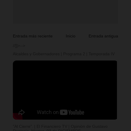
Entrada más reciente
Inicio
Entrada antigua
//]]>-->
Alcaldes y Gobernadores | Programa 2 | Temporada IV
"Al Cierre". | El Financiero TV | Opinión de Gustavo