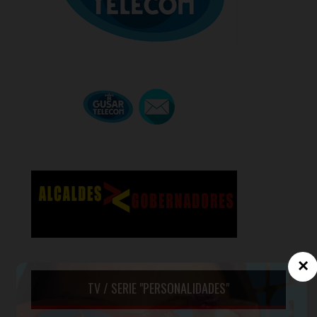
×
TV / SERIE "PERSONALIDADES"