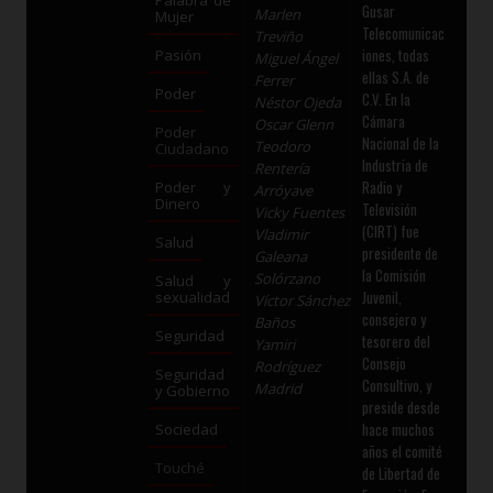
Gusar
Marlen
Mujer
Telecomunicac
Treviño
iones, todas
Pasión
Miguel Ángel
ellas S.A. de
Ferrer
Poder
C.V. En la
Néstor Ojeda
Cámara
Oscar Glenn
Poder
Nacional de la
Teodoro
Ciudadano
Industria de
Rentería
Radio y
Poder y
Arróyave
Dinero
Televisión
Vicky Fuentes
(CIRT) fue
Vladimir
Salud
presidente de
Galeana
la Comisión
Solórzano
Salud y
Juvenil,
sexualidad
Víctor Sánchez
consejero y
Baños
Seguridad
tesorero del
Yamiri
Consejo
Rodríguez
Seguridad
Consultivo, y
Madrid
y Gobierno
preside desde
hace muchos
Sociedad
años el comité
Touché
de Libertad de