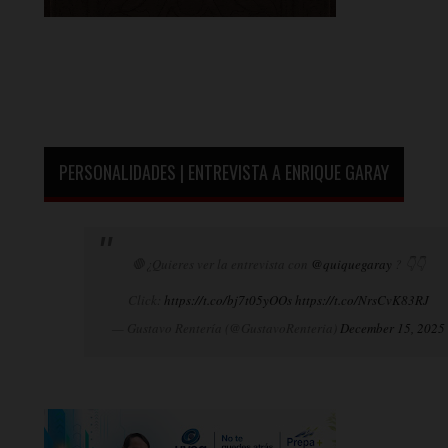
PERSONALIDADES | ENTREVISTA A ENRIQUE GARAY
🛑¿Quieres ver la entrevista con
@quiquegaray
? 👇👇
Click:
https://t.co/bj7t05yOOs
https://t.co/NrsCvK83RJ
— Gustavo Rentería (@GustavoRenteria)
December 15, 2025