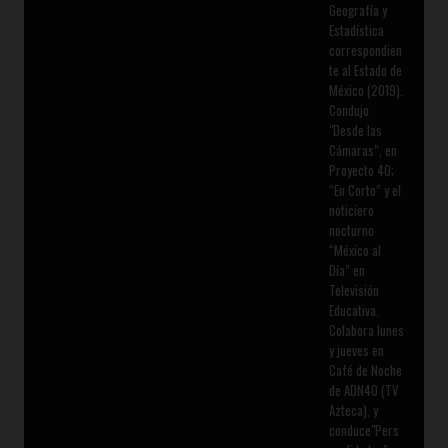
Geografía y
Estadística
correspondien
te al Estado de
México (2019).
Condujo
"Desde las
Cámaras”, en
Proyecto 40;
“En Corto” y el
noticiero
nocturno
“México al
Día” en
Televisión
Educativa.
Colabora lunes
y jueves en
Café de Noche
de ADN40 (TV
Azteca), y
conduce"Pers