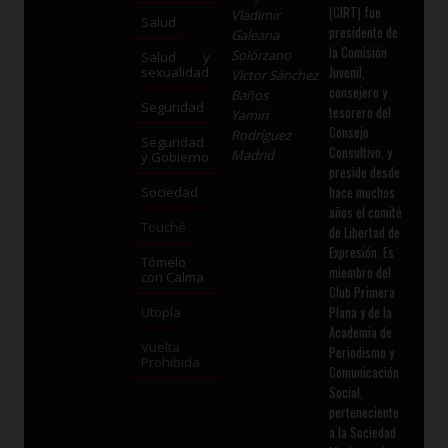
(CIRT) fue
Vladimir
Salud
presidente de
Galeana
la Comisión
Solórzano
Salud y
Juvenil,
sexualidad
Víctor Sánchez
consejero y
Baños
Seguridad
tesorero del
Yamiri
Consejo
Rodríguez
Seguridad
Consultivo, y
Madrid
y Gobierno
preside desde
hace muchos
Sociedad
años el comité
Touché
de Libertad de
Expresión. Es
Tómelo
miembro del
con Calma
Club Primera
Plana y de la
Utopía
Academia de
Vuelta
Periodismo y
Prohibida
Comunicación
Social,
perteneciente
a la Sociedad