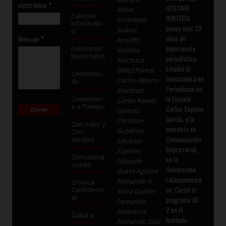
electrónico
*
GUSTAVO
Aribel
Callejón
RENTERÍA
Contreras
Informativ
posee más 32
Suárez
o
años de
Mensaje
*
Arnulfo
experiencia
Columnas
Valdivia
Nacionales
periodística.
Machuca
Estudió la
Billie J Parker
Comentan
licenciatura en
Carlos Alberto
do
Periodismo en
Martínez
la Escuela
Comentari
Carlos Ravelo
o a Tiempo
Carlos Septién
Galindo
García, y la
Christián
Con Valor y
maestría en
Gutiérrez
Con
Comunicación
Verdad
Eduardo
Empresarial,
Fuentes
Concatena
en la
Eduardo
ciones
Universidad
Ibarra Aguirre
Latinoamerica
Fernando A.
Crónica
na. Cursó el
Confidenci
Mora Guillén
al
programa AD-
Fernando
2 en el
Amerlinck
Cultura
Instituto
Fernando Díaz