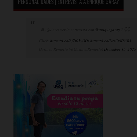
PERSONALIDADES | ENTREVISTA A ENRIQUE GARAY
🛑¿Quieres ver la entrevista con
@quiquegaray
? 👇👇
Click:
https://t.co/bj7t05yOOs
https://t.co/NrsCvK83RJ
— Gustavo Rentería (@GustavoRenteria)
December 15, 2025