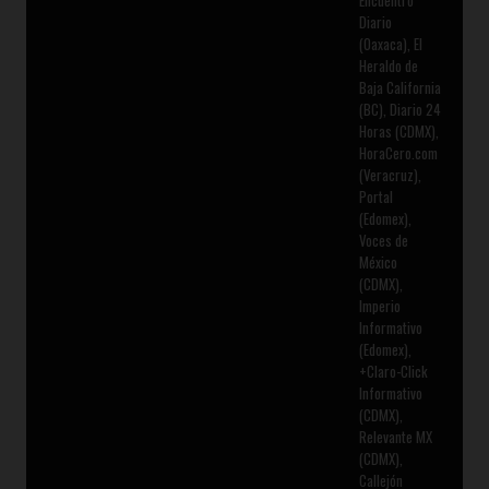
Encuentro
Diario
(Oaxaca), El
Heraldo de
Baja California
(BC), Diario 24
Horas (CDMX),
HoraCero.com
(Veracruz),
Portal
(Edomex),
Voces de
México
(CDMX),
Imperio
Informativo
(Edomex),
+Claro-Click
Informativo
(CDMX),
Relevante MX
(CDMX),
Callejón