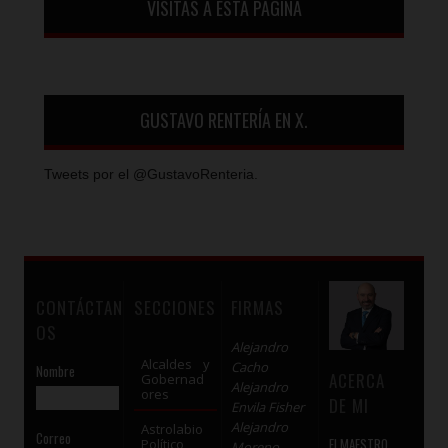
VISITAS A ESTA PÁGINA
GUSTAVO RENTERÍA EN X.
Tweets por el @GustavoRenteria.
CONTÁCTAN
SECCIONES
FIRMAS
OS
Alejandro
Alcaldes y
Cacho
Nombre
ACERCA
Gobernad
Alejandro
ores
DE MI
Envila Fisher
Alejandro
Astrolabio
Correo
El MAESTRO
Político
Moreno