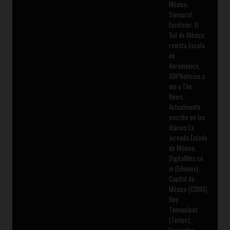
México,
Siempre!,
Excélsior, El
Sol de México,
revista Escala
de
Aeroméxico,
SDPNoticias.c
om y The
News.
Actualmente
escribe en los
diarios La
Jornada Estado
de México,
DigitalMex.co
m (Edomex),
Capital de
México (CDMX)
Hoy
Tamaulipas
(Tamps),