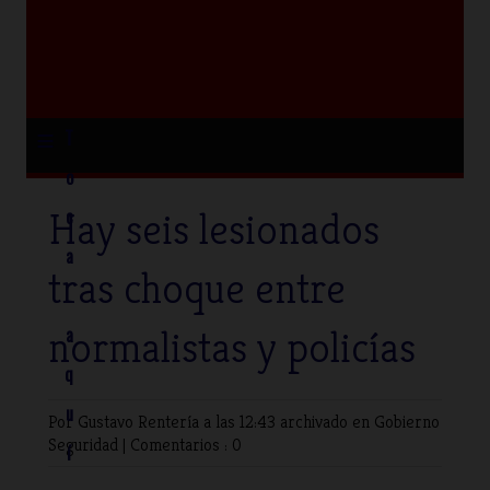
≡
T
o
Hay seis lesionados
c
a
tras choque entre
normalistas y policías
a
q
u
Por Gustavo Rentería
a las 12:43 archivado en
Gobierno
Seguridad
|
Comentarios : 0
í