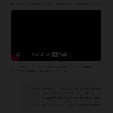
Alcaldes y Gobernadores | Programa 2 | Temporada IV
"Al Cierre". | El Financiero TV | Opinión de Gustavo
Rentería. Martes, 03 de DICIEMBRE.
Las coyunturas políticas y económicas son analizadas por
especialistas en
#AlCierre
con
@E_Q_
y
@LKourchenko
.
https://t.co/az4DKEUYbB
— El Financiero TV (@ElFinancieroTv)
December 4, 2024