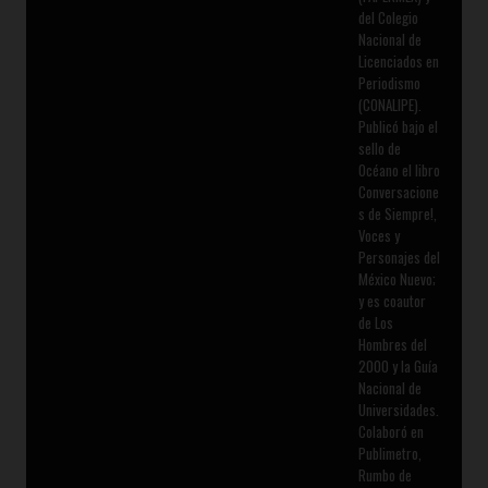
del Colegio
Nacional de
Licenciados en
Periodismo
(CONALIPE).
Publicó bajo el
sello de
Océano el libro
Conversacione
s de Siempre!,
Voces y
Personajes del
México Nuevo;
y es coautor
de Los
Hombres del
2000 y la Guía
Nacional de
Universidades.
Colaboró en
Publimetro,
Rumbo de