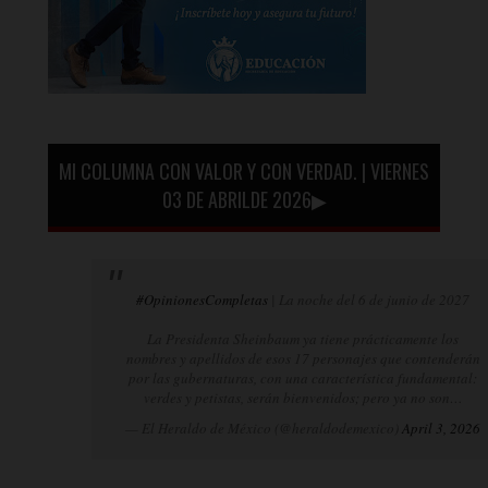
MI COLUMNA CON VALOR Y CON VERDAD. | VIERNES
03 DE ABRILDE 2026▶
#OpinionesCompletas
| La noche del 6 de junio de 2027
La Presidenta Sheinbaum ya tiene prácticamente los
nombres y apellidos de esos 17 personajes que contenderán
por las gubernaturas, con una característica fundamental:
verdes y petistas, serán bienvenidos; pero ya no son…
— El Heraldo de México (@heraldodemexico)
April 3, 2026