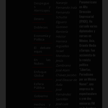
Panamericano
Naranjo
Despegue
en Alta
s y
Fernando Irala
Aterrizajes
Dirección
Fernando
Empresarial
Schutte
Dinero
(IPADE). Ha
Elguero
cursado varios
Gustavo
Dobleces
diplomados y
Rentería
cursos en
Economía y
Héctor
Política
México, Asia,
Herrera
Oriente Medio
Argüelles
El debate
y Europa. Fue
Israel
equis
accionista de
Mendoza
la revista
En las
Jesús
Nubes
política
Zambrano
“Libertas,
José Alam
Enfoque
Periodismo
Chávez Jacobo
Global
por un México
José Eleazar de
Nuevo”, una
Esfera
Ávila
Pública
empresa de
José
espectaculare
Fernández
Gobierno
s y en dos
Santillán
emisoras FM
José Luis
Hechos y