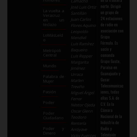
en la frontera
nombres
Camacho
norte. Dirigió
José Luis Ortiz
La vuelta a
un grupo de
Santillán
Veracruz
24 estaciones
Juan Carlos
en un
de radio en
teclazo
Flores Aquino
asociación con
Leopoldo
LoMásLeíd
Grupo
Mendívil
o
Fórmula. Es
Luis Ramírez
socio y
Baqueiro
Metrópoli
comanda
Central
Luis Repper
Grupo Guste,
Margarita
Mundo
Paraíso en
Jiménez
Guanajuato y
Urraca
Palabra de
Gusar
Marlen
Mujer
Telecomunicac
Treviño
iones, todas
Pasión
Miguel Ángel
ellas S.A. de
Ferrer
Poder
C.V. En la
Néstor Ojeda
Cámara
Oscar Glenn
Poder
Nacional de la
Teodoro
Ciudadano
Industria de
Rentería
Radio y
Poder y
Arróyave
Dinero
Televisión
Vicky Fuentes