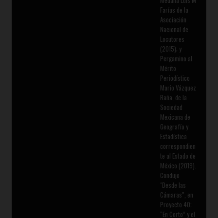
Medalla Luis M
Farías de la
Asociación
Nacional de
Locutores
(2015); y
Pergamino al
Mérito
Periodístico
Mario Vázquez
Raña, de la
Sociedad
Mexicana de
Geografía y
Estadística
correspondien
te al Estado de
México (2019).
Condujo
"Desde las
Cámaras”, en
Proyecto 40;
“En Corto” y el