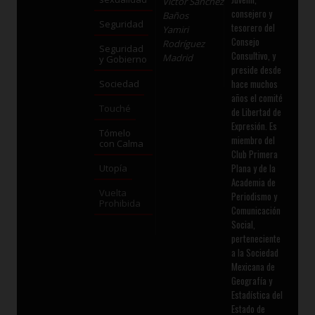
Víctor Sánchez
consejero y
Baños
Seguridad
tesorero del
Yamiri
Consejo
Rodríguez
Seguridad
Consultivo, y
Madrid
y Gobierno
preside desde
hace muchos
Sociedad
años el comité
Touché
de Libertad de
Expresión. Es
Tómelo
miembro del
con Calma
Club Primera
Plana y de la
Utopía
Academia de
Vuelta
Periodismo y
Prohibida
Comunicación
Social,
perteneciente
a la Sociedad
Mexicana de
Geografía y
Estadística del
Estado de