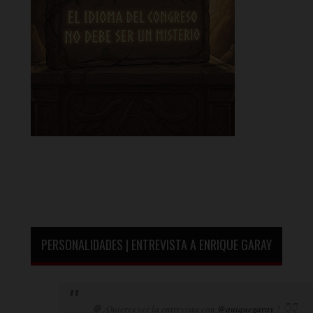
PERSONALIDADES | ENTREVISTA A ENRIQUE GARAY
🛑¿Quieres ver la entrevista con
@quiquegaray
? 👇👇