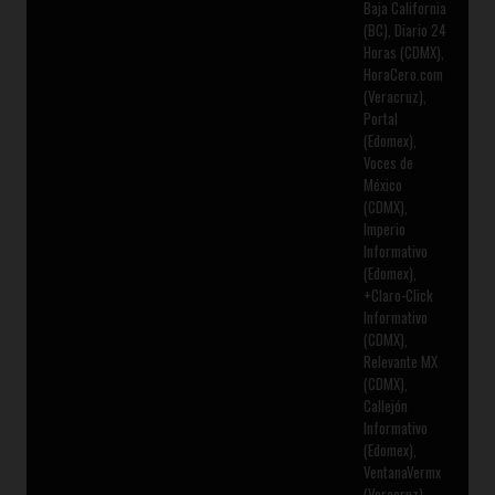
Baja California
(BC), Diario 24
Horas (CDMX),
HoraCero.com
(Veracruz),
Portal
(Edomex),
Voces de
México
(CDMX),
Imperio
Informativo
(Edomex),
+Claro-Click
Informativo
(CDMX),
Relevante MX
(CDMX),
Callejón
Informativo
(Edomex),
VentanaVermx
(Veracruz),