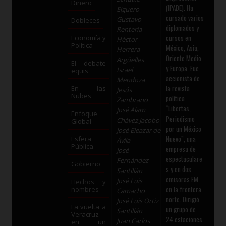
Dinero
(IPADE). Ha
Elguero
cursado varios
Gustavo
Dobleces
diplomados y
Rentería
cursos en
Economía y
Héctor
Política
México, Asia,
Herrera
Oriente Medio
Argüelles
El debate
y Europa. Fue
Israel
equis
accionista de
Mendoza
la revista
En las
Jesús
Nubes
política
Zambrano
“Libertas,
José Alam
Enfoque
Periodismo
Chávez Jacobo
Global
por un México
José Eleazar de
Nuevo”, una
Esfera
Ávila
Pública
empresa de
José
espectaculare
Fernández
Gobierno
s y en dos
Santillán
emisoras FM
José Luis
Hechos y
en la frontera
nombres
Camacho
norte. Dirigió
José Luis Ortiz
La vuelta a
un grupo de
Santillán
Veracruz
24 estaciones
Juan Carlos
en un