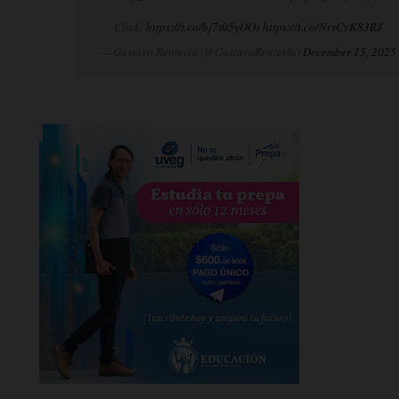
Click:
https://t.co/bj7t05yOOs
https://t.co/NrsCvK83RJ
— Gustavo Rentería (@GustavoRenteria)
December 15, 2025