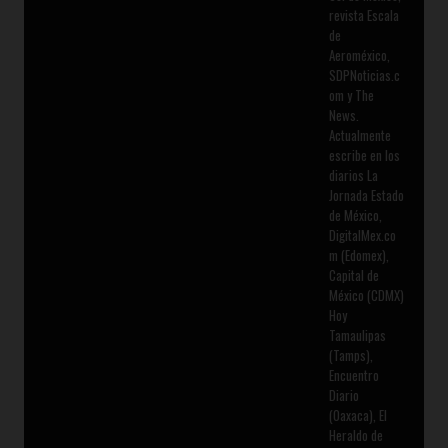
revista Escala
de
Aeroméxico,
SDPNoticias.c
om y The
News.
Actualmente
escribe en los
diarios La
Jornada Estado
de México,
DigitalMex.co
m (Edomex),
Capital de
México (CDMX)
Hoy
Tamaulipas
(Tamps),
Encuentro
Diario
(Oaxaca), El
Heraldo de