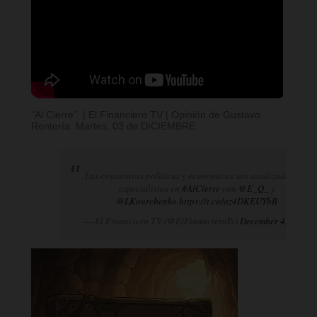
"Al Cierre". | El Financiero TV | Opinión de Gustavo
Rentería. Martes, 03 de DICIEMBRE.
Las coyunturas políticas y económicas son analizadas por
especialistas en
#AlCierre
con
@E_Q_
y
@LKourchenko
.
https://t.co/az4DKEUYbB
— El Financiero TV (@ElFinancieroTv)
December 4, 2024