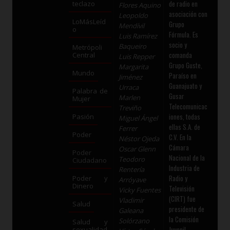
de radio en
teclazo
Flores Aquino
asociación con
Leopoldo
LoMásLeíd
Grupo
Mendívil
o
Fórmula. Es
Luis Ramírez
socio y
Baqueiro
Metrópoli
comanda
Central
Luis Repper
Grupo Guste,
Margarita
Mundo
Paraíso en
Jiménez
Guanajuato y
Urraca
Palabra de
Gusar
Marlen
Mujer
Telecomunicac
Treviño
iones, todas
Pasión
Miguel Ángel
ellas S.A. de
Ferrer
Poder
C.V. En la
Néstor Ojeda
Cámara
Oscar Glenn
Poder
Nacional de la
Teodoro
Ciudadano
Industria de
Rentería
Radio y
Poder y
Arróyave
Dinero
Televisión
Vicky Fuentes
(CIRT) fue
Vladimir
Salud
presidente de
Galeana
la Comisión
Solórzano
Salud y
Juvenil,
sexualidad