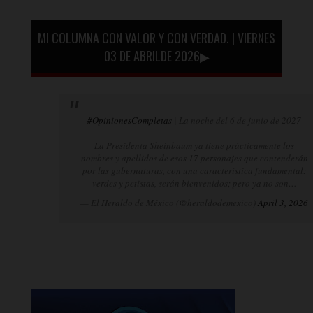
MI COLUMNA CON VALOR Y CON VERDAD. | VIERNES
03 DE ABRILDE 2026▶
#OpinionesCompletas
| La noche del 6 de junio de 2027
La Presidenta Sheinbaum ya tiene prácticamente los
nombres y apellidos de esos 17 personajes que contenderán
por las gubernaturas, con una característica fundamental:
verdes y petistas, serán bienvenidos; pero ya no son…
— El Heraldo de México (@heraldodemexico)
April 3, 2026