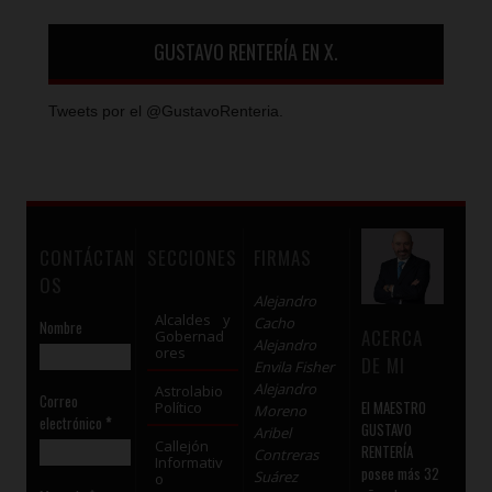
GUSTAVO RENTERÍA EN X.
Tweets por el @GustavoRenteria.
CONTÁCTAN
SECCIONES
FIRMAS
OS
Alejandro
Alcaldes y
Cacho
Nombre
ACERCA
Gobernad
Alejandro
ores
DE MI
Envila Fisher
Alejandro
Astrolabio
Correo
El MAESTRO
Político
Moreno
electrónico
*
GUSTAVO
Aribel
Callejón
RENTERÍA
Contreras
Informativ
posee más 32
Suárez
o