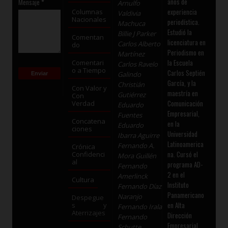
años de
Mensaje
*
Arnulfo
experiencia
Columnas
Valdivia
Nacionales
periodística.
Machuca
Estudió la
Billie J Parker
Comentan
licenciatura en
Carlos Alberto
do
Periodismo en
Martínez
la Escuela
Comentari
Carlos Ravelo
o a Tiempo
Carlos Septién
Galindo
García, y la
Christián
Con Valor y
maestría en
Gutiérrez
Con
Comunicación
Verdad
Eduardo
Empresarial,
Fuentes
Concatena
en la
Eduardo
ciones
Universidad
Ibarra Aguirre
Latinoamerica
Fernando A.
Crónica
na. Cursó el
Confidenci
Mora Guillén
al
programa AD-
Fernando
2 en el
Amerlinck
Cultura
Instituto
Fernando Díaz
Panamericano
Naranjo
Despegue
en Alta
s y
Fernando Irala
Aterrizajes
Dirección
Fernando
Empresarial
Schutte