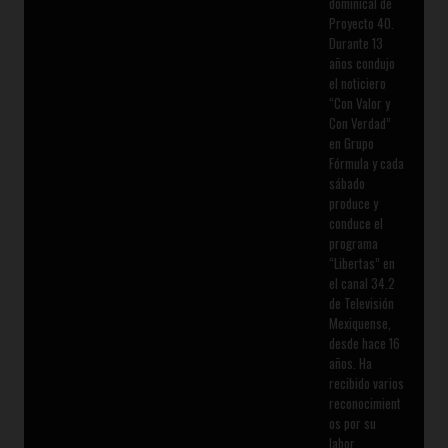
dominical de
Proyecto 40.
Durante 13
años condujo
el noticiero
“Con Valor y
Con Verdad”
en Grupo
Fórmula y cada
sábado
produce y
conduce el
programa
“Libertas” en
el canal 34.2
de Televisión
Mexiquense,
desde hace 16
años. Ha
recibido varios
reconocimient
os por su
labor