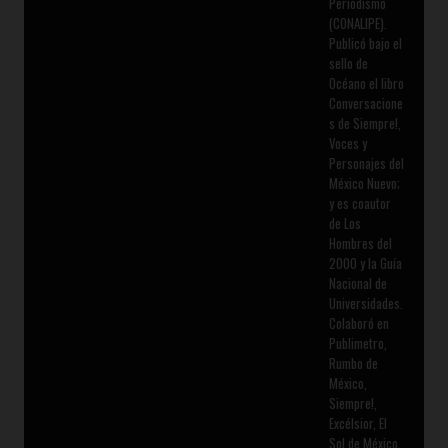
Periodismo
(CONALIPE).
Publicó bajo el
sello de
Océano el libro
Conversacione
s de Siempre!,
Voces y
Personajes del
México Nuevo;
y es coautor
de Los
Hombres del
2000 y la Guía
Nacional de
Universidades.
Colaboró en
Publimetro,
Rumbo de
México,
Siempre!,
Excélsior, El
Sol de México,