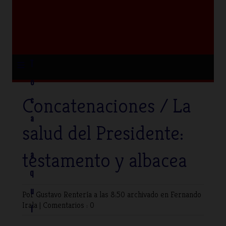
≡
T
o
Concatenaciones / La
c
a
salud del Presidente:
testamento y albacea
a
q
u
Por Gustavo Rentería
a las 8:50 archivado en
Fernando
Irala
|
Comentarios : 0
í