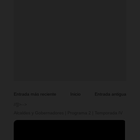
Entrada más reciente
Inicio
Entrada antigua
//]]>-->
Alcaldes y Gobernadores | Programa 2 | Temporada IV