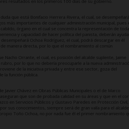
res resultados en los primeros 100 días de su gobierno.
n duda que está Bonifacio Herrera Rivera, el cual, se desempeñar
gos más importantes de cualquier administración municipal, pues 
 cabildo, órgano en el cual se concentra la representación de tod
experiencia y capacidad de hacer política del panista, deberán ayuda
, desempeñará Ochoa Rodríguez, el cual, podrá descargar en él
e de manera directa, por lo que el nombramiento al común
e Nacho Orrante, el cual, es posición del alcalde suplente, Jaime
rubro, por lo que no debería preocuparle a la nueva administraci
proviene de la iniciativa privada y entre ese sector, goza del
 la función pública.
 Javier Chávez en Obras Públicas Municipales o el de Marco
 aseguran que son de probada calidad en su áreas y que en el cor
azco en Servicios Públicos y Gustavo Paredes en Protección Civil,
or sus conocimientos, siempre será de gran valía para el alcalde
el propio Toño Ochoa, no por nada fue él el primer nombramiento 