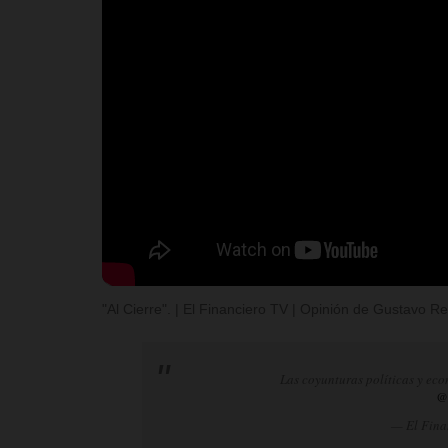
"Al Cierre". | El Financiero TV | Opinión de Gustavo 
Las coyunturas políticas y eco
@
— El Fina