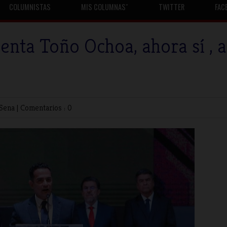
COLUMNISTAS
MIS COLUMNASˇ
TWITTER
FAC
enta Toño Ochoa, ahora sí , a
 Sena
|
Comentarios : 0