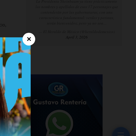
La Presidenta Sheinbaum ya tiene prácticamente
los nombres y apellidos de esos 17 personajes que
contenderán por las gubernaturas, con una
característica fundamental: verdes y petistas,
serán bienvenidos; pero ya no son…
io,
— El Heraldo de México (@heraldodemexico)
April 3, 2026
×
a,
☰