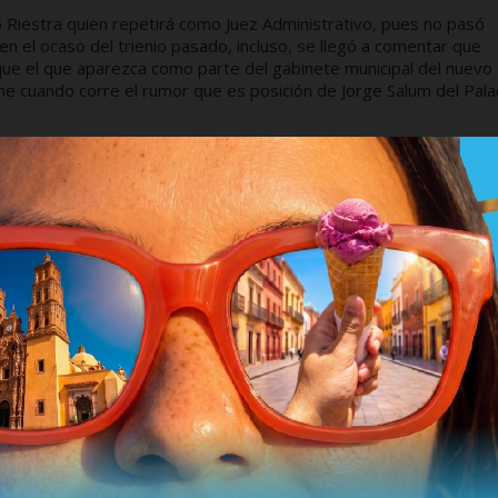
 Riestra quien repetirá como Juez Administrativo, pues no pasó
en el ocaso del trienio pasado, incluso, se llegó a comentar que
que el que aparezca como parte del gabinete municipal del nuevo
e cuando corre el rumor que es posición de Jorge Salum del Palac
 del PRD, recordando que ahora son gobiernos de coalición, por lo
res de quienes completarán el Dream Team de José Antonio Ocho
y mediano plazo, pues las expectativas son muchas y no es para