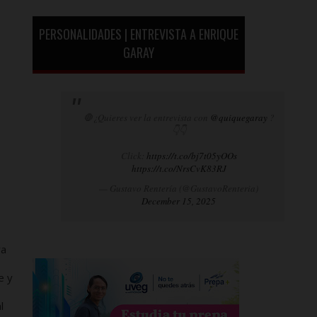
PERSONALIDADES | ENTREVISTA A ENRIQUE
GARAY
🛑¿Quieres ver la entrevista con
@quiquegaray
?
👇👇
Click:
https://t.co/bj7t05yOOs
https://t.co/NrsCvK83RJ
— Gustavo Rentería (@GustavoRenteria)
December 15, 2025
ra
e y
l