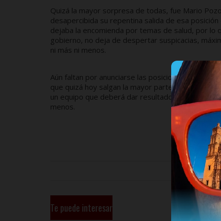
Quizá la mayor sorpresa de todas, fue Mario Pozo
desapercibida su repentina salida de esa posición 
dejaba la encomienda por temas de salud, por lo 
gobierno, no deja de despertar suspicacias, máxim
ni más ni menos.
Aún faltan por anunciarse las posiciones del PRI y
que quizá hoy salgan la mayor parte de los nomb
un equipo que deberá dar resultados en el corto 
menos.
Te puede interesar