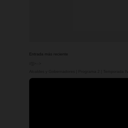
Entrada más reciente
//]]>-->
Alcaldes y Gobernadores | Programa 2 | Temporada I