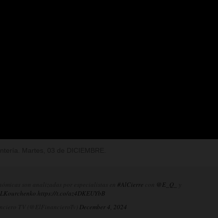
Rentería. Martes, 03 de DICIEMBRE.
nómicas son analizadas por especialistas en
#AlCierre
con
@E_Q_
y
LKourchenko
.
https://t.co/az4DKEUYbB
nciero TV (@ElFinancieroTv)
December 4, 2024