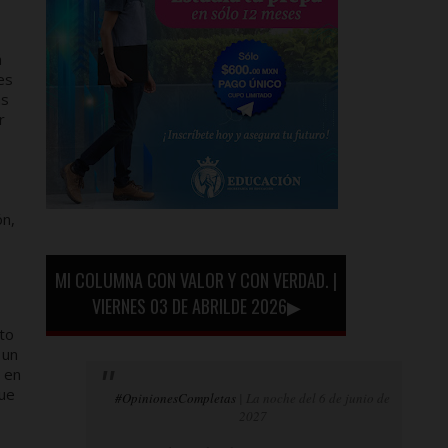
á
es
as
r
ón,
MI COLUMNA CON VALOR Y CON VERDAD. |
VIERNES 03 DE ABRILDE 2026▶
to
 un
 en
que
#OpinionesCompletas
| La noche del 6 de junio de
2027