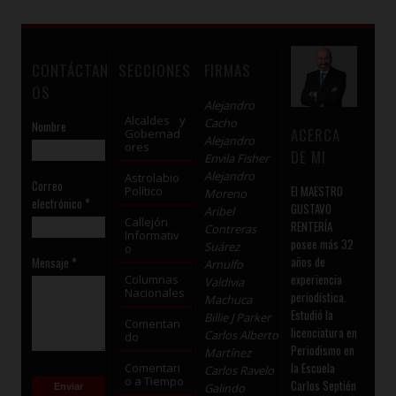
CONTÁCTAN
SECCIONES
FIRMAS
OS
Alejandro
Alcaldes y
Cacho
Nombre
ACERCA
Gobernad
Alejandro
ores
DE MI
Envila Fisher
Alejandro
Astrolabio
Correo
El MAESTRO
Político
Moreno
electrónico
*
GUSTAVO
Aribel
Callejón
RENTERÍA
Contreras
Informativ
posee más 32
Suárez
o
años de
Mensaje
*
Arnulfo
experiencia
Columnas
Valdivia
Nacionales
periodística.
Machuca
Estudió la
Billie J Parker
Comentan
licenciatura en
Carlos Alberto
do
Periodismo en
Martínez
la Escuela
Comentari
Carlos Ravelo
o a Tiempo
Carlos Septién
Galindo