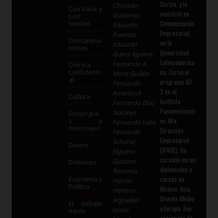
García, y la
Christián
Con Valor y
maestría en
Gutiérrez
Con
Comunicación
Verdad
Eduardo
Empresarial,
Fuentes
Concatena
en la
Eduardo
ciones
Universidad
Ibarra Aguirre
Latinoamerica
Fernando A.
Crónica
na. Cursó el
Confidenci
Mora Guillén
al
programa AD-
Fernando
2 en el
Amerlinck
Cultura
Instituto
Fernando Díaz
Panamericano
Naranjo
Despegue
en Alta
s y
Fernando Irala
Aterrizajes
Dirección
Fernando
Empresarial
Schutte
Dinero
(IPADE). Ha
Elguero
cursado varios
Gustavo
Dobleces
diplomados y
Rentería
cursos en
Economía y
Héctor
Política
México, Asia,
Herrera
Oriente Medio
Argüelles
El debate
y Europa. Fue
Israel
equis
accionista de