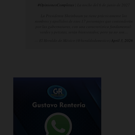
#OpinionesCompletas
| La noche del 6 de junio de 2027
La Presidenta Sheinbaum ya tiene prácticamente los
nombres y apellidos de esos 17 personajes que contenderán
por las gubernaturas, con una característica fundamental:
verdes y petistas, serán bienvenidos; pero ya no son…
— El Heraldo de México (@heraldodemexico)
April 3, 2026