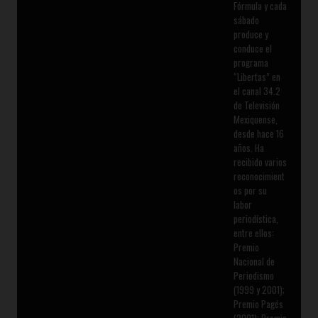
Fórmula y cada
sábado
produce y
conduce el
programa
“Libertas” en
el canal 34.2
de Televisión
Mexiquense,
desde hace 16
años. Ha
recibido varios
reconocimient
os por su
labor
periodística,
entre ellos:
Premio
Nacional de
Periodismo
(1999 y 2001);
Premio Pagés
(2001); Premio