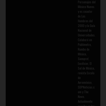
Personajes del
México Nuevo;
y es coautor
de Los
Hombres del
2000 y la Guía
Nacional de
Universidades.
Colaboró en
Publimetro,
Rumbo de
México,
Siempre!,
Excélsior, El
Sol de México,
revista Escala
de
Aeroméxico,
SDPNoticias.c
om y The
News.
Actualmente
escribe en los