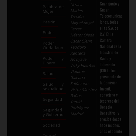
Guanajuato y
Urraca
Palabra de
Gusar
Marlen
Mujer
Telecomunicac
Treviño
iones, todas
Pasión
Miguel Ángel
ellas S.A. de
Ferrer
Poder
C.V. En la
Néstor Ojeda
Cámara
Oscar Glenn
Poder
Nacional de la
Teodoro
Ciudadano
Industria de
Rentería
Radio y
Poder y
Arróyave
Dinero
Televisión
Vicky Fuentes
(CIRT) fue
Vladimir
Salud
presidente de
Galeana
la Comisión
Solórzano
Salud y
Juvenil,
sexualidad
Víctor Sánchez
consejero y
Baños
Seguridad
tesorero del
Yamiri
Consejo
Rodríguez
Seguridad
Consultivo, y
Madrid
y Gobierno
preside desde
hace muchos
Sociedad
años el comité
Touché