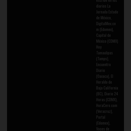
diarios La
Jornada Estado
de México,
DigitalMex.co
m (Edomex),
Capital de
México (CDMX)
Hoy
Tamaulipas
(Tamps),
Encuentro
Diario
(Oaxaca), El
Heraldo de
Baja California
(BC), Diario 24
Horas (CDMX),
HoraCero.com
(Veracruz),
Portal
(Edomex),
Voces de