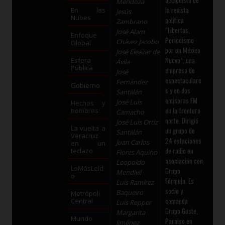
Mendoza
la revista
En las
Jesús
Nubes
política
Zambrano
“Libertas,
José Alam
Enfoque
Periodismo
Chávez Jacobo
Global
por un México
José Eleazar de
Nuevo”, una
Esfera
Ávila
Pública
empresa de
José
espectaculare
Fernández
Gobierno
s y en dos
Santillán
emisoras FM
José Luis
Hechos y
en la frontera
nombres
Camacho
norte. Dirigió
José Luis Ortiz
La vuelta a
un grupo de
Santillán
Veracruz
24 estaciones
Juan Carlos
en un
de radio en
teclazo
Flores Aquino
asociación con
Leopoldo
LoMásLeíd
Grupo
Mendívil
o
Fórmula. Es
Luis Ramírez
socio y
Baqueiro
Metrópoli
comanda
Central
Luis Repper
Grupo Guste,
Margarita
Mundo
Paraíso en
Jiménez