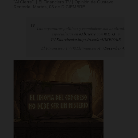
"Al Cierre". | El Financiero TV | Opinión de Gustavo
Rentería. Martes, 03 de DICIEMBRE.
Las coyunturas políticas y económicas son analizadas por
especialistas en
#AlCierre
con
@E_Q_
y
@LKourchenko
.
https://t.co/az4DKEUYbB
— El Financiero TV (@ElFinancieroTv)
December 4, 2024