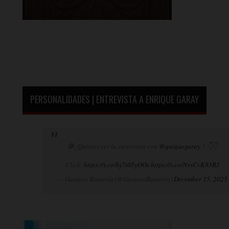
PERSONALIDADES | ENTREVISTA A ENRIQUE GARAY
🛑¿Quieres ver la entrevista con
@quiquegaray
? 👇👇
Click:
https://t.co/bj7t05yOOs
https://t.co/NrsCvK83RJ
— Gustavo Rentería (@GustavoRenteria)
December 15, 2025