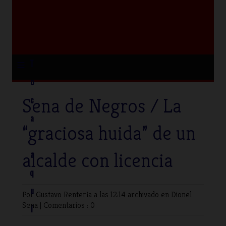
≡
T
o
Sena de Negros / La
c
a
“graciosa huida” de un
alcalde con licencia
a
q
u
Por Gustavo Rentería
a las 12:14 archivado en
Dionel
Sena
|
Comentarios : 0
í