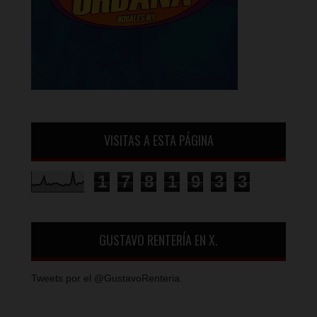
VISITAS A ESTA PÁGINA
1
7
8
1
9
3
3
GUSTAVO RENTERÍA EN X.
Tweets por el @GustavoRenteria.