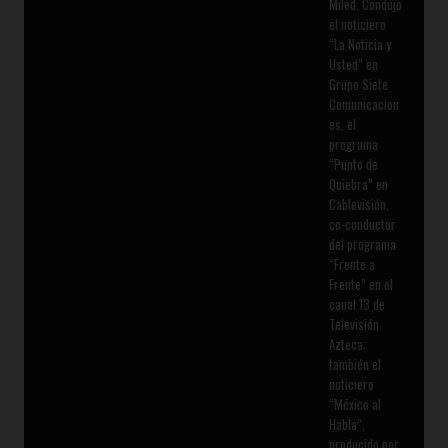
Miled. Condujo
el noticiero
“La Noticia y
Usted” en
Grupo Siete
Comunicacion
es, el
programa
“Punto de
Quiebra” en
Cablevisión,
co-conductor
del programa
“Frente a
Frente” en el
canal 13 de
Televisión
Azteca;
también el
noticiero
“México al
Habla”,
producido por