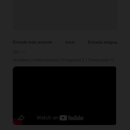
Entrada más reciente
Inicio
Entrada antigua
//]]>-->
Alcaldes y Gobernadores | Programa 2 | Temporada IV