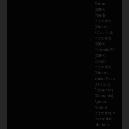
México
(CDMX),
Imperio
Informativo
(Edomex),
+Claro-Click
Informativo
(CDMX),
Relevante MX
(CDMX),
Callejón
Informativo
(Edomex),
VentanaVermx
(Veracruz),
Platino News
(Guanajuato),
Agencia
Nacional
Informativa, y
las revistas
Libertas y