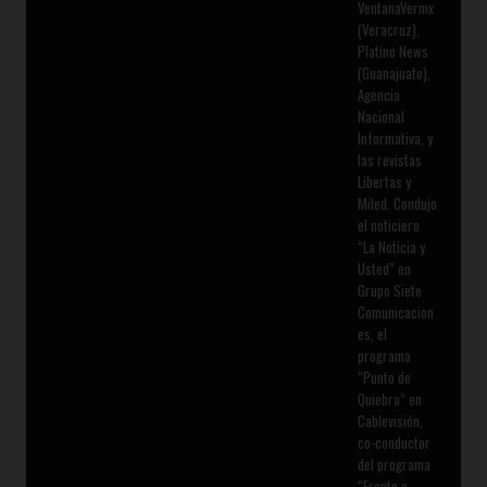
VentanaVermx
(Veracruz),
Platino News
(Guanajuato),
Agencia
Nacional
Informativa, y
las revistas
Libertas y
Miled. Condujo
el noticiero
“La Noticia y
Usted” en
Grupo Siete
Comunicacion
es, el
programa
“Punto de
Quiebra” en
Cablevisión,
co-conductor
del programa
“Frente a