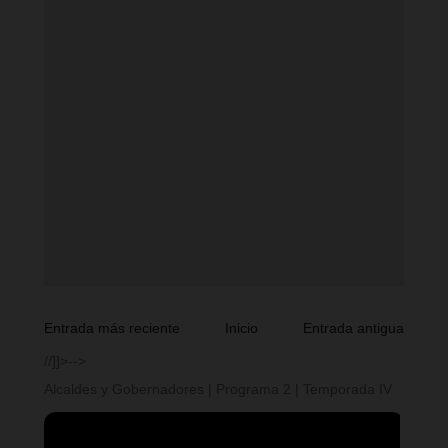
Entrada más reciente
Inicio
Entrada antigua
//]]>-->
Alcaldes y Gobernadores | Programa 2 | Temporada IV