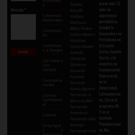
Informativ
posee más 32
Suárez
o
años de
Mensaje
*
Arnulfo
experiencia
Columnas
Valdivia
Nacionales
periodística.
Machuca
Estudió la
Billie J Parker
Comentan
licenciatura en
Carlos Alberto
do
Periodismo en
Martínez
la Escuela
Comentari
Carlos Ravelo
o a Tiempo
Carlos Septién
Galindo
García, y la
Christián
Con Valor y
maestría en
Gutiérrez
Con
Comunicación
Verdad
Eduardo
Empresarial,
Fuentes
Concatena
en la
Eduardo
ciones
Universidad
Ibarra Aguirre
Latinoamerica
Fernando A.
Crónica
na. Cursó el
Confidenci
Mora Guillén
al
programa AD-
Fernando
2 en el
Amerlinck
Cultura
Instituto
Fernando Díaz
Panamericano
Naranjo
Despegue
en Alta
s y
Fernando Irala
Aterrizajes