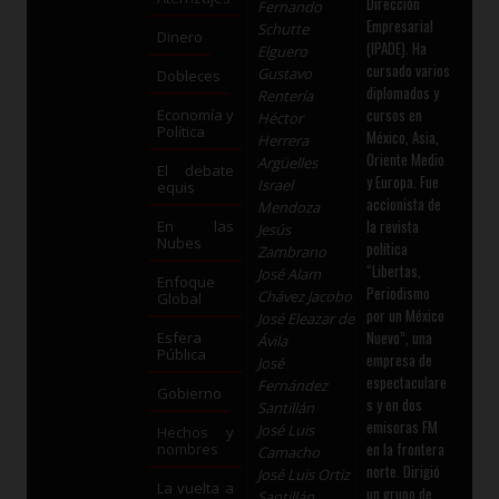
Dirección
Fernando
Empresarial
Schutte
Dinero
(IPADE). Ha
Elguero
cursado varios
Gustavo
Dobleces
diplomados y
Rentería
cursos en
Economía y
Héctor
Política
México, Asia,
Herrera
Oriente Medio
Argüelles
El debate
y Europa. Fue
Israel
equis
accionista de
Mendoza
la revista
En las
Jesús
Nubes
política
Zambrano
“Libertas,
José Alam
Enfoque
Periodismo
Chávez Jacobo
Global
por un México
José Eleazar de
Nuevo”, una
Esfera
Ávila
Pública
empresa de
José
espectaculare
Fernández
Gobierno
s y en dos
Santillán
emisoras FM
José Luis
Hechos y
en la frontera
nombres
Camacho
norte. Dirigió
José Luis Ortiz
La vuelta a
un grupo de
Santillán