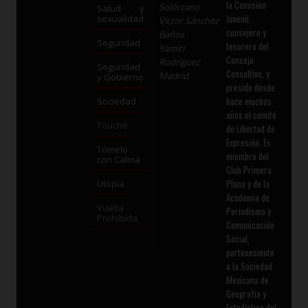
la Comisión
Solórzano
Salud y
Juvenil,
sexualidad
Víctor Sánchez
consejero y
Baños
Seguridad
tesorero del
Yamiri
Consejo
Rodríguez
Seguridad
Consultivo, y
Madrid
y Gobierno
preside desde
hace muchos
Sociedad
años el comité
Touché
de Libertad de
Expresión. Es
Tómelo
miembro del
con Calma
Club Primera
Plana y de la
Utopía
Academia de
Vuelta
Periodismo y
Prohibida
Comunicación
Social,
perteneciente
a la Sociedad
Mexicana de
Geografía y
Estadística del