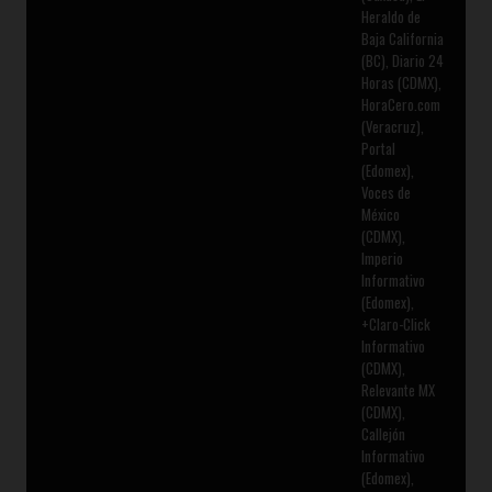
Heraldo de
Baja California
(BC), Diario 24
Horas (CDMX),
HoraCero.com
(Veracruz),
Portal
(Edomex),
Voces de
México
(CDMX),
Imperio
Informativo
(Edomex),
+Claro-Click
Informativo
(CDMX),
Relevante MX
(CDMX),
Callejón
Informativo
(Edomex),