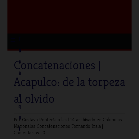
≡
T
o
Concatenaciones |
c
a
Acapulco: de la torpeza
al olvido
a
q
u
Por Gustavo Rentería
a las 1:14 archivado en
Columnas
Nacionales
Concatenaciones
Fernando Irala
|
í
Comentarios : 0