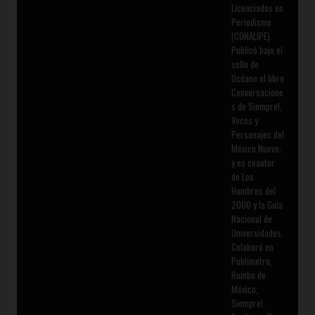
Licenciados en
Periodismo
(CONALIPE).
Publicó bajo el
sello de
Océano el libro
Conversacione
s de Siempre!,
Voces y
Personajes del
México Nuevo;
y es coautor
de Los
Hombres del
2000 y la Guía
Nacional de
Universidades.
Colaboró en
Publimetro,
Rumbo de
México,
Siempre!,