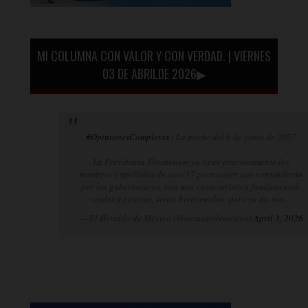
MI COLUMNA CON VALOR Y CON VERDAD. | VIERNES
03 DE ABRILDE 2026▶
#OpinionesCompletas
| La noche del 6 de junio de 2027
La Presidenta Sheinbaum ya tiene prácticamente los
nombres y apellidos de esos 17 personajes que contenderán
por las gubernaturas, con una característica fundamental:
verdes y petistas, serán bienvenidos; pero ya no son…
— El Heraldo de México (@heraldodemexico)
April 3, 2026