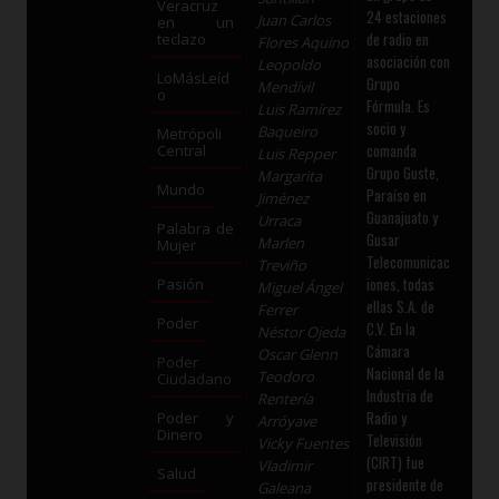
Veracruz
24 estaciones
Juan Carlos
en un
de radio en
teclazo
Flores Aquino
asociación con
Leopoldo
LoMásLeíd
Grupo
Mendívil
o
Fórmula. Es
Luis Ramírez
socio y
Baqueiro
Metrópoli
comanda
Central
Luis Repper
Grupo Guste,
Margarita
Mundo
Paraíso en
Jiménez
Guanajuato y
Urraca
Palabra de
Gusar
Marlen
Mujer
Telecomunicac
Treviño
iones, todas
Pasión
Miguel Ángel
ellas S.A. de
Ferrer
Poder
C.V. En la
Néstor Ojeda
Cámara
Oscar Glenn
Poder
Nacional de la
Teodoro
Ciudadano
Industria de
Rentería
Radio y
Poder y
Arróyave
Dinero
Televisión
Vicky Fuentes
(CIRT) fue
Vladimir
Salud
presidente de
Galeana