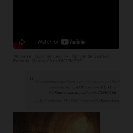
"Al Cierre". | El Financiero TV | Opinión de Gustavo
Rentería. Martes, 03 de DICIEMBRE.
Las coyunturas políticas y económicas son analizadas por
especialistas en
#AlCierre
con
@E_Q_
y
@LKourchenko
.
https://t.co/az4DKEUYbB
— El Financiero TV (@ElFinancieroTv)
December 4, 2024