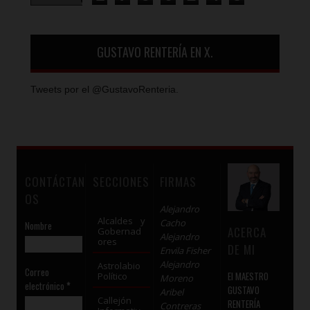
GUSTAVO RENTERÍA EN X.
Tweets por el @GustavoRenteria.
CONTÁCTAN
SECCIONES
FIRMAS
OS
Alejandro
Alcaldes y
Cacho
Nombre
ACERCA
Gobernad
Alejandro
ores
DE MI
Envila Fisher
Alejandro
Astrolabio
Correo
El MAESTRO
Político
Moreno
electrónico
*
GUSTAVO
Aribel
Callejón
RENTERÍA
Contreras