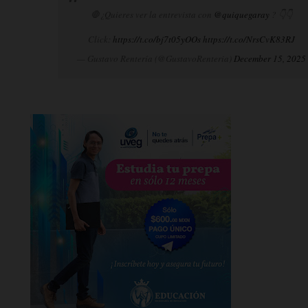
🛑¿Quieres ver la entrevista con
@quiquegaray
? 👇👇
Click:
https://t.co/bj7t05yOOs
https://t.co/NrsCvK83RJ
— Gustavo Rentería (@GustavoRenteria)
December 15, 2025