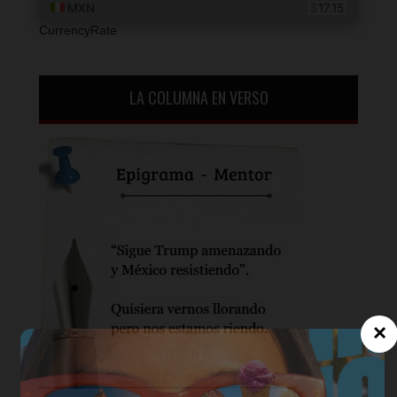
CurrencyRate
LA COLUMNA EN VERSO
×