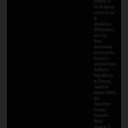
Excélsior, El
Sol de México,
revista Escala
de
Aeroméxico,
SDPNoticias.c
om y The
News.
Actualmente
escribe en los
diarios La
Jornada Estado
de México,
DigitalMex.co
m (Edomex),
Capital de
México (CDMX)
Hoy
Tamaulipas
(Tamps),
Encuentro
Diario
(Oaxaca), El