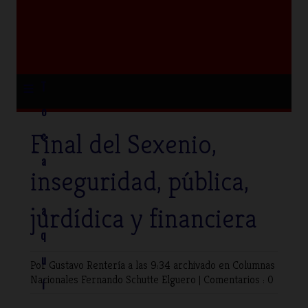
≡
T
o
Final del Sexenio,
c
a
inseguridad, pública,
jurdídica y financiera
a
q
u
Por Gustavo Rentería
a las 9:34 archivado en
Columnas
Nacionales
Fernando Schutte Elguero
|
Comentarios : 0
í