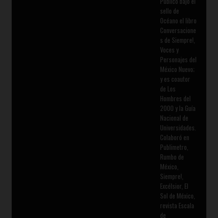
Publicó bajo el
sello de
Océano el libro
Conversacione
s de Siempre!,
Voces y
Personajes del
México Nuevo;
y es coautor
de Los
Hombres del
2000 y la Guía
Nacional de
Universidades.
Colaboró en
Publimetro,
Rumbo de
México,
Siempre!,
Excélsior, El
Sol de México,
revista Escala
de