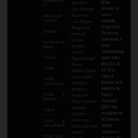
LoMásLeíd
Grupo
Mendívil
o
Fórmula. Es
Luis Ramírez
socio y
Baqueiro
Metrópoli
comanda
Central
Luis Repper
Grupo Guste,
Margarita
Mundo
Paraíso en
Jiménez
Guanajuato y
Urraca
Palabra de
Gusar
Marlen
Mujer
Telecomunicac
Treviño
iones, todas
Pasión
Miguel Ángel
ellas S.A. de
Ferrer
Poder
C.V. En la
Néstor Ojeda
Cámara
Oscar Glenn
Poder
Nacional de la
Teodoro
Ciudadano
Industria de
Rentería
Radio y
Poder y
Arróyave
Dinero
Televisión
Vicky Fuentes
(CIRT) fue
Vladimir
Salud
presidente de
Galeana
la Comisión
Solórzano
Salud y
Juvenil,
sexualidad
Víctor Sánchez
consejero y
Baños
Seguridad
tesorero del