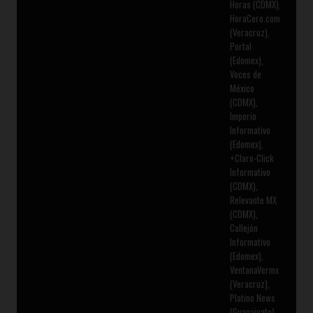
Horas (CDMX),
HoraCero.com
(Veracruz),
Portal
(Edomex),
Voces de
México
(CDMX),
Imperio
Informativo
(Edomex),
+Claro-Click
Informativo
(CDMX),
Relevante MX
(CDMX),
Callejón
Informativo
(Edomex),
VentanaVermx
(Veracruz),
Platino News
(Guanajuato),