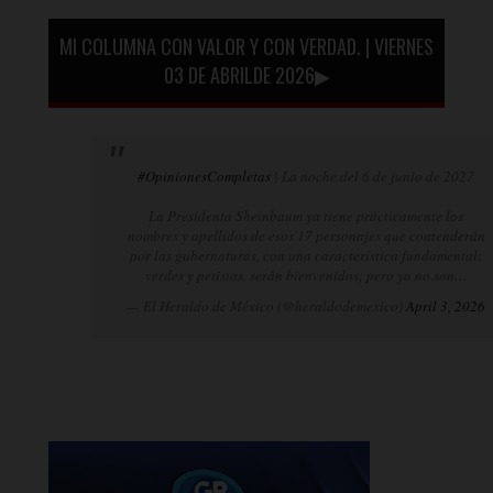
MI COLUMNA CON VALOR Y CON VERDAD. | VIERNES
03 DE ABRILDE 2026▶
#OpinionesCompletas
| La noche del 6 de junio de 2027
La Presidenta Sheinbaum ya tiene prácticamente los
nombres y apellidos de esos 17 personajes que contenderán
por las gubernaturas, con una característica fundamental:
verdes y petistas, serán bienvenidos; pero ya no son…
— El Heraldo de México (@heraldodemexico)
April 3, 2026