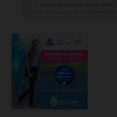
Click:
https://t.co/bj7t05yOOs
https://t.co/NrsCvK83RJ
— Gustavo Rentería (@GustavoRenteria)
December 15, 2025