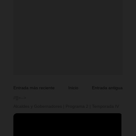
Entrada más reciente
Inicio
Entrada antigua
//]]>-->
Alcaldes y Gobernadores | Programa 2 | Temporada IV