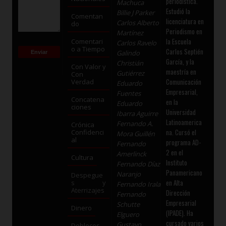
periodística.
Machuca
Estudió la
Billie J Parker
Comentan
licenciatura en
Carlos Alberto
do
Periodismo en
Martínez
la Escuela
Comentari
Carlos Ravelo
o a Tiempo
Carlos Septién
Galindo
García, y la
Christián
Con Valor y
maestría en
Gutiérrez
Con
Comunicación
Verdad
Eduardo
Empresarial,
Fuentes
Concatena
en la
Eduardo
ciones
Universidad
Ibarra Aguirre
Latinoamerica
Fernando A.
Crónica
na. Cursó el
Confidenci
Mora Guillén
al
programa AD-
Fernando
2 en el
Amerlinck
Cultura
Instituto
Fernando Díaz
Panamericano
Naranjo
Despegue
en Alta
s y
Fernando Irala
Aterrizajes
Dirección
Fernando
Empresarial
Schutte
Dinero
(IPADE). Ha
Elguero
cursado varios
Gustavo
Dobleces