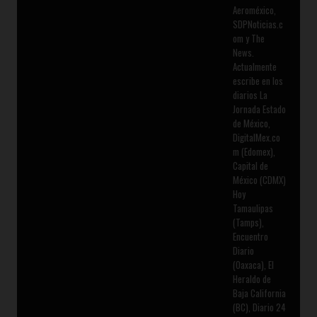
Aeroméxico,
SDPNoticias.c
om y The
News.
Actualmente
escribe en los
diarios La
Jornada Estado
de México,
DigitalMex.co
m (Edomex),
Capital de
México (CDMX)
Hoy
Tamaulipas
(Tamps),
Encuentro
Diario
(Oaxaca), El
Heraldo de
Baja California
(BC), Diario 24