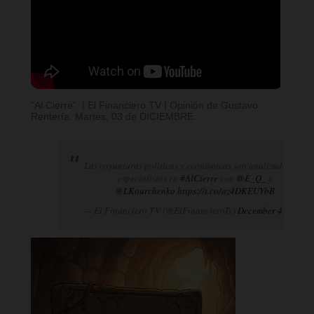
"Al Cierre". | El Financiero TV | Opinión de Gustavo
Rentería. Martes, 03 de DICIEMBRE.
Las coyunturas políticas y económicas son analizadas por
especialistas en
#AlCierre
con
@E_Q_
y
@LKourchenko
.
https://t.co/az4DKEUYbB
— El Financiero TV (@ElFinancieroTv)
December 4, 2024