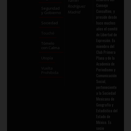
Yamiri
Consejo
Rodríguez
Seguridad
Consultivo, y
Madrid
y Gobierno
preside desde
hace muchos
Sociedad
años el comité
Touché
de Libertad de
Expresión. Es
Tómelo
miembro del
con Calma
Club Primera
Plana y de la
Utopía
Academia de
Vuelta
Periodismo y
Prohibida
Comunicación
Social,
perteneciente
a la Sociedad
Mexicana de
Geografía y
Estadística del
Estado de
México. Es
socio