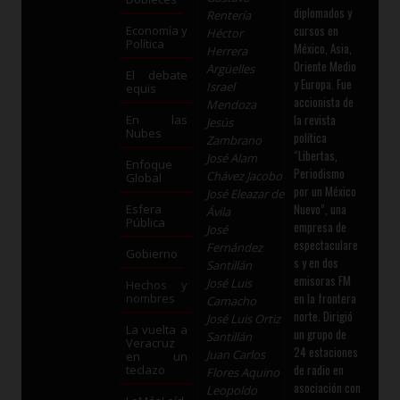
diplomados y
Rentería
cursos en
Economía y
Héctor
Política
México, Asia,
Herrera
Oriente Medio
Argüelles
El debate
y Europa. Fue
Israel
equis
accionista de
Mendoza
la revista
En las
Jesús
Nubes
política
Zambrano
“Libertas,
José Alam
Enfoque
Periodismo
Chávez Jacobo
Global
por un México
José Eleazar de
Nuevo”, una
Esfera
Ávila
Pública
empresa de
José
espectaculare
Fernández
Gobierno
s y en dos
Santillán
emisoras FM
José Luis
Hechos y
en la frontera
nombres
Camacho
norte. Dirigió
José Luis Ortiz
La vuelta a
un grupo de
Santillán
Veracruz
24 estaciones
Juan Carlos
en un
de radio en
teclazo
Flores Aquino
asociación con
Leopoldo