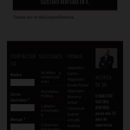
GUSTAVO RENTERÍA EN X.
Tweets por el @GustavoRenteria.
CONTÁCTAN
SECCIONES
FIRMAS
OS
Alejandro
Alcaldes y
Cacho
Nombre
ACERCA
Gobernad
Alejandro
ores
DE MI
Envila Fisher
Alejandro
Astrolabio
Correo
El MAESTRO
Político
Moreno
electrónico
*
GUSTAVO
Aribel
Callejón
RENTERÍA
Contreras
Informativ
posee más 32
Suárez
o
años de
Mensaje
*
Arnulfo
experiencia
Columnas
Valdivia
Nacionales