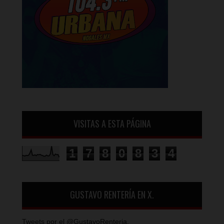
VISITAS A ESTA PÁGINA
1
7
8
0
8
3
4
GUSTAVO RENTERÍA EN X.
Tweets por el @GustavoRenteria.