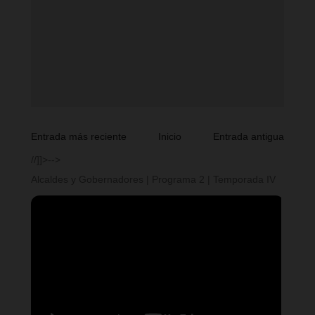
Entrada más reciente
Inicio
Entrada antigua
//]]>-->
Alcaldes y Gobernadores | Programa 2 | Temporada IV