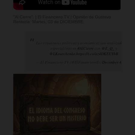
"Al Cierre". | El Financiero TV | Opinión de Gustavo
Rentería. Martes, 03 de DICIEMBRE.
Las coyunturas políticas y económicas son analizadas por
especialistas en
#AlCierre
con
@E_Q_
y
@LKourchenko
.
https://t.co/az4DKEUYbB
— El Financiero TV (@ElFinancieroTv)
December 4, 2024