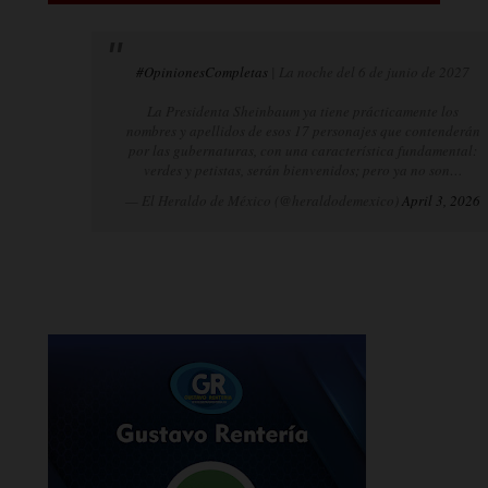
#OpinionesCompletas
| La noche del 6 de junio de 2027
La Presidenta Sheinbaum ya tiene prácticamente los
nombres y apellidos de esos 17 personajes que contenderán
por las gubernaturas, con una característica fundamental:
verdes y petistas, serán bienvenidos; pero ya no son…
— El Heraldo de México (@heraldodemexico)
April 3, 2026