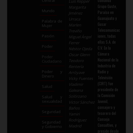
comanda
Central
Luis Repper
Grupo Guste,
Margarita
Mundo
Paraíso en
Jiménez
Guanajuato y
Urraca
Palabra de
Gusar
Marlen
Mujer
Telecomunicac
Treviño
iones, todas
Pasión
Miguel Ángel
ellas S.A. de
Ferrer
Poder
C.V. En la
Néstor Ojeda
Cámara
Oscar Glenn
Poder
Nacional de la
Teodoro
Ciudadano
Industria de
Rentería
Radio y
Poder y
Arróyave
Dinero
Televisión
Vicky Fuentes
(CIRT) fue
Vladimir
Salud
presidente de
Galeana
la Comisión
Solórzano
Salud y
Juvenil,
sexualidad
Víctor Sánchez
consejero y
Baños
Seguridad
tesorero del
Yamiri
Consejo
Rodríguez
Seguridad
Consultivo, y
Madrid
y Gobierno
preside desde