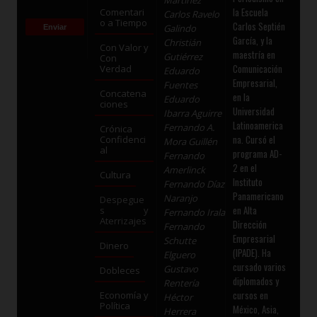
la Escuela
Comentari
Carlos Ravelo
o a Tiempo
Carlos Septién
Galindo
García, y la
Christián
Con Valor y
maestría en
Gutiérrez
Con
Comunicación
Verdad
Eduardo
Empresarial,
Fuentes
Concatena
en la
Eduardo
ciones
Universidad
Ibarra Aguirre
Latinoamerica
Fernando A.
Crónica
na. Cursó el
Confidenci
Mora Guillén
al
programa AD-
Fernando
2 en el
Amerlinck
Cultura
Instituto
Fernando Díaz
Panamericano
Naranjo
Despegue
en Alta
s y
Fernando Irala
Aterrizajes
Dirección
Fernando
Empresarial
Schutte
Dinero
(IPADE). Ha
Elguero
cursado varios
Gustavo
Dobleces
diplomados y
Rentería
cursos en
Economía y
Héctor
Política
México, Asia,
Herrera