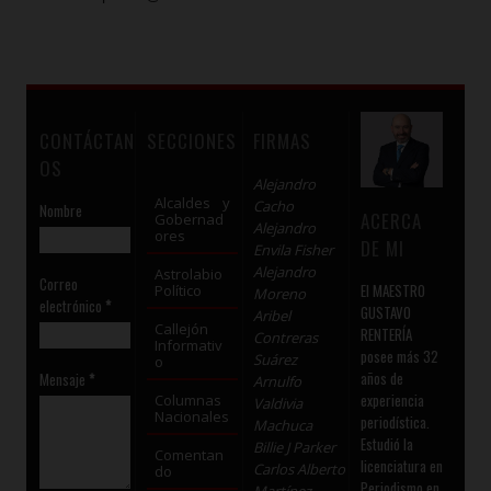
CONTÁCTAN
SECCIONES
FIRMAS
OS
Alejandro
Alcaldes y
Cacho
Nombre
ACERCA
Gobernad
Alejandro
ores
DE MI
Envila Fisher
Alejandro
Astrolabio
Correo
El MAESTRO
Político
Moreno
electrónico
*
GUSTAVO
Aribel
Callejón
RENTERÍA
Contreras
Informativ
posee más 32
Suárez
o
años de
Mensaje
*
Arnulfo
experiencia
Columnas
Valdivia
Nacionales
periodística.
Machuca
Estudió la
Billie J Parker
Comentan
licenciatura en
Carlos Alberto
do
Periodismo en
Martínez