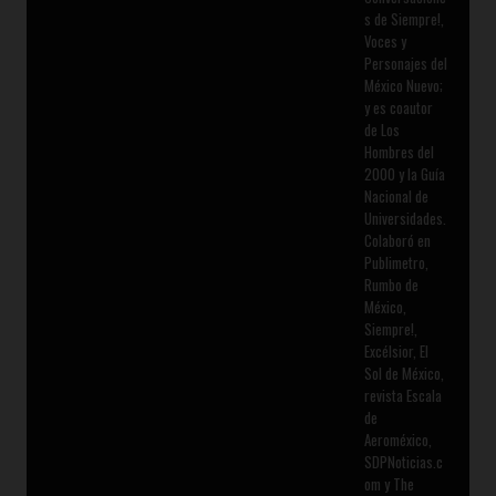
s de Siempre!,
Voces y
Personajes del
México Nuevo;
y es coautor
de Los
Hombres del
2000 y la Guía
Nacional de
Universidades.
Colaboró en
Publimetro,
Rumbo de
México,
Siempre!,
Excélsior, El
Sol de México,
revista Escala
de
Aeroméxico,
SDPNoticias.c
om y The