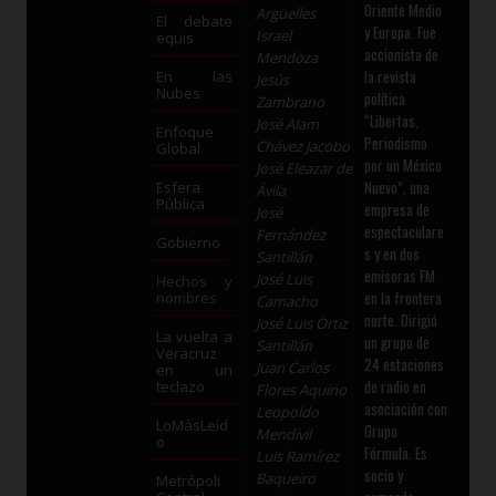
Oriente Medio
Argüelles
El debate
y Europa. Fue
Israel
equis
accionista de
Mendoza
la revista
En las
Jesús
Nubes
política
Zambrano
“Libertas,
José Alam
Enfoque
Periodismo
Chávez Jacobo
Global
por un México
José Eleazar de
Nuevo”, una
Esfera
Ávila
Pública
empresa de
José
espectaculare
Fernández
Gobierno
s y en dos
Santillán
emisoras FM
José Luis
Hechos y
en la frontera
nombres
Camacho
norte. Dirigió
José Luis Ortiz
La vuelta a
un grupo de
Santillán
Veracruz
24 estaciones
Juan Carlos
en un
de radio en
teclazo
Flores Aquino
asociación con
Leopoldo
LoMásLeíd
Grupo
Mendívil
o
Fórmula. Es
Luis Ramírez
socio y
Baqueiro
Metrópoli