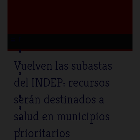
≡
T
o
Vuelven las subastas
c
a
del INDEP: recursos
serán destinados a
a
q
salud en municipios
u
prioritarios
í