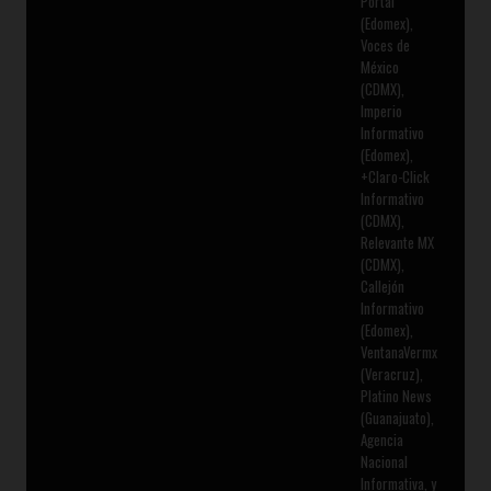
Portal
(Edomex),
Voces de
México
(CDMX),
Imperio
Informativo
(Edomex),
+Claro-Click
Informativo
(CDMX),
Relevante MX
(CDMX),
Callejón
Informativo
(Edomex),
VentanaVermx
(Veracruz),
Platino News
(Guanajuato),
Agencia
Nacional
Informativa, y