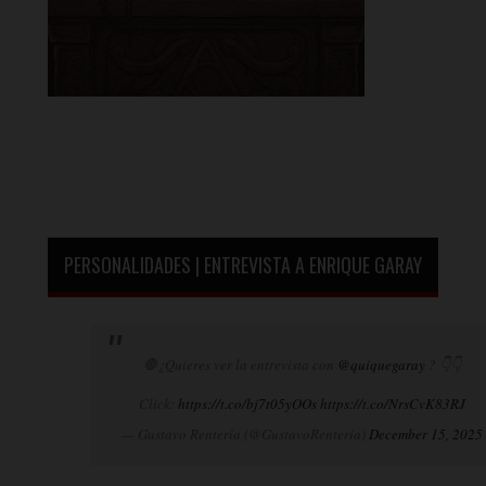
PERSONALIDADES | ENTREVISTA A ENRIQUE GARAY
🛑¿Quieres ver la entrevista con
@quiquegaray
? 👇👇
Click:
https://t.co/bj7t05yOOs
https://t.co/NrsCvK83RJ
— Gustavo Rentería (@GustavoRenteria)
December 15, 2025