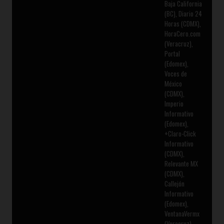
Baja California
(BC), Diario 24
Horas (CDMX),
HoraCero.com
(Veracruz),
Portal
(Edomex),
Voces de
México
(CDMX),
Imperio
Informativo
(Edomex),
+Claro-Click
Informativo
(CDMX),
Relevante MX
(CDMX),
Callejón
Informativo
(Edomex),
VentanaVermx
(Veracruz),