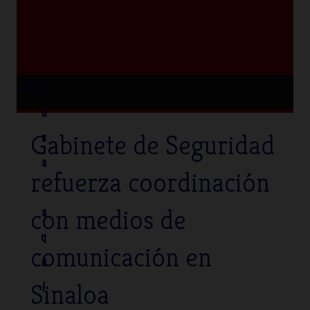
≡
T
o
Gabinete de Seguridad
c
a
refuerza coordinación
con medios de
a
q
comunicación en
u
Sinaloa
í