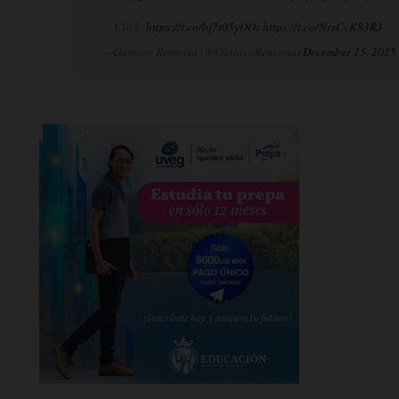
Click:
https://t.co/bj7t05yOOs
https://t.co/NrsCvK83RJ
— Gustavo Rentería (@GustavoRenteria)
December 15, 2025