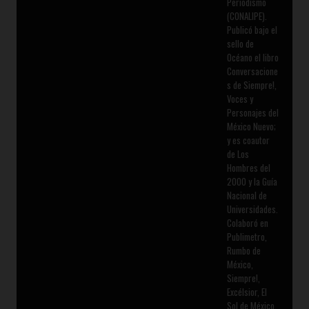
Periodismo
(CONALIPE).
Publicó bajo el
sello de
Océano el libro
Conversacione
s de Siempre!,
Voces y
Personajes del
México Nuevo;
y es coautor
de Los
Hombres del
2000 y la Guía
Nacional de
Universidades.
Colaboró en
Publimetro,
Rumbo de
México,
Siempre!,
Excélsior, El
Sol de México,