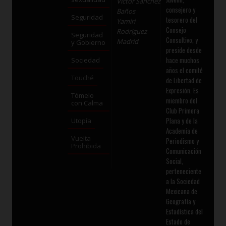
Víctor Sánchez
consejero y
Baños
Seguridad
tesorero del
Yamiri
Consejo
Rodríguez
Seguridad
Consultivo, y
Madrid
y Gobierno
preside desde
hace muchos
Sociedad
años el comité
Touché
de Libertad de
Expresión. Es
Tómelo
miembro del
con Calma
Club Primera
Plana y de la
Utopía
Academia de
Vuelta
Periodismo y
Prohibida
Comunicación
Social,
perteneciente
a la Sociedad
Mexicana de
Geografía y
Estadística del
Estado de