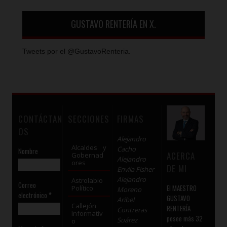
GUSTAVO RENTERÍA EN X.
Tweets por el @GustavoRenteria.
CONTÁCTAN
SECCIONES
FIRMAS
OS
Alejandro
Alcaldes y
Cacho
Nombre
ACERCA
Gobernad
Alejandro
ores
DE MI
Envila Fisher
Alejandro
Astrolabio
Correo
El MAESTRO
Político
Moreno
electrónico
*
GUSTAVO
Aribel
Callejón
RENTERÍA
Contreras
Informativ
posee más 32
Suárez
o