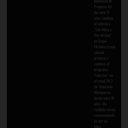
dominical de
Proyecto 40.
Durante 13
años condujo
el noticiero
“Con Valor y
Con Verdad”
en Grupo
Fórmula y cada
sábado
produce y
conduce el
programa
“Libertas” en
el canal 34.2
de Televisión
Mexiquense,
desde hace 16
años. Ha
recibido varios
reconocimient
os por su
labor