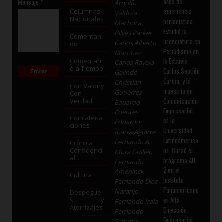
años de
Mensaje
*
Arnulfo
experiencia
Columnas
Valdivia
Nacionales
periodística.
Machuca
Estudió la
Billie J Parker
Comentan
licenciatura en
Carlos Alberto
do
Periodismo en
Martínez
la Escuela
Comentari
Carlos Ravelo
o a Tiempo
Carlos Septién
Galindo
García, y la
Christián
Con Valor y
maestría en
Gutiérrez
Con
Comunicación
Verdad
Eduardo
Empresarial,
Fuentes
Concatena
en la
Eduardo
ciones
Universidad
Ibarra Aguirre
Latinoamerica
Fernando A.
Crónica
na. Cursó el
Confidenci
Mora Guillén
al
programa AD-
Fernando
2 en el
Amerlinck
Cultura
Instituto
Fernando Díaz
Panamericano
Naranjo
Despegue
en Alta
s y
Fernando Irala
Aterrizajes
Dirección
Fernando
Empresarial
Schutte