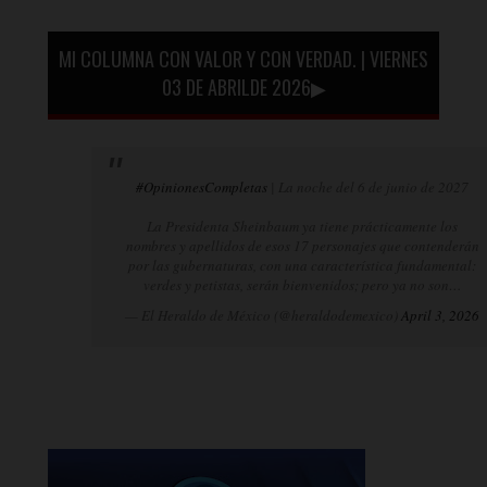
MI COLUMNA CON VALOR Y CON VERDAD. | VIERNES
03 DE ABRILDE 2026▶
#OpinionesCompletas
| La noche del 6 de junio de 2027
La Presidenta Sheinbaum ya tiene prácticamente los
nombres y apellidos de esos 17 personajes que contenderán
por las gubernaturas, con una característica fundamental:
verdes y petistas, serán bienvenidos; pero ya no son…
— El Heraldo de México (@heraldodemexico)
April 3, 2026