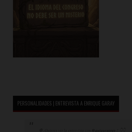
PERSONALIDADES | ENTREVISTA A ENRIQUE GARAY
🛑¿Quieres ver la entrevista con
@quiquegaray
? 👇👇