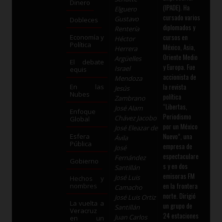
Dinero
(IPADE). Ha
Elguero
cursado varios
Gustavo
Dobleces
diplomados y
Rentería
cursos en
Economía y
Héctor
Política
México, Asia,
Herrera
Oriente Medio
Argüelles
El debate
y Europa. Fue
Israel
equis
accionista de
Mendoza
la revista
En las
Jesús
Nubes
política
Zambrano
“Libertas,
José Alam
Enfoque
Periodismo
Chávez Jacobo
Global
por un México
José Eleazar de
Nuevo”, una
Esfera
Ávila
Pública
empresa de
José
espectaculare
Fernández
Gobierno
s y en dos
Santillán
emisoras FM
José Luis
Hechos y
en la frontera
nombres
Camacho
norte. Dirigió
José Luis Ortiz
La vuelta a
un grupo de
Santillán
Veracruz
24 estaciones
Juan Carlos
en un