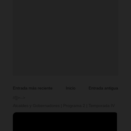
Entrada más reciente
Inicio
Entrada antigua
//]]>-->
Alcaldes y Gobernadores | Programa 2 | Temporada IV