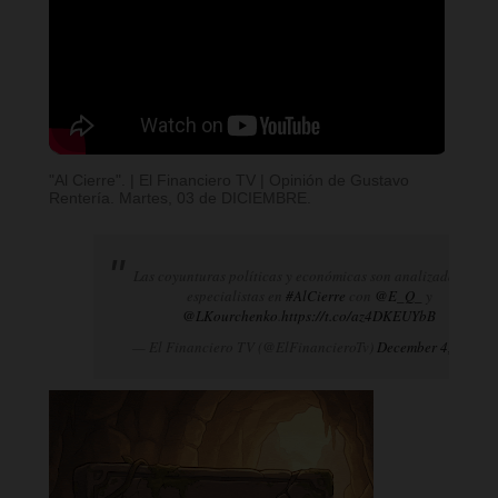
"Al Cierre". | El Financiero TV | Opinión de Gustavo
Rentería. Martes, 03 de DICIEMBRE.
Las coyunturas políticas y económicas son analizadas por
especialistas en
#AlCierre
con
@E_Q_
y
@LKourchenko
.
https://t.co/az4DKEUYbB
— El Financiero TV (@ElFinancieroTv)
December 4, 2024