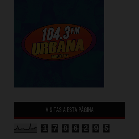
VISITAS A ESTA PÁGINA
1
7
8
6
2
9
5