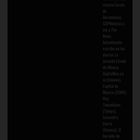
revista Escala
de
Aeroméxico,
SDPNoticias.c
om y The
News.
Actualmente
escribe en los
diarios La
Jornada Estado
de México,
DigitalMex.co
m (Edomex),
Capital de
México (CDMX)
Hoy
Tamaulipas
(Tamps),
Encuentro
Diario
(Oaxaca), El
Heraldo de