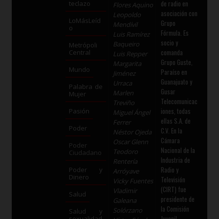
de radio en
teclazo
Flores Aquino
asociación con
Leopoldo
LoMásLeíd
Grupo
Mendívil
o
Fórmula. Es
Luis Ramírez
socio y
Baqueiro
Metrópoli
comanda
Central
Luis Repper
Grupo Guste,
Margarita
Mundo
Paraíso en
Jiménez
Guanajuato y
Urraca
Palabra de
Gusar
Marlen
Mujer
Telecomunicac
Treviño
iones, todas
Pasión
Miguel Ángel
ellas S.A. de
Ferrer
Poder
C.V. En la
Néstor Ojeda
Cámara
Oscar Glenn
Poder
Nacional de la
Teodoro
Ciudadano
Industria de
Rentería
Radio y
Poder y
Arróyave
Dinero
Televisión
Vicky Fuentes
(CIRT) fue
Vladimir
Salud
presidente de
Galeana
la Comisión
Solórzano
Salud y
Juvenil,
sexualidad