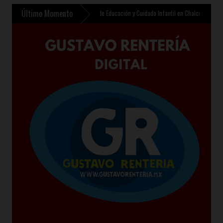
Último Momento
te contempla nuevo Centro de Educación y Cuidado Infantil en Chalco
»
Sheinbaum pres