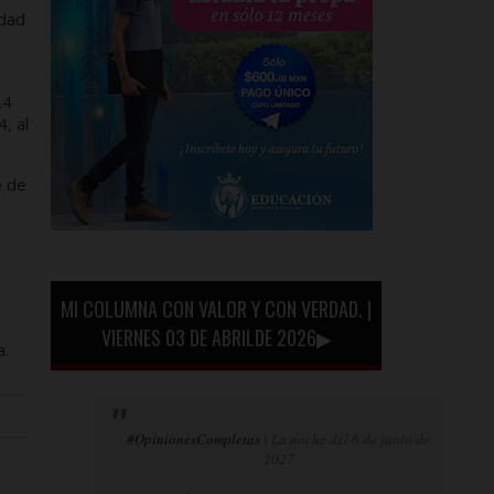
idad
e
.4
, al
e de
MI COLUMNA CON VALOR Y CON VERDAD. |
VIERNES 03 DE ABRILDE 2026▶
a.
#OpinionesCompletas
| La noche del 6 de junio de
2027