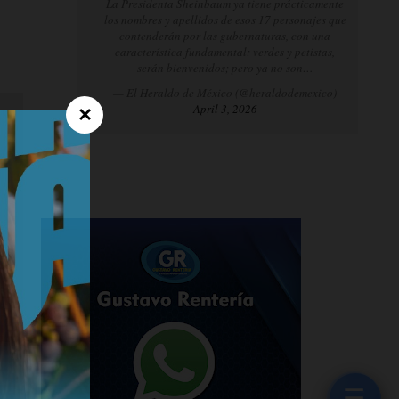
La Presidenta Sheinbaum ya tiene prácticamente
los nombres y apellidos de esos 17 personajes que
contenderán por las gubernaturas, con una
característica fundamental: verdes y petistas,
serán bienvenidos; pero ya no son…
— El Heraldo de México (@heraldodemexico)
April 3, 2026
×
☰