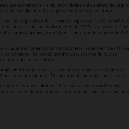
nta Claudia Sheinbaum Pardo, autoridades del Gabinete de Segur
rabajo coordinado entre el gobierno federal y el estatal.
Nacional de Seguridad Pública, Marcela Figueroa Franco, señaló qu
nto en comparación con el mismo mes de 2025, al pasar de 1.2 a 0
 de alto impacto disminuyeron 36 por ciento desde octubre de 2024
ción Ciudadana, Omar García Harfuch, detalló que del 1 de octubr
19 personas por delitos de alto impacto, además de que se
te dos toneladas de droga.
xtorsión, informó que entre julio de 2025 y febrero de 2026 este
12 personas detenidas y 116 carpetas de investigación iniciadas.
rmó que estos resultados reflejan una transformación en la
stintos niveles de gobierno para atender las causas de la violenci