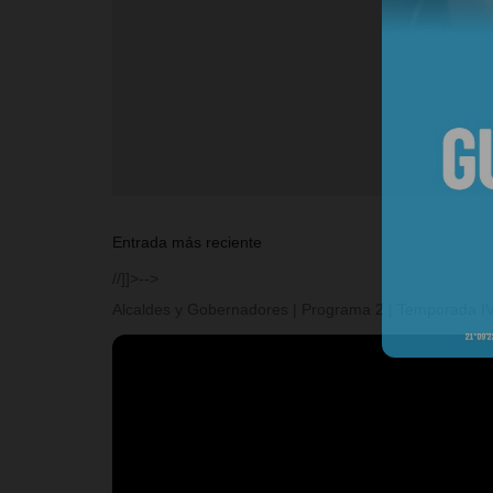
Entrada más reciente
//]]>-->
Alcaldes y Gobernadores | Programa 2 | Temporada I