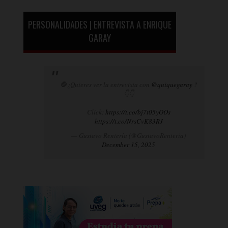
PERSONALIDADES | ENTREVISTA A ENRIQUE
GARAY
🛑¿Quieres ver la entrevista con
@quiquegaray
?
👇👇
Click:
https://t.co/bj7t05yOOs
https://t.co/NrsCvK83RJ
— Gustavo Rentería (@GustavoRenteria)
December 15, 2025