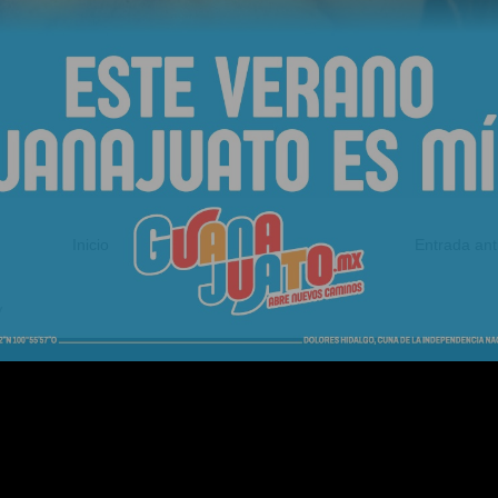
Inicio
Entrada ant
V