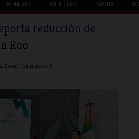
COLUMNISTAS
MIS COLUMNASˇ
TWITTER
FAC
eporta reducción de
na Roo
no
Poder
|
Comentarios : 0