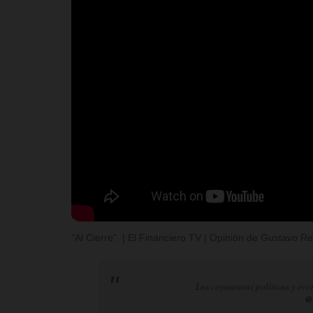
"Al Cierre". | El Financiero TV | Opinión de Gustavo 
Las coyunturas políticas y eco
@