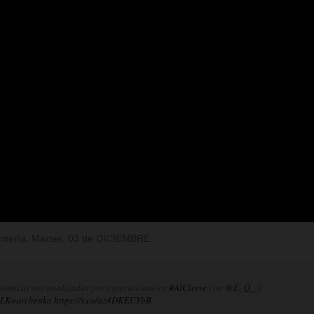
Rentería. Martes, 03 de DICIEMBRE.
nómicas son analizadas por especialistas en
#AlCierre
con
@E_Q_
y
LKourchenko
.
https://t.co/az4DKEUYbB