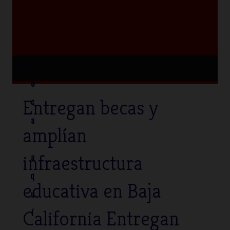
≡
T
o
Entregan becas y
c
a
amplían
infraestructura
a
q
educativa en Baja
u
California Entregan
í