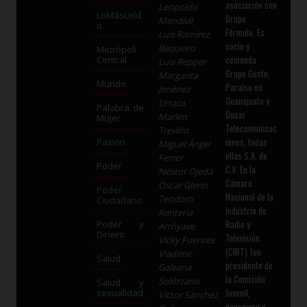
asociación con
Leopoldo
LoMásLeíd
Grupo
Mendívil
o
Fórmula. Es
Luis Ramírez
socio y
Baqueiro
Metrópoli
comanda
Central
Luis Repper
Grupo Guste,
Margarita
Mundo
Paraíso en
Jiménez
Guanajuato y
Urraca
Palabra de
Gusar
Marlen
Mujer
Telecomunicac
Treviño
iones, todas
Pasión
Miguel Ángel
ellas S.A. de
Ferrer
Poder
C.V. En la
Néstor Ojeda
Cámara
Oscar Glenn
Poder
Nacional de la
Teodoro
Ciudadano
Industria de
Rentería
Radio y
Poder y
Arróyave
Dinero
Televisión
Vicky Fuentes
(CIRT) fue
Vladimir
Salud
presidente de
Galeana
la Comisión
Solórzano
Salud y
Juvenil,
sexualidad
Víctor Sánchez
consejero y