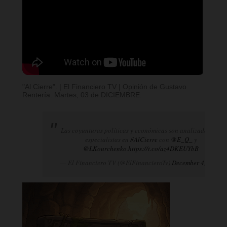
"Al Cierre". | El Financiero TV | Opinión de Gustavo
Rentería. Martes, 03 de DICIEMBRE.
Las coyunturas políticas y económicas son analizadas por
especialistas en
#AlCierre
con
@E_Q_
y
@LKourchenko
.
https://t.co/az4DKEUYbB
— El Financiero TV (@ElFinancieroTv)
December 4, 2024