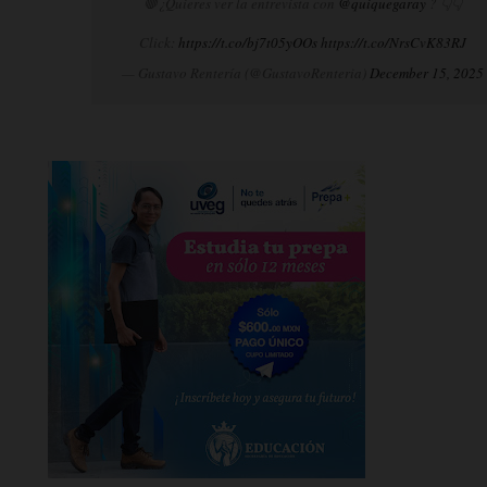
🛑¿Quieres ver la entrevista con
@quiquegaray
? 👇👇
Click:
https://t.co/bj7t05yOOs
https://t.co/NrsCvK83RJ
— Gustavo Rentería (@GustavoRenteria)
December 15, 2025