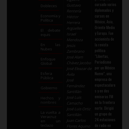
cursado varios
Gustavo
Dobleces
diplomados y
Rentería
cursos en
Economía y
Héctor
Política
México, Asia,
Herrera
Oriente Medio
Argüelles
El debate
y Europa. Fue
Israel
equis
accionista de
Mendoza
la revista
En las
Jesús
Nubes
política
Zambrano
“Libertas,
José Alam
Enfoque
Periodismo
Chávez Jacobo
Global
por un México
José Eleazar de
Nuevo”, una
Esfera
Ávila
Pública
empresa de
José
espectaculare
Fernández
Gobierno
s y en dos
Santillán
emisoras FM
José Luis
Hechos y
en la frontera
nombres
Camacho
norte. Dirigió
José Luis Ortiz
La vuelta a
un grupo de
Santillán
Veracruz
24 estaciones
Juan Carlos
en un
de radio en
teclazo
Flores Aquino