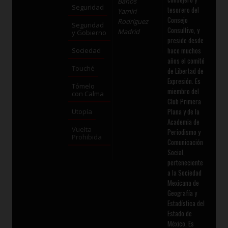
Baños
Seguridad
tesorero del
Yamiri
Consejo
Rodríguez
Seguridad
Consultivo, y
Madrid
y Gobierno
preside desde
hace muchos
Sociedad
años el comité
Touché
de Libertad de
Expresión. Es
Tómelo
miembro del
con Calma
Club Primera
Plana y de la
Utopía
Academia de
Vuelta
Periodismo y
Prohibida
Comunicación
Social,
perteneciente
a la Sociedad
Mexicana de
Geografía y
Estadística del
Estado de
México. Es