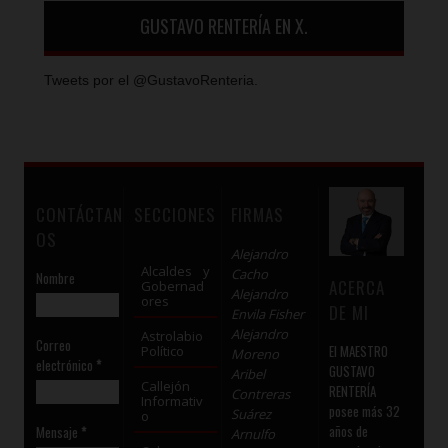
GUSTAVO RENTERÍA EN X.
Tweets por el @GustavoRenteria.
CONTÁCTAN
SECCIONES
FIRMAS
OS
Alejandro
Alcaldes y
Cacho
Nombre
ACERCA
Gobernad
Alejandro
ores
DE MI
Envila Fisher
Alejandro
Astrolabio
Correo
El MAESTRO
Político
Moreno
electrónico
*
GUSTAVO
Aribel
Callejón
RENTERÍA
Contreras
Informativ
posee más 32
Suárez
o
años de
Mensaje
*
Arnulfo