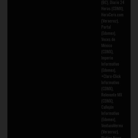
(BC), Diario 24
Horas (CDMX),
HoraCero.com
(Veracruz),
Portal
(Edomex),
Voces de
México
(CDMX),
Imperio
Informativo
(Edomex),
+Claro-Click
Informativo
(CDMX),
Relevante MX
(CDMX),
Callejón
Informativo
(Edomex),
VentanaVermx
(Veracruz),
Platino News