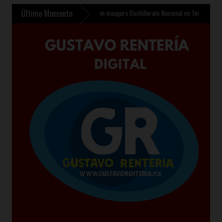
Último Momento
ón de 510 mdp
»
Sheinbaum inaugura Bachillerato Nacional en Texcoco y anuncia 400 m