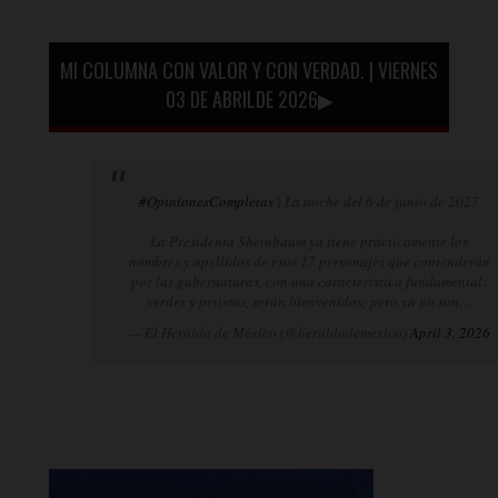
MI COLUMNA CON VALOR Y CON VERDAD. | VIERNES
03 DE ABRILDE 2026▶
#OpinionesCompletas
| La noche del 6 de junio de 2027
La Presidenta Sheinbaum ya tiene prácticamente los
nombres y apellidos de esos 17 personajes que contenderán
por las gubernaturas, con una característica fundamental:
verdes y petistas, serán bienvenidos; pero ya no son…
— El Heraldo de México (@heraldodemexico)
April 3, 2026