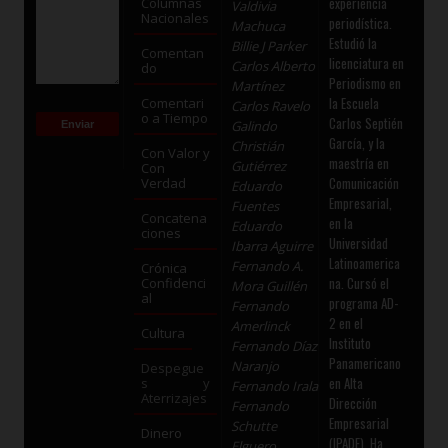
experiencia
Columnas
Valdivia
Nacionales
periodística.
Machuca
Estudió la
Billie J Parker
Comentan
licenciatura en
Carlos Alberto
do
Periodismo en
Martínez
la Escuela
Comentari
Carlos Ravelo
o a Tiempo
Carlos Septién
Galindo
García, y la
Christián
Con Valor y
maestría en
Gutiérrez
Con
Comunicación
Verdad
Eduardo
Empresarial,
Fuentes
Concatena
en la
Eduardo
ciones
Universidad
Ibarra Aguirre
Latinoamerica
Fernando A.
Crónica
na. Cursó el
Confidenci
Mora Guillén
al
programa AD-
Fernando
2 en el
Amerlinck
Cultura
Instituto
Fernando Díaz
Panamericano
Naranjo
Despegue
en Alta
s y
Fernando Irala
Aterrizajes
Dirección
Fernando
Empresarial
Schutte
Dinero
(IPADE). Ha
Elguero