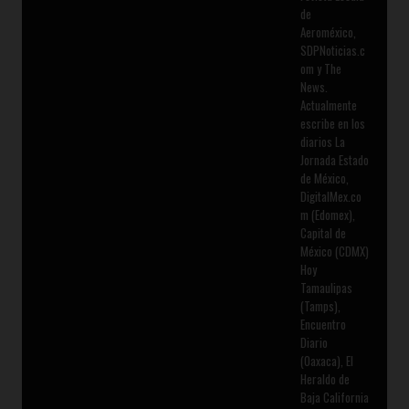
de
Aeroméxico,
SDPNoticias.c
om y The
News.
Actualmente
escribe en los
diarios La
Jornada Estado
de México,
DigitalMex.co
m (Edomex),
Capital de
México (CDMX)
Hoy
Tamaulipas
(Tamps),
Encuentro
Diario
(Oaxaca), El
Heraldo de
Baja California