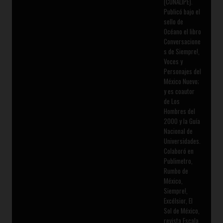
(CONALIPE).
Publicó bajo el
sello de
Océano el libro
Conversacione
s de Siempre!,
Voces y
Personajes del
México Nuevo;
y es coautor
de Los
Hombres del
2000 y la Guía
Nacional de
Universidades.
Colaboró en
Publimetro,
Rumbo de
México,
Siempre!,
Excélsior, El
Sol de México,
revista Escala