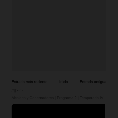
Entrada más reciente
Inicio
Entrada antigua
//]]>-->
Alcaldes y Gobernadores | Programa 2 | Temporada IV