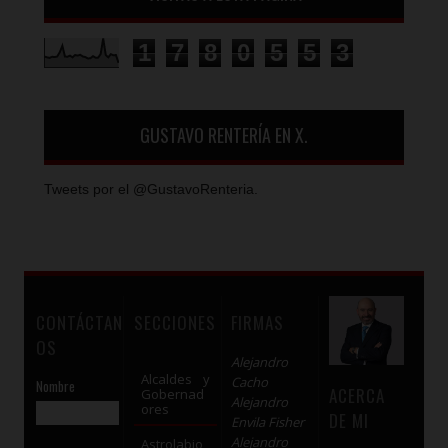
1
7
8
0
5
5
3
GUSTAVO RENTERÍA EN X.
Tweets por el @GustavoRenteria.
CONTÁCTAN
SECCIONES
FIRMAS
OS
Alejandro
Alcaldes y
Cacho
Nombre
ACERCA
Gobernad
Alejandro
ores
DE MI
Envila Fisher
Alejandro
Astrolabio