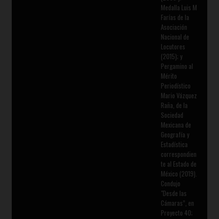
Medalla Luis M
Farías de la
Asociación
Nacional de
Locutores
(2015); y
Pergamino al
Mérito
Periodístico
Mario Vázquez
Raña, de la
Sociedad
Mexicana de
Geografía y
Estadística
correspondien
te al Estado de
México (2019).
Condujo
"Desde las
Cámaras”, en
Proyecto 40;