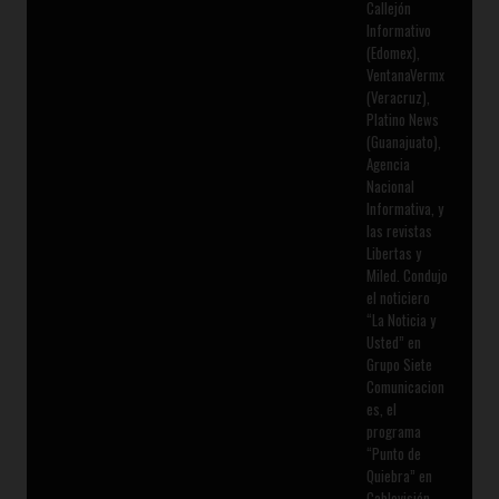
Callejón
Informativo
(Edomex),
VentanaVermx
(Veracruz),
Platino News
(Guanajuato),
Agencia
Nacional
Informativa, y
las revistas
Libertas y
Miled. Condujo
el noticiero
“La Noticia y
Usted” en
Grupo Siete
Comunicacion
es, el
programa
“Punto de
Quiebra” en
Cablevisión,