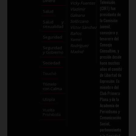
Dinero
Televisión
Vicky Fuentes
(CIRT) fue
Vladimir
Salud
presidente de
Galeana
la Comisión
Solórzano
Salud y
Juvenil,
sexualidad
Víctor Sánchez
consejero y
Baños
Seguridad
tesorero del
Yamiri
Consejo
Rodríguez
Seguridad
Consultivo, y
Madrid
y Gobierno
preside desde
hace muchos
Sociedad
años el comité
Touché
de Libertad de
Expresión. Es
Tómelo
miembro del
con Calma
Club Primera
Plana y de la
Utopía
Academia de
Vuelta
Periodismo y
Prohibida
Comunicación
Social,
perteneciente
a la Sociedad