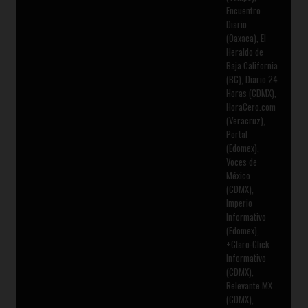
Encuentro
Diario
(Oaxaca), El
Heraldo de
Baja California
(BC), Diario 24
Horas (CDMX),
HoraCero.com
(Veracruz),
Portal
(Edomex),
Voces de
México
(CDMX),
Imperio
Informativo
(Edomex),
+Claro-Click
Informativo
(CDMX),
Relevante MX
(CDMX),