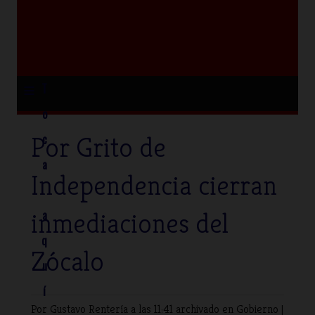
≡
T
o
Por Grito de
c
a
Independencia cierran
inmediaciones del
a
q
Zócalo
u
í
Por Gustavo Rentería
a las 11:41 archivado en
Gobierno
|