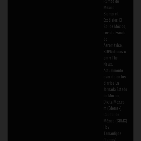
Rumbo de
México,
Siempre!,
Excélsior, El
Sol de México,
revista Escala
de
Aeroméxico,
SDPNoticias.c
om y The
News.
Actualmente
escribe en los
diarios La
Jornada Estado
de México,
DigitalMex.co
m (Edomex),
Capital de
México (CDMX)
Hoy
Tamaulipas
(Tamps),