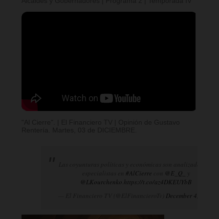
Alcaldes y Gobernadores | Programa 2 | Temporada IV
"Al Cierre". | El Financiero TV | Opinión de Gustavo
Rentería. Martes, 03 de DICIEMBRE.
Las coyunturas políticas y económicas son analizadas por
especialistas en
#AlCierre
con
@E_Q_
y
@LKourchenko
.
https://t.co/az4DKEUYbB
— El Financiero TV (@ElFinancieroTv)
December 4, 2024