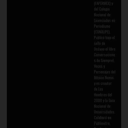
(FAPERMEX) y
del Colegio
Nacional de
Licenciados en
Periodismo
(CONALIPE).
Publicó bajo el
sello de
Océano el libro
Conversacione
s de Siempre!,
Voces y
Personajes del
México Nuevo;
y es coautor
de Los
Hombres del
2000 y la Guía
Nacional de
Universidades.
Colaboró en
Publimetro,