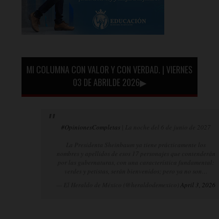
MI COLUMNA CON VALOR Y CON VERDAD. | VIERNES
03 DE ABRILDE 2026▶
#OpinionesCompletas
| La noche del 6 de junio de 2027
La Presidenta Sheinbaum ya tiene prácticamente los
nombres y apellidos de esos 17 personajes que contenderán
por las gubernaturas, con una característica fundamental:
verdes y petistas, serán bienvenidos; pero ya no son…
— El Heraldo de México (@heraldodemexico)
April 3, 2026