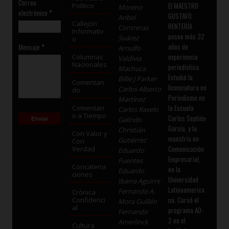
Correo
El MAESTRO
Político
Moreno
electrónico
*
GUSTAVO
Aribel
Callejón
RENTERÍA
Contreras
Informativ
posee más 32
Suárez
o
años de
Mensaje
*
Arnulfo
experiencia
Columnas
Valdivia
Nacionales
periodística.
Machuca
Estudió la
Billie J Parker
Comentan
licenciatura en
Carlos Alberto
do
Periodismo en
Martínez
la Escuela
Comentari
Carlos Ravelo
o a Tiempo
Carlos Septién
Galindo
García, y la
Christián
Con Valor y
maestría en
Gutiérrez
Con
Comunicación
Verdad
Eduardo
Empresarial,
Fuentes
Concatena
en la
Eduardo
ciones
Universidad
Ibarra Aguirre
Latinoamerica
Fernando A.
Crónica
na. Cursó el
Confidenci
Mora Guillén
al
programa AD-
Fernando
2 en el
Amerlinck
Cultura