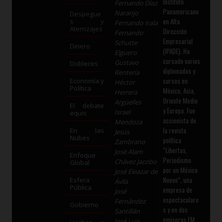
Instituto
Fernando Díaz
Panamericano
Naranjo
Despegue
en Alta
s y
Fernando Irala
Aterrizajes
Dirección
Fernando
Empresarial
Schutte
Dinero
(IPADE). Ha
Elguero
cursado varios
Gustavo
Dobleces
diplomados y
Rentería
cursos en
Economía y
Héctor
Política
México, Asia,
Herrera
Oriente Medio
Argüelles
El debate
y Europa. Fue
Israel
equis
accionista de
Mendoza
la revista
En las
Jesús
Nubes
política
Zambrano
“Libertas,
José Alam
Enfoque
Periodismo
Chávez Jacobo
Global
por un México
José Eleazar de
Nuevo”, una
Esfera
Ávila
Pública
empresa de
José
espectaculare
Fernández
Gobierno
s y en dos
Santillán
emisoras FM
José Luis