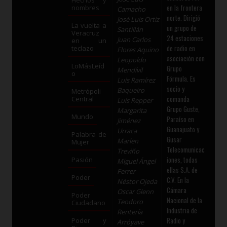
Hechos y
en la frontera
nombres
Camacho
norte. Dirigió
José Luis Ortiz
La vuelta a
un grupo de
Santillán
Veracruz
24 estaciones
Juan Carlos
en un
de radio en
teclazo
Flores Aquino
asociación con
Leopoldo
LoMásLeíd
Grupo
Mendívil
o
Fórmula. Es
Luis Ramírez
socio y
Baqueiro
Metrópoli
comanda
Central
Luis Repper
Grupo Guste,
Margarita
Mundo
Paraíso en
Jiménez
Guanajuato y
Urraca
Palabra de
Gusar
Marlen
Mujer
Telecomunicac
Treviño
iones, todas
Pasión
Miguel Ángel
ellas S.A. de
Ferrer
Poder
C.V. En la
Néstor Ojeda
Cámara
Oscar Glenn
Poder
Nacional de la
Teodoro
Ciudadano
Industria de
Rentería
Radio y
Poder y
Arróyave