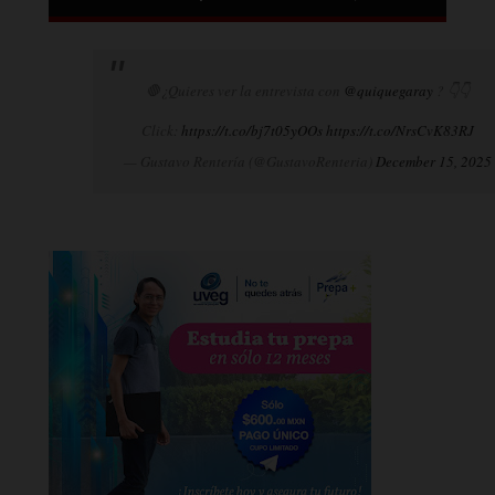
🛑¿Quieres ver la entrevista con
@quiquegaray
? 👇👇
Click:
https://t.co/bj7t05yOOs
https://t.co/NrsCvK83RJ
— Gustavo Rentería (@GustavoRenteria)
December 15, 2025