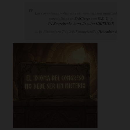
Las coyunturas políticas y económicas son analizadas por
especialistas en
#AlCierre
con
@E_Q_
y
@LKourchenko
.
https://t.co/az4DKEUYbB
— El Financiero TV (@ElFinancieroTv)
December 4, 2024