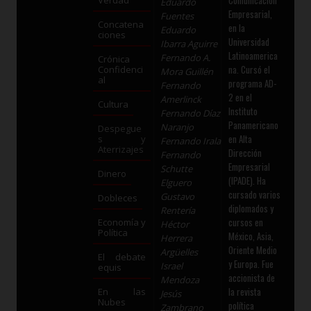
Comunicación
Verdad
Eduardo
Empresarial,
Fuentes
Concatena
en la
Eduardo
ciones
Universidad
Ibarra Aguirre
Latinoamerica
Fernando A.
Crónica
na. Cursó el
Confidenci
Mora Guillén
al
programa AD-
Fernando
2 en el
Amerlinck
Cultura
Instituto
Fernando Díaz
Panamericano
Naranjo
Despegue
en Alta
s y
Fernando Irala
Aterrizajes
Dirección
Fernando
Empresarial
Schutte
Dinero
(IPADE). Ha
Elguero
cursado varios
Gustavo
Dobleces
diplomados y
Rentería
cursos en
Economía y
Héctor
Política
México, Asia,
Herrera
Oriente Medio
Argüelles
El debate
y Europa. Fue
Israel
equis
accionista de
Mendoza
la revista
En las
Jesús
Nubes
política
Zambrano