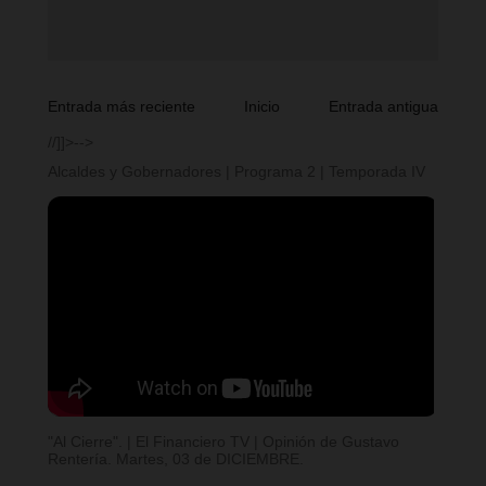
Entrada más reciente
Inicio
Entrada antigua
//]]>-->
Alcaldes y Gobernadores | Programa 2 | Temporada IV
"Al Cierre". | El Financiero TV | Opinión de Gustavo
Rentería. Martes, 03 de DICIEMBRE.