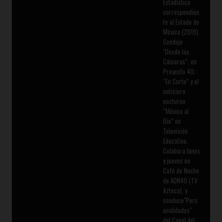
Estadística
correspondien
te al Estado de
México (2019).
Condujo
"Desde las
Cámaras”, en
Proyecto 40;
“En Corto” y el
noticiero
nocturno
“México al
Día” en
Televisión
Educativa.
Colabora lunes
y jueves en
Café de Noche
de ADN40 (TV
Azteca), y
conduce"Pers
onalidades"
del Canal del