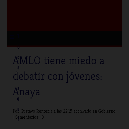
≡
T
o
AMLO tiene miedo a
c
a
debatir con jóvenes:
Anaya
a
q
u
Por Gustavo Rentería
a las 22:15 archivado en
Gobierno
|
Comentarios : 0
í