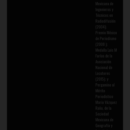
Mexicana de
Ingenieros y
Técnicos en
Radiodifusión
(2004);
Premio México
de Periodismo
(2008 );
Medalla Luis M
Farías de la
Asociación
Nacional de
Locutores
(2015); y
Pergamino al
Mérito
Periodístico
Mario Vázquez
Raña, de la
Sociedad
Mexicana de
Geografía y