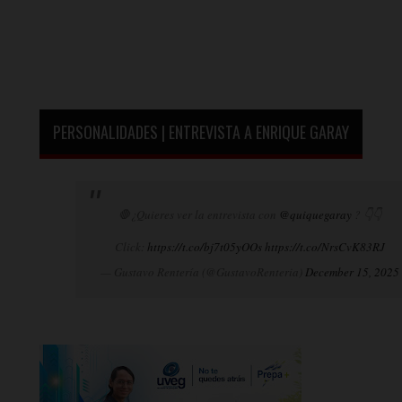
PERSONALIDADES | ENTREVISTA A ENRIQUE GARAY
🛑¿Quieres ver la entrevista con
@quiquegaray
? 👇👇
Click:
https://t.co/bj7t05yOOs
https://t.co/NrsCvK83RJ
— Gustavo Rentería (@GustavoRenteria)
December 15, 2025