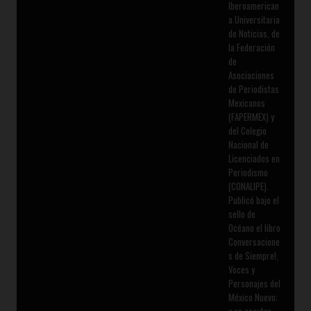
Iberoamerican
a Universitaria
de Noticias, de
la Federación
de
Asociaciones
de Periodistas
Mexicanos
(FAPERMEX) y
del Colegio
Nacional de
Licenciados en
Periodismo
(CONALIPE).
Publicó bajo el
sello de
Océano el libro
Conversacione
s de Siempre!,
Voces y
Personajes del
México Nuevo;