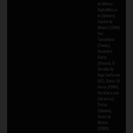
de México,
DigitalMex.co
m (Edomex),
Capital de
México (CDMX)
Hoy
Tamaulipas
(Tamps),
Encuentro
Diario
(Oaxaca), El
Heraldo de
Baja California
(BC), Diario 24
Horas (CDMX),
HoraCero.com
(Veracruz),
Portal
(Edomex),
Voces de
México
(CDMX),