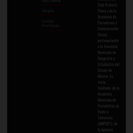
con Calma
Club Primera
Plana y de la
Utopía
Academia de
Vuelta
Periodismo y
Prohibida
Comunicación
Social,
perteneciente
a la Sociedad
Mexicana de
Geografía y
Estadística del
Estado de
México. Es
socio
fundador de la
Academia
Mexicana de
Periodistas de
Radio y
Televisión
(AMPERT), de
la Agencia