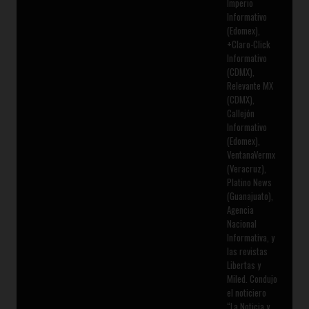
Imperio
Informativo
(Edomex),
+Claro-Click
Informativo
(CDMX),
Relevante MX
(CDMX),
Callejón
Informativo
(Edomex),
VentanaVermx
(Veracruz),
Platino News
(Guanajuato),
Agencia
Nacional
Informativa, y
las revistas
Libertas y
Miled. Condujo
el noticiero
“La Noticia y