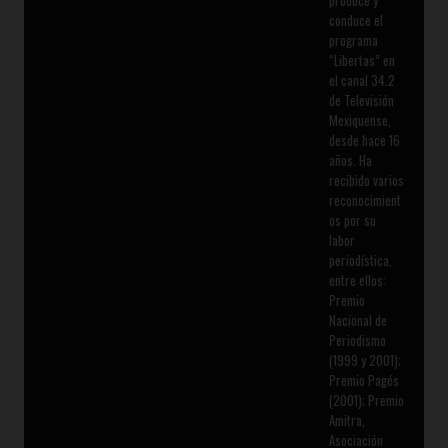
produce y
conduce el
programa
“Libertas” en
el canal 34.2
de Televisión
Mexiquense,
desde hace 16
años. Ha
recibido varios
reconocimient
os por su
labor
periodística,
entre ellos:
Premio
Nacional de
Periodismo
(1999 y 2001);
Premio Pagés
(2001); Premio
Amitra,
Asociación