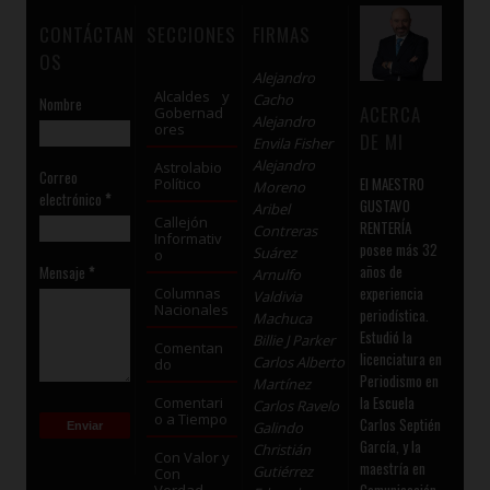
CONTÁCTAN
SECCIONES
FIRMAS
OS
Alejandro
Alcaldes y
Cacho
Nombre
ACERCA
Gobernad
Alejandro
ores
DE MI
Envila Fisher
Alejandro
Astrolabio
Correo
El MAESTRO
Político
Moreno
electrónico
*
GUSTAVO
Aribel
Callejón
RENTERÍA
Contreras
Informativ
posee más 32
Suárez
o
años de
Mensaje
*
Arnulfo
experiencia
Columnas
Valdivia
Nacionales
periodística.
Machuca
Estudió la
Billie J Parker
Comentan
licenciatura en
Carlos Alberto
do
Periodismo en
Martínez
la Escuela
Comentari
Carlos Ravelo
o a Tiempo
Carlos Septién
Galindo
García, y la
Christián
Con Valor y
maestría en
Gutiérrez
Con