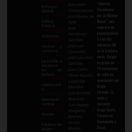
“Libertas,
José Alam
Enfoque
Periodismo
Chávez Jacobo
Global
por un México
José Eleazar de
Nuevo”, una
Esfera
Ávila
Pública
empresa de
José
espectaculare
Fernández
Gobierno
s y en dos
Santillán
emisoras FM
José Luis
Hechos y
en la frontera
nombres
Camacho
norte. Dirigió
José Luis Ortiz
La vuelta a
un grupo de
Santillán
Veracruz
24 estaciones
Juan Carlos
en un
de radio en
teclazo
Flores Aquino
asociación con
Leopoldo
LoMásLeíd
Grupo
Mendívil
o
Fórmula. Es
Luis Ramírez
socio y
Baqueiro
Metrópoli
comanda
Central
Luis Repper
Grupo Guste,
Margarita
Mundo
Paraíso en
Jiménez
Guanajuato y
Urraca
Palabra de
Gusar
Marlen
Mujer