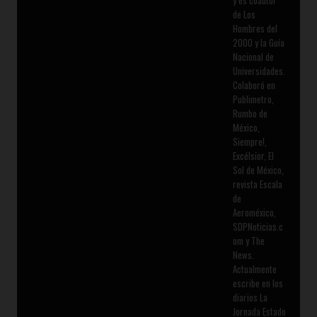
y es coautor
de Los
Hombres del
2000 y la Guía
Nacional de
Universidades.
Colaboró en
Publimetro,
Rumbo de
México,
Siempre!,
Excélsior, El
Sol de México,
revista Escala
de
Aeroméxico,
SDPNoticias.c
om y The
News.
Actualmente
escribe en los
diarios La
Jornada Estado