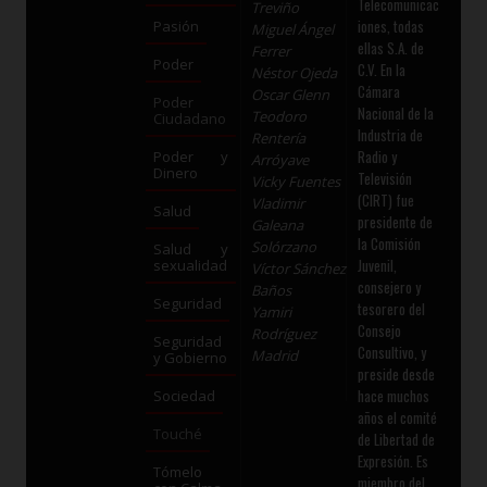
Telecomunicac
Treviño
iones, todas
Pasión
Miguel Ángel
ellas S.A. de
Ferrer
Poder
C.V. En la
Néstor Ojeda
Cámara
Oscar Glenn
Poder
Nacional de la
Teodoro
Ciudadano
Industria de
Rentería
Radio y
Poder y
Arróyave
Dinero
Televisión
Vicky Fuentes
(CIRT) fue
Vladimir
Salud
presidente de
Galeana
la Comisión
Solórzano
Salud y
Juvenil,
sexualidad
Víctor Sánchez
consejero y
Baños
Seguridad
tesorero del
Yamiri
Consejo
Rodríguez
Seguridad
Consultivo, y
Madrid
y Gobierno
preside desde
hace muchos
Sociedad
años el comité
Touché
de Libertad de
Expresión. Es
Tómelo
miembro del