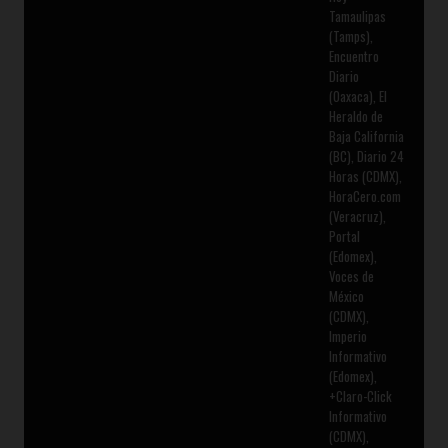
Tamaulipas
(Tamps),
Encuentro
Diario
(Oaxaca), El
Heraldo de
Baja California
(BC), Diario 24
Horas (CDMX),
HoraCero.com
(Veracruz),
Portal
(Edomex),
Voces de
México
(CDMX),
Imperio
Informativo
(Edomex),
+Claro-Click
Informativo
(CDMX),