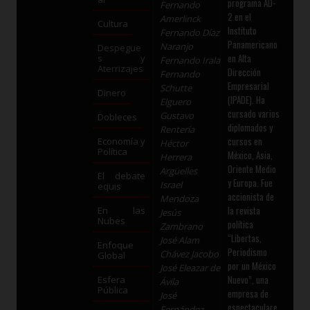
programa AD-
Fernando
2 en el
Amerlinck
Cultura
Instituto
Fernando Díaz
Panamericano
Naranjo
Despegue
en Alta
s y
Fernando Irala
Aterrizajes
Dirección
Fernando
Empresarial
Schutte
Dinero
(IPADE). Ha
Elguero
cursado varios
Gustavo
Dobleces
diplomados y
Rentería
cursos en
Economía y
Héctor
Política
México, Asia,
Herrera
Oriente Medio
Argüelles
El debate
y Europa. Fue
Israel
equis
accionista de
Mendoza
la revista
En las
Jesús
Nubes
política
Zambrano
“Libertas,
José Alam
Enfoque
Periodismo
Chávez Jacobo
Global
por un México
José Eleazar de
Nuevo”, una
Esfera
Ávila
Pública
empresa de
José
espectaculare
Fernández