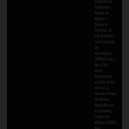
Colaboró en
Publimetro,
Rumbo de
México,
Siempre!,
Excélsior, El
Sol de México,
revista Escala
de
Aeroméxico,
SDPNoticias.c
om y The
News.
Actualmente
escribe en los
diarios La
Jornada Estado
de México,
DigitalMex.co
m (Edomex),
Capital de
México (CDMX)
Hoy