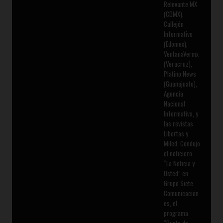
Relevante MX
(CDMX),
Callejón
Informativo
(Edomex),
VentanaVermx
(Veracruz),
Platino News
(Guanajuato),
Agencia
Nacional
Informativa, y
las revistas
Libertas y
Miled. Condujo
el noticiero
“La Noticia y
Usted” en
Grupo Siete
Comunicacion
es, el
programa