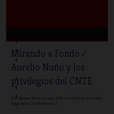
≡
T
o
Mirando a Fondo /
c
a
Aurelio Nuño y los
privilegios del CNTE
a
q
u
Por Gustavo Rentería
a las 13:18 archivado en
Columnas
Nacionales
|
Comentarios : 0
í