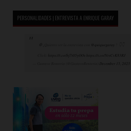
PERSONALIDADES | ENTREVISTA A ENRIQUE GARAY
🛑¿Quieres ver la entrevista con
@quiquegaray
? 👇👇
Click:
https://t.co/bj7t05yOOs
https://t.co/NrsCvK83RJ
— Gustavo Rentería (@GustavoRenteria)
December 15, 2025