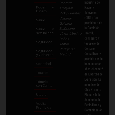
Industria de
Rentería
Radio y
Poder y
Arróyave
Dinero
Televisión
Vicky Fuentes
(CIRT) fue
Vladimir
Salud
presidente de
Galeana
la Comisión
Solórzano
Salud y
Juvenil,
sexualidad
Víctor Sánchez
consejero y
Baños
Seguridad
tesorero del
Yamiri
Consejo
Rodríguez
Seguridad
Consultivo, y
Madrid
y Gobierno
preside desde
hace muchos
Sociedad
años el comité
Touché
de Libertad de
Expresión. Es
Tómelo
miembro del
con Calma
Club Primera
Plana y de la
Utopía
Academia de
Vuelta
Periodismo y
Prohibida
Comunicación