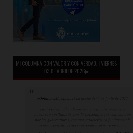
MI COLUMNA CON VALOR Y CON VERDAD. | VIERNES
03 DE ABRILDE 2026▶
#OpinionesCompletas
| La noche del 6 de junio de 2027
La Presidenta Sheinbaum ya tiene prácticamente los
nombres y apellidos de esos 17 personajes que contenderán
por las gubernaturas, con una característica fundamental:
verdes y petistas, serán bienvenidos; pero ya no son…