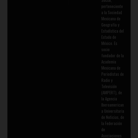
Social,
perteneciente
a la Sociedad
Mexicana de
Geografía y
Estadística del
Estado de
México. Es
socio
fundador de la
Academia
Mexicana de
Periodistas de
Radio y
Televisión
(AMPERT), de
la Agencia
Iberoamerican
a Universitaria
de Noticias, de
la Federación
de
Asociaciones