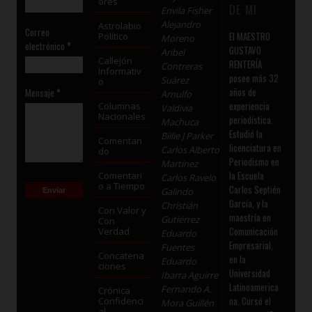
ores
DE MI
Envila Fisher
Alejandro
Astrolabio
Correo
El MAESTRO
Político
Moreno
electrónico
*
GUSTAVO
Aribel
Callejón
RENTERÍA
Contreras
Informativ
posee más 32
Suárez
o
años de
Mensaje
*
Arnulfo
experiencia
Columnas
Valdivia
Nacionales
periodística.
Machuca
Estudió la
Billie J Parker
Comentan
licenciatura en
Carlos Alberto
do
Periodismo en
Martínez
la Escuela
Comentari
Carlos Ravelo
o a Tiempo
Carlos Septién
Galindo
García, y la
Christián
Con Valor y
maestría en
Gutiérrez
Con
Comunicación
Verdad
Eduardo
Empresarial,
Fuentes
Concatena
en la
Eduardo
ciones
Universidad
Ibarra Aguirre
Latinoamerica
Fernando A.
Crónica
na. Cursó el
Confidenci
Mora Guillén
al