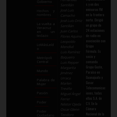
Gobierno
s y en dos
Santillán
emisoras FM
José Luis
Hechos y
en la frontera
nombres
Camacho
norte. Dirigió
José Luis Ortiz
La vuelta a
un grupo de
Santillán
Veracruz
24 estaciones
Juan Carlos
en un
de radio en
teclazo
Flores Aquino
asociación con
Leopoldo
LoMásLeíd
Grupo
Mendívil
o
Fórmula. Es
Luis Ramírez
socio y
Baqueiro
Metrópoli
comanda
Central
Luis Repper
Grupo Guste,
Margarita
Mundo
Paraíso en
Jiménez
Guanajuato y
Urraca
Palabra de
Gusar
Marlen
Mujer
Telecomunicac
Treviño
iones, todas
Pasión
Miguel Ángel
ellas S.A. de
Ferrer
Poder
C.V. En la
Néstor Ojeda
Cámara
Oscar Glenn
Poder
Nacional de la
Teodoro
Ciudadano