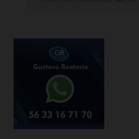
— El Heraldo de México (@heraldodemexico)
April 3, 2026