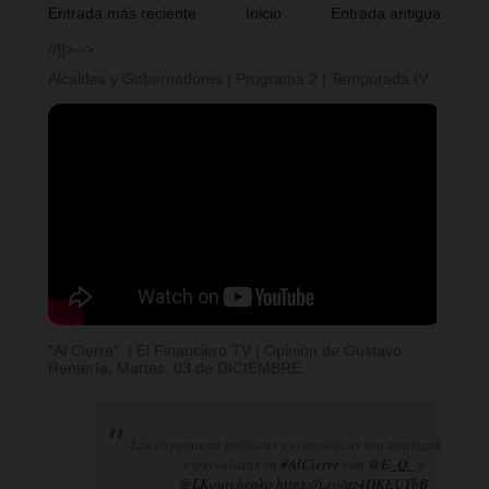
Entrada más reciente
Inicio
Entrada antigua
//]]>-->
Alcaldes y Gobernadores | Programa 2 | Temporada IV
"Al Cierre". | El Financiero TV | Opinión de Gustavo
Rentería. Martes, 03 de DICIEMBRE.
Las coyunturas políticas y económicas son analizadas por
especialistas en
#AlCierre
con
@E_Q_
y
@LKourchenko
.
https://t.co/az4DKEUYbB