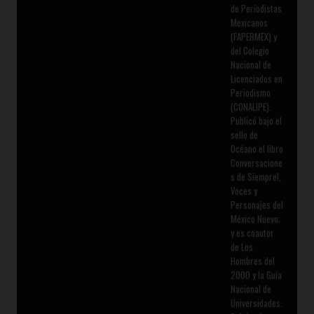
de Periodistas
Mexicanos
(FAPERMEX) y
del Colegio
Nacional de
Licenciados en
Periodismo
(CONALIPE).
Publicó bajo el
sello de
Océano el libro
Conversacione
s de Siempre!,
Voces y
Personajes del
México Nuevo;
y es coautor
de Los
Hombres del
2000 y la Guía
Nacional de
Universidades.