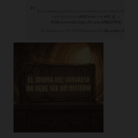
Las coyunturas políticas y económicas son analizadas por
especialistas en
#AlCierre
con
@E_Q_
y
@LKourchenko
.
https://t.co/az4DKEUYbB
— El Financiero TV (@ElFinancieroTv)
December 4, 2024