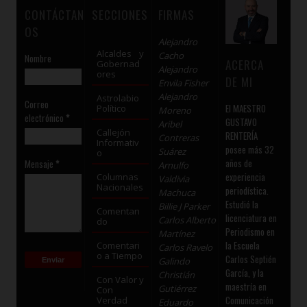
CONTÁCTAN
SECCIONES
FIRMAS
OS
Alejandro
Alcaldes y
Cacho
Nombre
ACERCA
Gobernad
Alejandro
ores
DE MI
Envila Fisher
Alejandro
Astrolabio
Correo
El MAESTRO
Político
Moreno
electrónico
*
GUSTAVO
Aribel
Callejón
RENTERÍA
Contreras
Informativ
posee más 32
Suárez
o
años de
Mensaje
*
Arnulfo
experiencia
Columnas
Valdivia
Nacionales
periodística.
Machuca
Estudió la
Billie J Parker
Comentan
licenciatura en
Carlos Alberto
do
Periodismo en
Martínez
la Escuela
Comentari
Carlos Ravelo
o a Tiempo
Carlos Septién
Galindo
García, y la
Christián
Con Valor y
maestría en
Gutiérrez
Con
Comunicación
Verdad
Eduardo