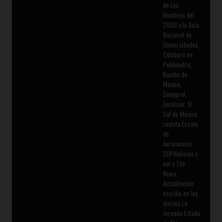
de Los
Hombres del
2000 y la Guía
Nacional de
Universidades.
Colaboró en
Publimetro,
Rumbo de
México,
Siempre!,
Excélsior, El
Sol de México,
revista Escala
de
Aeroméxico,
SDPNoticias.c
om y The
News.
Actualmente
escribe en los
diarios La
Jornada Estado