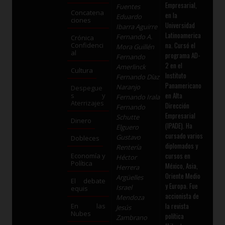
Empresarial,
Fuentes
Concatena
en la
Eduardo
ciones
Universidad
Ibarra Aguirre
Latinoamerica
Fernando A.
Crónica
na. Cursó el
Confidenci
Mora Guillén
al
programa AD-
Fernando
2 en el
Amerlinck
Cultura
Instituto
Fernando Díaz
Panamericano
Naranjo
Despegue
en Alta
s y
Fernando Irala
Aterrizajes
Dirección
Fernando
Empresarial
Schutte
Dinero
(IPADE). Ha
Elguero
cursado varios
Gustavo
Dobleces
diplomados y
Rentería
cursos en
Economía y
Héctor
Política
México, Asia,
Herrera
Oriente Medio
Argüelles
El debate
y Europa. Fue
Israel
equis
accionista de
Mendoza
la revista
En las
Jesús
Nubes
política
Zambrano