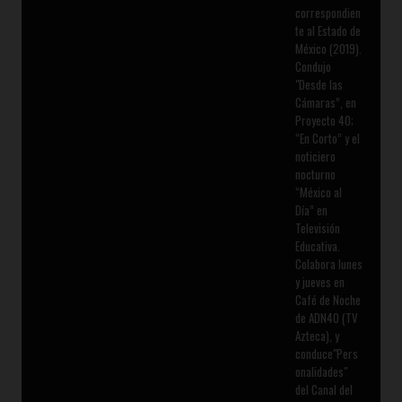
correspondien
te al Estado de
México (2019).
Condujo
"Desde las
Cámaras”, en
Proyecto 40;
“En Corto” y el
noticiero
nocturno
“México al
Día” en
Televisión
Educativa.
Colabora lunes
y jueves en
Café de Noche
de ADN40 (TV
Azteca), y
conduce"Pers
onalidades"
del Canal del