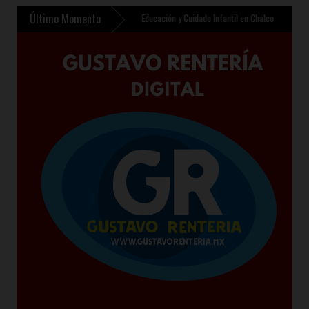
Último Momento
e contempla nuevo Centro de Educación y Cuidado Infantil en Chalco
»
Sheinbaum prese