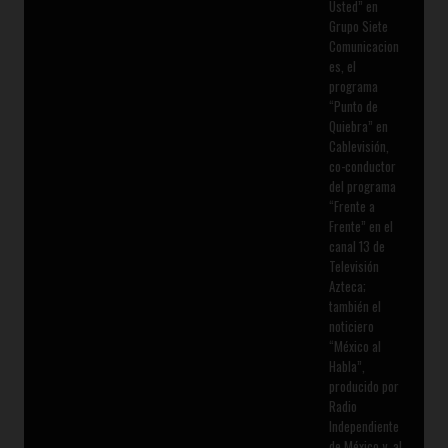
Usted” en
Grupo Siete
Comunicacion
es, el
programa
“Punto de
Quiebra” en
Cablevisión,
co-conductor
del programa
“Frente a
Frente” en el
canal 13 de
Televisión
Azteca;
también el
noticiero
“México al
Habla”,
producido por
Radio
Independiente
de México y, al