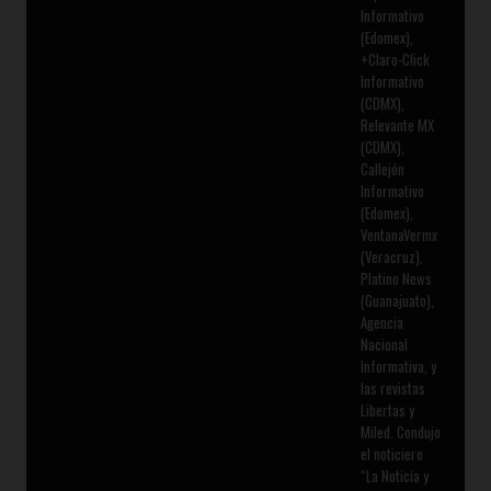
Informativo
(Edomex),
+Claro-Click
Informativo
(CDMX),
Relevante MX
(CDMX),
Callejón
Informativo
(Edomex),
VentanaVermx
(Veracruz),
Platino News
(Guanajuato),
Agencia
Nacional
Informativa, y
las revistas
Libertas y
Miled. Condujo
el noticiero
“La Noticia y