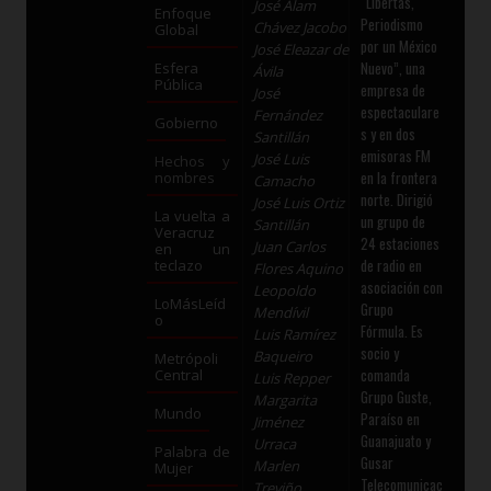
“Libertas,
José Alam
Enfoque
Periodismo
Chávez Jacobo
Global
por un México
José Eleazar de
Nuevo”, una
Esfera
Ávila
Pública
empresa de
José
espectaculare
Fernández
Gobierno
s y en dos
Santillán
emisoras FM
José Luis
Hechos y
en la frontera
nombres
Camacho
norte. Dirigió
José Luis Ortiz
La vuelta a
un grupo de
Santillán
Veracruz
24 estaciones
Juan Carlos
en un
de radio en
teclazo
Flores Aquino
asociación con
Leopoldo
LoMásLeíd
Grupo
Mendívil
o
Fórmula. Es
Luis Ramírez
socio y
Baqueiro
Metrópoli
comanda
Central
Luis Repper
Grupo Guste,
Margarita
Mundo
Paraíso en
Jiménez
Guanajuato y
Urraca
Palabra de
Gusar
Marlen
Mujer
Telecomunicac
Treviño