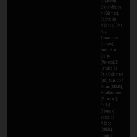
de México,
DigitalMex.co
m (Edomex),
Capital de
México (CDMX)
Hoy
Tamaulipas
(Tamps),
Encuentro
Diario
(Oaxaca), El
Heraldo de
Baja California
(BC), Diario 24
Horas (CDMX),
HoraCero.com
(Veracruz),
Portal
(Edomex),
Voces de
México
(CDMX),
Imperio