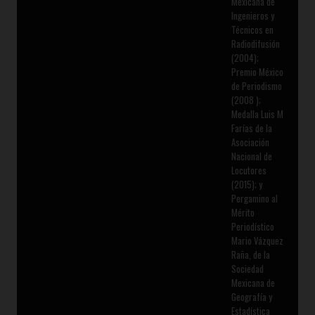
Mexicana de
Ingenieros y
Técnicos en
Radiodifusión
(2004);
Premio México
de Periodismo
(2008 );
Medalla Luis M
Farías de la
Asociación
Nacional de
Locutores
(2015); y
Pergamino al
Mérito
Periodístico
Mario Vázquez
Raña, de la
Sociedad
Mexicana de
Geografía y
Estadística