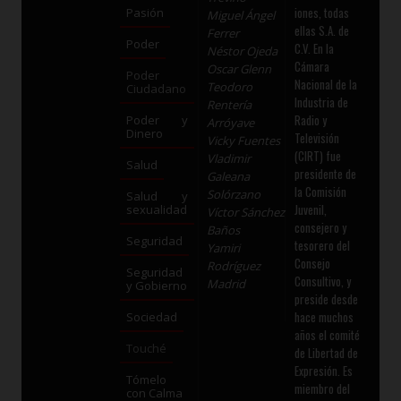
iones, todas
Pasión
Miguel Ángel
ellas S.A. de
Ferrer
Poder
C.V. En la
Néstor Ojeda
Cámara
Oscar Glenn
Poder
Nacional de la
Teodoro
Ciudadano
Industria de
Rentería
Radio y
Poder y
Arróyave
Dinero
Televisión
Vicky Fuentes
(CIRT) fue
Vladimir
Salud
presidente de
Galeana
la Comisión
Solórzano
Salud y
Juvenil,
sexualidad
Víctor Sánchez
consejero y
Baños
Seguridad
tesorero del
Yamiri
Consejo
Rodríguez
Seguridad
Consultivo, y
Madrid
y Gobierno
preside desde
hace muchos
Sociedad
años el comité
Touché
de Libertad de
Expresión. Es
Tómelo
miembro del
con Calma