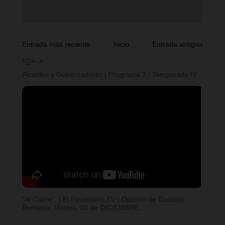
Entrada más reciente
Inicio
Entrada antigua
//]]>-->
Alcaldes y Gobernadores | Programa 2 | Temporada IV
"Al Cierre". | El Financiero TV | Opinión de Gustavo
Rentería. Martes, 03 de DICIEMBRE.