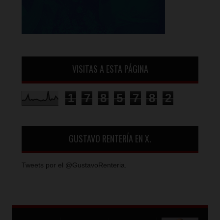
VISITAS A ESTA PÁGINA
1
7
8
5
7
8
2
GUSTAVO RENTERÍA EN X.
Tweets por el @GustavoRenteria.