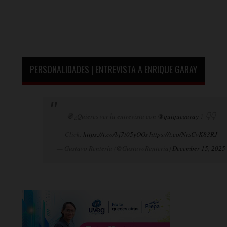
PERSONALIDADES | ENTREVISTA A ENRIQUE GARAY
🛑¿Quieres ver la entrevista con
@quiquegaray
? 👇👇
Click:
https://t.co/bj7t05yOOs
https://t.co/NrsCvK83RJ
— Gustavo Rentería (@GustavoRenteria)
December 15, 2025