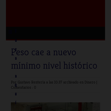
≡
T
o
Peso cae a nuevo
c
a
mínimo nivel histórico
a
Por Gustavo Rentería
a las 10:37 archivado en
Dinero
|
q
Comentarios : 0
u
í