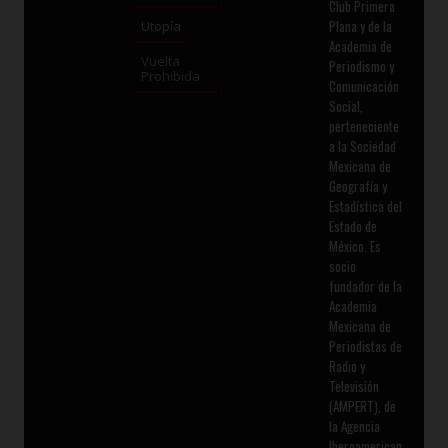
Club Primera
Plana y de la
Utopía
Academia de
Vuelta
Periodismo y
Prohibida
Comunicación
Social,
perteneciente
a la Sociedad
Mexicana de
Geografía y
Estadística del
Estado de
México. Es
socio
fundador de la
Academia
Mexicana de
Periodistas de
Radio y
Televisión
(AMPERT), de
la Agencia
Iberoamerican