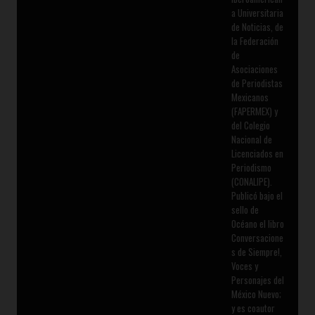
a Universitaria
de Noticias, de
la Federación
de
Asociaciones
de Periodistas
Mexicanos
(FAPERMEX) y
del Colegio
Nacional de
Licenciados en
Periodismo
(CONALIPE).
Publicó bajo el
sello de
Océano el libro
Conversacione
s de Siempre!,
Voces y
Personajes del
México Nuevo;
y es coautor