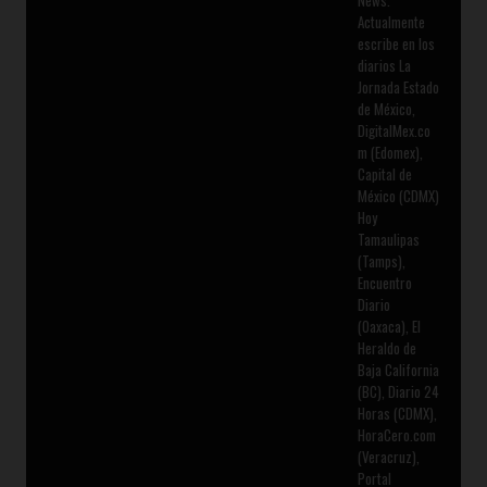
News.
Actualmente
escribe en los
diarios La
Jornada Estado
de México,
DigitalMex.co
m (Edomex),
Capital de
México (CDMX)
Hoy
Tamaulipas
(Tamps),
Encuentro
Diario
(Oaxaca), El
Heraldo de
Baja California
(BC), Diario 24
Horas (CDMX),
HoraCero.com
(Veracruz),
Portal