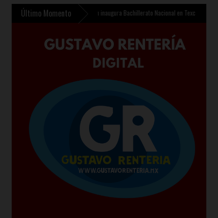
Último Momento
 de 510 mdp
»
Sheinbaum inaugura Bachillerato Nacional en Texcoco y anuncia 400 mi