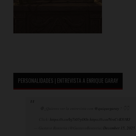
PERSONALIDADES | ENTREVISTA A ENRIQUE GARAY
🛑¿Quieres ver la entrevista con
@quiquegaray
? 👇👇
Click:
https://t.co/bj7t05yOOs
https://t.co/NrsCvK83RJ
— Gustavo Rentería (@GustavoRenteria)
December 15, 2025