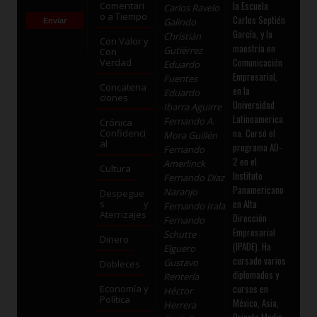
la Escuela
Comentari
Carlos Ravelo
o a Tiempo
Carlos Septién
Galindo
García, y la
Christián
Con Valor y
maestría en
Gutiérrez
Con
Comunicación
Verdad
Eduardo
Empresarial,
Fuentes
Concatena
en la
Eduardo
ciones
Universidad
Ibarra Aguirre
Latinoamerica
Fernando A.
Crónica
na. Cursó el
Confidenci
Mora Guillén
al
programa AD-
Fernando
2 en el
Amerlinck
Cultura
Instituto
Fernando Díaz
Panamericano
Naranjo
Despegue
en Alta
s y
Fernando Irala
Aterrizajes
Dirección
Fernando
Empresarial
Schutte
Dinero
(IPADE). Ha
Elguero
cursado varios
Gustavo
Dobleces
diplomados y
Rentería
cursos en
Economía y
Héctor
Política
México, Asia,
Herrera