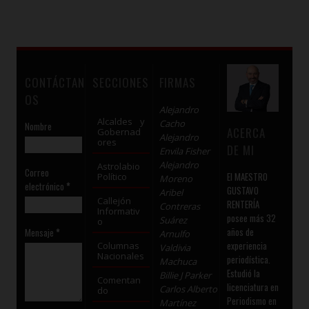
CONTÁCTAN
SECCIONES
FIRMAS
OS
Alejandro
Alcaldes y
Cacho
Nombre
ACERCA
Gobernad
Alejandro
ores
DE MI
Envila Fisher
Alejandro
Astrolabio
Correo
El MAESTRO
Político
Moreno
electrónico
*
GUSTAVO
Aribel
Callejón
RENTERÍA
Contreras
Informativ
posee más 32
Suárez
o
años de
Mensaje
*
Arnulfo
experiencia
Columnas
Valdivia
Nacionales
periodística.
Machuca
Estudió la
Billie J Parker
Comentan
licenciatura en
Carlos Alberto
do
Periodismo en
Martínez