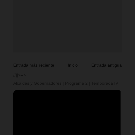
Entrada más reciente
Inicio
Entrada antigua
//]]>-->
Alcaldes y Gobernadores | Programa 2 | Temporada IV