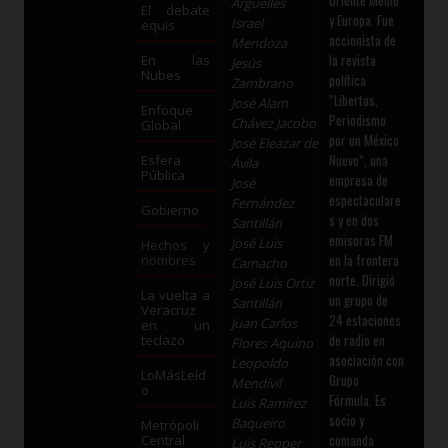
Oriente Medio
Argüelles
El debate
y Europa. Fue
Israel
equis
accionista de
Mendoza
la revista
En las
Jesús
Nubes
política
Zambrano
“Libertas,
José Alam
Enfoque
Periodismo
Chávez Jacobo
Global
por un México
José Eleazar de
Nuevo”, una
Esfera
Ávila
Pública
empresa de
José
espectaculare
Fernández
Gobierno
s y en dos
Santillán
emisoras FM
José Luis
Hechos y
en la frontera
nombres
Camacho
norte. Dirigió
José Luis Ortiz
La vuelta a
un grupo de
Santillán
Veracruz
24 estaciones
Juan Carlos
en un
de radio en
teclazo
Flores Aquino
asociación con
Leopoldo
LoMásLeíd
Grupo
Mendívil
o
Fórmula. Es
Luis Ramírez
socio y
Baqueiro
Metrópoli
comanda
Central
Luis Repper