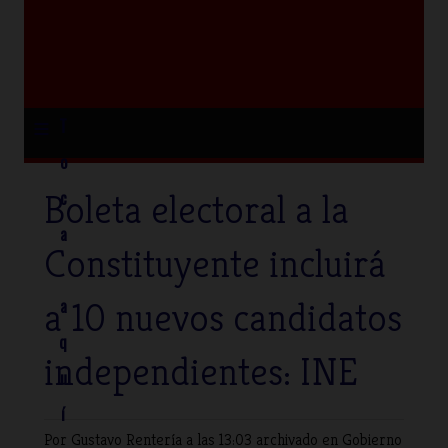
≡
T
o
Boleta electoral a la
c
a
Constituyente incluirá
a 10 nuevos candidatos
a
q
independientes: INE
u
í
Por Gustavo Rentería
a las 13:03 archivado en
Gobierno