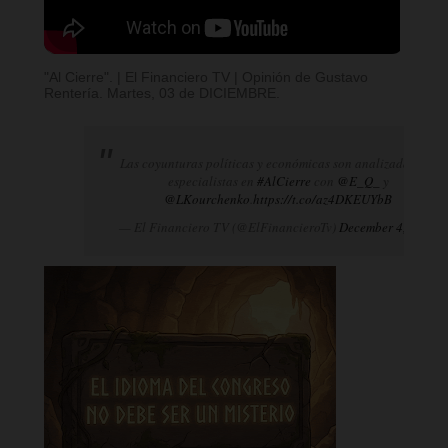
"Al Cierre". | El Financiero TV | Opinión de Gustavo
Rentería. Martes, 03 de DICIEMBRE.
Las coyunturas políticas y económicas son analizadas por
especialistas en
#AlCierre
con
@E_Q_
y
@LKourchenko
.
https://t.co/az4DKEUYbB
— El Financiero TV (@ElFinancieroTv)
December 4, 2024