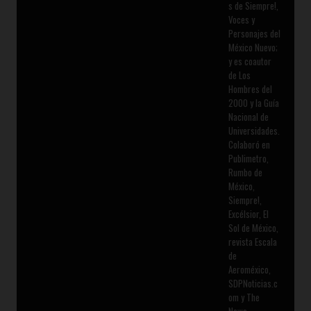
s de Siempre!,
Voces y
Personajes del
México Nuevo;
y es coautor
de Los
Hombres del
2000 y la Guía
Nacional de
Universidades.
Colaboró en
Publimetro,
Rumbo de
México,
Siempre!,
Excélsior, El
Sol de México,
revista Escala
de
Aeroméxico,
SDPNoticias.c
om y The