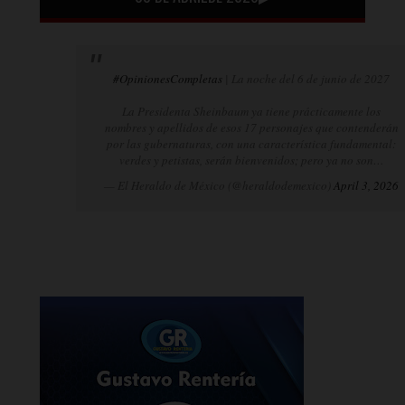
#OpinionesCompletas
| La noche del 6 de junio de 2027
La Presidenta Sheinbaum ya tiene prácticamente los
nombres y apellidos de esos 17 personajes que contenderán
por las gubernaturas, con una característica fundamental:
verdes y petistas, serán bienvenidos; pero ya no son…
— El Heraldo de México (@heraldodemexico)
April 3, 2026