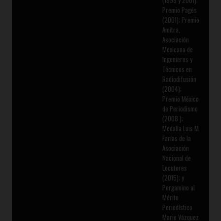
(1999 y 2001);
Premio Pagés
(2001); Premio
Amitra,
Asociación
Mexicana de
Ingenieros y
Técnicos en
Radiodifusión
(2004);
Premio México
de Periodismo
(2008 );
Medalla Luis M
Farías de la
Asociación
Nacional de
Locutores
(2015); y
Pergamino al
Mérito
Periodístico
Mario Vázquez