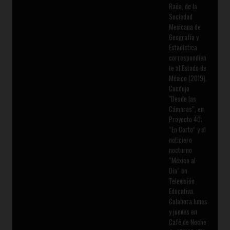
Raña, de la
Sociedad
Mexicana de
Geografía y
Estadística
correspondien
te al Estado de
México (2019).
Condujo
"Desde las
Cámaras”, en
Proyecto 40;
“En Corto” y el
noticiero
nocturno
“México al
Día” en
Televisión
Educativa.
Colabora lunes
y jueves en
Café de Noche