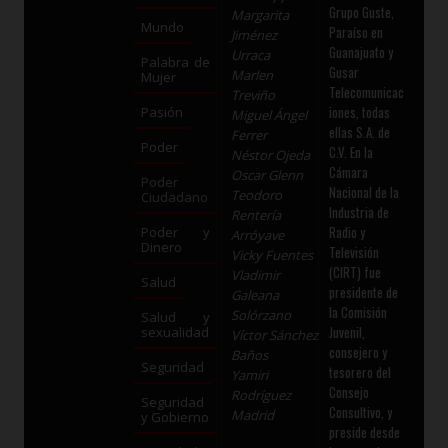
Grupo Guste,
Margarita
Mundo
Paraíso en
Jiménez
Guanajuato y
Urraca
Palabra de
Gusar
Marlen
Mujer
Telecomunicac
Treviño
iones, todas
Pasión
Miguel Ángel
ellas S.A. de
Ferrer
Poder
C.V. En la
Néstor Ojeda
Cámara
Oscar Glenn
Poder
Nacional de la
Teodoro
Ciudadano
Industria de
Rentería
Radio y
Poder y
Arróyave
Dinero
Televisión
Vicky Fuentes
(CIRT) fue
Vladimir
Salud
presidente de
Galeana
la Comisión
Solórzano
Salud y
Juvenil,
sexualidad
Víctor Sánchez
consejero y
Baños
Seguridad
tesorero del
Yamiri
Consejo
Rodríguez
Seguridad
Consultivo, y
Madrid
y Gobierno
preside desde