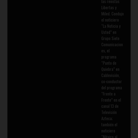
las revistas
Libertas y
Miled. Condujo
el noticiero
“La Noticia y
Usted” en
Grupo Siete
Comunicacion
es, el
programa
“Punto de
Quiebra” en
Cablevisión,
co-conductor
del programa
“Frente a
Frente” en el
canal 13 de
Televisión
Azteca;
también el
noticiero
“México al