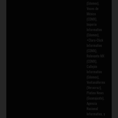
(Edomex),
Voces de
México
(CDMX),
Imperio
Informativo
(Edomex),
+Claro-Click
Informativo
(CDMX),
Relevante MX
(CDMX),
Callejón
Informativo
(Edomex),
VentanaVermx
(Veracruz),
Platino News
(Guanajuato),
Agencia
Nacional
Informativa, y