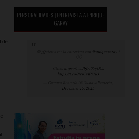
PERSONALIDADES | ENTREVISTA A ENRIQUE
GARAY
l de
🛑¿Quieres ver la entrevista con
@quiquegaray
?
👇👇
Click:
https://t.co/bj7t05yOOs
https://t.co/NrsCvK83RJ
— Gustavo Rentería (@GustavoRenteria)
December 15, 2025
de
l