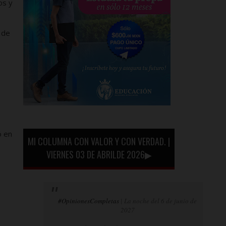
os y
 de
ó en
MI COLUMNA CON VALOR Y CON VERDAD. |
VIERNES 03 DE ABRILDE 2026▶
#OpinionesCompletas
| La noche del 6 de junio de
2027