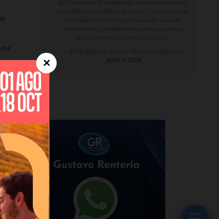
La Presidenta Sheinbaum ya tiene prácticamente
los nombres y apellidos de esos 17 personajes que
ar
contenderán por las gubernaturas, con una
característica fundamental: verdes y petistas,
serán bienvenidos; pero ya no son…
una
— El Heraldo de México (@heraldodemexico)
April 3, 2026
×
erro
era
l
☰