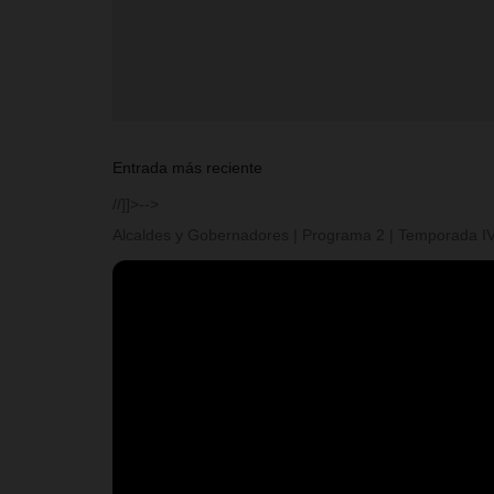
Entrada más reciente
//]]>-->
Alcaldes y Gobernadores | Programa 2 | Temporada I