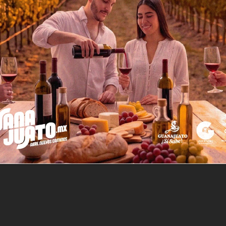
te hacía un año antes, con el apoyo simbólico del ese cheque h
que tenía un millón de dólares detrás de él.
 real o imaginario, lo que había cambiado su vida. Fue su confia
cho antes.
écdota o historia imaginaria fue con el objeto de recordarnos que
uno si tan solo encontramos el sentido de la confianza en uno