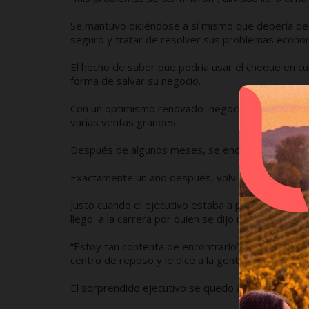
Se mantuvo diciéndose a sí mismo que debería de u
seguro y tratar de resolver sus problemas económ
El hecho de saber que podría usar el cheque en c
forma de salvar su negocio.
Con un optimismo renovado negocio sus tratos d
varias ventas grandes.
Después de algunos meses, se encontraba libre 
Exactamente un año después, volvió al parque con 
Justo cuando el ejecutivo estaba a punto de poner
llego a la carrera por quien se dijo millonario.
“Estoy tan contenta de encontrarlo”, dijo ella. Y 
centro de reposo y le dice a la gente que es John D.
El sorprendido ejecutivo se quedo aturdido.