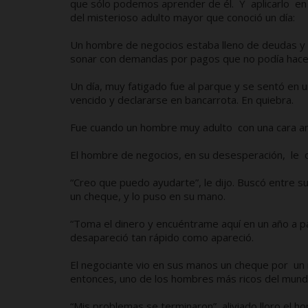
que sólo podemos aprender de él. Y aplicarlo en
del misterioso adulto mayor que conoció un día:
Un hombre de negocios estaba lleno de deudas y n
sonar con demandas por pagos que 
Un día, muy fatigado fue al parque y se sentó en un
vencido y declararse en bancarrota. En quiebra.
Fue cuando un hombre muy adulto con una cara ami
El hombre de negocios, en su desesperación, le
“Creo que puedo ayudarte”, le dijo. Buscó entre su
un cheque, y lo puso en su mano.
“Toma el dinero y encuéntrame aquí en un año a par
desapareció tan rápido como apareció.
El negociante vio en sus manos un cheque por un m
entonces, uno de los hombres más ricos del mund
“Mis problemas se terminaron”, aliviado lloro el 