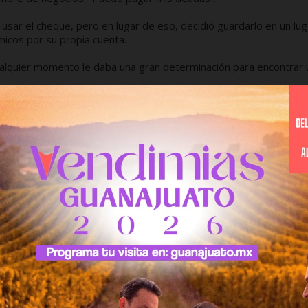
sar el cheque, pero en lugar de eso, decidió guardarlo en un lug
icos por su propia cuenta.
ualquier momento le daba una gran determinación para encontrar 
e una mejor manera y extendió los términos de pago. Además c
de deudas y con dinero nuevamente.
el cheque intacto. A la hora acordada, apareció su salvador.
 el cheque en su mano y contarle su exitosa historia, una enferm
explicó: “Espero que no lo haya molestado. El siempre se escapa de
 Rockefeller”, y se lo llevó.