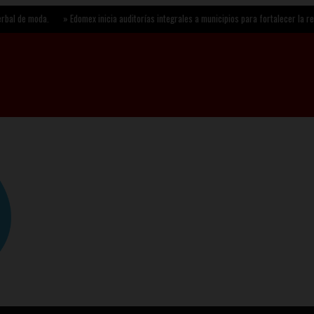
a.
»
Edomex inicia auditorías integrales a municipios para fortalecer la rendición de 