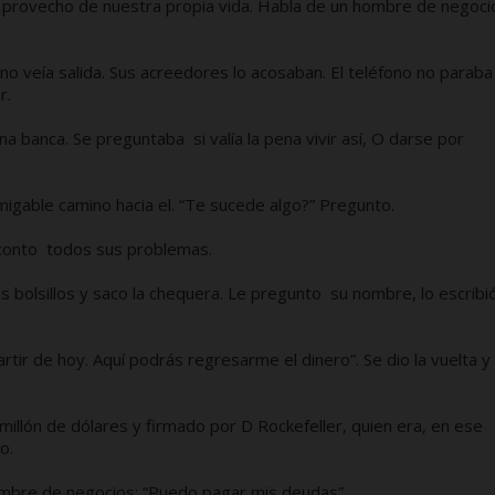
 provecho de nuestra propia vida. Habla de un hombre de negoci
o veía salida. Sus acreedores lo acosaban. El teléfono no paraba
no podía hacer.
a banca. Se preguntaba si valía la pena vivir así, O darse por
gable camino hacia el. “Te sucede algo?” Pregunto.
 conto todos sus problemas.
s bolsillos y saco la chequera. Le pregunto su nombre, lo escribi
tir de hoy. Aquí podrás regresarme el dinero”. Se dio la vuelta y
illón de dólares y firmado por D Rockefeller, quien era, en ese
o.
hombre de negocios: “Puedo pagar mis deudas”.