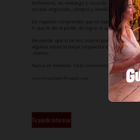
Reflexionó, sin embargo y recordó que exactamen
estado negociado, compró y vendó, convencido de 
De repente comprendió que no había sido el dinero,
lo que le dio el poder de lograr lo que no había he
Recuerda que si se nos ocurrió platicarte esta an
algunas veces la mejor respuesta está dentro de 
mismo.
Nunca en Vichente. Ya lo conocemos. Ni modo.
craveloygalindo@gmail.com
Te puede interesar