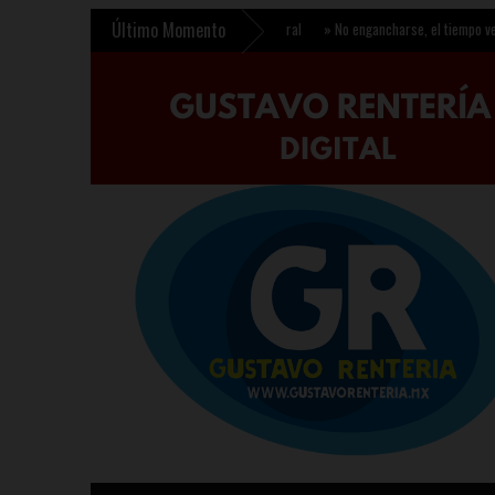
Último Momento
l se fortalece con nuevo decreto federal
»
No engancharse, el tiempo verbal de mod